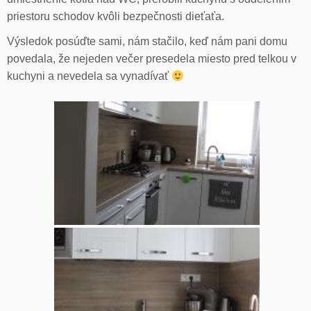
priestoru schodov kvôli bezpečnosti dieťaťa.
Výsledok posúďte sami, nám stačilo, keď nám pani domu
povedala, že nejeden večer presedela miesto pred telkou v
kuchyni a nevedela sa vynadívať