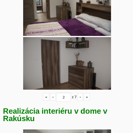
«
‹
z
7
›
»
Realizácia interiéru v dome v
Rakúsku