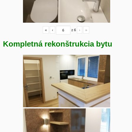
«
‹
z
6
›
»
Kompletná rekonštrukcia bytu