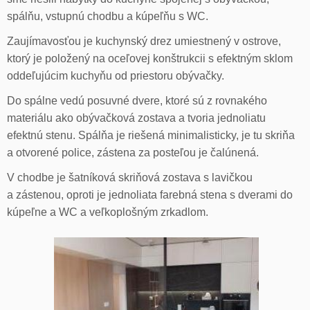
spálňu, vstupnú chodbu a kúpeľňu s WC.
Zaujímavosťou je kuchynský drez umiestnený v ostrove,
ktorý je položený na oceľovej konštrukcii s efektným sklom
oddeľujúcim kuchyňu od priestoru obývačky.
Do spálne vedú posuvné dvere, ktoré sú z rovnakého
materiálu ako obývačková zostava a tvoria jednoliatu
efektnú stenu. Spálňa je riešená minimalisticky, je tu skriňa
a otvorené police, zástena za posteľou je čalúnená.
V chodbe je šatníková skriňová zostava s lavičkou
a zástenou, oproti je jednoliata farebná stena s dverami do
kúpeľne a WC a veľkoplošným zrkadlom.