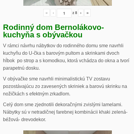
«
‹
z
8
›
»
Rodinný dom Bernolákovo-
kuchyňa s obývačkou
V rámci návrhu nábytkov do rodinného domu sme navrhli
kuchyňu do U-čka s barovým pultom a skrinkami dvoch
hĺbok po strop a s komodkou, ktorá vchádza do okna a tvorí
parapetnú dosku.
V obývačke sme navrhli minimalistickú TV zostavu
pozostávajúcu zo zavesených skriniek a barovú skrinku na
nožičkách s efektným zrkadlom.
Celý dom sme zjednotili dekoračnými zvislými lamelami.
Nábytky sú v netradičnej farebnej kombinácii khaki zelená-
béžová- drevodekor.