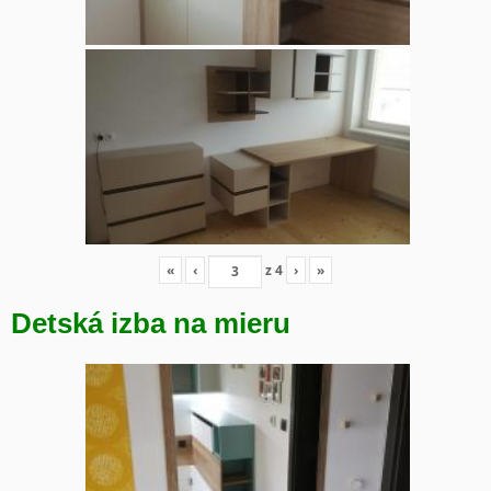
«
‹
z
4
›
»
Detská izba na mieru