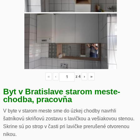
«
‹
z
4
›
»
Byt v Bratislave starom meste-
chodba, pracovňa
V byte v starom meste sme do úzkej chodby navrhli
šatníkovú skriňovú zostavu s lavičkou a vešiakovou stenou.
Skrine sú po strop v časti pri lavičke prerušené otvorenou
nikou.