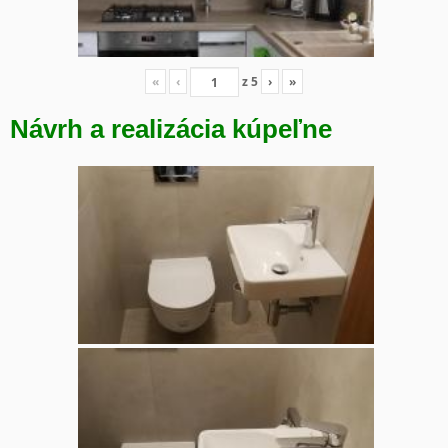
«
‹
z
5
›
»
Návrh a realizácia kúpeľne