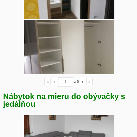
«
‹
z
5
›
»
Nábytok na mieru do obývačky s
jedálňou