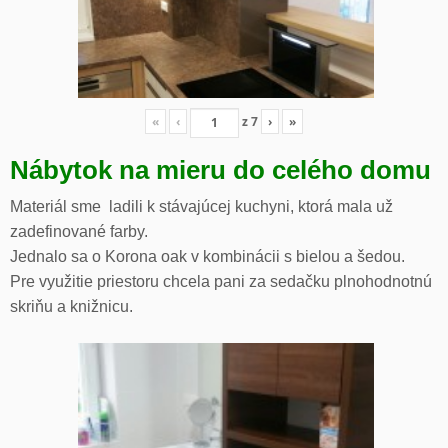
«
‹
z
7
›
»
Nábytok na mieru do celého domu
Materiál sme ladili k stávajúcej kuchyni, ktorá mala už
zadefinované farby.
Jednalo sa o Korona oak v kombinácii s bielou a šedou.
Pre využitie priestoru chcela pani za sedačku plnohodnotnú
skriňu a knižnicu.