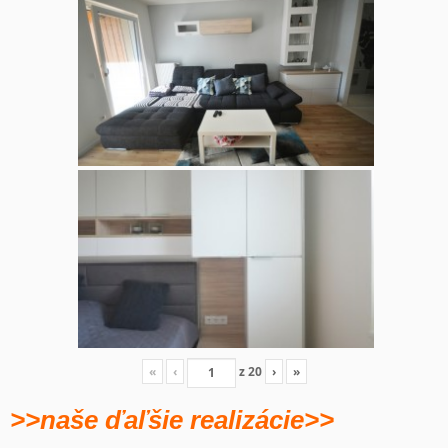
«
‹
z
20
›
»
>>naše ďaľšie realizácie>>