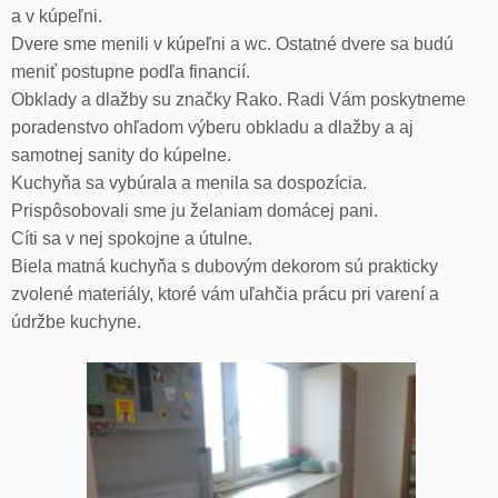
a v kúpeľni.
Dvere sme menili v kúpeľni a wc. Ostatné dvere sa budú
meniť postupne podľa financií.
Obklady a dlažby su značky Rako. Radi Vám poskytneme
poradenstvo ohľadom výberu obkladu a dlažby a aj
samotnej sanity do kúpelne.
Kuchyňa sa vybúrala a menila sa dospozícia.
Prispôsobovali sme ju želaniam domácej pani.
Cíti sa v nej spokojne a útulne.
Biela matná kuchyňa s dubovým dekorom sú prakticky
zvolené materiály, ktoré vám uľahčia prácu pri varení a
údržbe kuchyne.