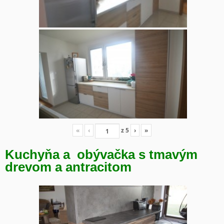
«
‹
z
5
›
»
Kuchyňa a obývačka s tmavým
drevom a antracitom