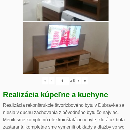
«
‹
z
3
›
»
Realizácia kúpeľne a kuchyne
Realizácia rekonštrukcie štvorizbového bytu v Dúbravke sa
niesla v duchu zachovania z pôvodného bytu čo najviac.
Menili sme kompletnú elektroinštaláciu v byte, ktorá už bola
zastaraná, kompletne sme vymenili obklady a dlažby vo wc