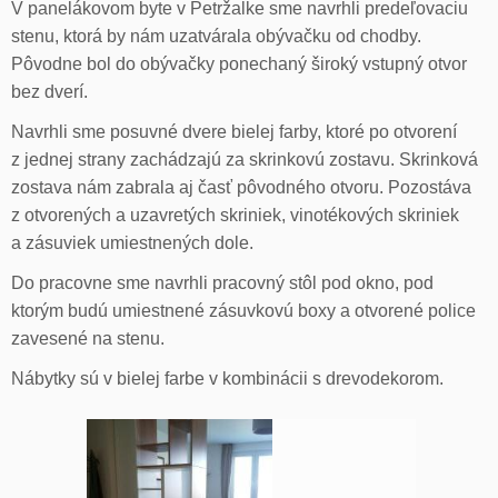
V panelákovom byte v Petržalke sme navrhli predeľovaciu
stenu, ktorá by nám uzatvárala obývačku od chodby.
Pôvodne bol do obývačky ponechaný široký vstupný otvor
bez dverí.
Navrhli sme posuvné dvere bielej farby, ktoré po otvorení
z jednej strany zachádzajú za skrinkovú zostavu. Skrinková
zostava nám zabrala aj časť pôvodného otvoru. Pozostáva
z otvorených a uzavretých skriniek, vinotékových skriniek
a zásuviek umiestnených dole.
Do pracovne sme navrhli pracovný stôl pod okno, pod
ktorým budú umiestnené zásuvkovú boxy a otvorené police
zavesené na stenu.
Nábytky sú v bielej farbe v kombinácii s drevodekorom.