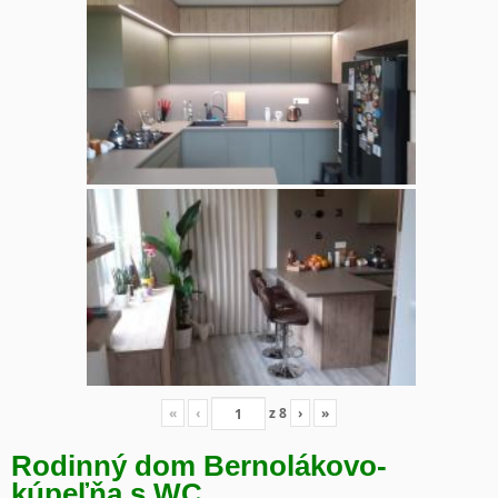
«
‹
z
8
›
»
Rodinný dom Bernolákovo-
kúpeľňa s WC