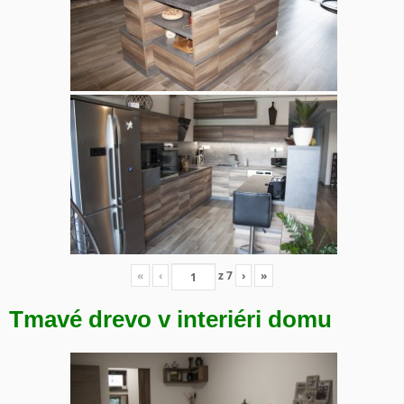
«
‹
z
7
›
»
Tmavé drevo v interiéri domu