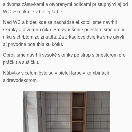
s dvoma zásuvkami a otvorenými policami prístupnými aj od
WC. Skrinka je v bielej farbe.
Nad WC a bidet, kde sa nachádza el.kotol sme navrhli
skrinky a otvorenú niku. Pre zväčšenie priestoru sme urobili
niku s chrbtom zo zrkadla. Za zrkadlové dvierka sme ukryli
aj prívodné potrubia ku kotlu.
Oproti sme navrhli vysoké skrinky po strop s priestorom pre
práčku a sušičku.
Nábytky v celom byte sú v bielej farbe v kombinácii
s drevodekorom.