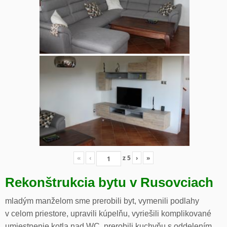
«
‹
z
5
›
»
Rekonštrukcia bytu v Rusovciach
mladým manželom sme prerobili byt, vymenili podlahy
v celom priestore, upravili kúpelňu, vyriešili komplikované
umiestnenie kotla nad WC, prerobili kuchyňu s oddelením