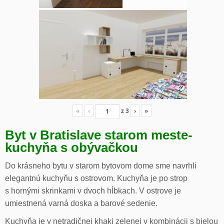
«
‹
z
3
›
»
Byt v Bratislave starom meste-
kuchyňa s obývačkou
Do krásneho bytu v starom bytovom dome sme navrhli
elegantnú kuchyňu s ostrovom. Kuchyňa je po strop
s hornými skrinkami v dvoch hĺbkach. V ostrove je
umiestnená varná doska a barové sedenie.
Kuchyňa je v netradičnej khaki zelenej v kombinácii s bielou