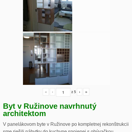
«
‹
z
5
›
»
Byt v Ružinove navrhnutý
architektom
V panelákovom byte v Ružinove po kompletnej rekonštrukcii
sme riešili nábytky do kuchyne spojenej s obývačkou,