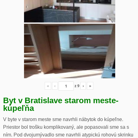
«
‹
z
9
›
»
Byt v Bratislave starom meste-
kúpeľňa
V byte v starom meste sme navrhli nábytok do kúpeľne.
Priestor bol trošku komplikovaný, ale popasovali sme sa s
ním. Pod dvojumývadlo sme navrhli atypickú rohovú skrinku