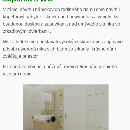
V rámci návrhu nábytkov do rodinného domu sme navrhli
kúpeľnový nábytok- skrinku pod umývadlo s asymetricky
osadenou doskou a zásuvkami, nad umývadlo skrinku so
zrkadlovými dvierkami .
WC a bidet sme obostavali vysokými skrinkami, zaujímavo
pôsobí otvorená nika s chrbtom zo zrkadla, krásne nám
zväčšuje priestor.
Farebná kombinácia béžová- drevodekor nám prebieha
v celom dome.