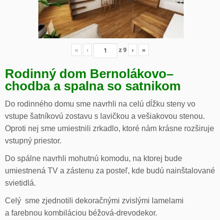
«
‹
z
9
›
»
Rodinný dom Bernolákovo
–
chodba a spalna so satnikom
Do rodinného domu sme navrhli na celú dĺžku steny vo
vstupe šatníkovú zostavu s lavičkou a vešiakovou stenou.
Oproti nej sme umiestnili zrkadlo, ktoré nám krásne rozširuje
vstupný priestor.
Do spálne navrhli mohutnú komodu, na ktorej bude
umiestnená TV a zástenu za posteľ, kde budú nainštalované
svietidlá.
Celý sme zjednotili dekoračnými zvislými lamelami
a farebnou kombiláciou béžová-drevodekor.