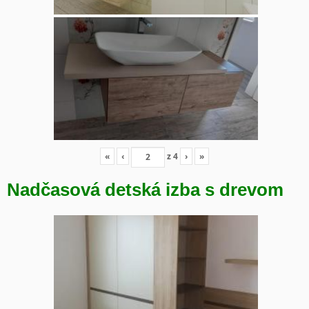
«
‹
z
4
›
»
Nadčasová detská izba s drevom