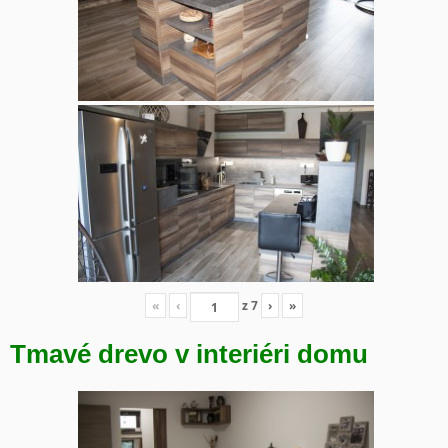
«
‹
z
7
›
»
Tmavé drevo v interiéri domu