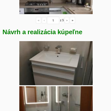
«
‹
z
5
›
»
Návrh a realizácia kúpeľne