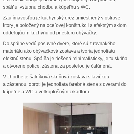
spálňu, vstupnú chodbu a kúpeľňu s WC.
Zaujímavosťou je kuchynský drez umiestnený v ostrove,
ktorý je položený na oceľovej konštrukcii s efektným sklom
oddeľujúcim kuchyňu od priestoru obývačky.
Do spálne vedú posuvné dvere, ktoré sú z rovnakého
materiálu ako obývačková zostava a tvoria jednoliatu
efektnú stenu. Spálňa je riešená minimalisticky, je tu skriňa
a otvorené police, zástena za posteľou je čalúnená.
V chodbe je šatníková skriňová zostava s lavičkou
a zástenou, oproti je jednoliata farebná stena s dverami do
kúpeľne a WC a veľkoplošným zrkadlom.