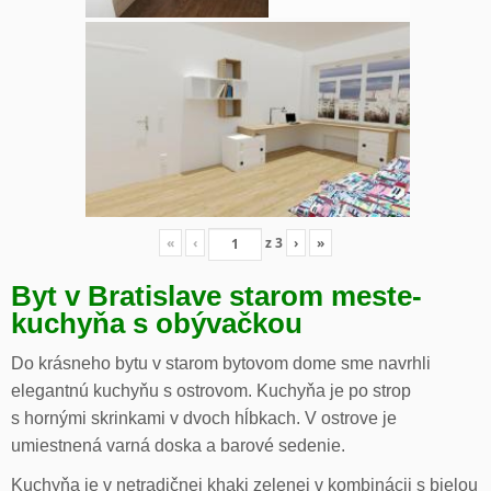
«
‹
z
3
›
»
Byt v Bratislave starom meste-
kuchyňa s obývačkou
Do krásneho bytu v starom bytovom dome sme navrhli
elegantnú kuchyňu s ostrovom. Kuchyňa je po strop
s hornými skrinkami v dvoch hĺbkach. V ostrove je
umiestnená varná doska a barové sedenie.
Kuchyňa je v netradičnej khaki zelenej v kombinácii s bielou