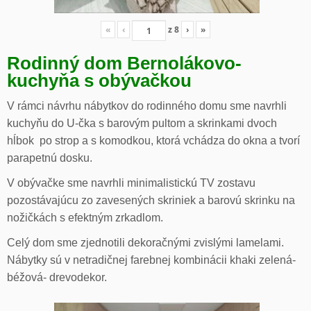
«
‹
z
8
›
»
Rodinný dom Bernolákovo-
kuchyňa s obývačkou
V rámci návrhu nábytkov do rodinného domu sme navrhli
kuchyňu do U-čka s barovým pultom a skrinkami dvoch
hĺbok po strop a s komodkou, ktorá vchádza do okna a tvorí
parapetnú dosku.
V obývačke sme navrhli minimalistickú TV zostavu
pozostávajúcu zo zavesených skriniek a barovú skrinku na
nožičkách s efektným zrkadlom.
Celý dom sme zjednotili dekoračnými zvislými lamelami.
Nábytky sú v netradičnej farebnej kombinácii khaki zelená-
béžová- drevodekor.