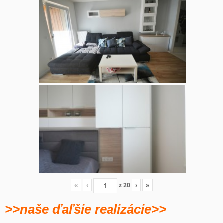
«
‹
z
20
›
»
>>naše ďaľšie realizácie>>