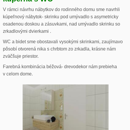
V rámci návrhu nábytkov do rodinného domu sme navrhli
kúpeľnový nábytok- skrinku pod umývadlo s asymetricky
osadenou doskou a zásuvkami, nad umývadlo skrinku so
zrkadlovými dvierkami .
WC a bidet sme obostavali vysokými skrinkami, zaujímavo
pôsobí otvorená nika s chrbtom zo zrkadla, krásne nám
zväčšuje priestor.
Farebná kombinácia béžová- drevodekor nám prebieha
v celom dome.