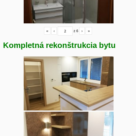
«
‹
z
6
›
»
Kompletná rekonštrukcia bytu