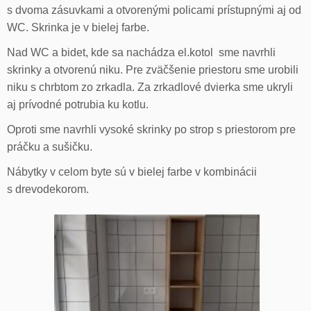
s dvoma zásuvkami a otvorenými policami prístupnými aj od
WC. Skrinka je v bielej farbe.
Nad WC a bidet, kde sa nachádza el.kotol sme navrhli
skrinky a otvorenú niku. Pre zväčšenie priestoru sme urobili
niku s chrbtom zo zrkadla. Za zrkadlové dvierka sme ukryli
aj prívodné potrubia ku kotlu.
Oproti sme navrhli vysoké skrinky po strop s priestorom pre
práčku a sušičku.
Nábytky v celom byte sú v bielej farbe v kombinácii
s drevodekorom.