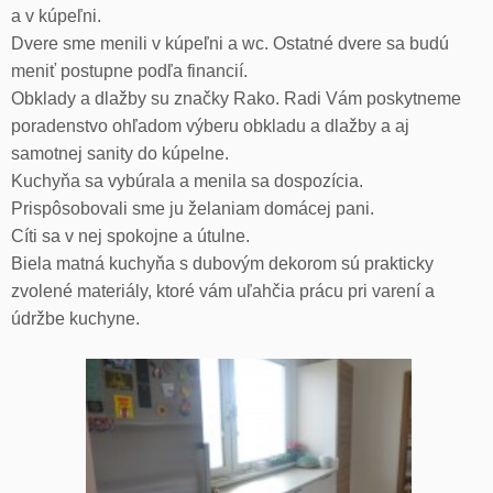
a v kúpeľni.
Dvere sme menili v kúpeľni a wc. Ostatné dvere sa budú
meniť postupne podľa financií.
Obklady a dlažby su značky Rako. Radi Vám poskytneme
poradenstvo ohľadom výberu obkladu a dlažby a aj
samotnej sanity do kúpelne.
Kuchyňa sa vybúrala a menila sa dospozícia.
Prispôsobovali sme ju želaniam domácej pani.
Cíti sa v nej spokojne a útulne.
Biela matná kuchyňa s dubovým dekorom sú prakticky
zvolené materiály, ktoré vám uľahčia prácu pri varení a
údržbe kuchyne.