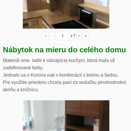
«
‹
z
7
›
»
Nábytok na mieru do celého domu
Materiál sme ladili k stávajúcej kuchyni, ktorá mala už
zadefinované farby.
Jednalo sa o Korona oak v kombinácii s bielou a šedou.
Pre využitie priestoru chcela pani za sedačku plnohodnotnú
skriňu a knižnicu.