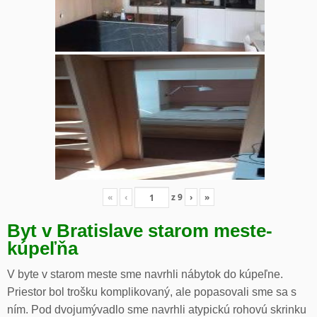
«
‹
z
9
›
»
Byt v Bratislave starom meste-
kúpeľňa
V byte v starom meste sme navrhli nábytok do kúpeľne.
Priestor bol trošku komplikovaný, ale popasovali sme sa s
ním. Pod dvojumývadlo sme navrhli atypickú rohovú skrinku