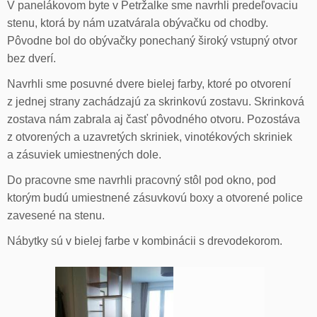
V panelákovom byte v Petržalke sme navrhli predeľovaciu
stenu, ktorá by nám uzatvárala obývačku od chodby.
Pôvodne bol do obývačky ponechaný široký vstupný otvor
bez dverí.
Navrhli sme posuvné dvere bielej farby, ktoré po otvorení
z jednej strany zachádzajú za skrinkovú zostavu. Skrinková
zostava nám zabrala aj časť pôvodného otvoru. Pozostáva
z otvorených a uzavretých skriniek, vinotékových skriniek
a zásuviek umiestnených dole.
Do pracovne sme navrhli pracovný stôl pod okno, pod
ktorým budú umiestnené zásuvkovú boxy a otvorené police
zavesené na stenu.
Nábytky sú v bielej farbe v kombinácii s drevodekorom.