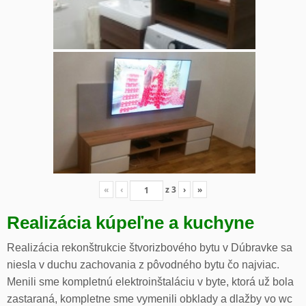
«
‹
z
3
›
»
Realizácia kúpeľne a kuchyne
Realizácia rekonštrukcie štvorizbového bytu v Dúbravke sa
niesla v duchu zachovania z pôvodného bytu čo najviac.
Menili sme kompletnú elektroinštaláciu v byte, ktorá už bola
zastaraná, kompletne sme vymenili obklady a dlažby vo wc