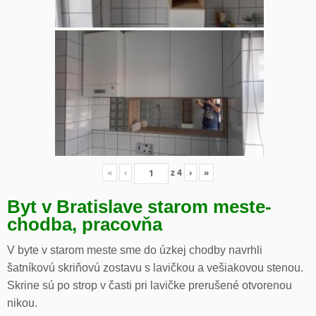
«
‹
z
4
›
»
Byt v Bratislave starom meste-
chodba, pracovňa
V byte v starom meste sme do úzkej chodby navrhli
šatníkovú skriňovú zostavu s lavičkou a vešiakovou stenou.
Skrine sú po strop v časti pri lavičke prerušené otvorenou
nikou.