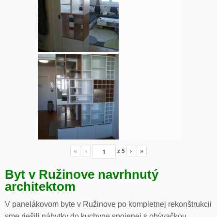
«
‹
z
5
›
»
Byt v Ružinove navrhnutý
architektom
V panelákovom byte v Ružinove po kompletnej rekonštrukcii
sme riešili nábytky do kuchyne spojenej s obývačkou,