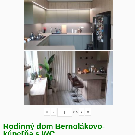
«
‹
z
8
›
»
Rodinný dom Bernolákovo-
kúpeľňa s WC