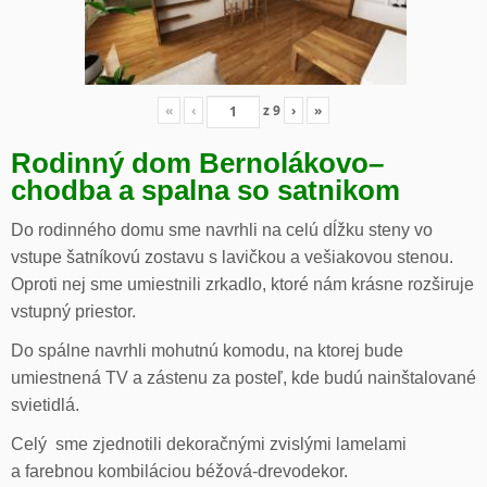
«
‹
z
9
›
»
Rodinný dom Bernolákovo
–
chodba a spalna so satnikom
Do rodinného domu sme navrhli na celú dĺžku steny vo
vstupe šatníkovú zostavu s lavičkou a vešiakovou stenou.
Oproti nej sme umiestnili zrkadlo, ktoré nám krásne rozširuje
vstupný priestor.
Do spálne navrhli mohutnú komodu, na ktorej bude
umiestnená TV a zástenu za posteľ, kde budú nainštalované
svietidlá.
Celý sme zjednotili dekoračnými zvislými lamelami
a farebnou kombiláciou béžová-drevodekor.