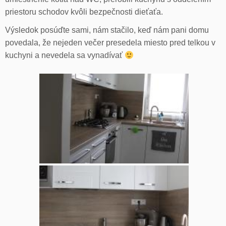
priestoru schodov kvôli bezpečnosti dieťaťa.
Výsledok posúďte sami, nám stačilo, keď nám pani domu
povedala, že nejeden večer presedela miesto pred telkou v
kuchyni a nevedela sa vynadívať