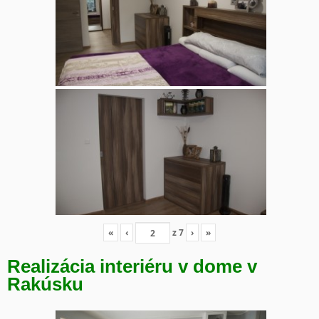
«
‹
z
7
›
»
Realizácia interiéru v dome v
Rakúsku