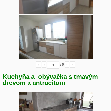
«
‹
z
5
›
»
Kuchyňa a obývačka s tmavým
drevom a antracitom