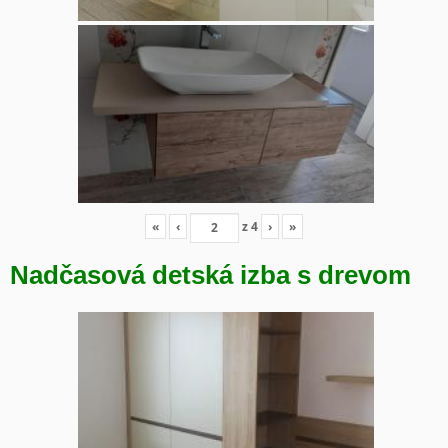
«
‹
z
4
›
»
Nadčasová detská izba s drevom