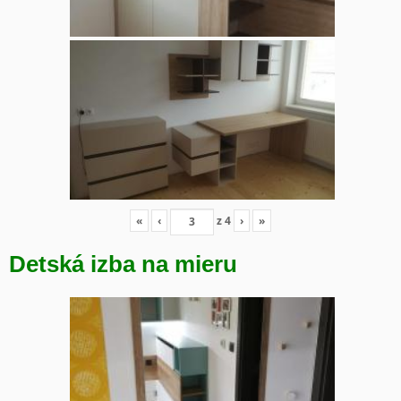
«
‹
z
4
›
»
Detská izba na mieru