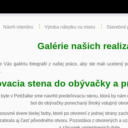
Návrh interiéru
Výroba nábytku na mieru
Stavebné 
Galérie našich realiz
re Vás galériu fotografií z našej práce, aby ste mali ucelený
.
vacia stena do obývačky a p
byte v Petržalke sme navrhli predeľovaciu stenu, ktorá by ná
bol do obývačky ponechaný široký vstupný otvor
osuvné dvere bielej farby, ktoré po otvorení z jednej strany za
abrala aj časť pôvodného otvoru. Pozostáva z otvorených a uza
a zásuviek umiestnených dole.