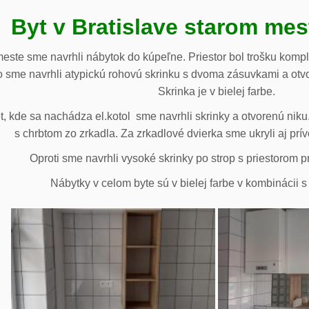
Byt v Bratislave starom me
meste sme navrhli nábytok do kúpeľne. Priestor bol trošku komp
 sme navrhli atypickú rohovú skrinku s dvoma zásuvkami a otv
Skrinka je v bielej farbe.
 kde sa nachádza el.kotol sme navrhli skrinky a otvorenú niku.
s chrbtom zo zrkadla. Za zrkadlové dvierka sme ukryli aj prív
Oproti sme navrhli vysoké skrinky po strop s priestorom p
Nábytky v celom byte sú v bielej farbe v kombinácii 