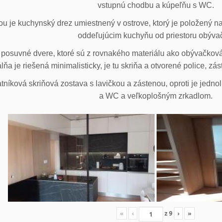
vstupnú chodbu a kúpeľňu s WC.
u je kuchynský drez umiestnený v ostrove, ktorý je položený na
oddeľujúcim kuchyňu od priestoru obýva
posuvné dvere, ktoré sú z rovnakého materiálu ako obývačková z
lňa je riešená minimalisticky, je tu skriňa a otvorené police, zá
tníková skriňová zostava s lavičkou a zástenou, oproti je jedno
a WC a veľkoplošným zrkadlom.
«
‹
z
9
›
»