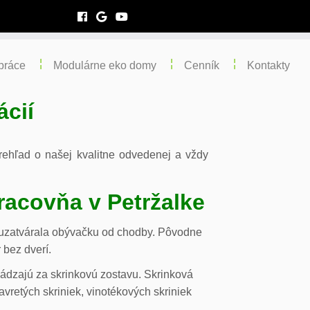
práce
Modulárne eko domy
Cenník
Kontakty
ácií
 prehľad o našej kvalitne odvedenej a vždy
racovňa v Petržalke
m uzatvárala obývačku od chodby. Pôvodne
 bez dverí.
chádzajú za skrinkovú zostavu. Skrinková
vretých skriniek, vinotékových skriniek