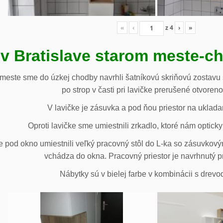
«
‹
z
4
›
»
 v Bratislave starom meste-c
 meste sme do úzkej chodby navrhli šatníkovú skriňovú zostavu 
po strop v časti pri lavičke prerušené otvoren
V lavičke je zásuvka a pod ňou priestor na uklada
Oproti lavičke sme umiestnili zrkadlo, ktoré nám opticky 
e pod okno umiestnili veľký pracovný stôl do L-ka so zásuvko
vchádza do okna. Pracovný priestor je navrhnutý p
Nábytky sú v bielej farbe v kombinácii s drev