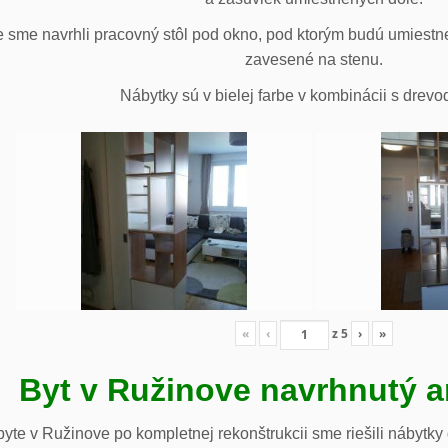
 sme navrhli pracovný stôl pod okno, pod ktorým budú umiestn
zavesené na stenu.
Nábytky sú v bielej farbe v kombinácii s drev
«
‹
z
5
›
»
Byt v Ružinove navrhnutý a
te v Ružinove po kompletnej rekonštrukcii sme riešili nábytky