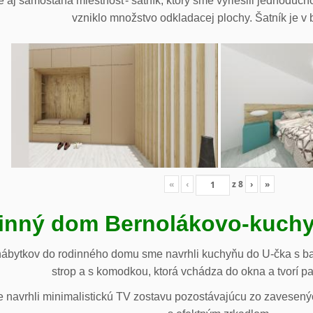
 aj samostaná miestnosť- šatník, ktorý sme vyriešili jednoduch
vzniklo množstvo odkladacej plochy. Šatník je v b
«
‹
z
8
›
»
inný dom Bernolákovo-kuchy
nábytkov do rodinného domu sme navrhli kuchyňu do U-čka s b
strop a s komodkou, ktorá vchádza do okna a tvorí p
navrhli minimalistickú TV zostavu pozostávajúcu zo zavesenýc