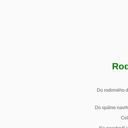
Rod
Do rodinného d
Do spálne navrh
Cel