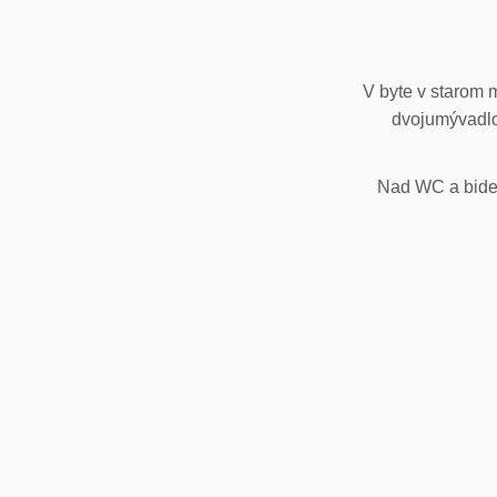
V byte v starom 
dvojumývadlo
Nad WC a bidet,