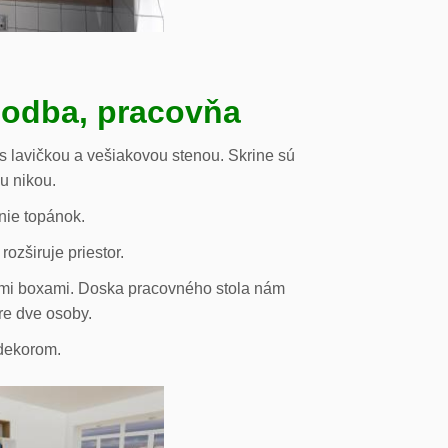
hodba, pracovňa
s lavičkou a vešiakovou stenou. Skrine sú
ou nikou.
nie topánok.
rozširuje priestor.
vými boxami. Doska pracovného stola nám
re dve osoby.
odekorom.