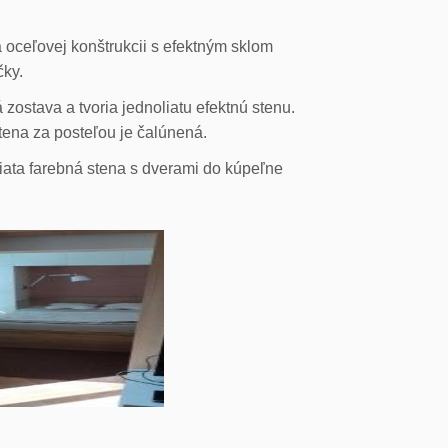
 oceľovej konštrukcii s efektným sklom
čky.
ostava a tvoria jednoliatu efektnú stenu.
stena za posteľou je čalúnená.
liata farebná stena s dverami do kúpeľne