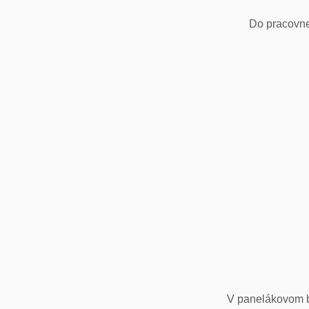
Do pracovne
V panelákovom by