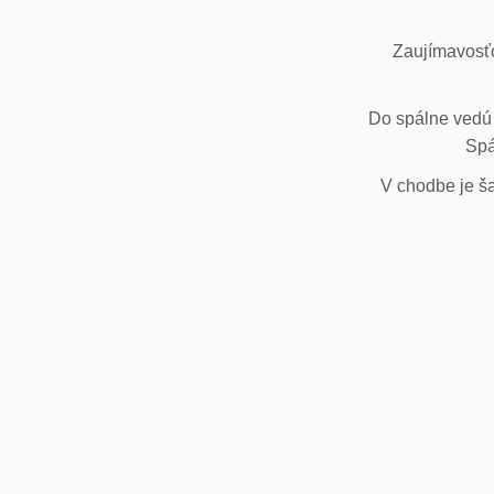
Zaujímavosťo
Do spálne vedú 
Spá
V chodbe je ša