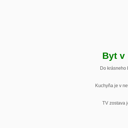
Byt v
Do krásneho b
Kuchyňa je v net
TV zostava j