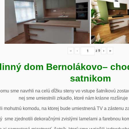
«
‹
z
9
›
»
inný dom Bernolákovo
– cho
satnikom
omu sme navrhli na celú dĺžku steny vo vstupe šatníkovú zostav
nej sme umiestnili zrkadlo, ktoré nám krásne rozširuje 
li mohutnú komodu, na ktorej bude umiestnená TV a zástenu za 
ý sme zjednotili dekoračnými zvislými lamelami a farebnou ko