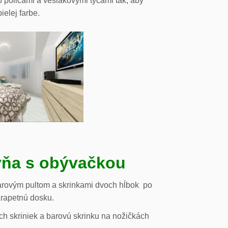
o policami a vešiakovými tyčami tak, aby
ielej farbe.
ňa s obývačkou
arovým pultom a skrinkami dvoch hĺbok po
arapetnú dosku.
h skriniek a barovú skrinku na nožičkách