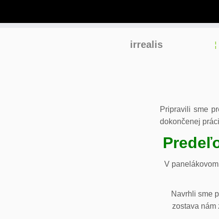
Skip
irrealis
to
content
Pripravili sme p
dokončenej práci
Predeľo
V panelákovom 
Navrhli sme p
zostava nám z