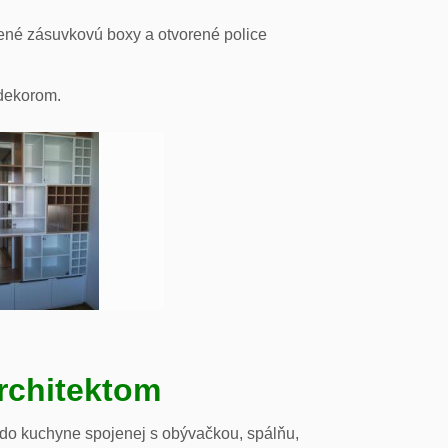
ené zásuvkovú boxy a otvorené police
odekorom.
rchitektom
 do kuchyne spojenej s obývačkou, spálňu,