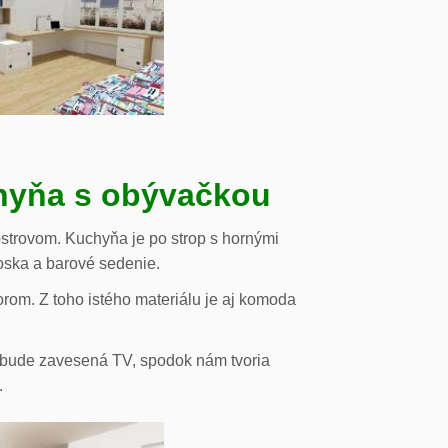
chyňa s obývačkou
strovom. Kuchyňa je po strop s hornými
oska a barové sedenie.
orom. Z toho istého materiálu je aj komoda
de bude zavesená TV, spodok nám tvoria
.