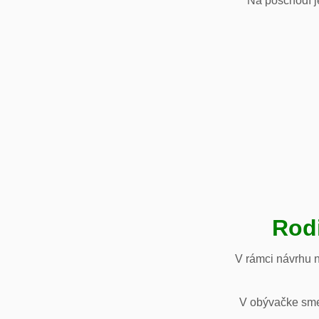
Na poschodí je
Rod
V rámci návrhu 
V obývačke sme 