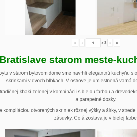
«
‹
z
3
›
»
 Bratislave starom meste-ku
ytu v starom bytovom dome sme navrhli elegantnú kuchyňu s o
skrinkami v dvoch hĺbkach. V ostrove je umiestnená varná d
radičnej khaki zelenej v kombinácii s bielou farbou a drevodek
a parapetné dosky.
e kompiláciou otvorených skriniek rôznej výšky a šírky, v stre
zásuvky. Celá zostava je v bielej farbe