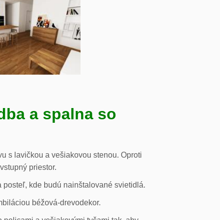
dba a spalna so
u s lavičkou a vešiakovou stenou. Oproti
vstupný priestor.
posteľ, kde budú nainštalované svietidlá.
mbiláciou béžová-drevodekor.