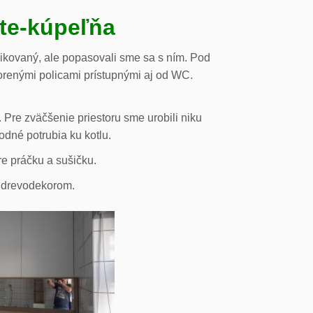
ste-kúpeľňa
likovaný, ale popasovali sme sa s ním. Pod
orenými policami prístupnými aj od WC.
 Pre zväčšenie priestoru sme urobili niku
odné potrubia ku kotlu.
re práčku a sušičku.
s drevodekorom.