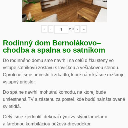
«
‹
z
9
›
»
Rodinný dom Bernolákovo
–
chodba a spalna so satnikom
Do rodinného domu sme navrhli na celú dĺžku steny vo
vstupe šatníkovú zostavu s lavičkou a vešiakovou stenou.
Oproti nej sme umiestnili zrkadlo, ktoré nám krásne rozširuje
vstupný priestor.
Do spálne navrhli mohutnú komodu, na ktorej bude
umiestnená TV a zástenu za posteľ, kde budú nainštalované
svietidlá.
Celý sme zjednotili dekoračnými zvislými lamelami
a farebnou kombiláciou béžová-drevodekor.