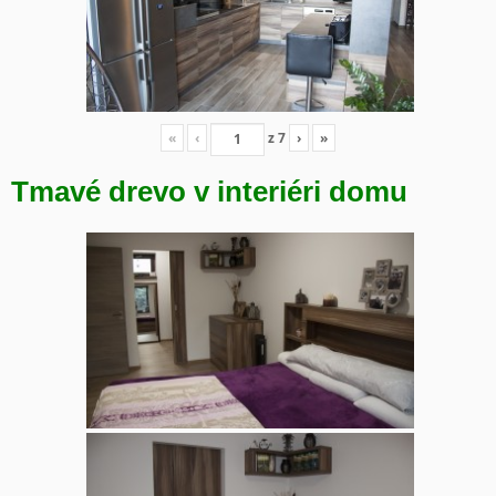
«
‹
z
7
›
»
Tmavé drevo v interiéri domu