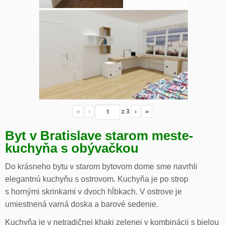
«
‹
z
3
›
»
Byt v Bratislave starom meste-
kuchyňa s obývačkou
Do krásneho bytu v starom bytovom dome sme navrhli
elegantnú kuchyňu s ostrovom. Kuchyňa je po strop
s hornými skrinkami v dvoch hĺbkach. V ostrove je
umiestnená varná doska a barové sedenie.
Kuchyňa je v netradičnej khaki zelenej v kombinácii s bielou