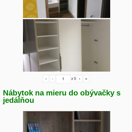
«
‹
z
5
›
»
Nábytok na mieru do obývačky s
jedálňou