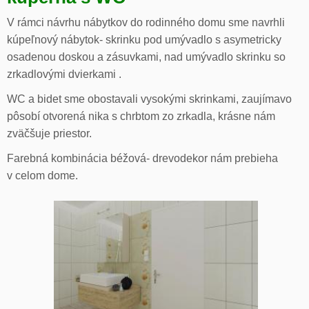
V rámci návrhu nábytkov do rodinného domu sme navrhli
kúpeľnový nábytok- skrinku pod umývadlo s asymetricky
osadenou doskou a zásuvkami, nad umývadlo skrinku so
zrkadlovými dvierkami .
WC a bidet sme obostavali vysokými skrinkami, zaujímavo
pôsobí otvorená nika s chrbtom zo zrkadla, krásne nám
zväčšuje priestor.
Farebná kombinácia béžová- drevodekor nám prebieha
v celom dome.