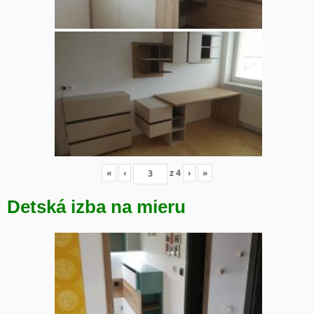
«
‹
z
4
›
»
Detská izba na mieru