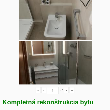
«
‹
z
6
›
»
Kompletná rekonštrukcia bytu