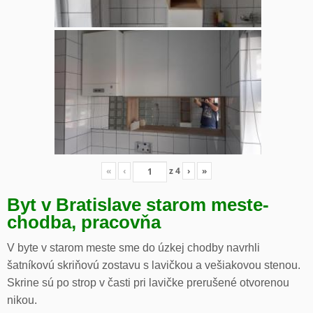
«
‹
z
4
›
»
Byt v Bratislave starom meste-
chodba, pracovňa
V byte v starom meste sme do úzkej chodby navrhli
šatníkovú skriňovú zostavu s lavičkou a vešiakovou stenou.
Skrine sú po strop v časti pri lavičke prerušené otvorenou
nikou.