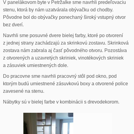
V panelákovom byte v Petržalke sme navrhli predeľovaciu
stenu, ktorá by nám uzatvárala obývačku od chodby.
Pôvodne bol do obývačky ponechaný široký vstupný otvor
bez dverí.
Navrhli sme posuvné dvere bielej farby, ktoré po otvorení
z jednej strany zachádzajú za skrinkovú zostavu. Skrinková
zostava nám zabrala aj časť pôvodného otvoru. Pozostáva
z otvorených a uzavretých skriniek, vinotékových skriniek
a zásuviek umiestnených dole.
Do pracovne sme navrhli pracovný stôl pod okno, pod
ktorým budú umiestnené zásuvkovú boxy a otvorené police
zavesené na stenu.
Nábytky sú v bielej farbe v kombinácii s drevodekorom.