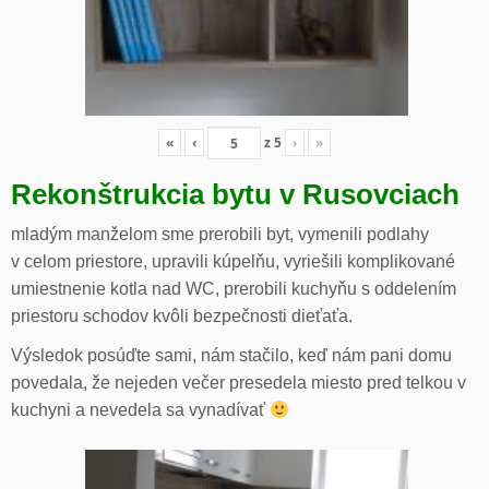
«
‹
z
5
›
»
Rekonštrukcia bytu v Rusovciach
mladým manželom sme prerobili byt, vymenili podlahy
v celom priestore, upravili kúpelňu, vyriešili komplikované
umiestnenie kotla nad WC, prerobili kuchyňu s oddelením
priestoru schodov kvôli bezpečnosti dieťaťa.
Výsledok posúďte sami, nám stačilo, keď nám pani domu
povedala, že nejeden večer presedela miesto pred telkou v
kuchyni a nevedela sa vynadívať