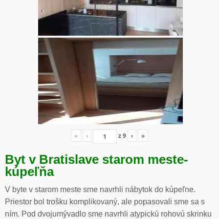
«
‹
z
9
›
»
Byt v Bratislave starom meste-
kúpeľňa
V byte v starom meste sme navrhli nábytok do kúpeľne.
Priestor bol trošku komplikovaný, ale popasovali sme sa s
ním. Pod dvojumývadlo sme navrhli atypickú rohovú skrinku