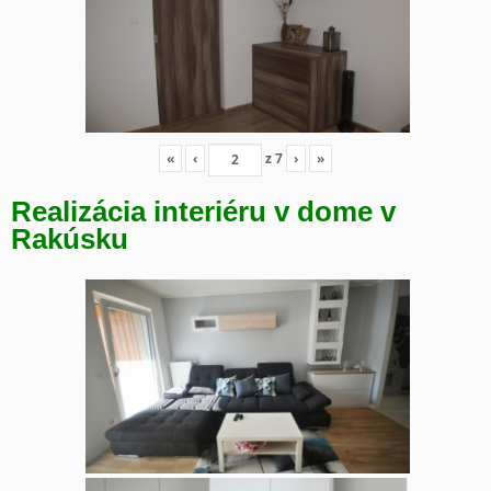
«
‹
z
7
›
»
Realizácia interiéru v dome v
Rakúsku