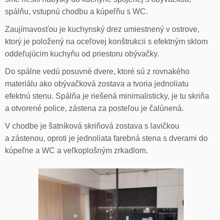
spálňu, vstupnú chodbu a kúpeľňu s WC.
Zaujímavosťou je kuchynský drez umiestnený v ostrove,
ktorý je položený na oceľovej konštrukcii s efektným sklom
oddeľujúcim kuchyňu od priestoru obývačky.
Do spálne vedú posuvné dvere, ktoré sú z rovnakého
materiálu ako obývačková zostava a tvoria jednoliatu
efektnú stenu. Spálňa je riešená minimalisticky, je tu skriňa
a otvorené police, zástena za posteľou je čalúnená.
V chodbe je šatníková skriňová zostava s lavičkou
a zástenou, oproti je jednoliata farebná stena s dverami do
kúpeľne a WC a veľkoplošným zrkadlom.