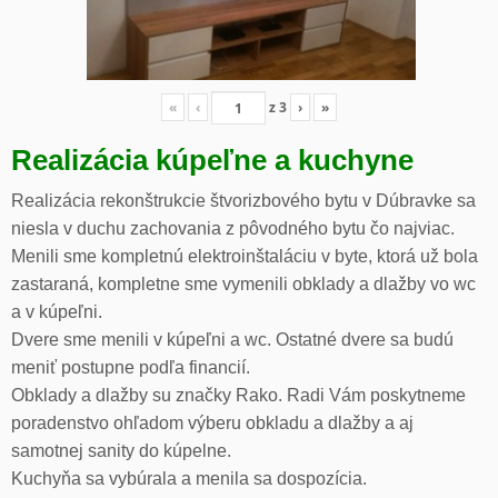
«
‹
z
3
›
»
Realizácia kúpeľne a kuchyne
Realizácia rekonštrukcie štvorizbového bytu v Dúbravke sa
niesla v duchu zachovania z pôvodného bytu čo najviac.
Menili sme kompletnú elektroinštaláciu v byte, ktorá už bola
zastaraná, kompletne sme vymenili obklady a dlažby vo wc
a v kúpeľni.
Dvere sme menili v kúpeľni a wc. Ostatné dvere sa budú
meniť postupne podľa financií.
Obklady a dlažby su značky Rako. Radi Vám poskytneme
poradenstvo ohľadom výberu obkladu a dlažby a aj
samotnej sanity do kúpelne.
Kuchyňa sa vybúrala a menila sa dospozícia.