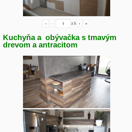
«
‹
z
5
›
»
Kuchyňa a obývačka s tmavým
drevom a antracitom