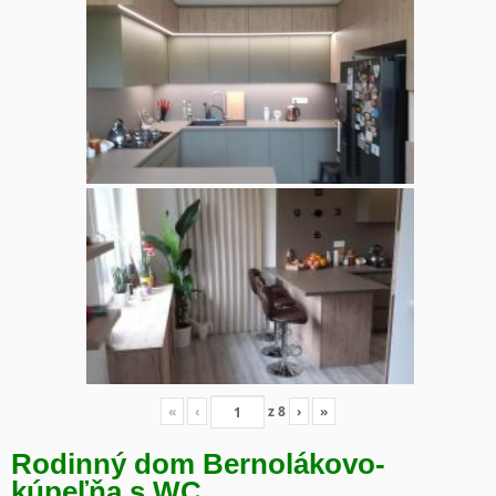
«
‹
z
8
›
»
Rodinný dom Bernolákovo-
kúpeľňa s WC