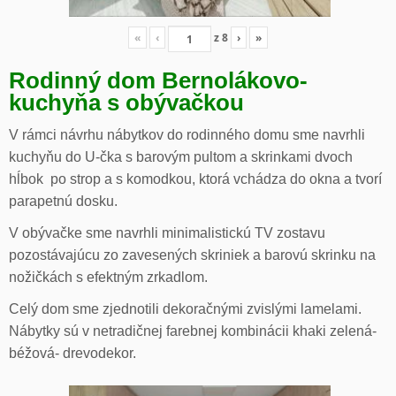
«
‹
z
8
›
»
Rodinný dom Bernolákovo-
kuchyňa s obývačkou
V rámci návrhu nábytkov do rodinného domu sme navrhli
kuchyňu do U-čka s barovým pultom a skrinkami dvoch
hĺbok po strop a s komodkou, ktorá vchádza do okna a tvorí
parapetnú dosku.
V obývačke sme navrhli minimalistickú TV zostavu
pozostávajúcu zo zavesených skriniek a barovú skrinku na
nožičkách s efektným zrkadlom.
Celý dom sme zjednotili dekoračnými zvislými lamelami.
Nábytky sú v netradičnej farebnej kombinácii khaki zelená-
béžová- drevodekor.