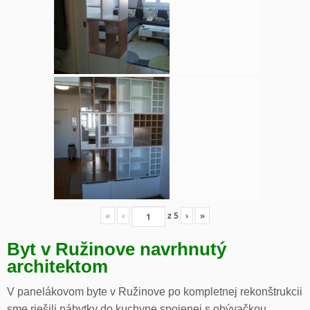
«
‹
z
5
›
»
Byt v Ružinove navrhnutý
architektom
V panelákovom byte v Ružinove po kompletnej rekonštrukcii
sme riešili nábytky do kuchyne spojenej s obývačkou,