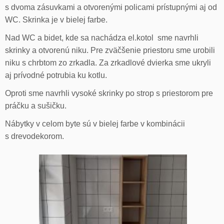
s dvoma zásuvkami a otvorenými policami prístupnými aj od
WC. Skrinka je v bielej farbe.
Nad WC a bidet, kde sa nachádza el.kotol sme navrhli
skrinky a otvorenú niku. Pre zväčšenie priestoru sme urobili
niku s chrbtom zo zrkadla. Za zrkadlové dvierka sme ukryli
aj prívodné potrubia ku kotlu.
Oproti sme navrhli vysoké skrinky po strop s priestorom pre
práčku a sušičku.
Nábytky v celom byte sú v bielej farbe v kombinácii
s drevodekorom.