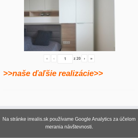
«
‹
z
20
›
»
>>naše ďaľšie realizácie>>
Na stránke irrealis.sk používame Google Analytics za účelom
merania návštevnosti.