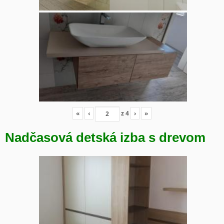
«
‹
z
4
›
»
Nadčasová detská izba s drevom