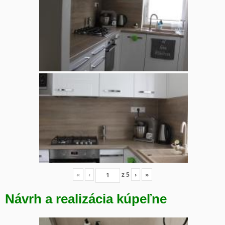
«
‹
z
5
›
»
Návrh a realizácia kúpeľne