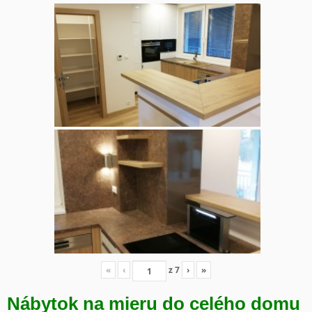
«
‹
z
7
›
»
Nábytok na mieru do celého domu