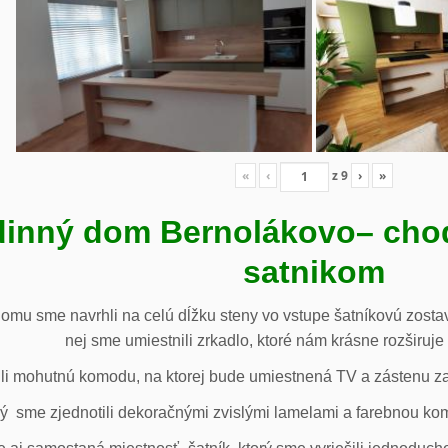
«
‹
z
9
›
»
inný dom Bernolákovo
– cho
satnikom
omu sme navrhli na celú dĺžku steny vo vstupe šatníkovú zostav
nej sme umiestnili zrkadlo, ktoré nám krásne rozširuje 
li mohutnú komodu, na ktorej bude umiestnená TV a zástenu za 
ý sme zjednotili dekoračnými zvislými lamelami a farebnou ko