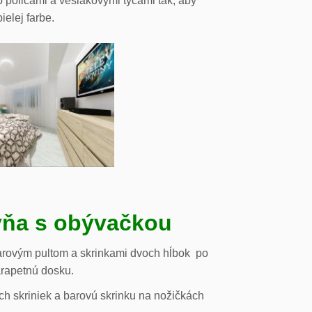
o policami a vešiakovými tyčami tak, aby
ielej farbe.
ňa s obývačkou
arovým pultom a skrinkami dvoch hĺbok po
arapetnú dosku.
h skriniek a barovú skrinku na nožičkách