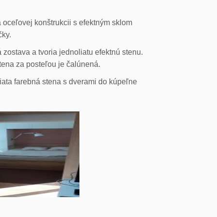
 oceľovej konštrukcii s efektným sklom
čky.
ostava a tvoria jednoliatu efektnú stenu.
stena za posteľou je čalúnená.
liata farebná stena s dverami do kúpeľne