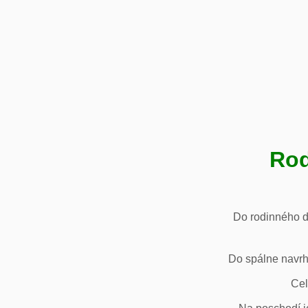
Rod
Do rodinného d
Do spálne navrh
Cel