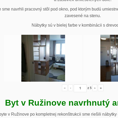
 sme navrhli pracovný stôl pod okno, pod ktorým budú umiestn
zavesené na stenu.
Nábytky sú v bielej farbe v kombinácii s drev
«
‹
z
5
›
»
Byt v Ružinove navrhnutý a
te v Ružinove po kompletnej rekonštrukcii sme riešili nábytky