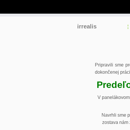
Skip
irrealis
to
content
Pripravili sme p
dokončenej práci
Predeľo
V panelákovom 
Navrhli sme p
zostava nám z