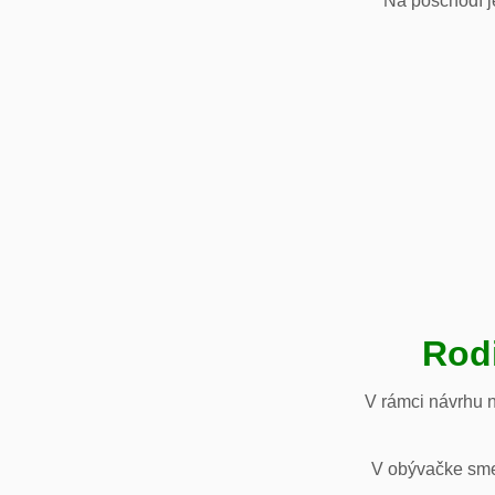
Na poschodí je
Rod
V rámci návrhu 
V obývačke sme 