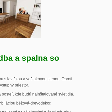
dba a spalna so
u s lavičkou a vešiakovou stenou. Oproti
vstupný priestor.
posteľ, kde budú nainštalované svietidlá.
mbiláciou béžová-drevodekor.