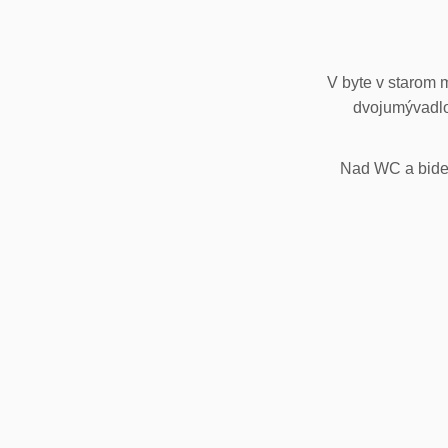
V byte v starom 
dvojumývadlo
Nad WC a bidet,