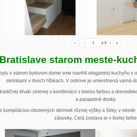
«
‹
z
3
›
»
 Bratislave starom meste-ku
ytu v starom bytovom dome sme navrhli elegantnú kuchyňu s o
skrinkami v dvoch hĺbkach. V ostrove je umiestnená varná d
radičnej khaki zelenej v kombinácii s bielou farbou a drevodek
a parapetné dosky.
e kompiláciou otvorených skriniek rôznej výšky a šírky, v stre
zásuvky. Celá zostava je v bielej farbe