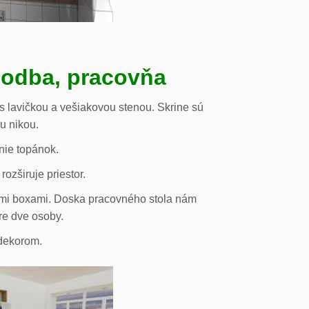
hodba, pracovňa
s lavičkou a vešiakovou stenou. Skrine sú
ou nikou.
nie topánok.
rozširuje priestor.
vými boxami. Doska pracovného stola nám
re dve osoby.
odekorom.