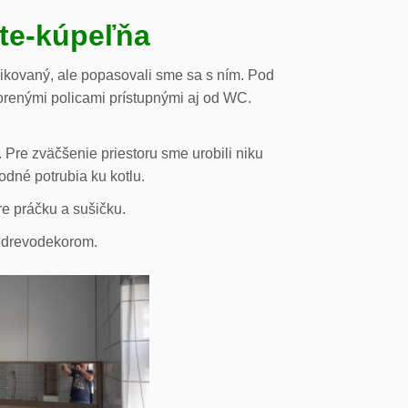
ste-kúpeľňa
likovaný, ale popasovali sme sa s ním. Pod
orenými policami prístupnými aj od WC.
 Pre zväčšenie priestoru sme urobili niku
odné potrubia ku kotlu.
re práčku a sušičku.
s drevodekorom.