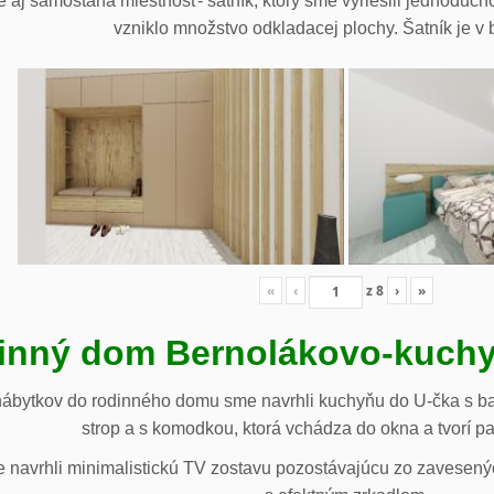
 aj samostaná miestnosť- šatník, ktorý sme vyriešili jednoduch
vzniklo množstvo odkladacej plochy. Šatník je v b
«
‹
z
8
›
»
inný dom Bernolákovo-kuchy
nábytkov do rodinného domu sme navrhli kuchyňu do U-čka s b
strop a s komodkou, ktorá vchádza do okna a tvorí p
navrhli minimalistickú TV zostavu pozostávajúcu zo zavesenýc