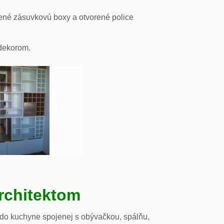
ené zásuvkovú boxy a otvorené police
odekorom.
rchitektom
 do kuchyne spojenej s obývačkou, spálňu,