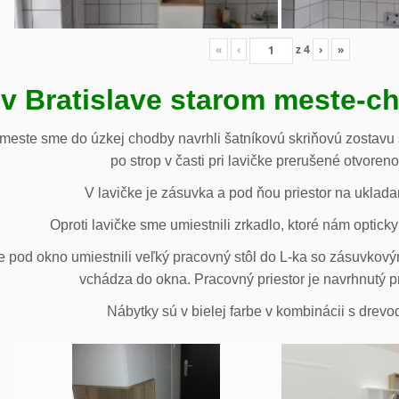
«
‹
z
4
›
»
 v Bratislave starom meste-c
 meste sme do úzkej chodby navrhli šatníkovú skriňovú zostavu 
po strop v časti pri lavičke prerušené otvoren
V lavičke je zásuvka a pod ňou priestor na uklada
Oproti lavičke sme umiestnili zrkadlo, ktoré nám opticky 
e pod okno umiestnili veľký pracovný stôl do L-ka so zásuvko
vchádza do okna. Pracovný priestor je navrhnutý p
Nábytky sú v bielej farbe v kombinácii s drev