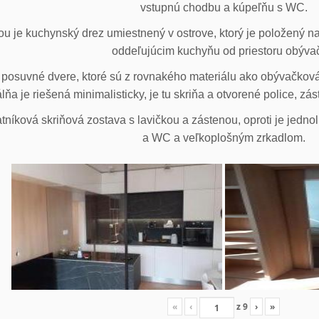
vstupnú chodbu a kúpeľňu s WC.
u je kuchynský drez umiestnený v ostrove, ktorý je položený na
oddeľujúcim kuchyňu od priestoru obýva
posuvné dvere, ktoré sú z rovnakého materiálu ako obývačková z
lňa je riešená minimalisticky, je tu skriňa a otvorené police, zá
tníková skriňová zostava s lavičkou a zástenou, oproti je jedno
a WC a veľkoplošným zrkadlom.
«
‹
z
9
›
»