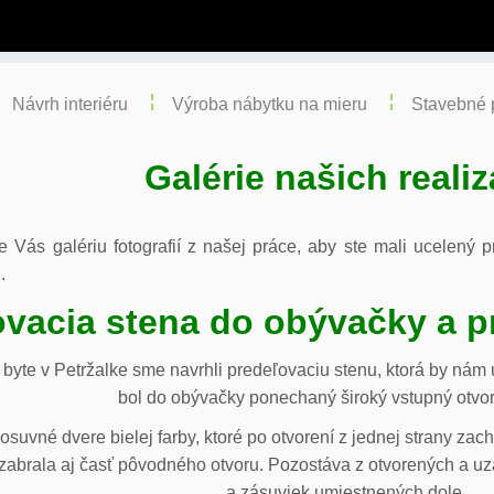
Návrh interiéru
Výroba nábytku na mieru
Stavebné 
Galérie našich realiz
re Vás galériu fotografií z našej práce, aby ste mali ucelený
.
vacia stena do obývačky a p
byte v Petržalke sme navrhli predeľovaciu stenu, ktorá by ná
bol do obývačky ponechaný široký vstupný otvor
osuvné dvere bielej farby, ktoré po otvorení z jednej strany za
abrala aj časť pôvodného otvoru. Pozostáva z otvorených a uza
a zásuviek umiestnených dole.