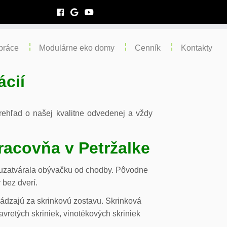
práce
Modulárne eko domy
Cenník
Kontakty
ácií
 prehľad o našej kvalitne odvedenej a vždy
racovňa v Petržalke
m uzatvárala obývačku od chodby. Pôvodne
 bez dverí.
chádzajú za skrinkovú zostavu. Skrinková
vretých skriniek, vinotékových skriniek