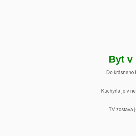
Byt v
Do krásneho b
Kuchyňa je v net
TV zostava j