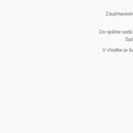
Zaujímavosťo
Do spálne vedú 
Spá
V chodbe je ša