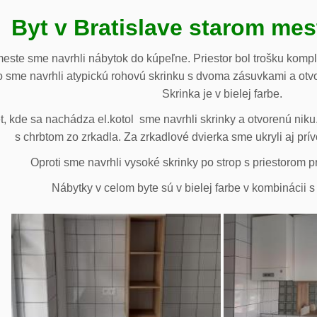
Byt v Bratislave starom me
meste sme navrhli nábytok do kúpeľne. Priestor bol trošku komp
 sme navrhli atypickú rohovú skrinku s dvoma zásuvkami a otv
Skrinka je v bielej farbe.
 kde sa nachádza el.kotol sme navrhli skrinky a otvorenú niku.
s chrbtom zo zrkadla. Za zrkadlové dvierka sme ukryli aj prív
Oproti sme navrhli vysoké skrinky po strop s priestorom p
Nábytky v celom byte sú v bielej farbe v kombinácii 