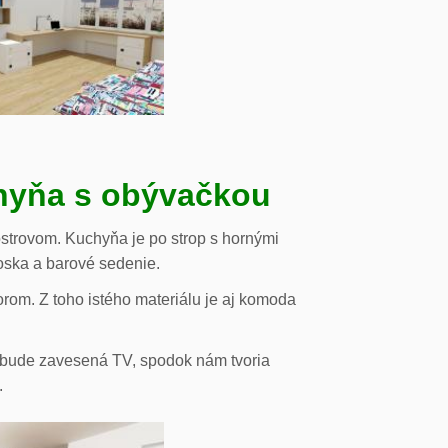
chyňa s obývačkou
strovom. Kuchyňa je po strop s hornými
oska a barové sedenie.
orom. Z toho istého materiálu je aj komoda
de bude zavesená TV, spodok nám tvoria
.