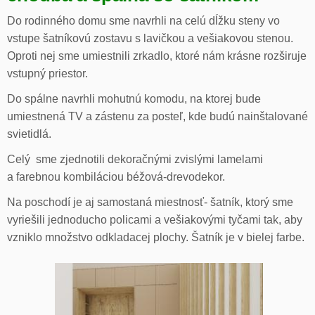
Do rodinného domu sme navrhli na celú dĺžku steny vo
vstupe šatníkovú zostavu s lavičkou a vešiakovou stenou.
Oproti nej sme umiestnili zrkadlo, ktoré nám krásne rozširuje
vstupný priestor.
Do spálne navrhli mohutnú komodu, na ktorej bude
umiestnená TV a zástenu za posteľ, kde budú nainštalované
svietidlá.
Celý sme zjednotili dekoračnými zvislými lamelami
a farebnou kombiláciou béžová-drevodekor.
Na poschodí je aj samostaná miestnosť- šatník, ktorý sme
vyriešili jednoducho policami a vešiakovými tyčami tak, aby
vzniklo množstvo odkladacej plochy. Šatník je v bielej farbe.