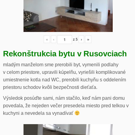
«
‹
z
5
›
»
Rekonštrukcia bytu v Rusovciach
mladým manželom sme prerobili byt, vymenili podlahy
v celom priestore, upravili kúpelňu, vyriešili komplikované
umiestnenie kotla nad WC, prerobili kuchyňu s oddelením
priestoru schodov kvôli bezpečnosti dieťaťa.
Výsledok posúďte sami, nám stačilo, keď nám pani domu
povedala, že nejeden večer presedela miesto pred telkou v
kuchyni a nevedela sa vynadívať