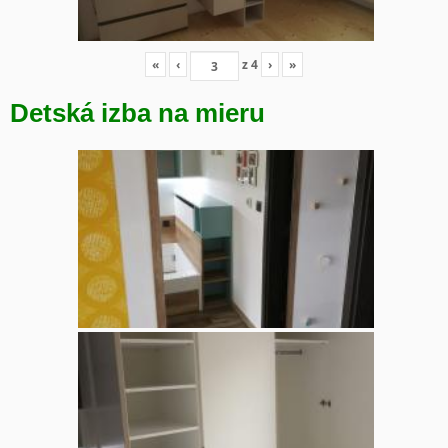
«
‹
z
4
›
»
Detská izba na mieru