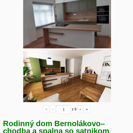
«
‹
z
9
›
»
Rodinný dom Bernolákovo
–
chodba a spalna so satnikom