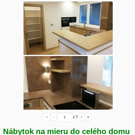
«
‹
z
7
›
»
Nábytok na mieru do celého domu