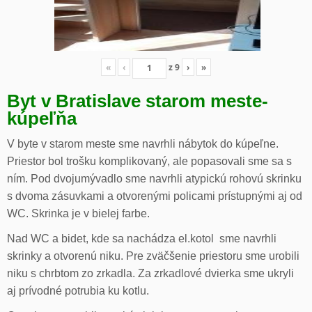
«
‹
z
9
›
»
Byt v Bratislave starom meste-
kúpeľňa
V byte v starom meste sme navrhli nábytok do kúpeľne.
Priestor bol trošku komplikovaný, ale popasovali sme sa s
ním. Pod dvojumývadlo sme navrhli atypickú rohovú skrinku
s dvoma zásuvkami a otvorenými policami prístupnými aj od
WC. Skrinka je v bielej farbe.
Nad WC a bidet, kde sa nachádza el.kotol sme navrhli
skrinky a otvorenú niku. Pre zväčšenie priestoru sme urobili
niku s chrbtom zo zrkadla. Za zrkadlové dvierka sme ukryli
aj prívodné potrubia ku kotlu.