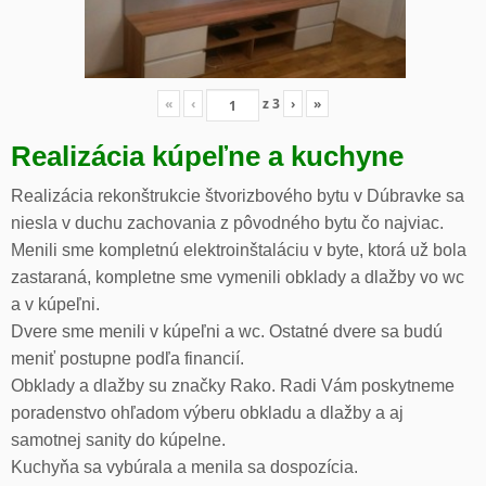
«
‹
z
3
›
»
Realizácia kúpeľne a kuchyne
Realizácia rekonštrukcie štvorizbového bytu v Dúbravke sa
niesla v duchu zachovania z pôvodného bytu čo najviac.
Menili sme kompletnú elektroinštaláciu v byte, ktorá už bola
zastaraná, kompletne sme vymenili obklady a dlažby vo wc
a v kúpeľni.
Dvere sme menili v kúpeľni a wc. Ostatné dvere sa budú
meniť postupne podľa financií.
Obklady a dlažby su značky Rako. Radi Vám poskytneme
poradenstvo ohľadom výberu obkladu a dlažby a aj
samotnej sanity do kúpelne.
Kuchyňa sa vybúrala a menila sa dospozícia.