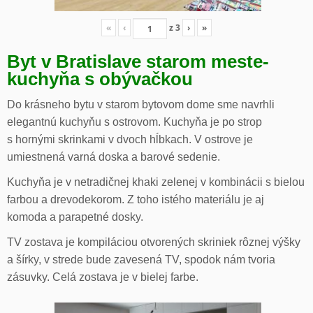
«
‹
z
3
›
»
Byt v Bratislave starom meste-
kuchyňa s obývačkou
Do krásneho bytu v starom bytovom dome sme navrhli
elegantnú kuchyňu s ostrovom. Kuchyňa je po strop
s hornými skrinkami v dvoch hĺbkach. V ostrove je
umiestnená varná doska a barové sedenie.
Kuchyňa je v netradičnej khaki zelenej v kombinácii s bielou
farbou a drevodekorom. Z toho istého materiálu je aj
komoda a parapetné dosky.
TV zostava je kompiláciou otvorených skriniek rôznej výšky
a šírky, v strede bude zavesená TV, spodok nám tvoria
zásuvky. Celá zostava je v bielej farbe.