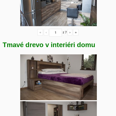
«
‹
z
7
›
»
Tmavé drevo v interiéri domu