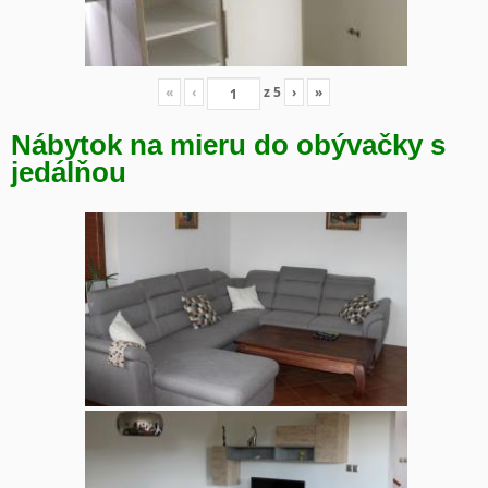
«
‹
z
5
›
»
Nábytok na mieru do obývačky s
jedálňou