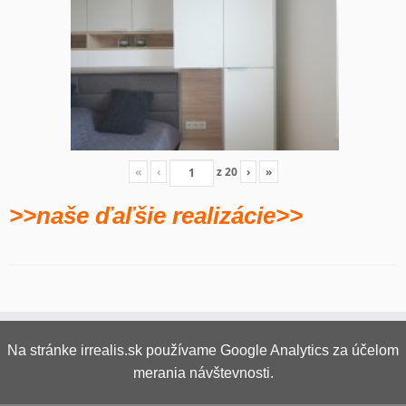
«
‹
z
20
›
»
>>naše ďaľšie realizácie>>
Na stránke irrealis.sk používame Google Analytics za účelom
merania návštevnosti.