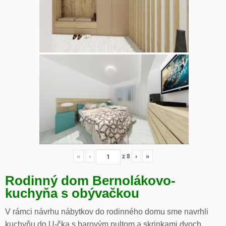
«
‹
z
8
›
»
Rodinný dom Bernolákovo-
kuchyňa s obývačkou
V rámci návrhu nábytkov do rodinného domu sme navrhli
kuchyňu do U-čka s barovým pultom a skrinkami dvoch