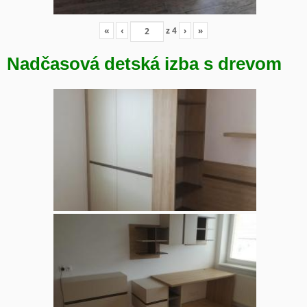
«
‹
z
4
›
»
Nadčasová detská izba s drevom