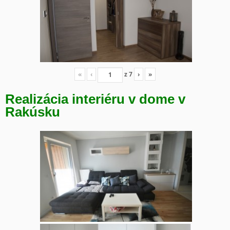
«
‹
z
7
›
»
Realizácia interiéru v dome v
Rakúsku