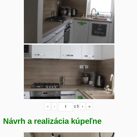
«
‹
z
5
›
»
Návrh a realizácia kúpeľne