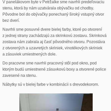
V panelákovom byte v Petržalke sme navrhli predeľovaciu
stenu, ktorá by nám uzatvárala obývačku od chodby.
Pôvodne bol do obývačky ponechaný široký vstupný otvor
bez dverí.
Navrhli sme posuvné dvere bielej farby, ktoré po otvorení
z jednej strany zachádzajú za skrinkovú zostavu. Skrinková
zostava nám zabrala aj časť pôvodného otvoru. Pozostáva
z otvorených a uzavretých skriniek, vinotékových skriniek
a zásuviek umiestnených dole.
Do pracovne sme navrhli pracovný stôl pod okno, pod
ktorým budú umiestnené zásuvkovú boxy a otvorené police
zavesené na stenu.
Nábytky sú v bielej farbe v kombinácii s drevodekorom.