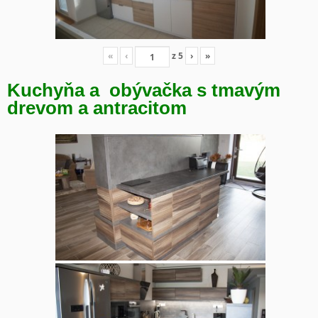
«
‹
z
5
›
»
Kuchyňa a obývačka s tmavým
drevom a antracitom