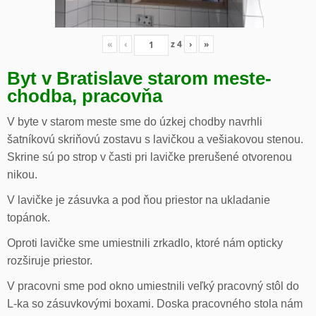
«
‹
z
4
›
»
Byt v Bratislave starom meste-
chodba, pracovňa
V byte v starom meste sme do úzkej chodby navrhli
šatníkovú skriňovú zostavu s lavičkou a vešiakovou stenou.
Skrine sú po strop v časti pri lavičke prerušené otvorenou
nikou.
V lavičke je zásuvka a pod ňou priestor na ukladanie
topánok.
Oproti lavičke sme umiestnili zrkadlo, ktoré nám opticky
rozširuje priestor.
V pracovni sme pod okno umiestnili veľký pracovný stôl do
L-ka so zásuvkovými boxami. Doska pracovného stola nám