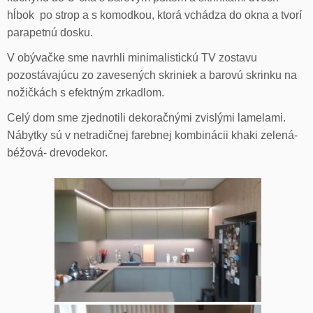
hĺbok po strop a s komodkou, ktorá vchádza do okna a tvorí
parapetnú dosku.
V obývačke sme navrhli minimalistickú TV zostavu
pozostávajúcu zo zavesených skriniek a barovú skrinku na
nožičkách s efektným zrkadlom.
Celý dom sme zjednotili dekoračnými zvislými lamelami.
Nábytky sú v netradičnej farebnej kombinácii khaki zelená-
béžová- drevodekor.