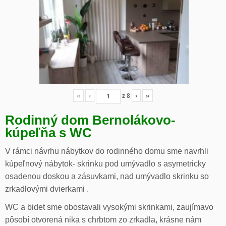
«
‹
z
8
›
»
Rodinný dom Bernolákovo-
kúpeľňa s WC
V rámci návrhu nábytkov do rodinného domu sme navrhli
kúpeľnový nábytok- skrinku pod umývadlo s asymetricky
osadenou doskou a zásuvkami, nad umývadlo skrinku so
zrkadlovými dvierkami .
WC a bidet sme obostavali vysokými skrinkami, zaujímavo
pôsobí otvorená nika s chrbtom zo zrkadla, krásne nám