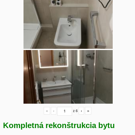
«
‹
z
6
›
»
Kompletná rekonštrukcia bytu