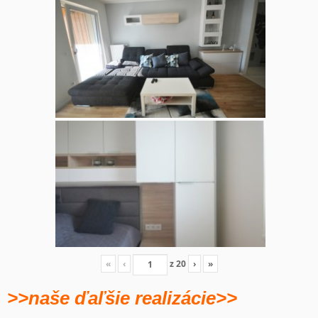
«
‹
z
20
›
»
>>naše ďaľšie realizácie>>