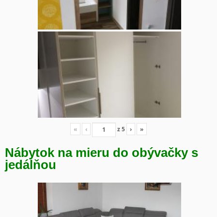
«
‹
z
5
›
»
Nábytok na mieru do obývačky s
jedálňou