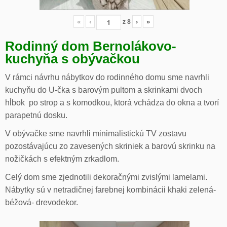
«
‹
z
8
›
»
Rodinný dom Bernolákovo-
kuchyňa s obývačkou
V rámci návrhu nábytkov do rodinného domu sme navrhli
kuchyňu do U-čka s barovým pultom a skrinkami dvoch
hĺbok po strop a s komodkou, ktorá vchádza do okna a tvorí
parapetnú dosku.
V obývačke sme navrhli minimalistickú TV zostavu
pozostávajúcu zo zavesených skriniek a barovú skrinku na
nožičkách s efektným zrkadlom.
Celý dom sme zjednotili dekoračnými zvislými lamelami.
Nábytky sú v netradičnej farebnej kombinácii khaki zelená-
béžová- drevodekor.