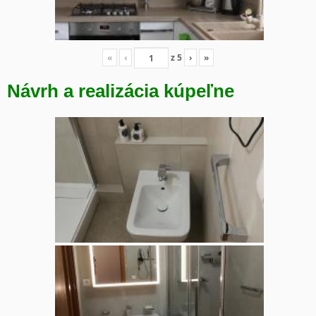
«
‹
z
5
›
»
Návrh a realizácia kúpeľne