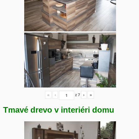
«
‹
z
7
›
»
Tmavé drevo v interiéri domu