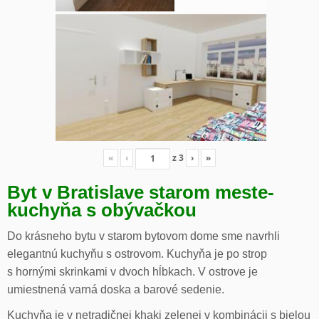
«
‹
z
3
›
»
Byt v Bratislave starom meste-
kuchyňa s obývačkou
Do krásneho bytu v starom bytovom dome sme navrhli
elegantnú kuchyňu s ostrovom. Kuchyňa je po strop
s hornými skrinkami v dvoch hĺbkach. V ostrove je
umiestnená varná doska a barové sedenie.
Kuchyňa je v netradičnej khaki zelenej v kombinácii s bielou