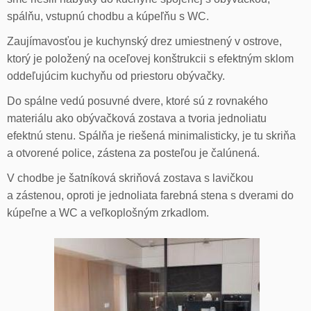
spálňu, vstupnú chodbu a kúpeľňu s WC.
Zaujímavosťou je kuchynský drez umiestnený v ostrove,
ktorý je položený na oceľovej konštrukcii s efektným sklom
oddeľujúcim kuchyňu od priestoru obývačky.
Do spálne vedú posuvné dvere, ktoré sú z rovnakého
materiálu ako obývačková zostava a tvoria jednoliatu
efektnú stenu. Spálňa je riešená minimalisticky, je tu skriňa
a otvorené police, zástena za posteľou je čalúnená.
V chodbe je šatníková skriňová zostava s lavičkou
a zástenou, oproti je jednoliata farebná stena s dverami do
kúpeľne a WC a veľkoplošným zrkadlom.