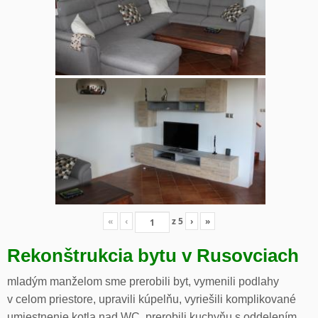
«
‹
z
5
›
»
Rekonštrukcia bytu v Rusovciach
mladým manželom sme prerobili byt, vymenili podlahy
v celom priestore, upravili kúpelňu, vyriešili komplikované
umiestnenie kotla nad WC, prerobili kuchyňu s oddelením