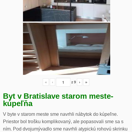
«
‹
z
9
›
»
Byt v Bratislave starom meste-
kúpeľňa
V byte v starom meste sme navrhli nábytok do kúpeľne.
Priestor bol trošku komplikovaný, ale popasovali sme sa s
ním. Pod dvojumývadlo sme navrhli atypickú rohovú skrinku