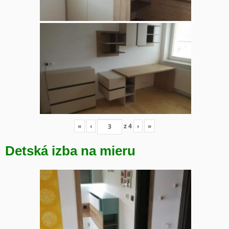
«
‹
z
4
›
»
Detská izba na mieru