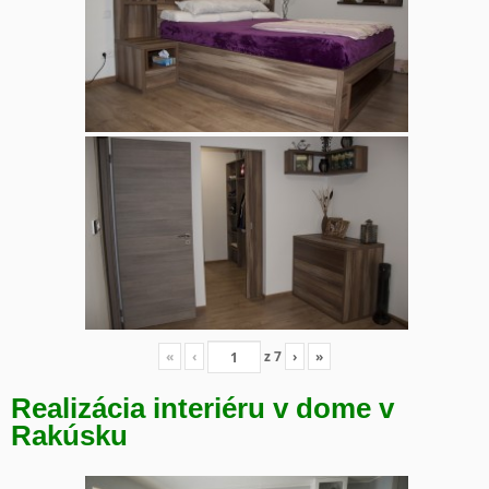
«
‹
z
7
›
»
Realizácia interiéru v dome v
Rakúsku