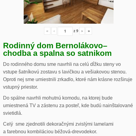
«
‹
z
9
›
»
Rodinný dom Bernolákovo
–
chodba a spalna so satnikom
Do rodinného domu sme navrhli na celú dĺžku steny vo
vstupe šatníkovú zostavu s lavičkou a vešiakovou stenou.
Oproti nej sme umiestnili zrkadlo, ktoré nám krásne rozširuje
vstupný priestor.
Do spálne navrhli mohutnú komodu, na ktorej bude
umiestnená TV a zástenu za posteľ, kde budú nainštalované
svietidlá.
Celý sme zjednotili dekoračnými zvislými lamelami
a farebnou kombiláciou béžová-drevodekor.