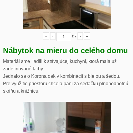
«
‹
z
7
›
»
Nábytok na mieru do celého domu
Materiál sme ladili k stávajúcej kuchyni, ktorá mala už
zadefinované farby.
Jednalo sa o Korona oak v kombinácii s bielou a šedou.
Pre využitie priestoru chcela pani za sedačku plnohodnotnú
skriňu a knižnicu.