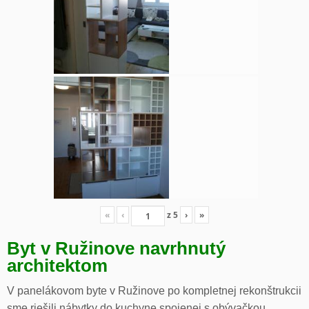
«
‹
z
5
›
»
Byt v Ružinove navrhnutý
architektom
V panelákovom byte v Ružinove po kompletnej rekonštrukcii
sme riešili nábytky do kuchyne spojenej s obývačkou,