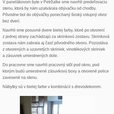
V panelákovom byte v Petržalke sme navrhli predeľovaciu
stenu, ktorá by nám uzatvárala obývačku od chodby.
Pôvodne bol do obývačky ponechaný široký vstupný otvor
bez dverí.
Navrhli sme posuvné dvere bielej farby, ktoré po otvorení
z jednej strany zachádzajú za skrinkovú zostavu. Skrinková
zostava nám zabrala aj časť pôvodného otvoru. Pozostáva
z otvorených a uzavretých skriniek, vinotékových skriniek
a zásuviek umiestnených dole.
Do pracovne sme navrhli pracovný stôl pod okno, pod
ktorým budú umiestnené zásuvkovú boxy a otvorené police
zavesené na stenu.
Nábytky sú v bielej farbe v kombinácii s drevodekorom.