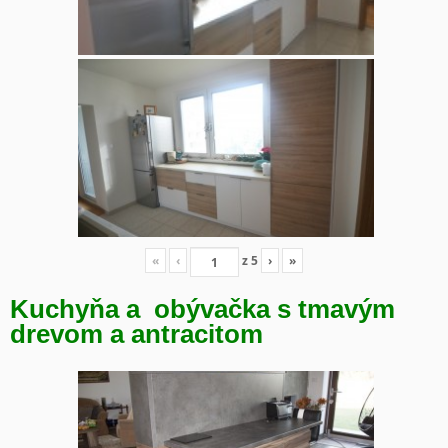
«
‹
z
5
›
»
Kuchyňa a obývačka s tmavým
drevom a antracitom