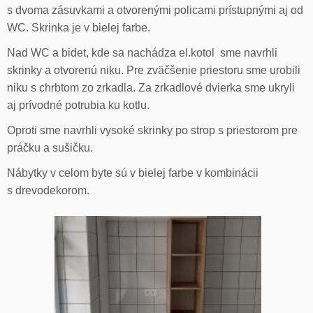
s dvoma zásuvkami a otvorenými policami prístupnými aj od
WC. Skrinka je v bielej farbe.
Nad WC a bidet, kde sa nachádza el.kotol sme navrhli
skrinky a otvorenú niku. Pre zväčšenie priestoru sme urobili
niku s chrbtom zo zrkadla. Za zrkadlové dvierka sme ukryli
aj prívodné potrubia ku kotlu.
Oproti sme navrhli vysoké skrinky po strop s priestorom pre
práčku a sušičku.
Nábytky v celom byte sú v bielej farbe v kombinácii
s drevodekorom.