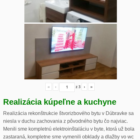
«
‹
z
3
›
»
Realizácia kúpeľne a kuchyne
Realizácia rekonštrukcie štvorizbového bytu v Dúbravke sa
niesla v duchu zachovania z pôvodného bytu čo najviac.
Menili sme kompletnú elektroinštaláciu v byte, ktorá už bola
zastaraná, kompletne sme vymenili obklady a dlažby vo wc