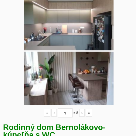
«
‹
z
8
›
»
Rodinný dom Bernolákovo-
kúpeľňa s WC