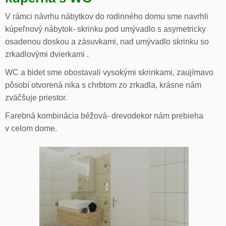
V rámci návrhu nábytkov do rodinného domu sme navrhli
kúpeľnový nábytok- skrinku pod umývadlo s asymetricky
osadenou doskou a zásuvkami, nad umývadlo skrinku so
zrkadlovými dvierkami .
WC a bidet sme obostavali vysokými skrinkami, zaujímavo
pôsobí otvorená nika s chrbtom zo zrkadla, krásne nám
zväčšuje priestor.
Farebná kombinácia béžová- drevodekor nám prebieha
v celom dome.