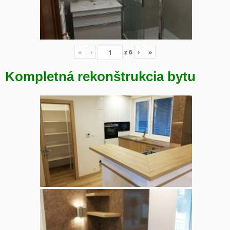
«
‹
z
6
›
»
Kompletná rekonštrukcia bytu