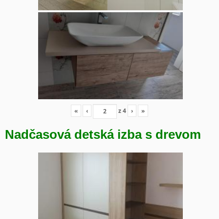
«
‹
z
4
›
»
Nadčasová detská izba s drevom