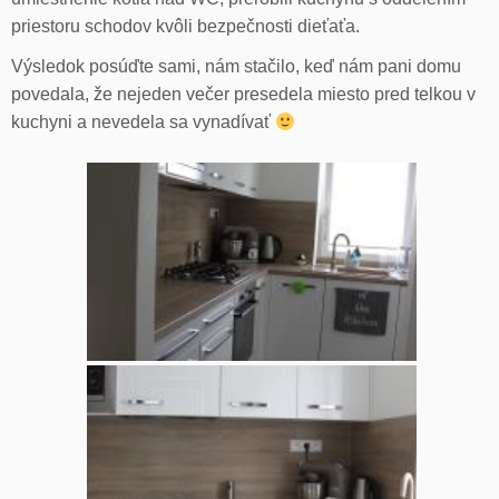
priestoru schodov kvôli bezpečnosti dieťaťa.
Výsledok posúďte sami, nám stačilo, keď nám pani domu
povedala, že nejeden večer presedela miesto pred telkou v
kuchyni a nevedela sa vynadívať