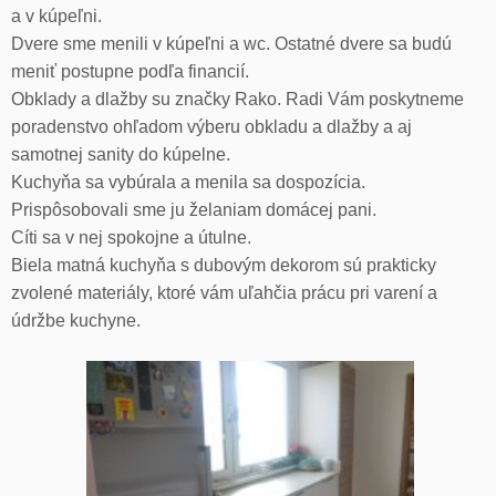
a v kúpeľni.
Dvere sme menili v kúpeľni a wc. Ostatné dvere sa budú
meniť postupne podľa financií.
Obklady a dlažby su značky Rako. Radi Vám poskytneme
poradenstvo ohľadom výberu obkladu a dlažby a aj
samotnej sanity do kúpelne.
Kuchyňa sa vybúrala a menila sa dospozícia.
Prispôsobovali sme ju želaniam domácej pani.
Cíti sa v nej spokojne a útulne.
Biela matná kuchyňa s dubovým dekorom sú prakticky
zvolené materiály, ktoré vám uľahčia prácu pri varení a
údržbe kuchyne.