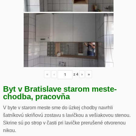
«
‹
z
4
›
»
Byt v Bratislave starom meste-
chodba, pracovňa
V byte v starom meste sme do úzkej chodby navrhli
šatníkovú skriňovú zostavu s lavičkou a vešiakovou stenou.
Skrine sú po strop v časti pri lavičke prerušené otvorenou
nikou.