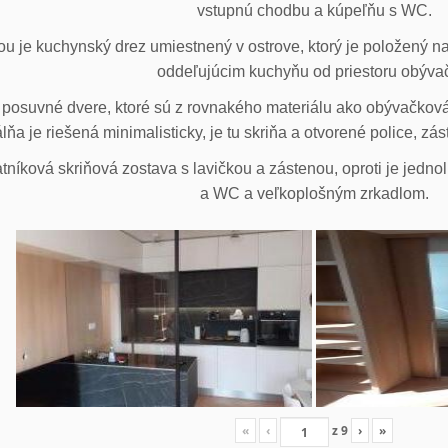
vstupnú chodbu a kúpeľňu s WC.
u je kuchynský drez umiestnený v ostrove, ktorý je položený na
oddeľujúcim kuchyňu od priestoru obýva
posuvné dvere, ktoré sú z rovnakého materiálu ako obývačková z
lňa je riešená minimalisticky, je tu skriňa a otvorené police, zá
tníková skriňová zostava s lavičkou a zástenou, oproti je jedno
a WC a veľkoplošným zrkadlom.
«
‹
z
9
›
»