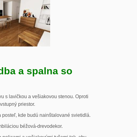
dba a spalna so
u s lavičkou a vešiakovou stenou. Oproti
vstupný priestor.
posteľ, kde budú nainštalované svietidlá.
mbiláciou béžová-drevodekor.