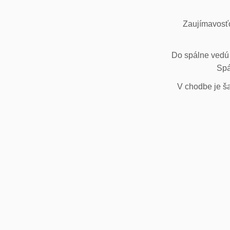
Zaujímavosťo
Do spálne vedú 
Spá
V chodbe je ša