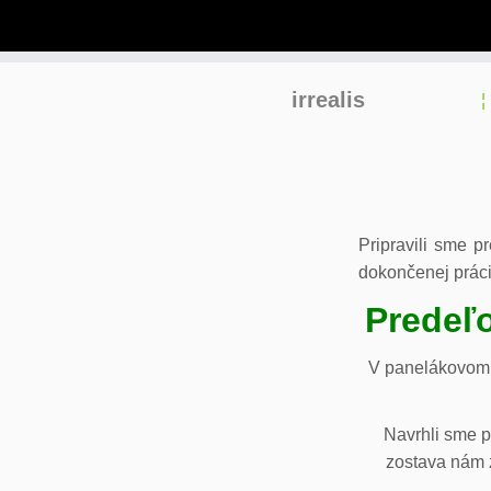
Skip
irrealis
to
content
Pripravili sme p
dokončenej práci
Predeľo
V panelákovom 
Navrhli sme p
zostava nám z