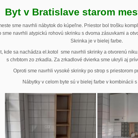
Byt v Bratislave starom me
meste sme navrhli nábytok do kúpeľne. Priestor bol trošku komp
 sme navrhli atypickú rohovú skrinku s dvoma zásuvkami a otv
Skrinka je v bielej farbe.
 kde sa nachádza el.kotol sme navrhli skrinky a otvorenú niku.
s chrbtom zo zrkadla. Za zrkadlové dvierka sme ukryli aj prív
Oproti sme navrhli vysoké skrinky po strop s priestorom p
Nábytky v celom byte sú v bielej farbe v kombinácii 