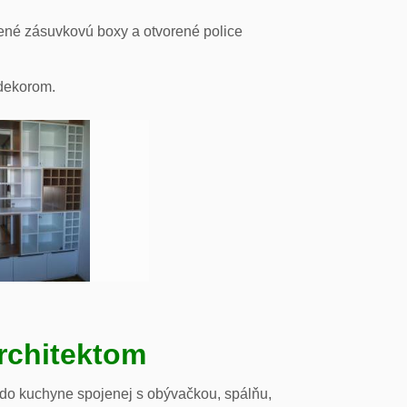
ené zásuvkovú boxy a otvorené police
odekorom.
rchitektom
 do kuchyne spojenej s obývačkou, spálňu,