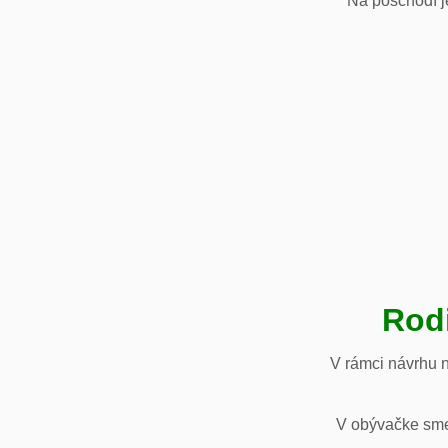
Na poschodí je
Rod
V rámci návrhu 
V obývačke sme 