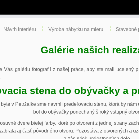
Návrh interiéru
Výroba nábytku na mieru
Stavebné 
Galérie našich realiz
re Vás galériu fotografií z našej práce, aby ste mali ucelený
.
vacia stena do obývačky a p
byte v Petržalke sme navrhli predeľovaciu stenu, ktorá by ná
bol do obývačky ponechaný široký vstupný otvor
osuvné dvere bielej farby, ktoré po otvorení z jednej strany za
abrala aj časť pôvodného otvoru. Pozostáva z otvorených a uza
a zásuviek umiestnených dole.