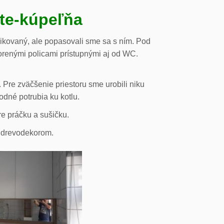
ste-kúpeľňa
likovaný, ale popasovali sme sa s ním. Pod
orenými policami prístupnými aj od WC.
 Pre zväčšenie priestoru sme urobili niku
odné potrubia ku kotlu.
re práčku a sušičku.
s drevodekorom.