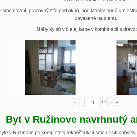
 sme navrhli pracovný stôl pod okno, pod ktorým budú umiestn
zavesené na stenu.
Nábytky sú v bielej farbe v kombinácii s drev
«
‹
z
5
›
»
Byt v Ružinove navrhnutý a
te v Ružinove po kompletnej rekonštrukcii sme riešili nábytky