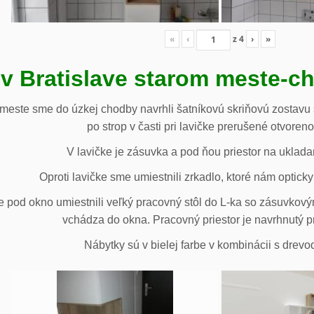
«
‹
z
4
›
»
 v Bratislave starom meste-c
 meste sme do úzkej chodby navrhli šatníkovú skriňovú zostavu 
po strop v časti pri lavičke prerušené otvoren
V lavičke je zásuvka a pod ňou priestor na uklada
Oproti lavičke sme umiestnili zrkadlo, ktoré nám opticky 
e pod okno umiestnili veľký pracovný stôl do L-ka so zásuvko
vchádza do okna. Pracovný priestor je navrhnutý p
Nábytky sú v bielej farbe v kombinácii s drev