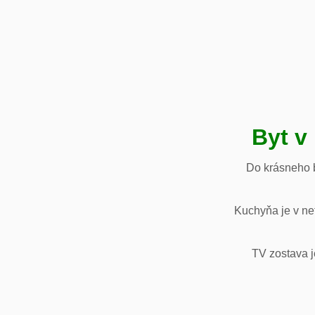
Byt v
Do krásneho b
Kuchyňa je v net
TV zostava j