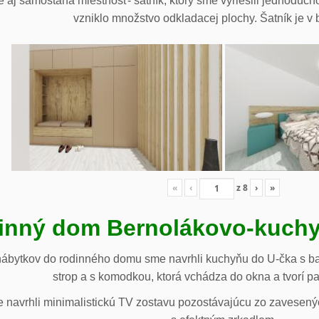
 aj samostaná miestnosť- šatník, ktorý sme vyriešili jednoduch
vzniklo množstvo odkladacej plochy. Šatník je v b
«
‹
z
8
›
»
inný dom Bernolákovo-kuchy
nábytkov do rodinného domu sme navrhli kuchyňu do U-čka s b
strop a s komodkou, ktorá vchádza do okna a tvorí p
navrhli minimalistickú TV zostavu pozostávajúcu zo zavesenýc