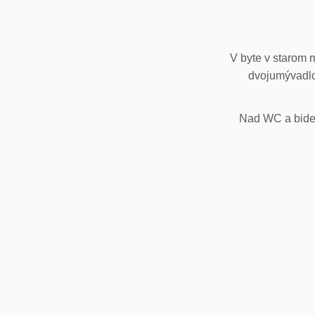
V byte v starom 
dvojumývadlo
Nad WC a bidet,