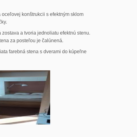
 oceľovej konštrukcii s efektným sklom
čky.
ostava a tvoria jednoliatu efektnú stenu.
stena za posteľou je čalúnená.
liata farebná stena s dverami do kúpeľne