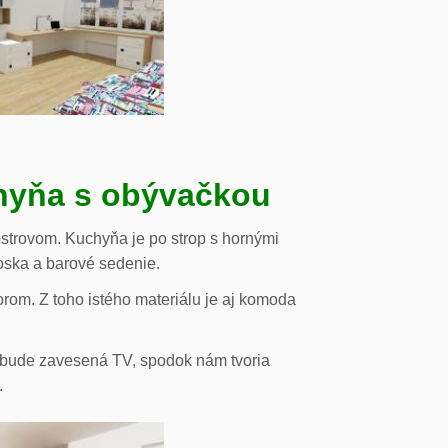
chyňa s obývačkou
strovom. Kuchyňa je po strop s hornými
oska a barové sedenie.
orom. Z toho istého materiálu je aj komoda
de bude zavesená TV, spodok nám tvoria
.