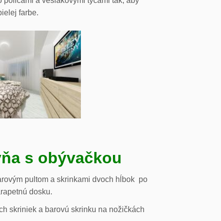
o policami a vešiakovými tyčami tak, aby
ielej farbe.
ňa s obývačkou
arovým pultom a skrinkami dvoch hĺbok po
arapetnú dosku.
h skriniek a barovú skrinku na nožičkách