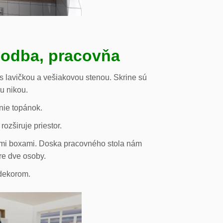
hodba, pracovňa
s lavičkou a vešiakovou stenou. Skrine sú
ou nikou.
nie topánok.
rozširuje priestor.
vými boxami. Doska pracovného stola nám
re dve osoby.
odekorom.