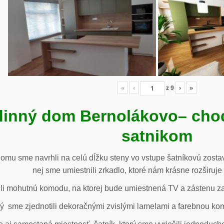
«
‹
z
9
›
»
inný dom Bernolákovo
– cho
satnikom
omu sme navrhli na celú dĺžku steny vo vstupe šatníkovú zostav
nej sme umiestnili zrkadlo, ktoré nám krásne rozširuje 
li mohutnú komodu, na ktorej bude umiestnená TV a zástenu za 
ý sme zjednotili dekoračnými zvislými lamelami a farebnou ko