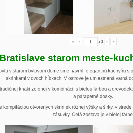
«
‹
z
3
›
»
 Bratislave starom meste-ku
ytu v starom bytovom dome sme navrhli elegantnú kuchyňu s o
skrinkami v dvoch hĺbkach. V ostrove je umiestnená varná d
radičnej khaki zelenej v kombinácii s bielou farbou a drevodek
a parapetné dosky.
e kompiláciou otvorených skriniek rôznej výšky a šírky, v stre
zásuvky. Celá zostava je v bielej farbe