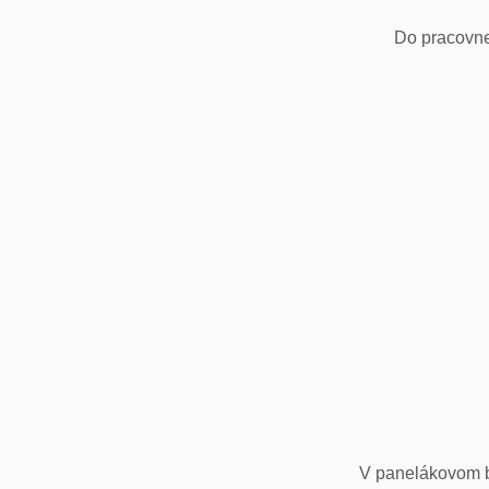
Do pracovne
V panelákovom by