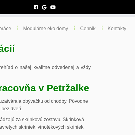
práce
Modulárne eko domy
Cenník
Kontakty
ácií
 prehľad o našej kvalitne odvedenej a vždy
racovňa v Petržalke
m uzatvárala obývačku od chodby. Pôvodne
 bez dverí.
chádzajú za skrinkovú zostavu. Skrinková
vretých skriniek, vinotékových skriniek