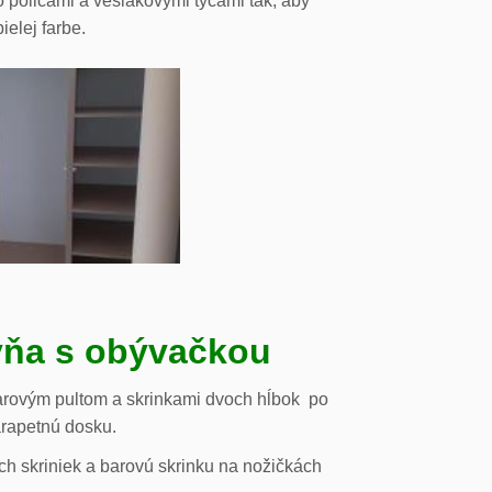
o policami a vešiakovými tyčami tak, aby
ielej farbe.
ňa s obývačkou
arovým pultom a skrinkami dvoch hĺbok po
arapetnú dosku.
h skriniek a barovú skrinku na nožičkách