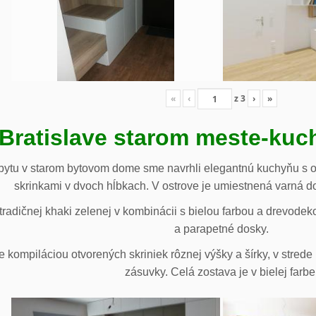
«
‹
z
3
›
»
 Bratislave starom meste-ku
ytu v starom bytovom dome sme navrhli elegantnú kuchyňu s o
skrinkami v dvoch hĺbkach. V ostrove je umiestnená varná d
radičnej khaki zelenej v kombinácii s bielou farbou a drevodek
a parapetné dosky.
e kompiláciou otvorených skriniek rôznej výšky a šírky, v stre
zásuvky. Celá zostava je v bielej farbe