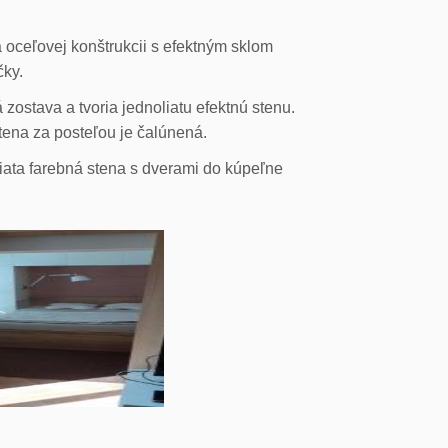
 oceľovej konštrukcii s efektným sklom
čky.
ostava a tvoria jednoliatu efektnú stenu.
stena za posteľou je čalúnená.
liata farebná stena s dverami do kúpeľne