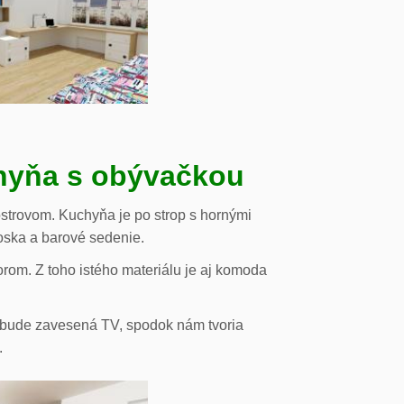
chyňa s obývačkou
strovom. Kuchyňa je po strop s hornými
oska a barové sedenie.
orom. Z toho istého materiálu je aj komoda
de bude zavesená TV, spodok nám tvoria
.