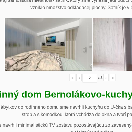
 aj samostaná miestnosť- šatník, ktorý sme vyriešili jednoduch
vzniklo množstvo odkladacej plochy. Šatník je v b
«
‹
z
8
›
»
inný dom Bernolákovo-kuchy
nábytkov do rodinného domu sme navrhli kuchyňu do U-čka s b
strop a s komodkou, ktorá vchádza do okna a tvorí p
navrhli minimalistickú TV zostavu pozostávajúcu zo zavesenýc