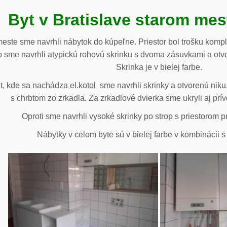
Byt v Bratislave starom me
meste sme navrhli nábytok do kúpeľne. Priestor bol trošku komp
 sme navrhli atypickú rohovú skrinku s dvoma zásuvkami a otv
Skrinka je v bielej farbe.
 kde sa nachádza el.kotol sme navrhli skrinky a otvorenú niku.
s chrbtom zo zrkadla. Za zrkadlové dvierka sme ukryli aj prív
Oproti sme navrhli vysoké skrinky po strop s priestorom p
Nábytky v celom byte sú v bielej farbe v kombinácii 