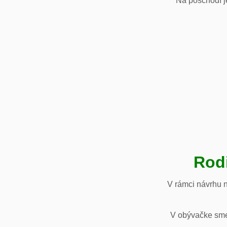
Na poschodí je
Rod
V rámci návrhu 
V obývačke sme 