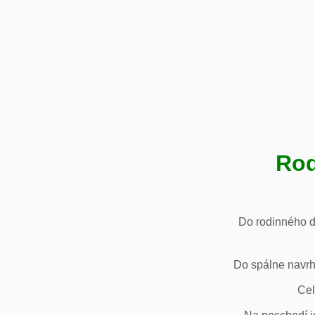
Rod
Do rodinného d
Do spálne navrh
Cel