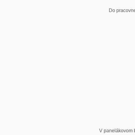
Do pracovne
V panelákovom by