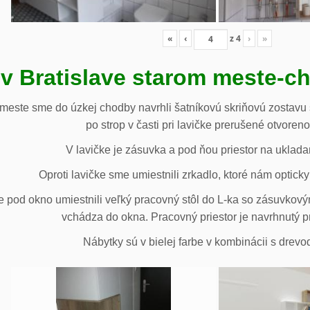
«
‹
z
4
›
»
 v Bratislave starom meste-c
 meste sme do úzkej chodby navrhli šatníkovú skriňovú zostavu 
po strop v časti pri lavičke prerušené otvoren
V lavičke je zásuvka a pod ňou priestor na uklada
Oproti lavičke sme umiestnili zrkadlo, ktoré nám opticky 
e pod okno umiestnili veľký pracovný stôl do L-ka so zásuvko
vchádza do okna. Pracovný priestor je navrhnutý p
Nábytky sú v bielej farbe v kombinácii s drev