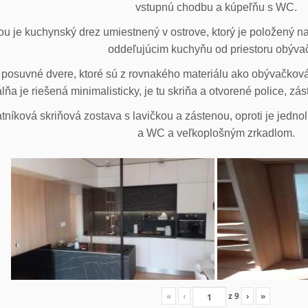
vstupnú chodbu a kúpeľňu s WC.
u je kuchynský drez umiestnený v ostrove, ktorý je položený na
oddeľujúcim kuchyňu od priestoru obýva
posuvné dvere, ktoré sú z rovnakého materiálu ako obývačková z
lňa je riešená minimalisticky, je tu skriňa a otvorené police, zá
tníková skriňová zostava s lavičkou a zástenou, oproti je jedno
a WC a veľkoplošným zrkadlom.
«
‹
z
9
›
»