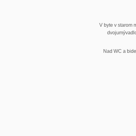
V byte v starom 
dvojumývadlo
Nad WC a bidet,