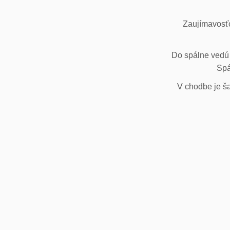
Zaujímavosťo
Do spálne vedú 
Spá
V chodbe je ša