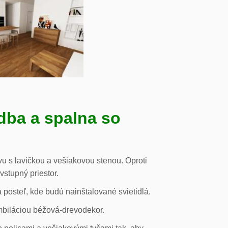
dba a spalna so
u s lavičkou a vešiakovou stenou. Oproti
vstupný priestor.
posteľ, kde budú nainštalované svietidlá.
mbiláciou béžová-drevodekor.