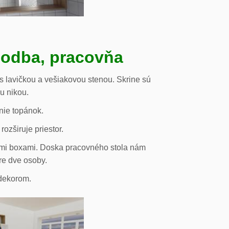
hodba, pracovňa
s lavičkou a vešiakovou stenou. Skrine sú
ou nikou.
nie topánok.
rozširuje priestor.
vými boxami. Doska pracovného stola nám
re dve osoby.
odekorom.