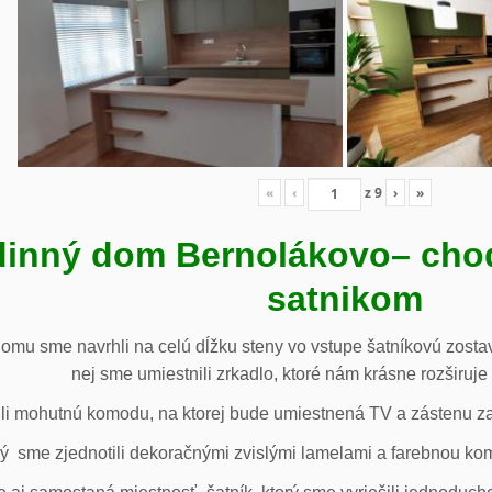
«
‹
z
9
›
»
inný dom Bernolákovo
– cho
satnikom
omu sme navrhli na celú dĺžku steny vo vstupe šatníkovú zostav
nej sme umiestnili zrkadlo, ktoré nám krásne rozširuje 
li mohutnú komodu, na ktorej bude umiestnená TV a zástenu za 
ý sme zjednotili dekoračnými zvislými lamelami a farebnou ko