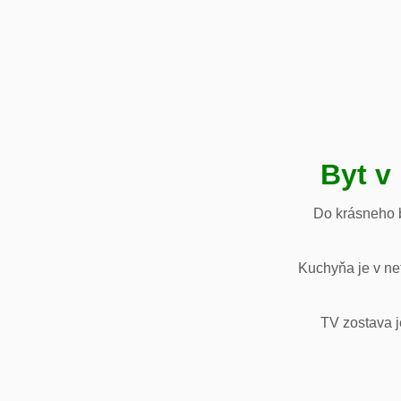
Byt v
Do krásneho b
Kuchyňa je v net
TV zostava j