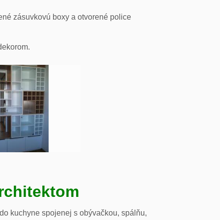
ené zásuvkovú boxy a otvorené police
odekorom.
rchitektom
 do kuchyne spojenej s obývačkou, spálňu,