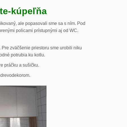
ste-kúpeľňa
likovaný, ale popasovali sme sa s ním. Pod
orenými policami prístupnými aj od WC.
 Pre zväčšenie priestoru sme urobili niku
odné potrubia ku kotlu.
re práčku a sušičku.
s drevodekorom.