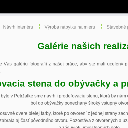
Návrh interiéru
Výroba nábytku na mieru
Stavebné 
Galérie našich realiz
re Vás galériu fotografií z našej práce, aby ste mali ucelený
.
vacia stena do obývačky a p
byte v Petržalke sme navrhli predeľovaciu stenu, ktorá by ná
bol do obývačky ponechaný široký vstupný otvor
osuvné dvere bielej farby, ktoré po otvorení z jednej strany za
abrala aj časť pôvodného otvoru. Pozostáva z otvorených a uza
a zásuviek umiestnených dole.