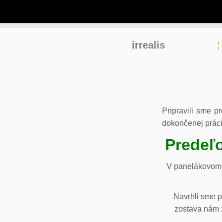
Skip
irrealis
to
content
Pripravili sme p
dokončenej práci
Predeľo
V panelákovom 
Navrhli sme p
zostava nám z