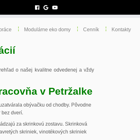
práce
Modulárne eko domy
Cenník
Kontakty
ácií
 prehľad o našej kvalitne odvedenej a vždy
racovňa v Petržalke
m uzatvárala obývačku od chodby. Pôvodne
 bez dverí.
chádzajú za skrinkovú zostavu. Skrinková
vretých skriniek, vinotékových skriniek