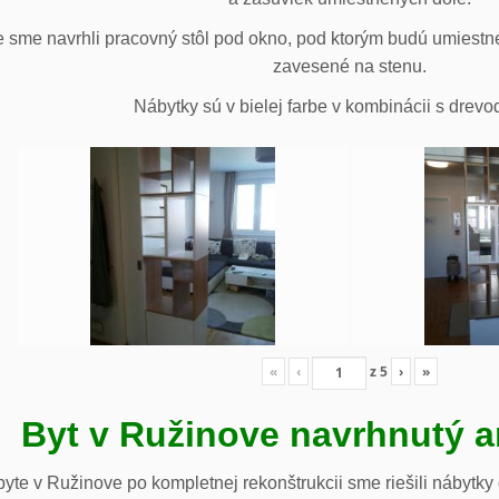
 sme navrhli pracovný stôl pod okno, pod ktorým budú umiestn
zavesené na stenu.
Nábytky sú v bielej farbe v kombinácii s drev
«
‹
z
5
›
»
Byt v Ružinove navrhnutý a
te v Ružinove po kompletnej rekonštrukcii sme riešili nábytky