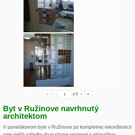
«
‹
z
5
›
»
Byt v Ružinove navrhnutý
architektom
V panelákovom byte v Ružinove po kompletnej rekonštrukcii
sme riešili nábytky do kuchyne spojenej s obývačkou,