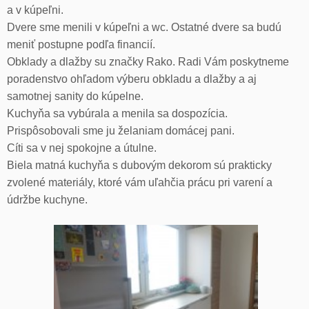
a v kúpeľni.
Dvere sme menili v kúpeľni a wc. Ostatné dvere sa budú
meniť postupne podľa financií.
Obklady a dlažby su značky Rako. Radi Vám poskytneme
poradenstvo ohľadom výberu obkladu a dlažby a aj
samotnej sanity do kúpelne.
Kuchyňa sa vybúrala a menila sa dospozícia.
Prispôsobovali sme ju želaniam domácej pani.
Cíti sa v nej spokojne a útulne.
Biela matná kuchyňa s dubovým dekorom sú prakticky
zvolené materiály, ktoré vám uľahčia prácu pri varení a
údržbe kuchyne.