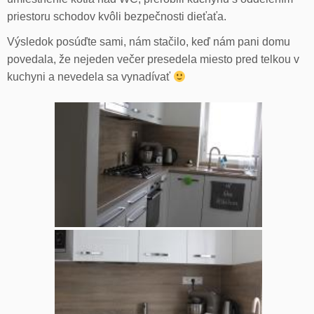
priestoru schodov kvôli bezpečnosti dieťaťa.
Výsledok posúďte sami, nám stačilo, keď nám pani domu
povedala, že nejeden večer presedela miesto pred telkou v
kuchyni a nevedela sa vynadívať