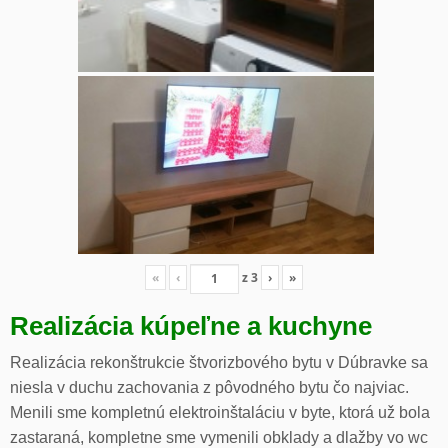
«
‹
z
3
›
»
Realizácia kúpeľne a kuchyne
Realizácia rekonštrukcie štvorizbového bytu v Dúbravke sa
niesla v duchu zachovania z pôvodného bytu čo najviac.
Menili sme kompletnú elektroinštaláciu v byte, ktorá už bola
zastaraná, kompletne sme vymenili obklady a dlažby vo wc