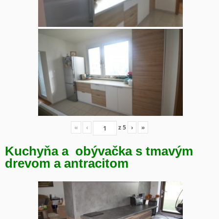
«
‹
z
5
›
»
Kuchyňa a obývačka s tmavým
drevom a antracitom