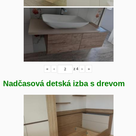
«
‹
z
4
›
»
Nadčasová detská izba s drevom