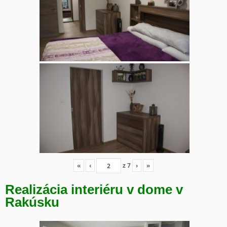
«
‹
z
7
›
»
Realizácia interiéru v dome v
Rakúsku