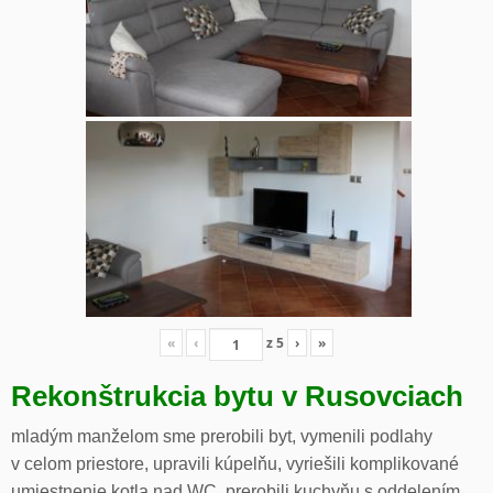
«
‹
z
5
›
»
Rekonštrukcia bytu v Rusovciach
mladým manželom sme prerobili byt, vymenili podlahy
v celom priestore, upravili kúpelňu, vyriešili komplikované
umiestnenie kotla nad WC, prerobili kuchyňu s oddelením