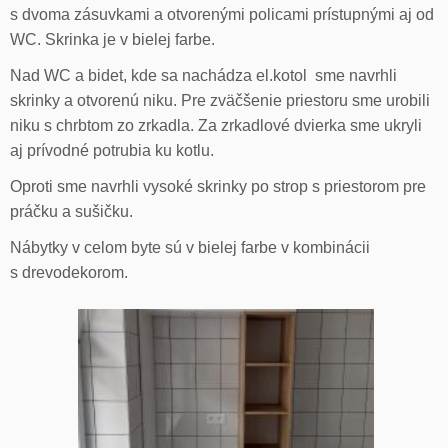
s dvoma zásuvkami a otvorenými policami prístupnými aj od
WC. Skrinka je v bielej farbe.
Nad WC a bidet, kde sa nachádza el.kotol sme navrhli
skrinky a otvorenú niku. Pre zväčšenie priestoru sme urobili
niku s chrbtom zo zrkadla. Za zrkadlové dvierka sme ukryli
aj prívodné potrubia ku kotlu.
Oproti sme navrhli vysoké skrinky po strop s priestorom pre
práčku a sušičku.
Nábytky v celom byte sú v bielej farbe v kombinácii
s drevodekorom.