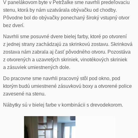
V panelákovom byte v Petržalke sme navrhli predeľovaciu
stenu, ktorá by nám uzatvárala obývačku od chodby.
Pôvodne bol do obývačky ponechaný široký vstupný otvor
bez dverí.
Navrhli sme posuvné dvere bielej farby, ktoré po otvorení
z jednej strany zachádzajú za skrinkovú zostavu. Skrinková
zostava nám zabrala aj časť pôvodného otvoru. Pozostáva
z otvorených a uzavretých skriniek, vinotékových skriniek
a zásuviek umiestnených dole.
Do pracovne sme navrhli pracovný stôl pod okno, pod
ktorým budú umiestnené zásuvkovú boxy a otvorené police
zavesené na stenu.
Nábytky sú v bielej farbe v kombinácii s drevodekorom.