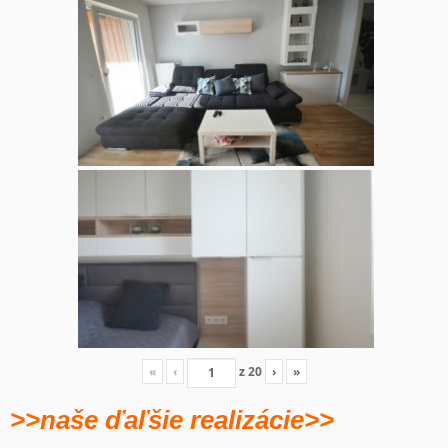
«
‹
z
20
›
»
>>naše ďaľšie realizácie>>