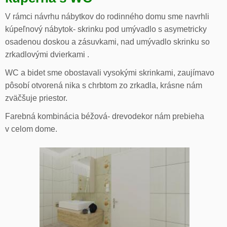
V rámci návrhu nábytkov do rodinného domu sme navrhli
kúpeľnový nábytok- skrinku pod umývadlo s asymetricky
osadenou doskou a zásuvkami, nad umývadlo skrinku so
zrkadlovými dvierkami .
WC a bidet sme obostavali vysokými skrinkami, zaujímavo
pôsobí otvorená nika s chrbtom zo zrkadla, krásne nám
zväčšuje priestor.
Farebná kombinácia béžová- drevodekor nám prebieha
v celom dome.