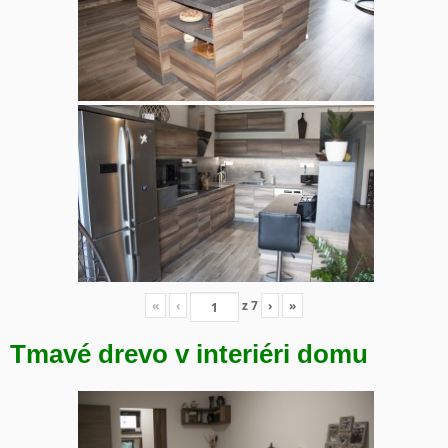
«
‹
z
7
›
»
Tmavé drevo v interiéri domu