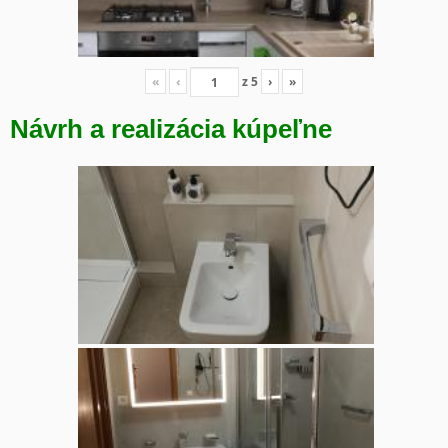
«
‹
z
5
›
»
Návrh a realizácia kúpeľne