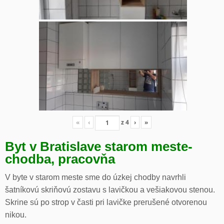
«
‹
z
4
›
»
Byt v Bratislave starom meste-
chodba, pracovňa
V byte v starom meste sme do úzkej chodby navrhli
šatníkovú skriňovú zostavu s lavičkou a vešiakovou stenou.
Skrine sú po strop v časti pri lavičke prerušené otvorenou
nikou.