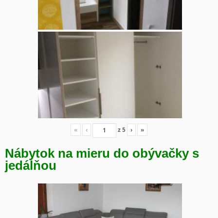
«
‹
z
5
›
»
Nábytok na mieru do obývačky s
jedálňou