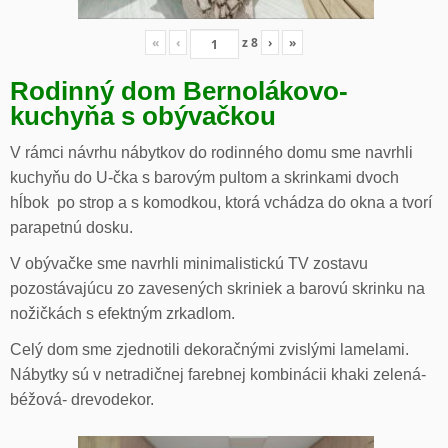
«
‹
z
8
›
»
Rodinný dom Bernolákovo-
kuchyňa s obývačkou
V rámci návrhu nábytkov do rodinného domu sme navrhli
kuchyňu do U-čka s barovým pultom a skrinkami dvoch
hĺbok po strop a s komodkou, ktorá vchádza do okna a tvorí
parapetnú dosku.
V obývačke sme navrhli minimalistickú TV zostavu
pozostávajúcu zo zavesených skriniek a barovú skrinku na
nožičkách s efektným zrkadlom.
Celý dom sme zjednotili dekoračnými zvislými lamelami.
Nábytky sú v netradičnej farebnej kombinácii khaki zelená-
béžová- drevodekor.