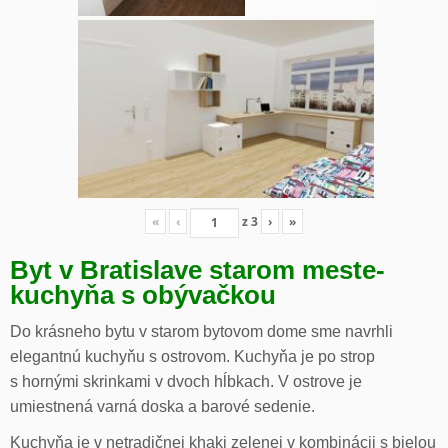
«
‹
z
3
›
»
Byt v Bratislave starom meste-
kuchyňa s obývačkou
Do krásneho bytu v starom bytovom dome sme navrhli
elegantnú kuchyňu s ostrovom. Kuchyňa je po strop
s hornými skrinkami v dvoch hĺbkach. V ostrove je
umiestnená varná doska a barové sedenie.
Kuchyňa je v netradičnej khaki zelenej v kombinácii s bielou