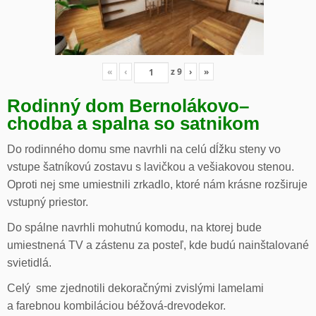
«
‹
z
9
›
»
Rodinný dom Bernolákovo
–
chodba a spalna so satnikom
Do rodinného domu sme navrhli na celú dĺžku steny vo
vstupe šatníkovú zostavu s lavičkou a vešiakovou stenou.
Oproti nej sme umiestnili zrkadlo, ktoré nám krásne rozširuje
vstupný priestor.
Do spálne navrhli mohutnú komodu, na ktorej bude
umiestnená TV a zástenu za posteľ, kde budú nainštalované
svietidlá.
Celý sme zjednotili dekoračnými zvislými lamelami
a farebnou kombiláciou béžová-drevodekor.