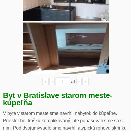
«
‹
z
9
›
»
Byt v Bratislave starom meste-
kúpeľňa
V byte v starom meste sme navrhli nábytok do kúpeľne.
Priestor bol trošku komplikovaný, ale popasovali sme sa s
ním. Pod dvojumývadlo sme navrhli atypickú rohovú skrinku