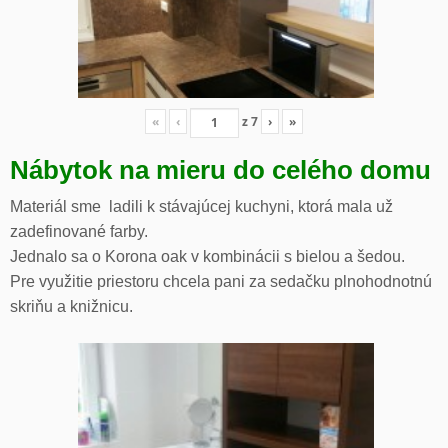
«
‹
z
7
›
»
Nábytok na mieru do celého domu
Materiál sme ladili k stávajúcej kuchyni, ktorá mala už
zadefinované farby.
Jednalo sa o Korona oak v kombinácii s bielou a šedou.
Pre využitie priestoru chcela pani za sedačku plnohodnotnú
skriňu a knižnicu.