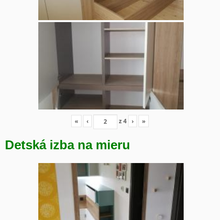
«
‹
z
4
›
»
Detská izba na mieru