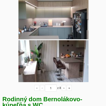
«
‹
z
8
›
»
Rodinný dom Bernolákovo-
kúpeľňa s WC