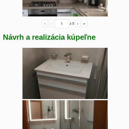
«
‹
z
5
›
»
Návrh a realizácia kúpeľne