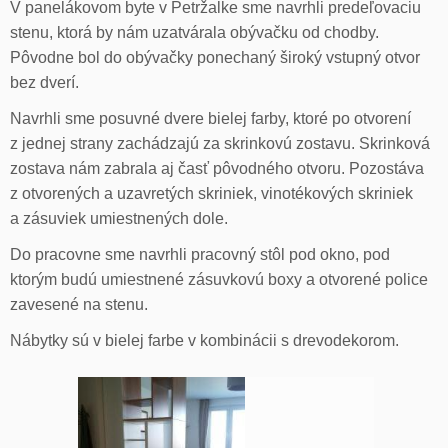
V panelákovom byte v Petržalke sme navrhli predeľovaciu
stenu, ktorá by nám uzatvárala obývačku od chodby.
Pôvodne bol do obývačky ponechaný široký vstupný otvor
bez dverí.
Navrhli sme posuvné dvere bielej farby, ktoré po otvorení
z jednej strany zachádzajú za skrinkovú zostavu. Skrinková
zostava nám zabrala aj časť pôvodného otvoru. Pozostáva
z otvorených a uzavretých skriniek, vinotékových skriniek
a zásuviek umiestnených dole.
Do pracovne sme navrhli pracovný stôl pod okno, pod
ktorým budú umiestnené zásuvkovú boxy a otvorené police
zavesené na stenu.
Nábytky sú v bielej farbe v kombinácii s drevodekorom.