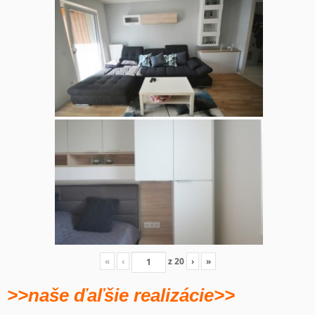
«
‹
z
20
›
»
>>naše ďaľšie realizácie>>