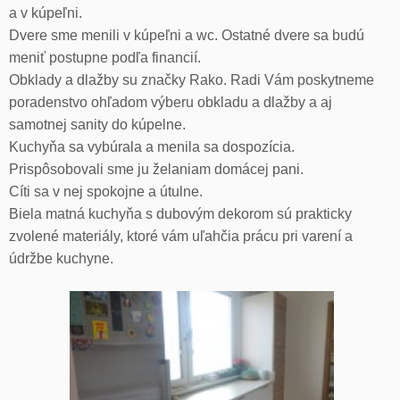
a v kúpeľni.
Dvere sme menili v kúpeľni a wc. Ostatné dvere sa budú
meniť postupne podľa financií.
Obklady a dlažby su značky Rako. Radi Vám poskytneme
poradenstvo ohľadom výberu obkladu a dlažby a aj
samotnej sanity do kúpelne.
Kuchyňa sa vybúrala a menila sa dospozícia.
Prispôsobovali sme ju želaniam domácej pani.
Cíti sa v nej spokojne a útulne.
Biela matná kuchyňa s dubovým dekorom sú prakticky
zvolené materiály, ktoré vám uľahčia prácu pri varení a
údržbe kuchyne.