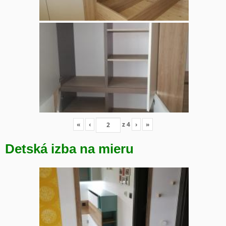
«
‹
z
4
›
»
Detská izba na mieru