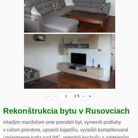
«
‹
z
5
›
»
Rekonštrukcia bytu v Rusovciach
mladým manželom sme prerobili byt, vymenili podlahy
v celom priestore, upravili kúpelňu, vyriešili komplikované
umiestnenie kotla nad WC, prerobili kuchyňu s oddelením