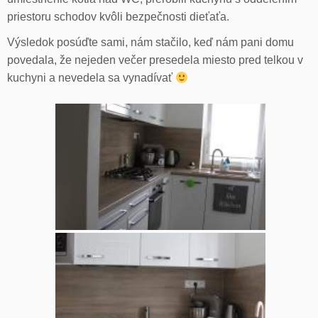
priestoru schodov kvôli bezpečnosti dieťaťa.
Výsledok posúďte sami, nám stačilo, keď nám pani domu
povedala, že nejeden večer presedela miesto pred telkou v
kuchyni a nevedela sa vynadívať