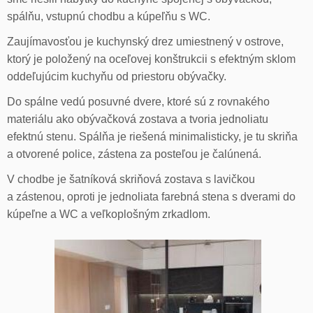
spálňu, vstupnú chodbu a kúpeľňu s WC.
Zaujímavosťou je kuchynský drez umiestnený v ostrove,
ktorý je položený na oceľovej konštrukcii s efektným sklom
oddeľujúcim kuchyňu od priestoru obývačky.
Do spálne vedú posuvné dvere, ktoré sú z rovnakého
materiálu ako obývačková zostava a tvoria jednoliatu
efektnú stenu. Spálňa je riešená minimalisticky, je tu skriňa
a otvorené police, zástena za posteľou je čalúnená.
V chodbe je šatníková skriňová zostava s lavičkou
a zástenou, oproti je jednoliata farebná stena s dverami do
kúpeľne a WC a veľkoplošným zrkadlom.