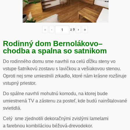
«
‹
z
9
›
»
Rodinný dom Bernolákovo
–
chodba a spalna so satnikom
Do rodinného domu sme navrhli na celú dĺžku steny vo
vstupe šatníkovú zostavu s lavičkou a vešiakovou stenou.
Oproti nej sme umiestnili zrkadlo, ktoré nám krásne rozširuje
vstupný priestor.
Do spálne navrhli mohutnú komodu, na ktorej bude
umiestnená TV a zástenu za posteľ, kde budú nainštalované
svietidlá.
Celý sme zjednotili dekoračnými zvislými lamelami
a farebnou kombiláciou béžová-drevodekor.