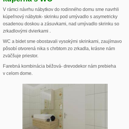
V rámci návrhu nábytkov do rodinného domu sme navrhli
kúpeľnový nábytok- skrinku pod umývadlo s asymetricky
osadenou doskou a zásuvkami, nad umývadlo skrinku so
zrkadlovými dvierkami .
WC a bidet sme obostavali vysokými skrinkami, zaujímavo
pôsobí otvorená nika s chrbtom zo zrkadla, krásne nám
zväčšuje priestor.
Farebná kombinácia béžová- drevodekor nám prebieha
v celom dome.