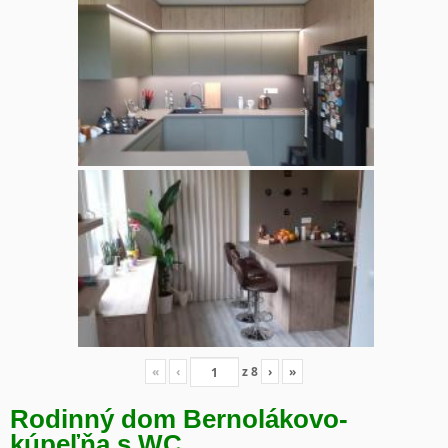
«
‹
z
8
›
»
Rodinný dom Bernolákovo-
kúpeľňa s WC