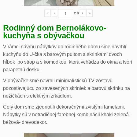
«
‹
z
8
›
»
Rodinný dom Bernolákovo-
kuchyňa s obývačkou
V rámci návrhu nábytkov do rodinného domu sme navrhli
kuchyňu do U-čka s barovým pultom a skrinkami dvoch
hĺbok po strop a s komodkou, ktorá vchádza do okna a tvorí
parapetnú dosku.
V obývačke sme navrhli minimalistickú TV zostavu
pozostávajúcu zo zavesených skriniek a barovú skrinku na
nožičkách s efektným zrkadlom.
Celý dom sme zjednotili dekoračnými zvislými lamelami.
Nábytky sú v netradičnej farebnej kombinácii khaki zelená-
béžová- drevodekor.