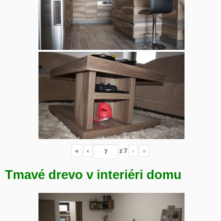
«
‹
z
7
›
»
Tmavé drevo v interiéri domu