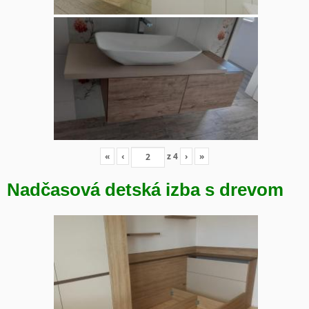
«
‹
z
4
›
»
Nadčasová detská izba s drevom