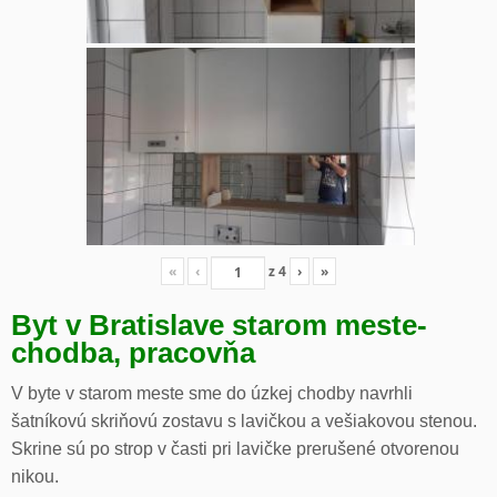
«
‹
z
4
›
»
Byt v Bratislave starom meste-
chodba, pracovňa
V byte v starom meste sme do úzkej chodby navrhli
šatníkovú skriňovú zostavu s lavičkou a vešiakovou stenou.
Skrine sú po strop v časti pri lavičke prerušené otvorenou
nikou.