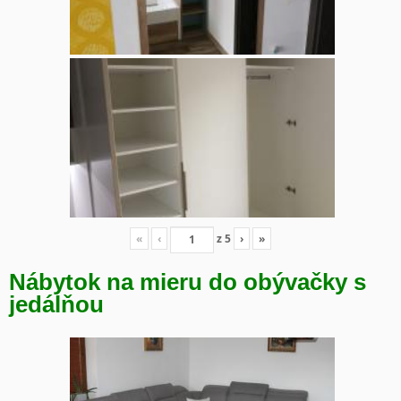
«
‹
z
5
›
»
Nábytok na mieru do obývačky s
jedálňou