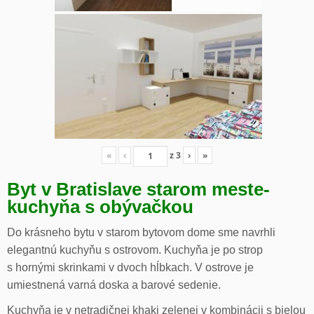
«
‹
z
3
›
»
Byt v Bratislave starom meste-
kuchyňa s obývačkou
Do krásneho bytu v starom bytovom dome sme navrhli
elegantnú kuchyňu s ostrovom. Kuchyňa je po strop
s hornými skrinkami v dvoch hĺbkach. V ostrove je
umiestnená varná doska a barové sedenie.
Kuchyňa je v netradičnej khaki zelenej v kombinácii s bielou