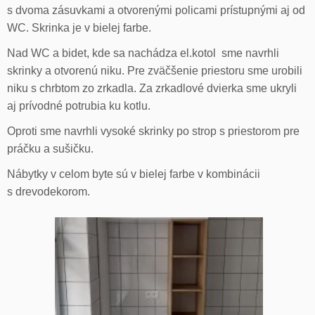
s dvoma zásuvkami a otvorenými policami prístupnými aj od
WC. Skrinka je v bielej farbe.
Nad WC a bidet, kde sa nachádza el.kotol sme navrhli
skrinky a otvorenú niku. Pre zväčšenie priestoru sme urobili
niku s chrbtom zo zrkadla. Za zrkadlové dvierka sme ukryli
aj prívodné potrubia ku kotlu.
Oproti sme navrhli vysoké skrinky po strop s priestorom pre
práčku a sušičku.
Nábytky v celom byte sú v bielej farbe v kombinácii
s drevodekorom.