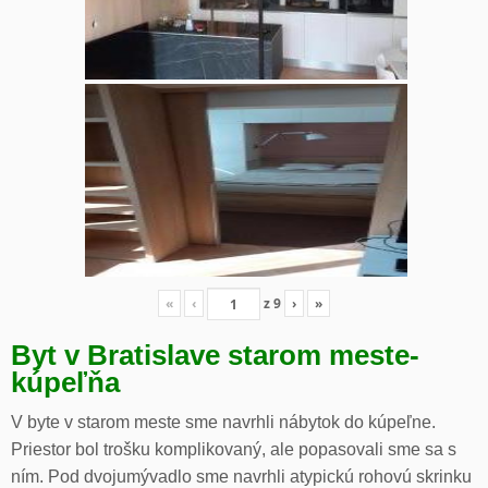
«
‹
z
9
›
»
Byt v Bratislave starom meste-
kúpeľňa
V byte v starom meste sme navrhli nábytok do kúpeľne.
Priestor bol trošku komplikovaný, ale popasovali sme sa s
ním. Pod dvojumývadlo sme navrhli atypickú rohovú skrinku