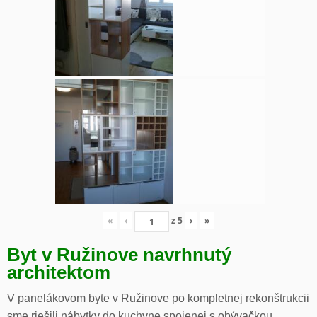
«
‹
z
5
›
»
Byt v Ružinove navrhnutý
architektom
V panelákovom byte v Ružinove po kompletnej rekonštrukcii
sme riešili nábytky do kuchyne spojenej s obývačkou,