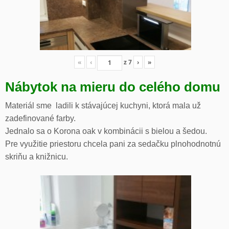
«
‹
z
7
›
»
Nábytok na mieru do celého domu
Materiál sme ladili k stávajúcej kuchyni, ktorá mala už
zadefinované farby.
Jednalo sa o Korona oak v kombinácii s bielou a šedou.
Pre využitie priestoru chcela pani za sedačku plnohodnotnú
skriňu a knižnicu.