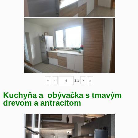
«
‹
z
5
›
»
Kuchyňa a obývačka s tmavým
drevom a antracitom