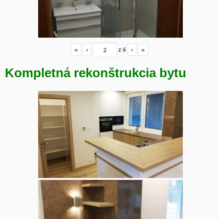
«
‹
z
6
›
»
Kompletná rekonštrukcia bytu