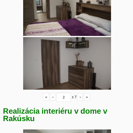
«
‹
z
7
›
»
Realizácia interiéru v dome v
Rakúsku