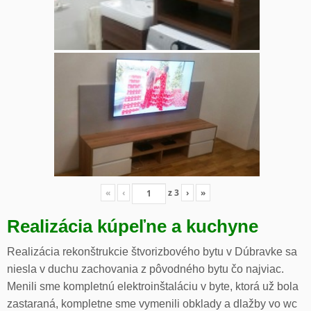
«
‹
z
3
›
»
Realizácia kúpeľne a kuchyne
Realizácia rekonštrukcie štvorizbového bytu v Dúbravke sa
niesla v duchu zachovania z pôvodného bytu čo najviac.
Menili sme kompletnú elektroinštaláciu v byte, ktorá už bola
zastaraná, kompletne sme vymenili obklady a dlažby vo wc