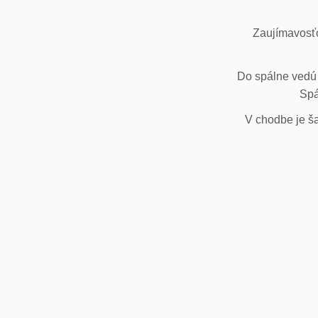
Zaujímavosťo
Do spálne vedú 
Spá
V chodbe je ša