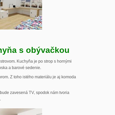
chyňa s obývačkou
strovom. Kuchyňa je po strop s hornými
oska a barové sedenie.
orom. Z toho istého materiálu je aj komoda
de bude zavesená TV, spodok nám tvoria
.