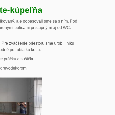
ste-kúpeľňa
likovaný, ale popasovali sme sa s ním. Pod
orenými policami prístupnými aj od WC.
 Pre zväčšenie priestoru sme urobili niku
odné potrubia ku kotlu.
re práčku a sušičku.
s drevodekorom.