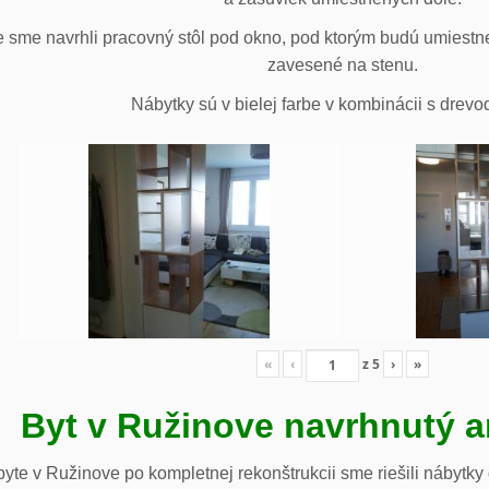
 sme navrhli pracovný stôl pod okno, pod ktorým budú umiestn
zavesené na stenu.
Nábytky sú v bielej farbe v kombinácii s drev
«
‹
z
5
›
»
Byt v Ružinove navrhnutý a
te v Ružinove po kompletnej rekonštrukcii sme riešili nábytky