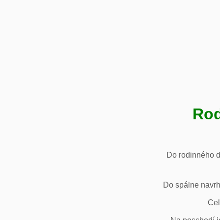
Rod
Do rodinného d
Do spálne navrh
Cel