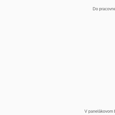
Do pracovne
V panelákovom by