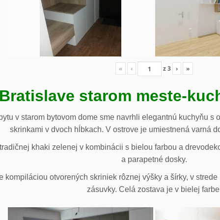
«
‹
z
3
›
»
 Bratislave starom meste-ku
ytu v starom bytovom dome sme navrhli elegantnú kuchyňu s o
skrinkami v dvoch hĺbkach. V ostrove je umiestnená varná d
radičnej khaki zelenej v kombinácii s bielou farbou a drevodek
a parapetné dosky.
e kompiláciou otvorených skriniek rôznej výšky a šírky, v stre
zásuvky. Celá zostava je v bielej farbe