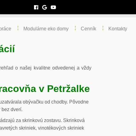
práce
Modulárne eko domy
Cenník
Kontakty
ácií
 prehľad o našej kvalitne odvedenej a vždy
racovňa v Petržalke
m uzatvárala obývačku od chodby. Pôvodne
 bez dverí.
chádzajú za skrinkovú zostavu. Skrinková
vretých skriniek, vinotékových skriniek