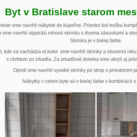
Byt v Bratislave starom me
meste sme navrhli nábytok do kúpeľne. Priestor bol trošku komp
 sme navrhli atypickú rohovú skrinku s dvoma zásuvkami a otv
Skrinka je v bielej farbe.
 kde sa nachádza el.kotol sme navrhli skrinky a otvorenú niku.
s chrbtom zo zrkadla. Za zrkadlové dvierka sme ukryli aj prív
Oproti sme navrhli vysoké skrinky po strop s priestorom p
Nábytky v celom byte sú v bielej farbe v kombinácii 