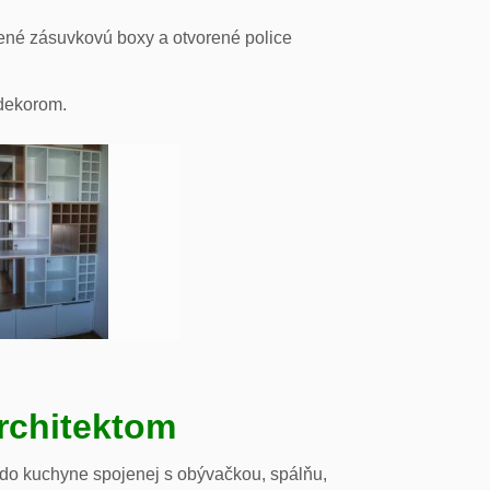
ené zásuvkovú boxy a otvorené police
odekorom.
rchitektom
 do kuchyne spojenej s obývačkou, spálňu,