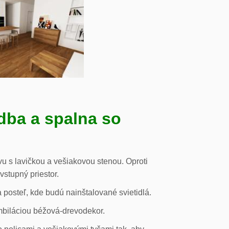
dba a spalna so
u s lavičkou a vešiakovou stenou. Oproti
vstupný priestor.
posteľ, kde budú nainštalované svietidlá.
mbiláciou béžová-drevodekor.