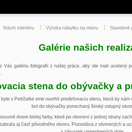
Návrh interiéru
Výroba nábytku na mieru
Stavebné 
Galérie našich realiz
re Vás galériu fotografií z našej práce, aby ste mali ucelený
.
vacia stena do obývačky a p
byte v Petržalke sme navrhli predeľovaciu stenu, ktorá by ná
bol do obývačky ponechaný široký vstupný otvor
osuvné dvere bielej farby, ktoré po otvorení z jednej strany za
abrala aj časť pôvodného otvoru. Pozostáva z otvorených a uza
a zásuviek umiestnených dole.