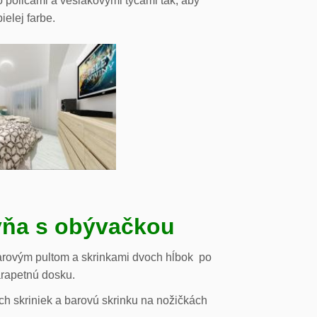
o policami a vešiakovými tyčami tak, aby
ielej farbe.
ňa s obývačkou
arovým pultom a skrinkami dvoch hĺbok po
arapetnú dosku.
h skriniek a barovú skrinku na nožičkách