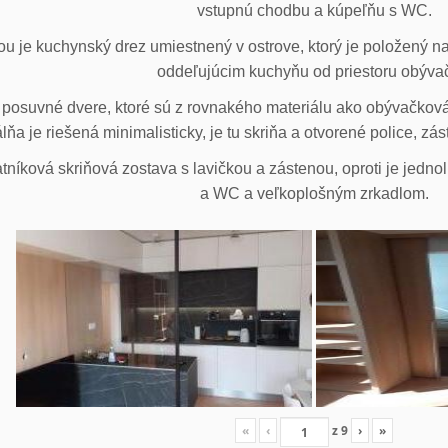
vstupnú chodbu a kúpeľňu s WC.
u je kuchynský drez umiestnený v ostrove, ktorý je položený na
oddeľujúcim kuchyňu od priestoru obýva
posuvné dvere, ktoré sú z rovnakého materiálu ako obývačková z
lňa je riešená minimalisticky, je tu skriňa a otvorené police, zá
tníková skriňová zostava s lavičkou a zástenou, oproti je jedno
a WC a veľkoplošným zrkadlom.
«
‹
z
9
›
»