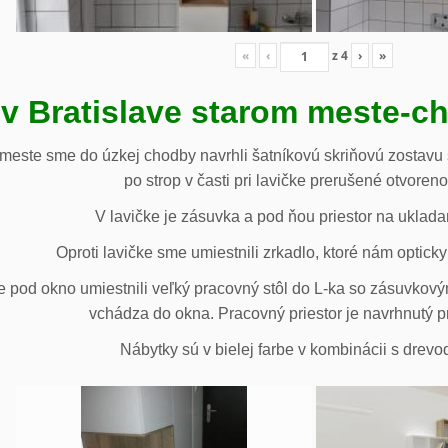
«
‹
z
4
›
»
 v Bratislave starom meste-c
 meste sme do úzkej chodby navrhli šatníkovú skriňovú zostavu 
po strop v časti pri lavičke prerušené otvoren
V lavičke je zásuvka a pod ňou priestor na uklada
Oproti lavičke sme umiestnili zrkadlo, ktoré nám opticky 
e pod okno umiestnili veľký pracovný stôl do L-ka so zásuvko
vchádza do okna. Pracovný priestor je navrhnutý p
Nábytky sú v bielej farbe v kombinácii s drev