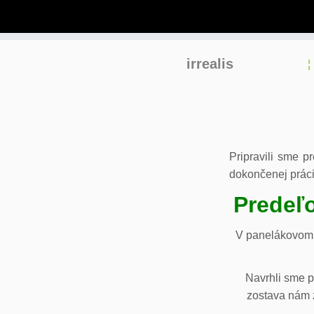
Skip
irrealis
to
content
Pripravili sme p
dokončenej práci
Predeľo
V panelákovom 
Navrhli sme p
zostava nám z