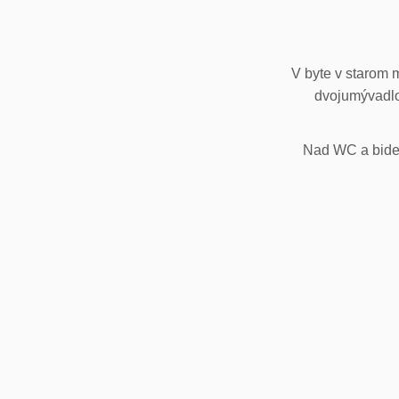
V byte v starom 
dvojumývadlo
Nad WC a bidet,