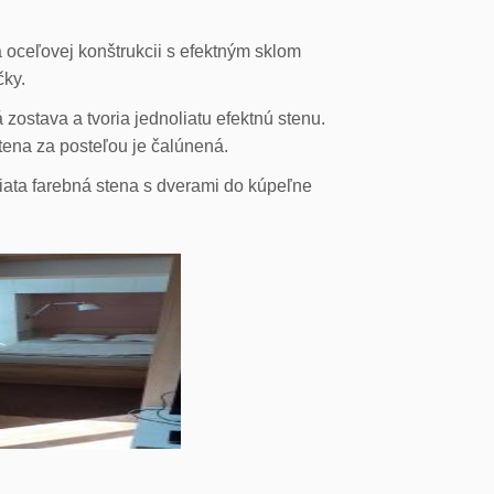
 oceľovej konštrukcii s efektným sklom
čky.
ostava a tvoria jednoliatu efektnú stenu.
stena za posteľou je čalúnená.
liata farebná stena s dverami do kúpeľne