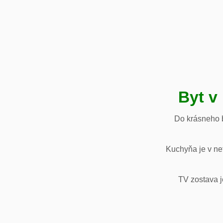
Byt v
Do krásneho b
Kuchyňa je v net
TV zostava j