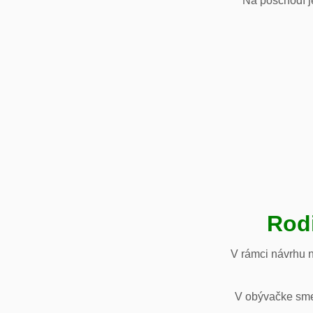
Na poschodí je
Rod
V rámci návrhu 
V obývačke sme 