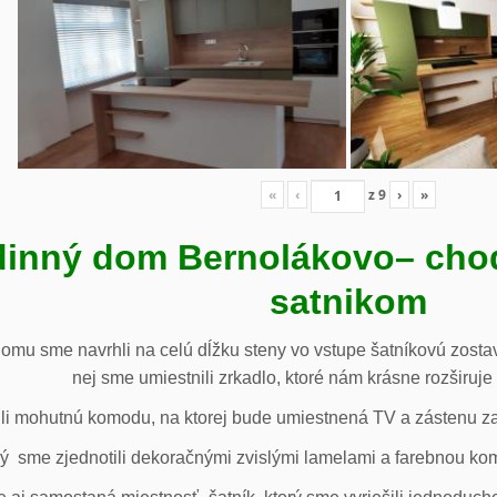
«
‹
z
9
›
»
inný dom Bernolákovo
– cho
satnikom
omu sme navrhli na celú dĺžku steny vo vstupe šatníkovú zostav
nej sme umiestnili zrkadlo, ktoré nám krásne rozširuje 
li mohutnú komodu, na ktorej bude umiestnená TV a zástenu za 
ý sme zjednotili dekoračnými zvislými lamelami a farebnou ko