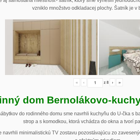
 aj samostaná miestnosť- šatník, ktorý sme vyriešili jednoduch
vzniklo množstvo odkladacej plochy. Šatník je v b
«
‹
z
8
›
»
inný dom Bernolákovo-kuchy
nábytkov do rodinného domu sme navrhli kuchyňu do U-čka s b
strop a s komodkou, ktorá vchádza do okna a tvorí p
navrhli minimalistickú TV zostavu pozostávajúcu zo zavesenýc