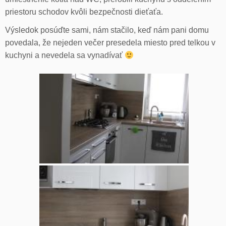
priestoru schodov kvôli bezpečnosti dieťaťa.
Výsledok posúďte sami, nám stačilo, keď nám pani domu
povedala, že nejeden večer presedela miesto pred telkou v
kuchyni a nevedela sa vynadívať