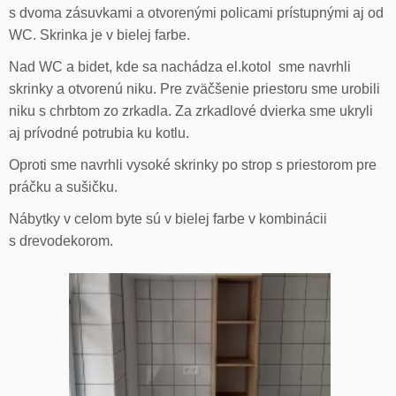
s dvoma zásuvkami a otvorenými policami prístupnými aj od
WC. Skrinka je v bielej farbe.
Nad WC a bidet, kde sa nachádza el.kotol sme navrhli
skrinky a otvorenú niku. Pre zväčšenie priestoru sme urobili
niku s chrbtom zo zrkadla. Za zrkadlové dvierka sme ukryli
aj prívodné potrubia ku kotlu.
Oproti sme navrhli vysoké skrinky po strop s priestorom pre
práčku a sušičku.
Nábytky v celom byte sú v bielej farbe v kombinácii
s drevodekorom.