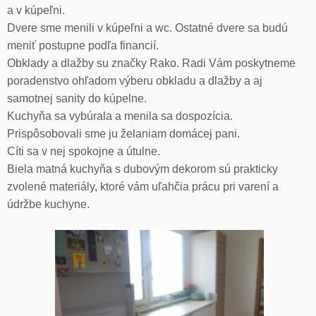
a v kúpeľni.
Dvere sme menili v kúpeľni a wc. Ostatné dvere sa budú
meniť postupne podľa financií.
Obklady a dlažby su značky Rako. Radi Vám poskytneme
poradenstvo ohľadom výberu obkladu a dlažby a aj
samotnej sanity do kúpelne.
Kuchyňa sa vybúrala a menila sa dospozícia.
Prispôsobovali sme ju želaniam domácej pani.
Cíti sa v nej spokojne a útulne.
Biela matná kuchyňa s dubovým dekorom sú prakticky
zvolené materiály, ktoré vám uľahčia prácu pri varení a
údržbe kuchyne.