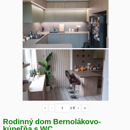
«
‹
z
8
›
»
Rodinný dom Bernolákovo-
kúpeľňa s WC