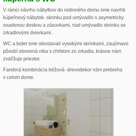
V rámci návrhu nábytkov do rodinného domu sme navrhli
kúpeľnový nábytok- skrinku pod umývadlo s asymetricky
osadenou doskou a zásuvkami, nad umývadlo skrinku so
zrkadlovými dvierkami .
WC a bidet sme obostavali vysokými skrinkami, zaujímavo
pôsobí otvorená nika s chrbtom zo zrkadla, krásne nám
zväčšuje priestor.
Farebná kombinácia béžová- drevodekor nám prebieha
v celom dome.