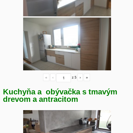
«
‹
z
5
›
»
Kuchyňa a obývačka s tmavým
drevom a antracitom