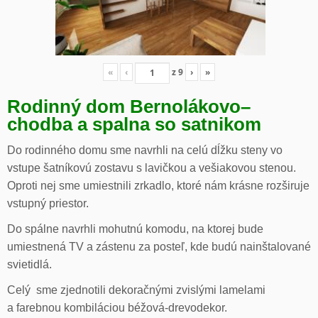
«
‹
z
9
›
»
Rodinný dom Bernolákovo
–
chodba a spalna so satnikom
Do rodinného domu sme navrhli na celú dĺžku steny vo
vstupe šatníkovú zostavu s lavičkou a vešiakovou stenou.
Oproti nej sme umiestnili zrkadlo, ktoré nám krásne rozširuje
vstupný priestor.
Do spálne navrhli mohutnú komodu, na ktorej bude
umiestnená TV a zástenu za posteľ, kde budú nainštalované
svietidlá.
Celý sme zjednotili dekoračnými zvislými lamelami
a farebnou kombiláciou béžová-drevodekor.