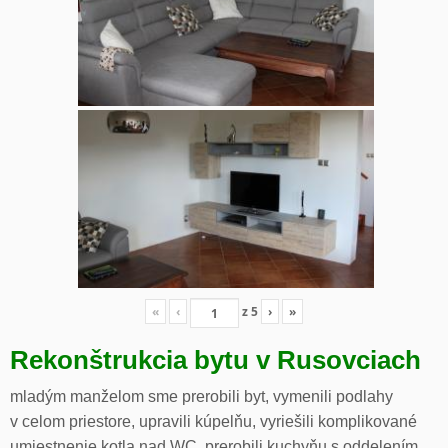
«
‹
z
5
›
»
Rekonštrukcia bytu v Rusovciach
mladým manželom sme prerobili byt, vymenili podlahy
v celom priestore, upravili kúpelňu, vyriešili komplikované
umiestnenie kotla nad WC, prerobili kuchyňu s oddelením