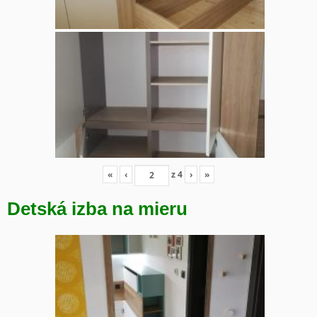
«
‹
z
4
›
»
Detská izba na mieru