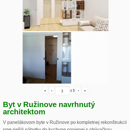
«
‹
z
5
›
»
Byt v Ružinove navrhnutý
architektom
V panelákovom byte v Ružinove po kompletnej rekonštrukcii
sme riešili nábytky do kuchyne spojenej s obývačkou,