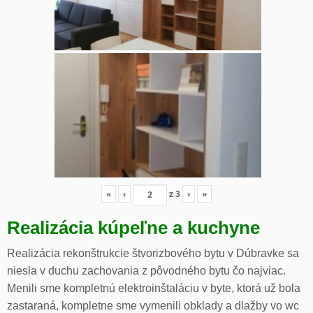
«
‹
z
3
›
»
Realizácia kúpeľne a kuchyne
Realizácia rekonštrukcie štvorizbového bytu v Dúbravke sa
niesla v duchu zachovania z pôvodného bytu čo najviac.
Menili sme kompletnú elektroinštaláciu v byte, ktorá už bola
zastaraná, kompletne sme vymenili obklady a dlažby vo wc