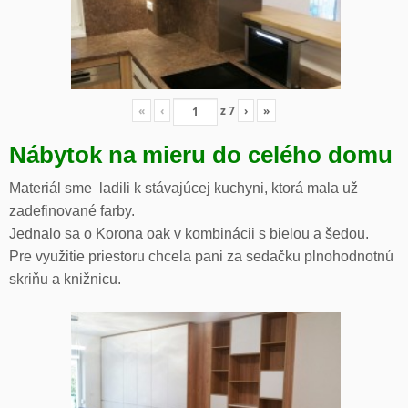
«
‹
z
7
›
»
Nábytok na mieru do celého domu
Materiál sme ladili k stávajúcej kuchyni, ktorá mala už
zadefinované farby.
Jednalo sa o Korona oak v kombinácii s bielou a šedou.
Pre využitie priestoru chcela pani za sedačku plnohodnotnú
skriňu a knižnicu.