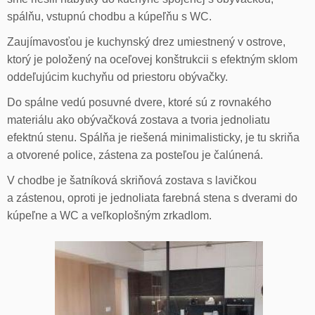
spálňu, vstupnú chodbu a kúpeľňu s WC.
Zaujímavosťou je kuchynský drez umiestnený v ostrove,
ktorý je položený na oceľovej konštrukcii s efektným sklom
oddeľujúcim kuchyňu od priestoru obývačky.
Do spálne vedú posuvné dvere, ktoré sú z rovnakého
materiálu ako obývačková zostava a tvoria jednoliatu
efektnú stenu. Spálňa je riešená minimalisticky, je tu skriňa
a otvorené police, zástena za posteľou je čalúnená.
V chodbe je šatníková skriňová zostava s lavičkou
a zástenou, oproti je jednoliata farebná stena s dverami do
kúpeľne a WC a veľkoplošným zrkadlom.