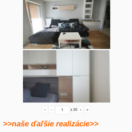
«
‹
z
20
›
»
>>naše ďaľšie realizácie>>