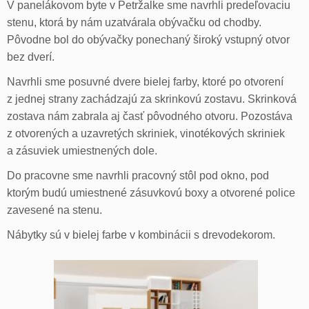
V panelákovom byte v Petržalke sme navrhli predeľovaciu
stenu, ktorá by nám uzatvárala obývačku od chodby.
Pôvodne bol do obývačky ponechaný široký vstupný otvor
bez dverí.
Navrhli sme posuvné dvere bielej farby, ktoré po otvorení
z jednej strany zachádzajú za skrinkovú zostavu. Skrinková
zostava nám zabrala aj časť pôvodného otvoru. Pozostáva
z otvorených a uzavretých skriniek, vinotékových skriniek
a zásuviek umiestnených dole.
Do pracovne sme navrhli pracovný stôl pod okno, pod
ktorým budú umiestnené zásuvkovú boxy a otvorené police
zavesené na stenu.
Nábytky sú v bielej farbe v kombinácii s drevodekorom.