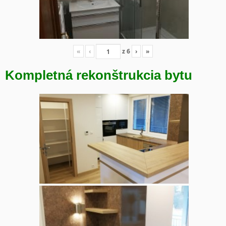
«
‹
z
6
›
»
Kompletná rekonštrukcia bytu