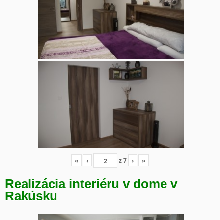
«
‹
z
7
›
»
Realizácia interiéru v dome v
Rakúsku