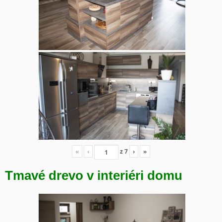
«
‹
z
7
›
»
Tmavé drevo v interiéri domu