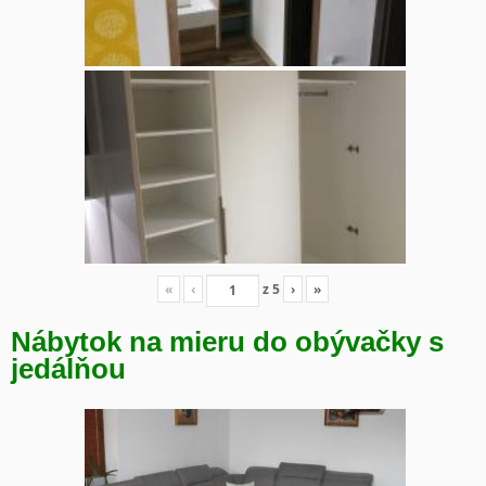
«
‹
z
5
›
»
Nábytok na mieru do obývačky s
jedálňou