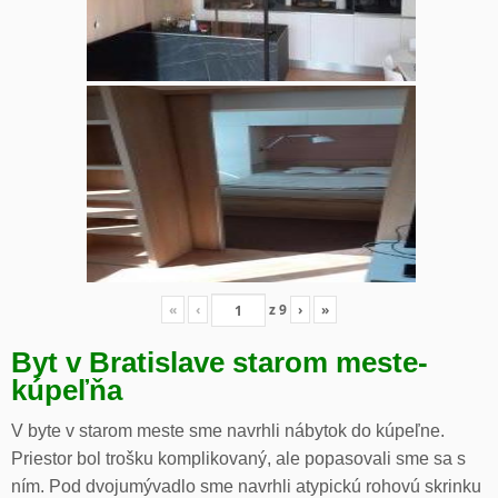
«
‹
z
9
›
»
Byt v Bratislave starom meste-
kúpeľňa
V byte v starom meste sme navrhli nábytok do kúpeľne.
Priestor bol trošku komplikovaný, ale popasovali sme sa s
ním. Pod dvojumývadlo sme navrhli atypickú rohovú skrinku