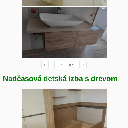
«
‹
z
4
›
»
Nadčasová detská izba s drevom