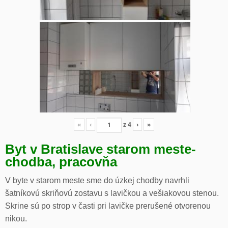
«
‹
z
4
›
»
Byt v Bratislave starom meste-
chodba, pracovňa
V byte v starom meste sme do úzkej chodby navrhli
šatníkovú skriňovú zostavu s lavičkou a vešiakovou stenou.
Skrine sú po strop v časti pri lavičke prerušené otvorenou
nikou.