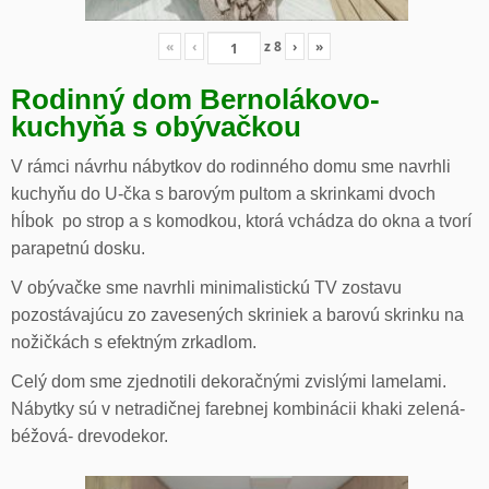
«
‹
z
8
›
»
Rodinný dom Bernolákovo-
kuchyňa s obývačkou
V rámci návrhu nábytkov do rodinného domu sme navrhli
kuchyňu do U-čka s barovým pultom a skrinkami dvoch
hĺbok po strop a s komodkou, ktorá vchádza do okna a tvorí
parapetnú dosku.
V obývačke sme navrhli minimalistickú TV zostavu
pozostávajúcu zo zavesených skriniek a barovú skrinku na
nožičkách s efektným zrkadlom.
Celý dom sme zjednotili dekoračnými zvislými lamelami.
Nábytky sú v netradičnej farebnej kombinácii khaki zelená-
béžová- drevodekor.