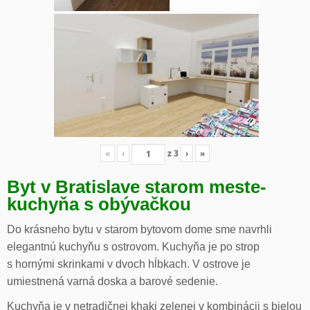
«
‹
z
3
›
»
Byt v Bratislave starom meste-
kuchyňa s obývačkou
Do krásneho bytu v starom bytovom dome sme navrhli
elegantnú kuchyňu s ostrovom. Kuchyňa je po strop
s hornými skrinkami v dvoch hĺbkach. V ostrove je
umiestnená varná doska a barové sedenie.
Kuchyňa je v netradičnej khaki zelenej v kombinácii s bielou