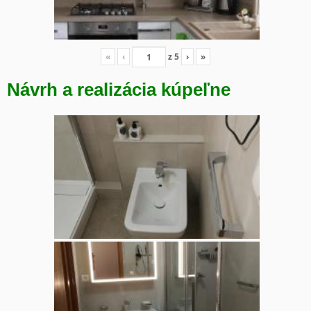
«
‹
z
5
›
»
Návrh a realizácia kúpeľne