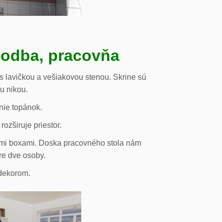
hodba, pracovňa
s lavičkou a vešiakovou stenou. Skrine sú
ou nikou.
nie topánok.
rozširuje priestor.
vými boxami. Doska pracovného stola nám
re dve osoby.
odekorom.