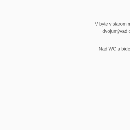
V byte v starom 
dvojumývadlo
Nad WC a bidet,