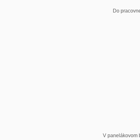
Do pracovne
V panelákovom by