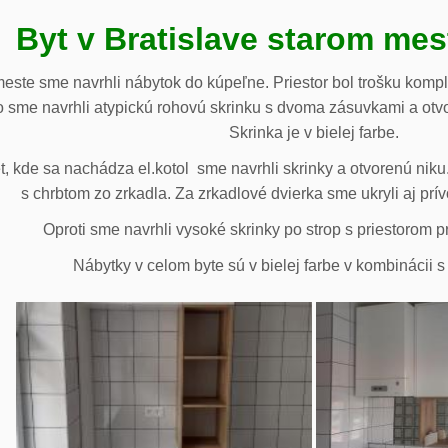
Byt v Bratislave starom me
meste sme navrhli nábytok do kúpeľne. Priestor bol trošku komp
 sme navrhli atypickú rohovú skrinku s dvoma zásuvkami a otv
Skrinka je v bielej farbe.
 kde sa nachádza el.kotol sme navrhli skrinky a otvorenú niku.
s chrbtom zo zrkadla. Za zrkadlové dvierka sme ukryli aj prív
Oproti sme navrhli vysoké skrinky po strop s priestorom p
Nábytky v celom byte sú v bielej farbe v kombinácii 