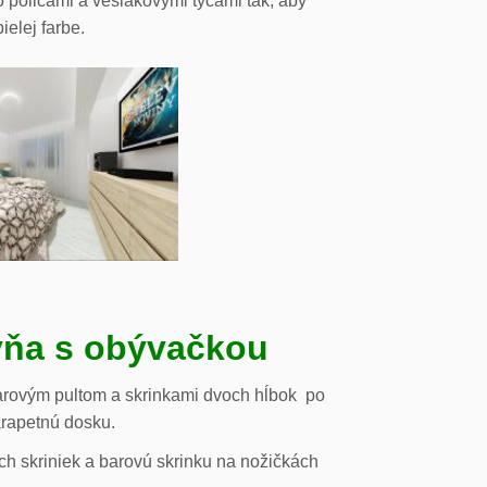
o policami a vešiakovými tyčami tak, aby
ielej farbe.
ňa s obývačkou
arovým pultom a skrinkami dvoch hĺbok po
arapetnú dosku.
h skriniek a barovú skrinku na nožičkách