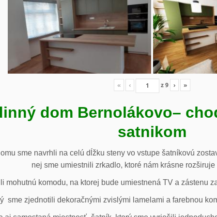
«
‹
z
9
›
»
inný dom Bernolákovo
– cho
satnikom
omu sme navrhli na celú dĺžku steny vo vstupe šatníkovú zostav
nej sme umiestnili zrkadlo, ktoré nám krásne rozširuje 
li mohutnú komodu, na ktorej bude umiestnená TV a zástenu za 
ý sme zjednotili dekoračnými zvislými lamelami a farebnou ko