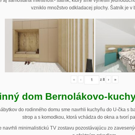
 aj samostaná miestnosť- šatník, ktorý sme vyriešili jednoduch
vzniklo množstvo odkladacej plochy. Šatník je v b
«
‹
z
8
›
»
inný dom Bernolákovo-kuchy
nábytkov do rodinného domu sme navrhli kuchyňu do U-čka s b
strop a s komodkou, ktorá vchádza do okna a tvorí p
navrhli minimalistickú TV zostavu pozostávajúcu zo zavesenýc