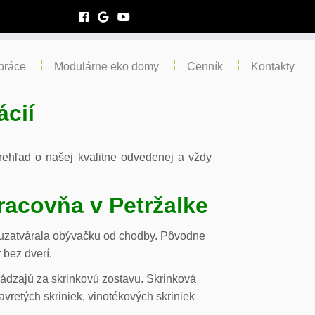
práce
Modulárne eko domy
Cenník
Kontakty
ácií
 prehľad o našej kvalitne odvedenej a vždy
racovňa v Petržalke
m uzatvárala obývačku od chodby. Pôvodne
 bez dverí.
chádzajú za skrinkovú zostavu. Skrinková
vretých skriniek, vinotékových skriniek