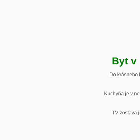
Byt v
Do krásneho b
Kuchyňa je v net
TV zostava j