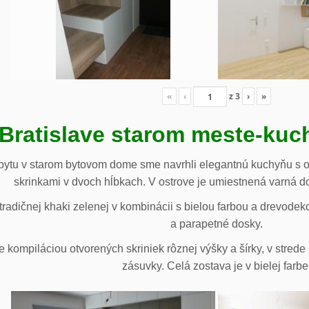
«
‹
z
3
›
»
 Bratislave starom meste-ku
ytu v starom bytovom dome sme navrhli elegantnú kuchyňu s o
skrinkami v dvoch hĺbkach. V ostrove je umiestnená varná d
radičnej khaki zelenej v kombinácii s bielou farbou a drevodek
a parapetné dosky.
e kompiláciou otvorených skriniek rôznej výšky a šírky, v stre
zásuvky. Celá zostava je v bielej farbe