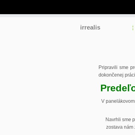
Skip
irrealis
to
content
Pripravili sme p
dokončenej práci
Predeľo
V panelákovom 
Navrhli sme p
zostava nám z