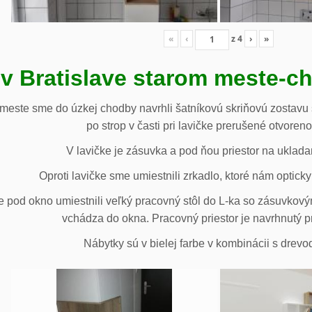
«
‹
z
4
›
»
 v Bratislave starom meste-c
 meste sme do úzkej chodby navrhli šatníkovú skriňovú zostavu 
po strop v časti pri lavičke prerušené otvoren
V lavičke je zásuvka a pod ňou priestor na uklada
Oproti lavičke sme umiestnili zrkadlo, ktoré nám opticky 
e pod okno umiestnili veľký pracovný stôl do L-ka so zásuvko
vchádza do okna. Pracovný priestor je navrhnutý p
Nábytky sú v bielej farbe v kombinácii s drev