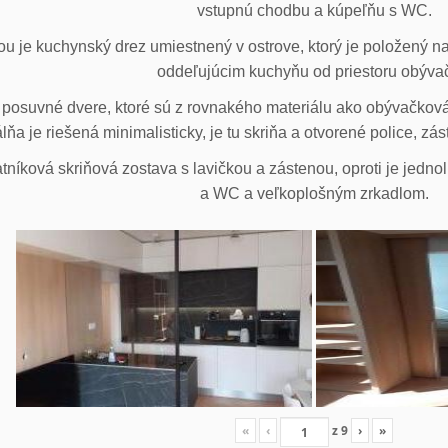
vstupnú chodbu a kúpeľňu s WC.
u je kuchynský drez umiestnený v ostrove, ktorý je položený na
oddeľujúcim kuchyňu od priestoru obýva
posuvné dvere, ktoré sú z rovnakého materiálu ako obývačková z
lňa je riešená minimalisticky, je tu skriňa a otvorené police, zá
tníková skriňová zostava s lavičkou a zástenou, oproti je jedno
a WC a veľkoplošným zrkadlom.
«
‹
z
9
›
»