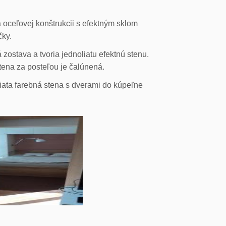
 oceľovej konštrukcii s efektným sklom
čky.
ostava a tvoria jednoliatu efektnú stenu.
stena za posteľou je čalúnená.
liata farebná stena s dverami do kúpeľne