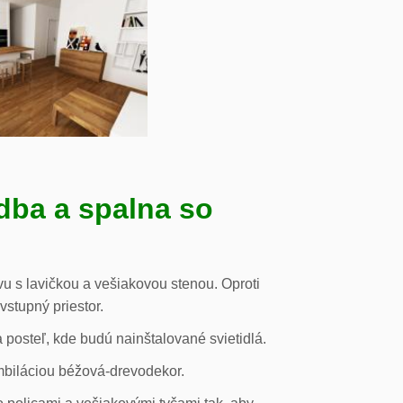
dba a spalna so
u s lavičkou a vešiakovou stenou. Oproti
vstupný priestor.
posteľ, kde budú nainštalované svietidlá.
mbiláciou béžová-drevodekor.