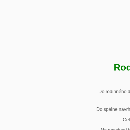
Rod
Do rodinného d
Do spálne navrh
Cel