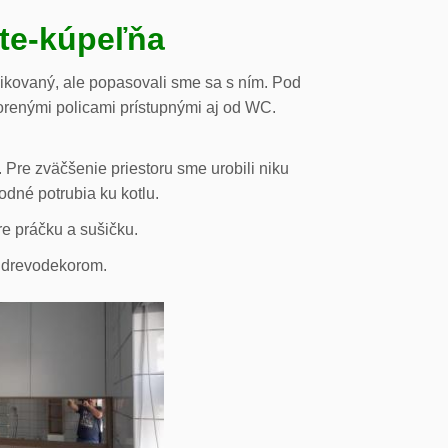
ste-kúpeľňa
likovaný, ale popasovali sme sa s ním. Pod
orenými policami prístupnými aj od WC.
 Pre zväčšenie priestoru sme urobili niku
odné potrubia ku kotlu.
re práčku a sušičku.
s drevodekorom.