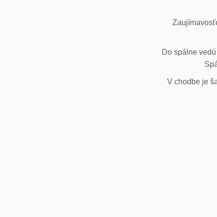
Zaujímavosťo
Do spálne vedú 
Spá
V chodbe je ša