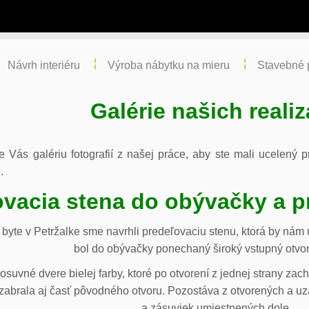
Návrh interiéru
Výroba nábytku na mieru
Stavebné 
Galérie našich realiz
re Vás galériu fotografií z našej práce, aby ste mali ucelený
.
vacia stena do obývačky a p
byte v Petržalke sme navrhli predeľovaciu stenu, ktorá by ná
bol do obývačky ponechaný široký vstupný otvor
osuvné dvere bielej farby, ktoré po otvorení z jednej strany za
abrala aj časť pôvodného otvoru. Pozostáva z otvorených a uza
a zásuviek umiestnených dole.