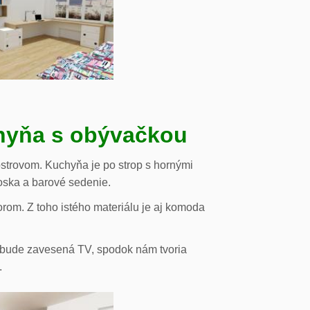
chyňa s obývačkou
strovom. Kuchyňa je po strop s hornými
oska a barové sedenie.
orom. Z toho istého materiálu je aj komoda
de bude zavesená TV, spodok nám tvoria
.