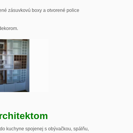
ené zásuvkovú boxy a otvorené police
odekorom.
rchitektom
 do kuchyne spojenej s obývačkou, spálňu,