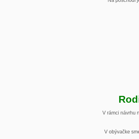
Na poschodí je
Rod
V rámci návrhu 
V obývačke sme 