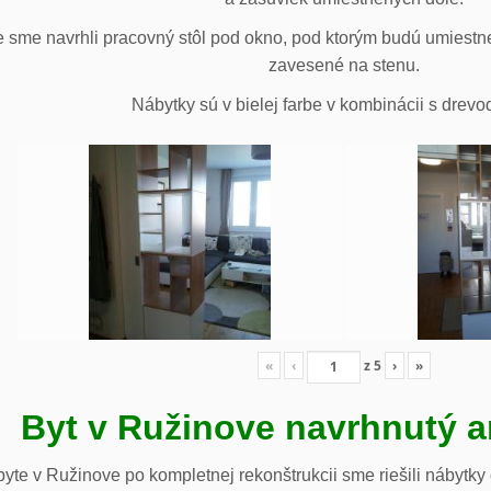
 sme navrhli pracovný stôl pod okno, pod ktorým budú umiestn
zavesené na stenu.
Nábytky sú v bielej farbe v kombinácii s drev
«
‹
z
5
›
»
Byt v Ružinove navrhnutý a
te v Ružinove po kompletnej rekonštrukcii sme riešili nábytky