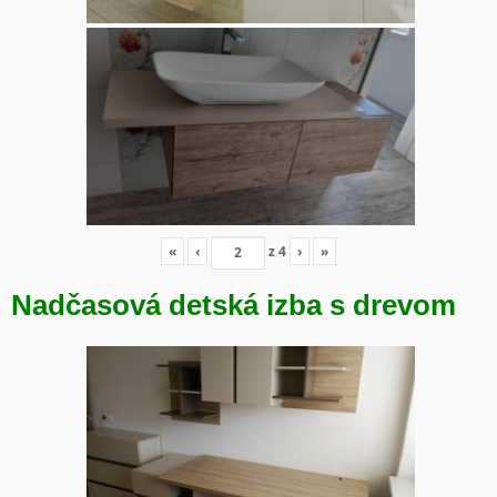
«
‹
z
4
›
»
Nadčasová detská izba s drevom