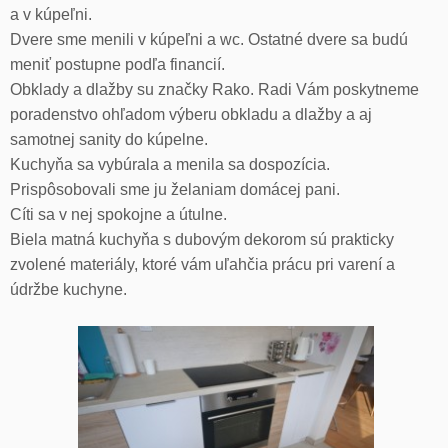
a v kúpeľni.
Dvere sme menili v kúpeľni a wc. Ostatné dvere sa budú
meniť postupne podľa financií.
Obklady a dlažby su značky Rako. Radi Vám poskytneme
poradenstvo ohľadom výberu obkladu a dlažby a aj
samotnej sanity do kúpelne.
Kuchyňa sa vybúrala a menila sa dospozícia.
Prispôsobovali sme ju želaniam domácej pani.
Cíti sa v nej spokojne a útulne.
Biela matná kuchyňa s dubovým dekorom sú prakticky
zvolené materiály, ktoré vám uľahčia prácu pri varení a
údržbe kuchyne.