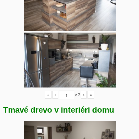
«
‹
z
7
›
»
Tmavé drevo v interiéri domu