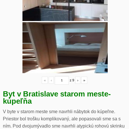
«
‹
z
9
›
»
Byt v Bratislave starom meste-
kúpeľňa
V byte v starom meste sme navrhli nábytok do kúpeľne.
Priestor bol trošku komplikovaný, ale popasovali sme sa s
ním. Pod dvojumývadlo sme navrhli atypickú rohovú skrinku