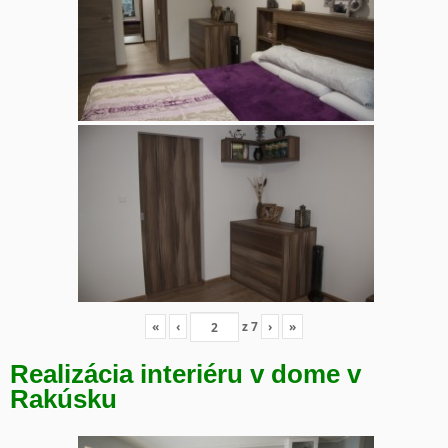
«
‹
z
7
›
»
Realizácia interiéru v dome v
Rakúsku