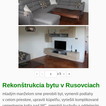
«
‹
z
5
›
»
Rekonštrukcia bytu v Rusovciach
mladým manželom sme prerobili byt, vymenili podlahy
v celom priestore, upravili kúpelňu, vyriešili komplikované
umiestnenie kotla nad WC, prerobili kuchyňu s oddelením