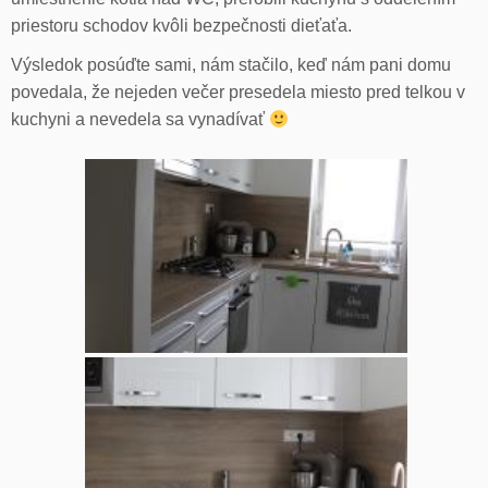
priestoru schodov kvôli bezpečnosti dieťaťa.
Výsledok posúďte sami, nám stačilo, keď nám pani domu
povedala, že nejeden večer presedela miesto pred telkou v
kuchyni a nevedela sa vynadívať