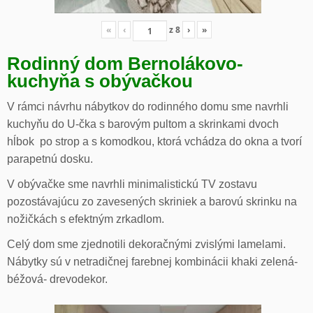
«
‹
z
8
›
»
Rodinný dom Bernolákovo-
kuchyňa s obývačkou
V rámci návrhu nábytkov do rodinného domu sme navrhli
kuchyňu do U-čka s barovým pultom a skrinkami dvoch
hĺbok po strop a s komodkou, ktorá vchádza do okna a tvorí
parapetnú dosku.
V obývačke sme navrhli minimalistickú TV zostavu
pozostávajúcu zo zavesených skriniek a barovú skrinku na
nožičkách s efektným zrkadlom.
Celý dom sme zjednotili dekoračnými zvislými lamelami.
Nábytky sú v netradičnej farebnej kombinácii khaki zelená-
béžová- drevodekor.