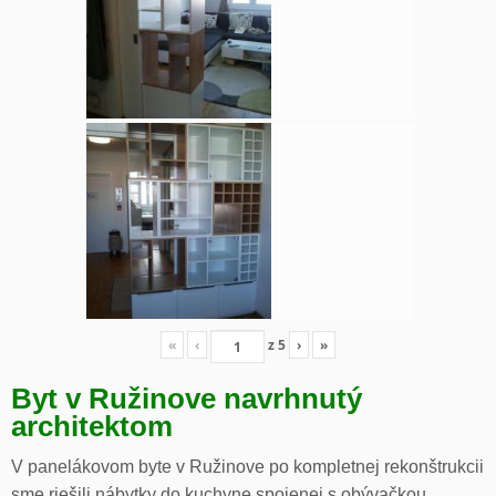
«
‹
z
5
›
»
Byt v Ružinove navrhnutý
architektom
V panelákovom byte v Ružinove po kompletnej rekonštrukcii
sme riešili nábytky do kuchyne spojenej s obývačkou,