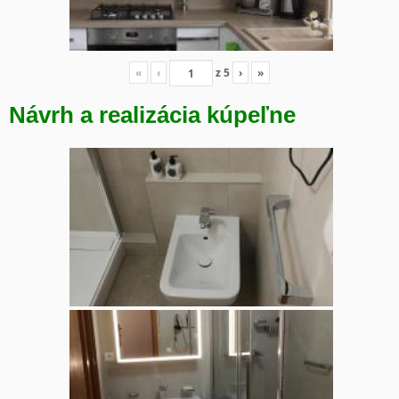
«
‹
z
5
›
»
Návrh a realizácia kúpeľne