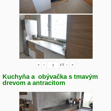
«
‹
z
5
›
»
Kuchyňa a obývačka s tmavým
drevom a antracitom