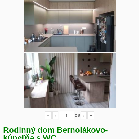
«
‹
z
8
›
»
Rodinný dom Bernolákovo-
kúpeľňa s WC