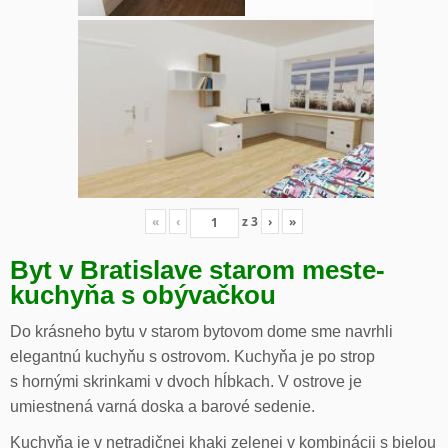
«
‹
z
3
›
»
Byt v Bratislave starom meste-
kuchyňa s obývačkou
Do krásneho bytu v starom bytovom dome sme navrhli
elegantnú kuchyňu s ostrovom. Kuchyňa je po strop
s hornými skrinkami v dvoch hĺbkach. V ostrove je
umiestnená varná doska a barové sedenie.
Kuchyňa je v netradičnej khaki zelenej v kombinácii s bielou