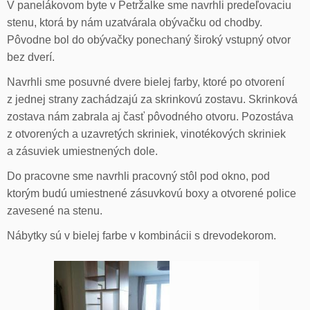
V panelákovom byte v Petržalke sme navrhli predeľovaciu
stenu, ktorá by nám uzatvárala obývačku od chodby.
Pôvodne bol do obývačky ponechaný široký vstupný otvor
bez dverí.
Navrhli sme posuvné dvere bielej farby, ktoré po otvorení
z jednej strany zachádzajú za skrinkovú zostavu. Skrinková
zostava nám zabrala aj časť pôvodného otvoru. Pozostáva
z otvorených a uzavretých skriniek, vinotékových skriniek
a zásuviek umiestnených dole.
Do pracovne sme navrhli pracovný stôl pod okno, pod
ktorým budú umiestnené zásuvkovú boxy a otvorené police
zavesené na stenu.
Nábytky sú v bielej farbe v kombinácii s drevodekorom.