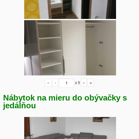
«
‹
z
5
›
»
Nábytok na mieru do obývačky s
jedálňou