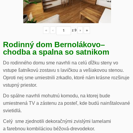
«
‹
z
9
›
»
Rodinný dom Bernolákovo
–
chodba a spalna so satnikom
Do rodinného domu sme navrhli na celú dĺžku steny vo
vstupe šatníkovú zostavu s lavičkou a vešiakovou stenou.
Oproti nej sme umiestnili zrkadlo, ktoré nám krásne rozširuje
vstupný priestor.
Do spálne navrhli mohutnú komodu, na ktorej bude
umiestnená TV a zástenu za posteľ, kde budú nainštalované
svietidlá.
Celý sme zjednotili dekoračnými zvislými lamelami
a farebnou kombiláciou béžová-drevodekor.