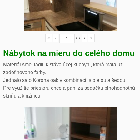
«
‹
z
7
›
»
Nábytok na mieru do celého domu
Materiál sme ladili k stávajúcej kuchyni, ktorá mala už
zadefinované farby.
Jednalo sa o Korona oak v kombinácii s bielou a šedou.
Pre využitie priestoru chcela pani za sedačku plnohodnotnú
skriňu a knižnicu.