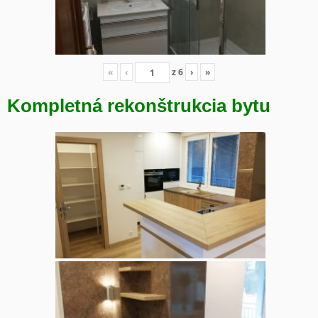
«
‹
z
6
›
»
Kompletná rekonštrukcia bytu