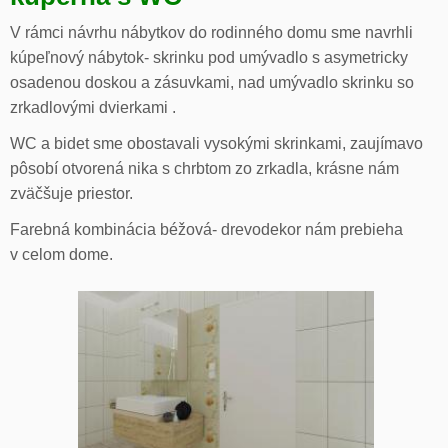
V rámci návrhu nábytkov do rodinného domu sme navrhli
kúpeľnový nábytok- skrinku pod umývadlo s asymetricky
osadenou doskou a zásuvkami, nad umývadlo skrinku so
zrkadlovými dvierkami .
WC a bidet sme obostavali vysokými skrinkami, zaujímavo
pôsobí otvorená nika s chrbtom zo zrkadla, krásne nám
zväčšuje priestor.
Farebná kombinácia béžová- drevodekor nám prebieha
v celom dome.