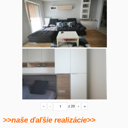
«
‹
z
20
›
»
>>naše ďaľšie realizácie>>