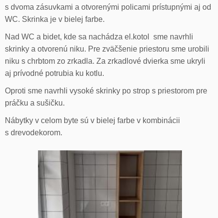
s dvoma zásuvkami a otvorenými policami prístupnými aj od
WC. Skrinka je v bielej farbe.
Nad WC a bidet, kde sa nachádza el.kotol sme navrhli
skrinky a otvorenú niku. Pre zväčšenie priestoru sme urobili
niku s chrbtom zo zrkadla. Za zrkadlové dvierka sme ukryli
aj prívodné potrubia ku kotlu.
Oproti sme navrhli vysoké skrinky po strop s priestorom pre
práčku a sušičku.
Nábytky v celom byte sú v bielej farbe v kombinácii
s drevodekorom.