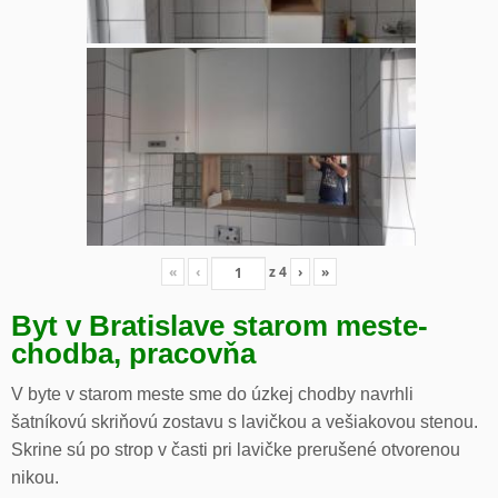
«
‹
z
4
›
»
Byt v Bratislave starom meste-
chodba, pracovňa
V byte v starom meste sme do úzkej chodby navrhli
šatníkovú skriňovú zostavu s lavičkou a vešiakovou stenou.
Skrine sú po strop v časti pri lavičke prerušené otvorenou
nikou.