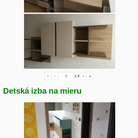
«
‹
z
4
›
»
Detská izba na mieru