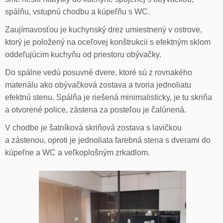
spálňu, vstupnú chodbu a kúpeľňu s WC.
Zaujímavosťou je kuchynský drez umiestnený v ostrove,
ktorý je položený na oceľovej konštrukcii s efektným sklom
oddeľujúcim kuchyňu od priestoru obývačky.
Do spálne vedú posuvné dvere, ktoré sú z rovnakého
materiálu ako obývačková zostava a tvoria jednoliatu
efektnú stenu. Spálňa je riešená minimalisticky, je tu skriňa
a otvorené police, zástena za posteľou je čalúnená.
V chodbe je šatníková skriňová zostava s lavičkou
a zástenou, oproti je jednoliata farebná stena s dverami do
kúpeľne a WC a veľkoplošným zrkadlom.