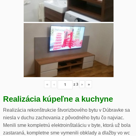
«
‹
z
3
›
»
Realizácia kúpeľne a kuchyne
Realizácia rekonštrukcie štvorizbového bytu v Dúbravke sa
niesla v duchu zachovania z pôvodného bytu čo najviac.
Menili sme kompletnú elektroinštaláciu v byte, ktorá už bola
zastaraná, kompletne sme vymenili obklady a dlažby vo wc