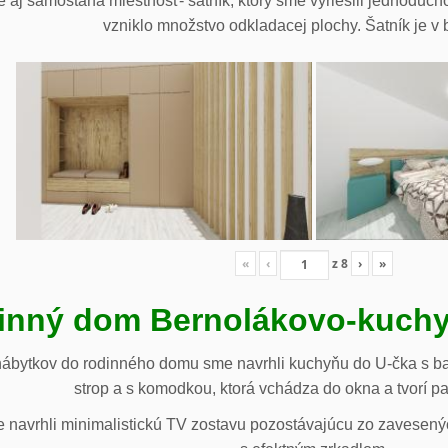
 aj samostaná miestnosť- šatník, ktorý sme vyriešili jednoduch
vzniklo množstvo odkladacej plochy. Šatník je v b
«
‹
z
8
›
»
inný dom Bernolákovo-kuchy
nábytkov do rodinného domu sme navrhli kuchyňu do U-čka s b
strop a s komodkou, ktorá vchádza do okna a tvorí p
navrhli minimalistickú TV zostavu pozostávajúcu zo zavesenýc