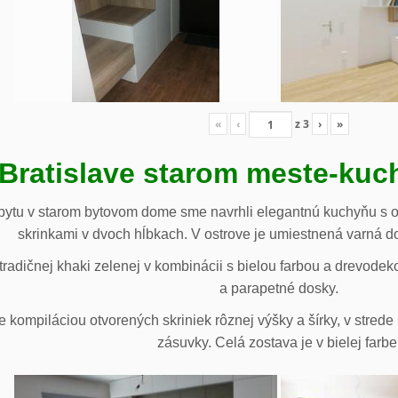
«
‹
z
3
›
»
 Bratislave starom meste-ku
ytu v starom bytovom dome sme navrhli elegantnú kuchyňu s o
skrinkami v dvoch hĺbkach. V ostrove je umiestnená varná d
radičnej khaki zelenej v kombinácii s bielou farbou a drevodek
a parapetné dosky.
e kompiláciou otvorených skriniek rôznej výšky a šírky, v stre
zásuvky. Celá zostava je v bielej farbe