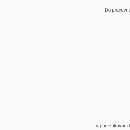
Do pracovne
V panelákovom by