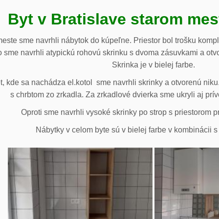
Byt v Bratislave starom me
meste sme navrhli nábytok do kúpeľne. Priestor bol trošku komp
 sme navrhli atypickú rohovú skrinku s dvoma zásuvkami a otv
Skrinka je v bielej farbe.
 kde sa nachádza el.kotol sme navrhli skrinky a otvorenú niku.
s chrbtom zo zrkadla. Za zrkadlové dvierka sme ukryli aj prív
Oproti sme navrhli vysoké skrinky po strop s priestorom p
Nábytky v celom byte sú v bielej farbe v kombinácii 