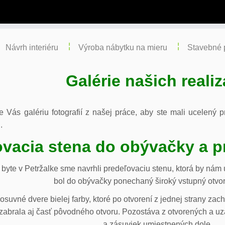
Návrh interiéru
Výroba nábytku na mieru
Stavebné 
Galérie našich realiz
re Vás galériu fotografií z našej práce, aby ste mali ucelený
.
vacia stena do obývačky a p
byte v Petržalke sme navrhli predeľovaciu stenu, ktorá by ná
bol do obývačky ponechaný široký vstupný otvor
osuvné dvere bielej farby, ktoré po otvorení z jednej strany za
abrala aj časť pôvodného otvoru. Pozostáva z otvorených a uza
a zásuviek umiestnených dole.