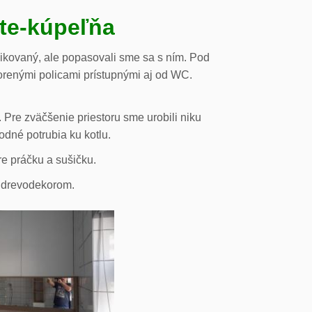
ste-kúpeľňa
likovaný, ale popasovali sme sa s ním. Pod
orenými policami prístupnými aj od WC.
 Pre zväčšenie priestoru sme urobili niku
odné potrubia ku kotlu.
re práčku a sušičku.
s drevodekorom.