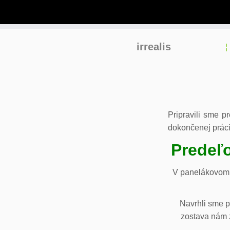
Skip
irrealis
to
content
Pripravili sme p
dokončenej práci
Predeľo
V panelákovom 
Navrhli sme p
zostava nám z