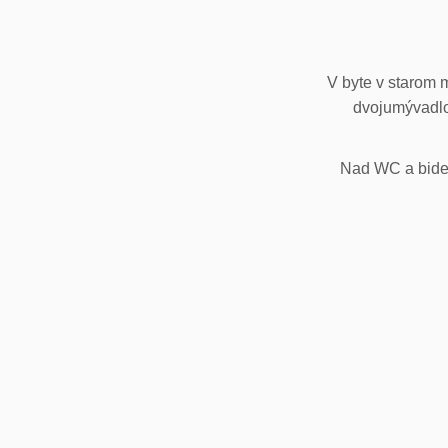
V byte v starom 
dvojumývadlo
Nad WC a bidet,