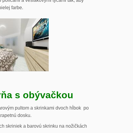
o policami a vešiakovými tyčami tak, aby
ielej farbe.
ňa s obývačkou
arovým pultom a skrinkami dvoch hĺbok po
arapetnú dosku.
h skriniek a barovú skrinku na nožičkách