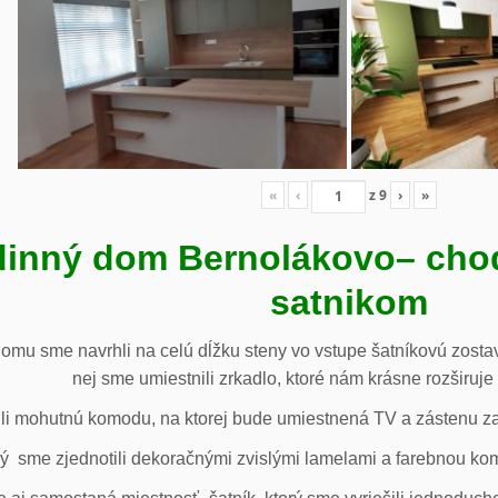
«
‹
z
9
›
»
inný dom Bernolákovo
– cho
satnikom
omu sme navrhli na celú dĺžku steny vo vstupe šatníkovú zostav
nej sme umiestnili zrkadlo, ktoré nám krásne rozširuje 
li mohutnú komodu, na ktorej bude umiestnená TV a zástenu za 
ý sme zjednotili dekoračnými zvislými lamelami a farebnou ko