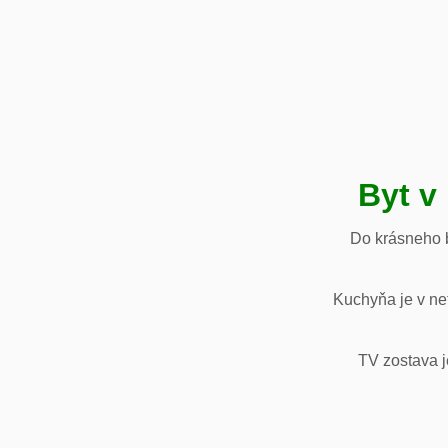
Byt v
Do krásneho b
Kuchyňa je v net
TV zostava j