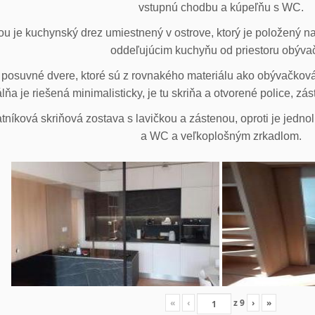
vstupnú chodbu a kúpeľňu s WC.
u je kuchynský drez umiestnený v ostrove, ktorý je položený na
oddeľujúcim kuchyňu od priestoru obýva
posuvné dvere, ktoré sú z rovnakého materiálu ako obývačková z
lňa je riešená minimalisticky, je tu skriňa a otvorené police, zá
tníková skriňová zostava s lavičkou a zástenou, oproti je jedno
a WC a veľkoplošným zrkadlom.
«
‹
z
9
›
»