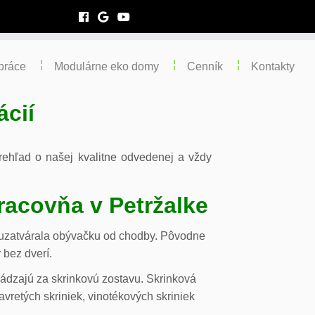
práce
Modulárne eko domy
Cenník
Kontakty
ácií
 prehľad o našej kvalitne odvedenej a vždy
racovňa v Petržalke
m uzatvárala obývačku od chodby. Pôvodne
 bez dverí.
chádzajú za skrinkovú zostavu. Skrinková
vretých skriniek, vinotékových skriniek