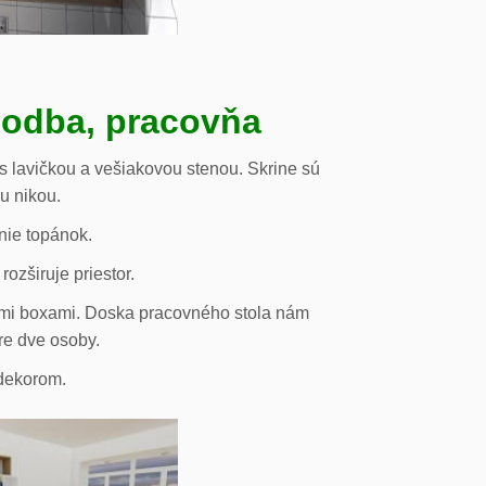
hodba, pracovňa
s lavičkou a vešiakovou stenou. Skrine sú
ou nikou.
nie topánok.
rozširuje priestor.
vými boxami. Doska pracovného stola nám
re dve osoby.
odekorom.