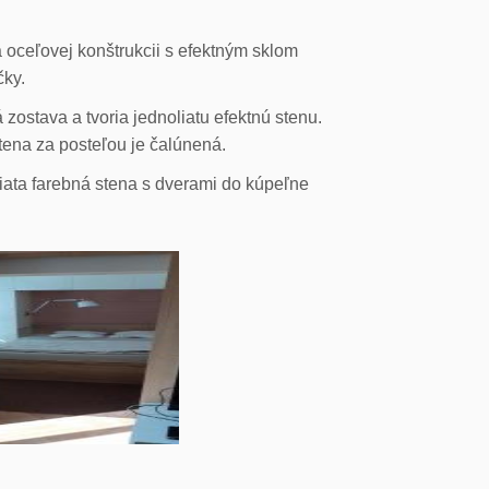
 oceľovej konštrukcii s efektným sklom
čky.
ostava a tvoria jednoliatu efektnú stenu.
stena za posteľou je čalúnená.
liata farebná stena s dverami do kúpeľne