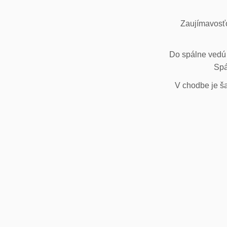
Zaujímavosťo
Do spálne vedú 
Spá
V chodbe je ša