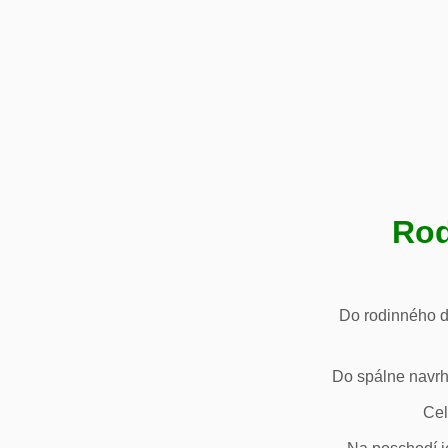
Rod
Do rodinného d
Do spálne navrh
Cel