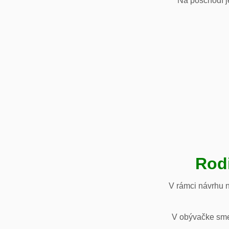
Na poschodí je
Rod
V rámci návrhu 
V obývačke sme 