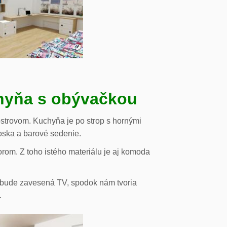
chyňa s obývačkou
strovom. Kuchyňa je po strop s hornými
oska a barové sedenie.
orom. Z toho istého materiálu je aj komoda
de bude zavesená TV, spodok nám tvoria
.