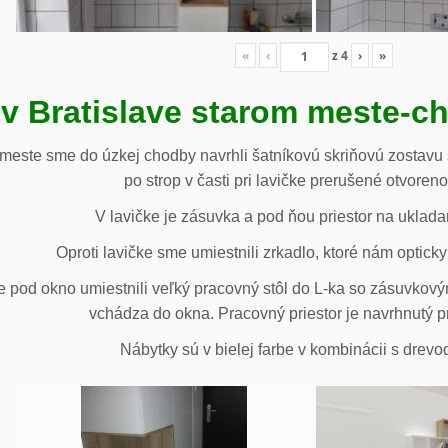
«
‹
z
4
›
»
 v Bratislave starom meste-c
 meste sme do úzkej chodby navrhli šatníkovú skriňovú zostavu 
po strop v časti pri lavičke prerušené otvoren
V lavičke je zásuvka a pod ňou priestor na uklada
Oproti lavičke sme umiestnili zrkadlo, ktoré nám opticky 
e pod okno umiestnili veľký pracovný stôl do L-ka so zásuvko
vchádza do okna. Pracovný priestor je navrhnutý p
Nábytky sú v bielej farbe v kombinácii s drev