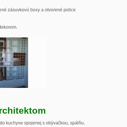
ené zásuvkovú boxy a otvorené police
odekorom.
rchitektom
 do kuchyne spojenej s obývačkou, spálňu,