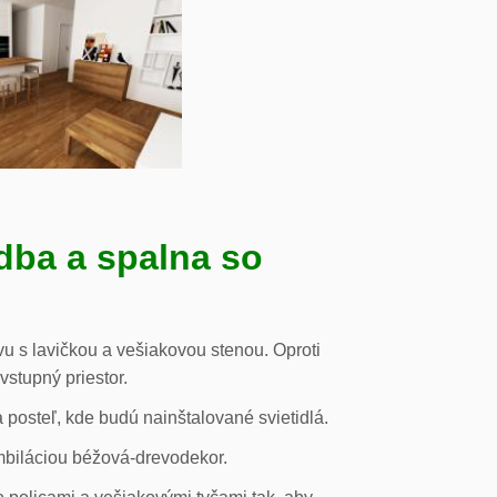
dba a spalna so
u s lavičkou a vešiakovou stenou. Oproti
vstupný priestor.
posteľ, kde budú nainštalované svietidlá.
mbiláciou béžová-drevodekor.