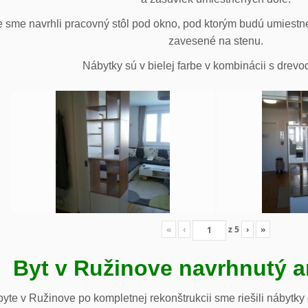
 sme navrhli pracovný stôl pod okno, pod ktorým budú umiestn
zavesené na stenu.
Nábytky sú v bielej farbe v kombinácii s drev
«
‹
z
5
›
»
Byt v Ružinove navrhnutý a
te v Ružinove po kompletnej rekonštrukcii sme riešili nábytky