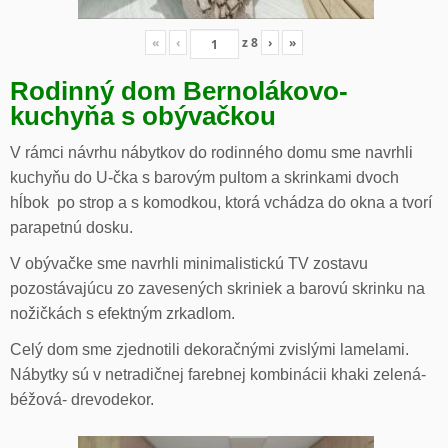
«
‹
z
8
›
»
Rodinný dom Bernolákovo-
kuchyňa s obývačkou
V rámci návrhu nábytkov do rodinného domu sme navrhli
kuchyňu do U-čka s barovým pultom a skrinkami dvoch
hĺbok po strop a s komodkou, ktorá vchádza do okna a tvorí
parapetnú dosku.
V obývačke sme navrhli minimalistickú TV zostavu
pozostávajúcu zo zavesených skriniek a barovú skrinku na
nožičkách s efektným zrkadlom.
Celý dom sme zjednotili dekoračnými zvislými lamelami.
Nábytky sú v netradičnej farebnej kombinácii khaki zelená-
béžová- drevodekor.