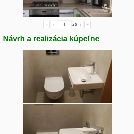
«
‹
z
5
›
»
Návrh a realizácia kúpeľne