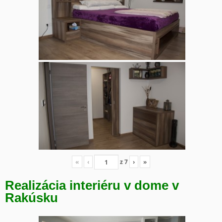
«
‹
z
7
›
»
Realizácia interiéru v dome v
Rakúsku