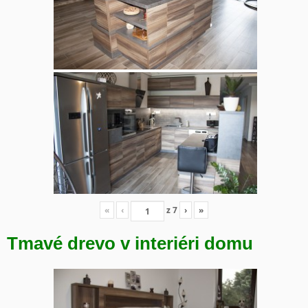
«
‹
z
7
›
»
Tmavé drevo v interiéri domu