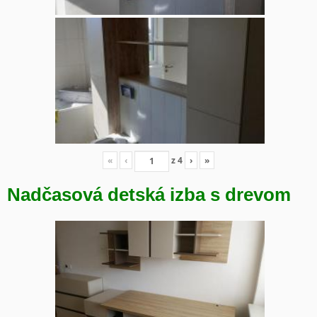
«
‹
z
4
›
»
Nadčasová detská izba s drevom