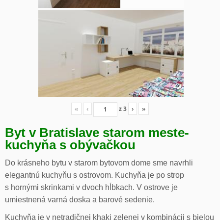
«
‹
z
3
›
»
Byt v Bratislave starom meste-
kuchyňa s obývačkou
Do krásneho bytu v starom bytovom dome sme navrhli
elegantnú kuchyňu s ostrovom. Kuchyňa je po strop
s hornými skrinkami v dvoch hĺbkach. V ostrove je
umiestnená varná doska a barové sedenie.
Kuchyňa je v netradičnej khaki zelenej v kombinácii s bielou