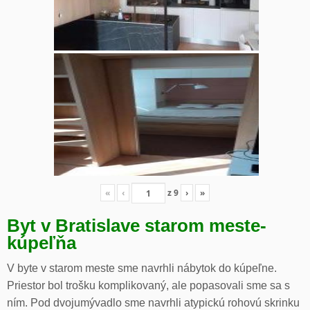
«
‹
z
9
›
»
Byt v Bratislave starom meste-
kúpeľňa
V byte v starom meste sme navrhli nábytok do kúpeľne.
Priestor bol trošku komplikovaný, ale popasovali sme sa s
ním. Pod dvojumývadlo sme navrhli atypickú rohovú skrinku