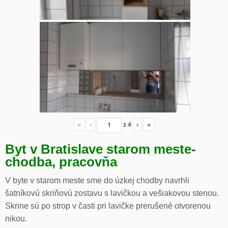
«
‹
z
4
›
»
Byt v Bratislave starom meste-
chodba, pracovňa
V byte v starom meste sme do úzkej chodby navrhli
šatníkovú skriňovú zostavu s lavičkou a vešiakovou stenou.
Skrine sú po strop v časti pri lavičke prerušené otvorenou
nikou.