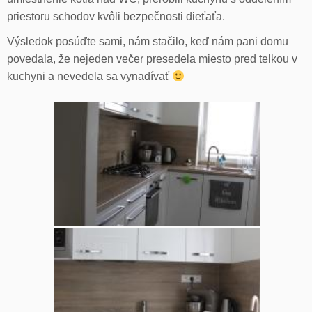
priestoru schodov kvôli bezpečnosti dieťaťa.
Výsledok posúďte sami, nám stačilo, keď nám pani domu
povedala, že nejeden večer presedela miesto pred telkou v
kuchyni a nevedela sa vynadívať