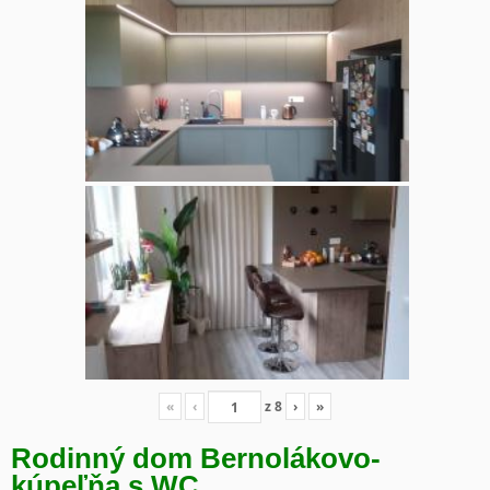
«
‹
z
8
›
»
Rodinný dom Bernolákovo-
kúpeľňa s WC