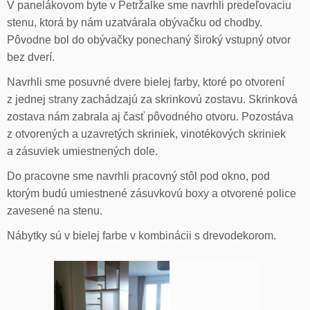
V panelákovom byte v Petržalke sme navrhli predeľovaciu
stenu, ktorá by nám uzatvárala obývačku od chodby.
Pôvodne bol do obývačky ponechaný široký vstupný otvor
bez dverí.
Navrhli sme posuvné dvere bielej farby, ktoré po otvorení
z jednej strany zachádzajú za skrinkovú zostavu. Skrinková
zostava nám zabrala aj časť pôvodného otvoru. Pozostáva
z otvorených a uzavretých skriniek, vinotékových skriniek
a zásuviek umiestnených dole.
Do pracovne sme navrhli pracovný stôl pod okno, pod
ktorým budú umiestnené zásuvkovú boxy a otvorené police
zavesené na stenu.
Nábytky sú v bielej farbe v kombinácii s drevodekorom.