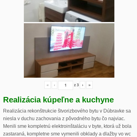
«
‹
z
3
›
»
Realizácia kúpeľne a kuchyne
Realizácia rekonštrukcie štvorizbového bytu v Dúbravke sa
niesla v duchu zachovania z pôvodného bytu čo najviac.
Menili sme kompletnú elektroinštaláciu v byte, ktorá už bola
zastaraná, kompletne sme vymenili obklady a dlažby vo wc