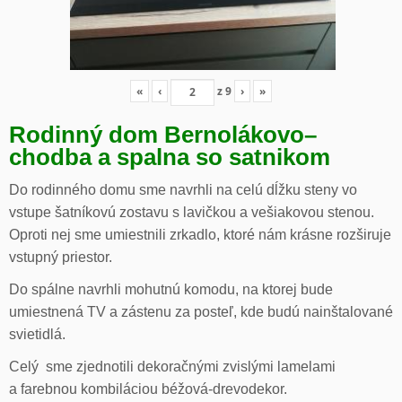
«
‹
z
9
›
»
Rodinný dom Bernolákovo
–
chodba a spalna so satnikom
Do rodinného domu sme navrhli na celú dĺžku steny vo
vstupe šatníkovú zostavu s lavičkou a vešiakovou stenou.
Oproti nej sme umiestnili zrkadlo, ktoré nám krásne rozširuje
vstupný priestor.
Do spálne navrhli mohutnú komodu, na ktorej bude
umiestnená TV a zástenu za posteľ, kde budú nainštalované
svietidlá.
Celý sme zjednotili dekoračnými zvislými lamelami
a farebnou kombiláciou béžová-drevodekor.