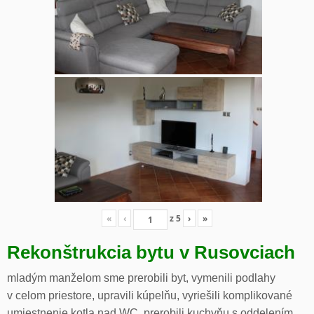
«
‹
z
5
›
»
Rekonštrukcia bytu v Rusovciach
mladým manželom sme prerobili byt, vymenili podlahy
v celom priestore, upravili kúpelňu, vyriešili komplikované
umiestnenie kotla nad WC, prerobili kuchyňu s oddelením