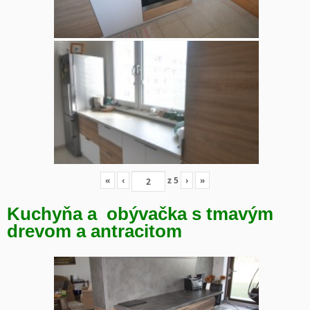
«
‹
z
5
›
»
Kuchyňa a obývačka s tmavým
drevom a antracitom