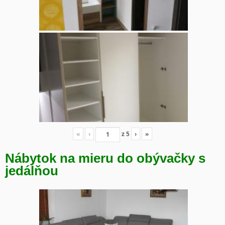
«
‹
z
5
›
»
Nábytok na mieru do obývačky s
jedálňou