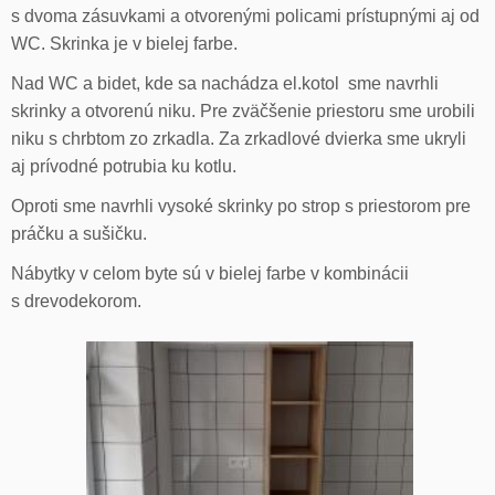
s dvoma zásuvkami a otvorenými policami prístupnými aj od
WC. Skrinka je v bielej farbe.
Nad WC a bidet, kde sa nachádza el.kotol sme navrhli
skrinky a otvorenú niku. Pre zväčšenie priestoru sme urobili
niku s chrbtom zo zrkadla. Za zrkadlové dvierka sme ukryli
aj prívodné potrubia ku kotlu.
Oproti sme navrhli vysoké skrinky po strop s priestorom pre
práčku a sušičku.
Nábytky v celom byte sú v bielej farbe v kombinácii
s drevodekorom.