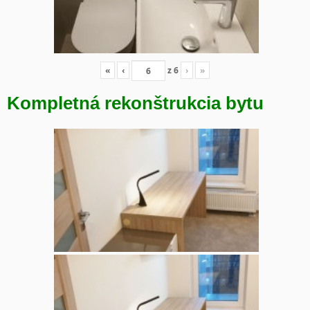
«
‹
z
6
›
»
Kompletná rekonštrukcia bytu