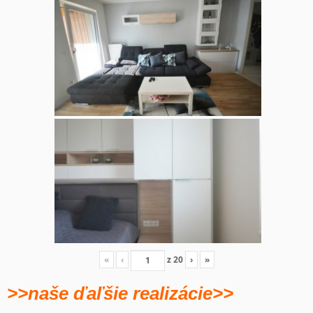
«
‹
z
20
›
»
>>naše ďaľšie realizácie>>