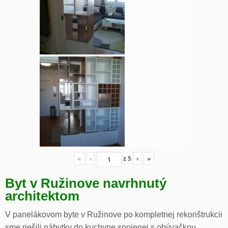
«
‹
z
5
›
»
Byt v Ružinove navrhnutý
architektom
V panelákovom byte v Ružinove po kompletnej rekonštrukcii
sme riešili nábytky do kuchyne spojenej s obývačkou,