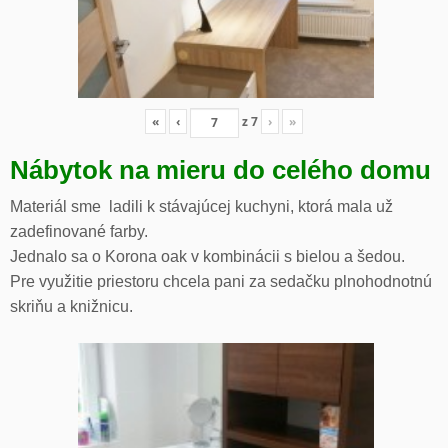
«
‹
z
7
›
»
Nábytok na mieru do celého domu
Materiál sme ladili k stávajúcej kuchyni, ktorá mala už
zadefinované farby.
Jednalo sa o Korona oak v kombinácii s bielou a šedou.
Pre využitie priestoru chcela pani za sedačku plnohodnotnú
skriňu a knižnicu.