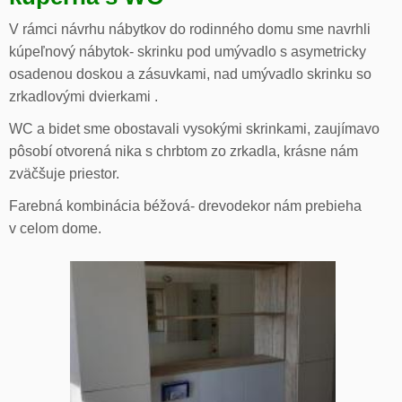
V rámci návrhu nábytkov do rodinného domu sme navrhli
kúpeľnový nábytok- skrinku pod umývadlo s asymetricky
osadenou doskou a zásuvkami, nad umývadlo skrinku so
zrkadlovými dvierkami .
WC a bidet sme obostavali vysokými skrinkami, zaujímavo
pôsobí otvorená nika s chrbtom zo zrkadla, krásne nám
zväčšuje priestor.
Farebná kombinácia béžová- drevodekor nám prebieha
v celom dome.