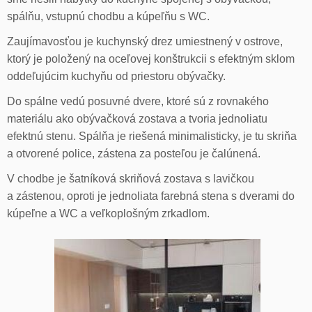
spálňu, vstupnú chodbu a kúpeľňu s WC.
Zaujímavosťou je kuchynský drez umiestnený v ostrove,
ktorý je položený na oceľovej konštrukcii s efektným sklom
oddeľujúcim kuchyňu od priestoru obývačky.
Do spálne vedú posuvné dvere, ktoré sú z rovnakého
materiálu ako obývačková zostava a tvoria jednoliatu
efektnú stenu. Spálňa je riešená minimalisticky, je tu skriňa
a otvorené police, zástena za posteľou je čalúnená.
V chodbe je šatníková skriňová zostava s lavičkou
a zástenou, oproti je jednoliata farebná stena s dverami do
kúpeľne a WC a veľkoplošným zrkadlom.