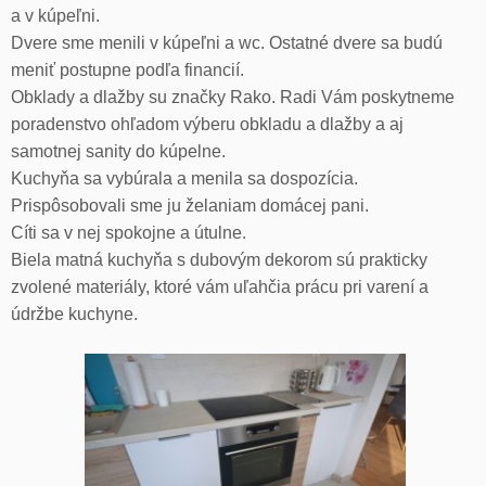
a v kúpeľni.
Dvere sme menili v kúpeľni a wc. Ostatné dvere sa budú
meniť postupne podľa financií.
Obklady a dlažby su značky Rako. Radi Vám poskytneme
poradenstvo ohľadom výberu obkladu a dlažby a aj
samotnej sanity do kúpelne.
Kuchyňa sa vybúrala a menila sa dospozícia.
Prispôsobovali sme ju želaniam domácej pani.
Cíti sa v nej spokojne a útulne.
Biela matná kuchyňa s dubovým dekorom sú prakticky
zvolené materiály, ktoré vám uľahčia prácu pri varení a
údržbe kuchyne.