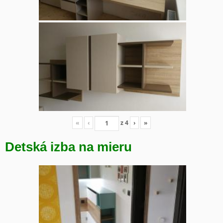
«
‹
z
4
›
»
Detská izba na mieru