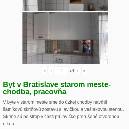
«
‹
z
4
›
»
Byt v Bratislave starom meste-
chodba, pracovňa
V byte v starom meste sme do úzkej chodby navrhli
šatníkovú skriňovú zostavu s lavičkou a vešiakovou stenou.
Skrine sú po strop v časti pri lavičke prerušené otvorenou
nikou.