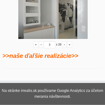
«
‹
z
20
›
»
>>naše ďaľšie realizácie>>
Na stránke irrealis.sk používame Google Analytics za účelom
merania návštevnosti.