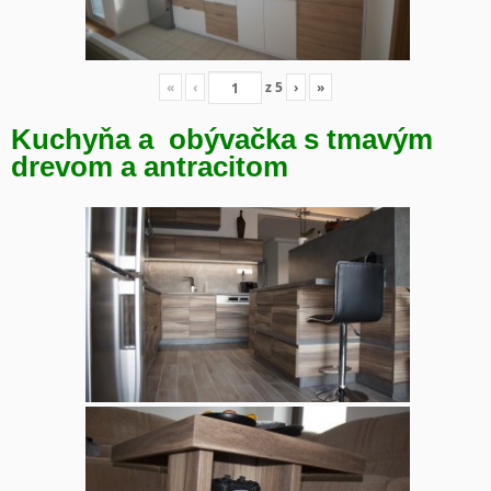
«
‹
z
5
›
»
Kuchyňa a obývačka s tmavým
drevom a antracitom