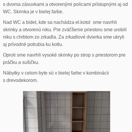
s dvoma zásuvkami a otvorenými policami prístupnými aj od
WC. Skrinka je v bielej farbe.
Nad WC a bidet, kde sa nachádza el.kotol sme navrhli
skrinky a otvorenú niku. Pre zväčšenie priestoru sme urobili
niku s chrbtom zo zrkadla. Za zrkadlové dvierka sme ukryli
aj prívodné potrubia ku kotlu.
Oproti sme navrhli vysoké skrinky po strop s priestorom pre
práčku a sušičku.
Nábytky v celom byte sú v bielej farbe v kombinácii
s drevodekorom.