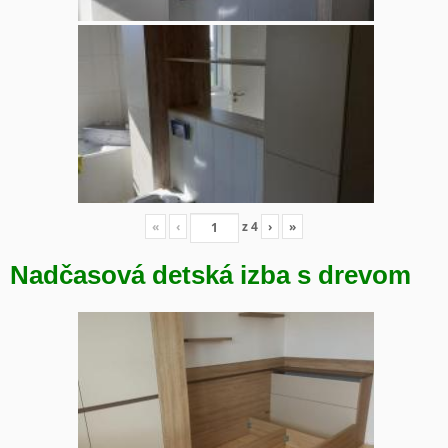
«
‹
z
4
›
»
Nadčasová detská izba s drevom