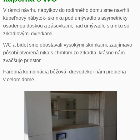
V rámci návrhu nábytkov do rodinného domu sme navrhli
kúpeľnový nábytok- skrinku pod umývadlo s asymetricky
osadenou doskou a zásuvkami, nad umývadlo skrinku so
zrkadlovými dvierkami .
WC a bidet sme obostavali vysokými skrinkami, zaujímavo
pôsobí otvorená nika s chrbtom zo zrkadla, krásne nám
zväčšuje priestor.
Farebná kombinácia béžová- drevodekor nám prebieha
v celom dome.