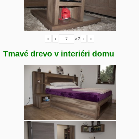
«
‹
z
7
›
»
Tmavé drevo v interiéri domu