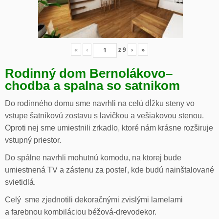
«
‹
z
9
›
»
Rodinný dom Bernolákovo
–
chodba a spalna so satnikom
Do rodinného domu sme navrhli na celú dĺžku steny vo
vstupe šatníkovú zostavu s lavičkou a vešiakovou stenou.
Oproti nej sme umiestnili zrkadlo, ktoré nám krásne rozširuje
vstupný priestor.
Do spálne navrhli mohutnú komodu, na ktorej bude
umiestnená TV a zástenu za posteľ, kde budú nainštalované
svietidlá.
Celý sme zjednotili dekoračnými zvislými lamelami
a farebnou kombiláciou béžová-drevodekor.