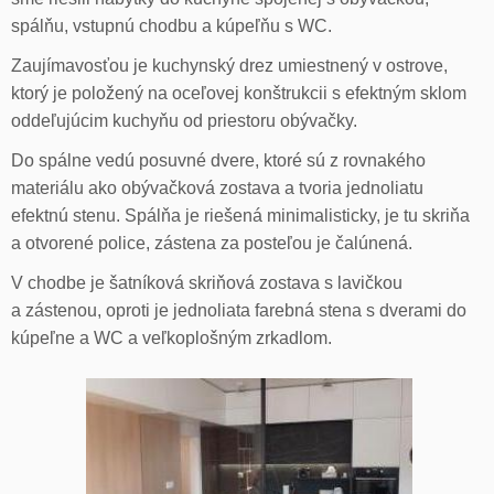
spálňu, vstupnú chodbu a kúpeľňu s WC.
Zaujímavosťou je kuchynský drez umiestnený v ostrove,
ktorý je položený na oceľovej konštrukcii s efektným sklom
oddeľujúcim kuchyňu od priestoru obývačky.
Do spálne vedú posuvné dvere, ktoré sú z rovnakého
materiálu ako obývačková zostava a tvoria jednoliatu
efektnú stenu. Spálňa je riešená minimalisticky, je tu skriňa
a otvorené police, zástena za posteľou je čalúnená.
V chodbe je šatníková skriňová zostava s lavičkou
a zástenou, oproti je jednoliata farebná stena s dverami do
kúpeľne a WC a veľkoplošným zrkadlom.