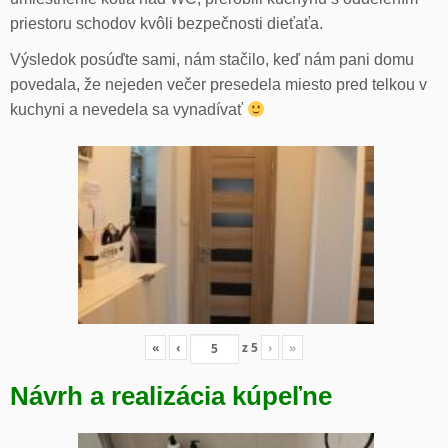
priestoru schodov kvôli bezpečnosti dieťaťa.
Výsledok posúďte sami, nám stačilo, keď nám pani domu
povedala, že nejeden večer presedela miesto pred telkou v
kuchyni a nevedela sa vynadívať
«
‹
z
5
›
»
Návrh a realizácia kúpeľne