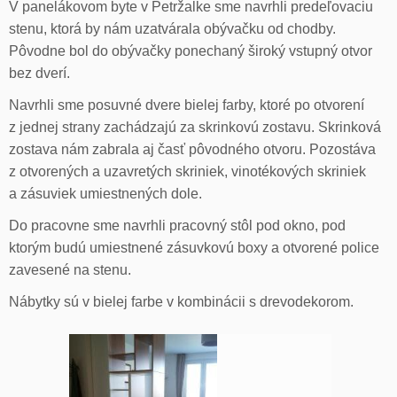
V panelákovom byte v Petržalke sme navrhli predeľovaciu
stenu, ktorá by nám uzatvárala obývačku od chodby.
Pôvodne bol do obývačky ponechaný široký vstupný otvor
bez dverí.
Navrhli sme posuvné dvere bielej farby, ktoré po otvorení
z jednej strany zachádzajú za skrinkovú zostavu. Skrinková
zostava nám zabrala aj časť pôvodného otvoru. Pozostáva
z otvorených a uzavretých skriniek, vinotékových skriniek
a zásuviek umiestnených dole.
Do pracovne sme navrhli pracovný stôl pod okno, pod
ktorým budú umiestnené zásuvkovú boxy a otvorené police
zavesené na stenu.
Nábytky sú v bielej farbe v kombinácii s drevodekorom.