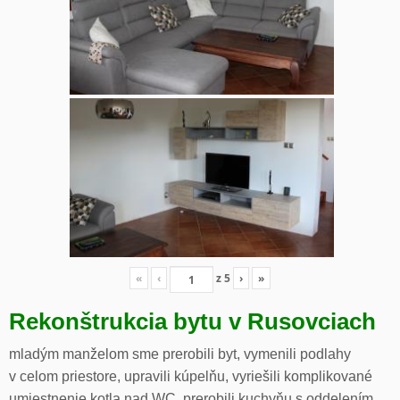
«
‹
z
5
›
»
Rekonštrukcia bytu v Rusovciach
mladým manželom sme prerobili byt, vymenili podlahy
v celom priestore, upravili kúpelňu, vyriešili komplikované
umiestnenie kotla nad WC, prerobili kuchyňu s oddelením