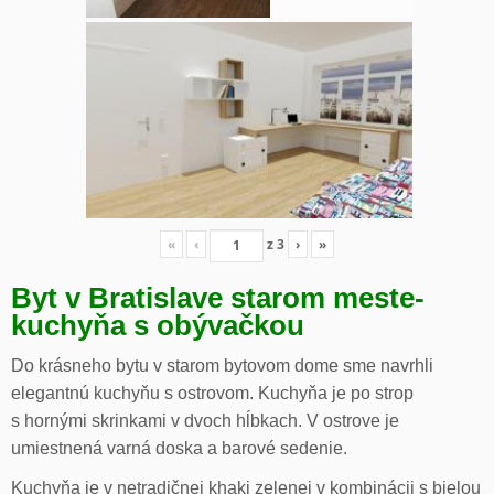
«
‹
z
3
›
»
Byt v Bratislave starom meste-
kuchyňa s obývačkou
Do krásneho bytu v starom bytovom dome sme navrhli
elegantnú kuchyňu s ostrovom. Kuchyňa je po strop
s hornými skrinkami v dvoch hĺbkach. V ostrove je
umiestnená varná doska a barové sedenie.
Kuchyňa je v netradičnej khaki zelenej v kombinácii s bielou