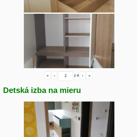
«
‹
z
4
›
»
Detská izba na mieru