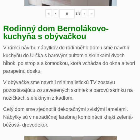
«
‹
z
8
›
»
Rodinný dom Bernolákovo-
kuchyňa s obývačkou
V rámci návrhu nábytkov do rodinného domu sme navrhli
kuchyňu do U-čka s barovým pultom a skrinkami dvoch
hĺbok po strop a s komodkou, ktorá vchádza do okna a tvorí
parapetnú dosku.
V obývačke sme navrhli minimalistickú TV zostavu
pozostávajúcu zo zavesených skriniek a barovú skrinku na
nožičkách s efektným zrkadlom.
Celý dom sme zjednotili dekoračnými zvislými lamelami.
Nábytky sú v netradičnej farebnej kombinácii khaki zelená-
béžová- drevodekor.