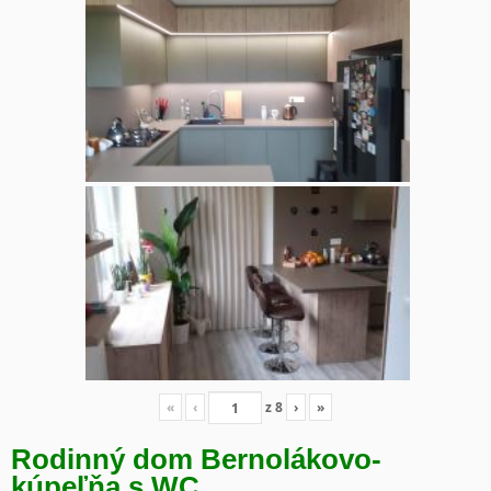
«
‹
z
8
›
»
Rodinný dom Bernolákovo-
kúpeľňa s WC