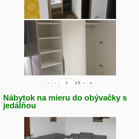
«
‹
z
5
›
»
Nábytok na mieru do obývačky s
jedálňou