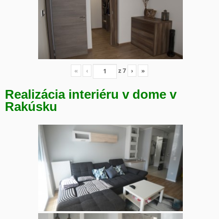
«
‹
z
7
›
»
Realizácia interiéru v dome v
Rakúsku