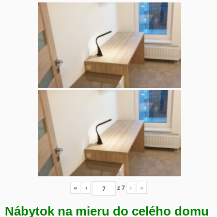
«
‹
z
7
›
»
Nábytok na mieru do celého domu