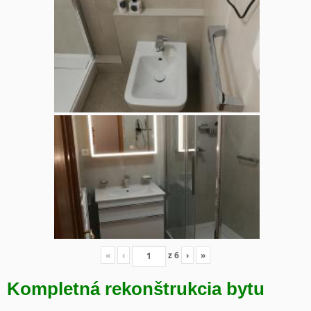
«
‹
z
6
›
»
Kompletná rekonštrukcia bytu