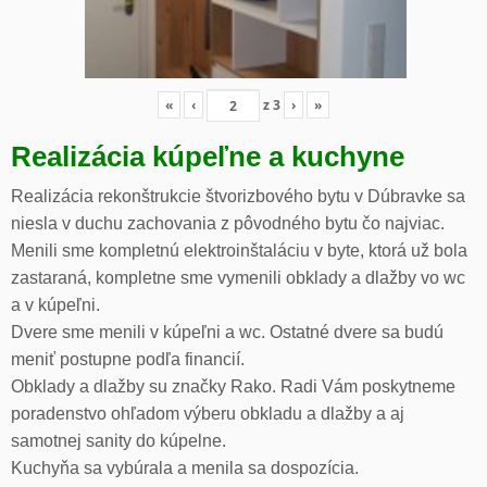
«
‹
z
3
›
»
Realizácia kúpeľne a kuchyne
Realizácia rekonštrukcie štvorizbového bytu v Dúbravke sa
niesla v duchu zachovania z pôvodného bytu čo najviac.
Menili sme kompletnú elektroinštaláciu v byte, ktorá už bola
zastaraná, kompletne sme vymenili obklady a dlažby vo wc
a v kúpeľni.
Dvere sme menili v kúpeľni a wc. Ostatné dvere sa budú
meniť postupne podľa financií.
Obklady a dlažby su značky Rako. Radi Vám poskytneme
poradenstvo ohľadom výberu obkladu a dlažby a aj
samotnej sanity do kúpelne.
Kuchyňa sa vybúrala a menila sa dospozícia.