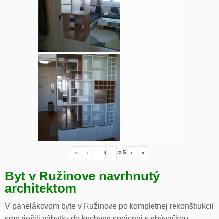
«
‹
z
5
›
»
Byt v Ružinove navrhnutý
architektom
V panelákovom byte v Ružinove po kompletnej rekonštrukcii
sme riešili nábytky do kuchyne spojenej s obývačkou,