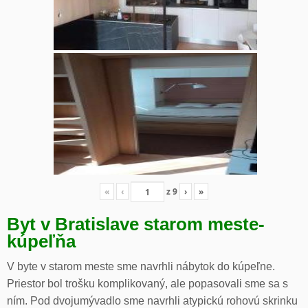
«
‹
z
9
›
»
Byt v Bratislave starom meste-
kúpeľňa
V byte v starom meste sme navrhli nábytok do kúpeľne.
Priestor bol trošku komplikovaný, ale popasovali sme sa s
ním. Pod dvojumývadlo sme navrhli atypickú rohovú skrinku