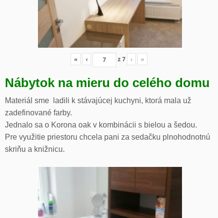
«
‹
z
7
›
»
Nábytok na mieru do celého domu
Materiál sme ladili k stávajúcej kuchyni, ktorá mala už
zadefinované farby.
Jednalo sa o Korona oak v kombinácii s bielou a šedou.
Pre využitie priestoru chcela pani za sedačku plnohodnotnú
skriňu a knižnicu.