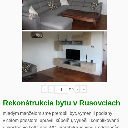
«
‹
z
5
›
»
Rekonštrukcia bytu v Rusovciach
mladým manželom sme prerobili byt, vymenili podlahy
v celom priestore, upravili kúpelňu, vyriešili komplikované
umiestnenie kotla nad WC, prerobili kuchyňu s oddelením