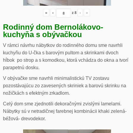
«
‹
z
8
›
»
Rodinný dom Bernolákovo-
kuchyňa s obývačkou
V rámci návrhu nábytkov do rodinného domu sme navrhli
kuchyňu do U-čka s barovým pultom a skrinkami dvoch
hĺbok po strop a s komodkou, ktorá vchádza do okna a tvorí
parapetnú dosku.
V obývačke sme navrhli minimalistickú TV zostavu
pozostávajúcu zo zavesených skriniek a barovú skrinku na
nožičkách s efektným zrkadlom.
Celý dom sme zjednotili dekoračnými zvislými lamelami.
Nábytky sú v netradičnej farebnej kombinácii khaki zelená-
béžová- drevodekor.