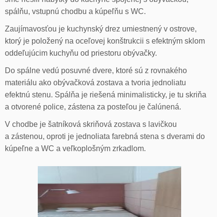
spálňu, vstupnú chodbu a kúpeľňu s WC.
Zaujímavosťou je kuchynský drez umiestnený v ostrove,
ktorý je položený na oceľovej konštrukcii s efektným sklom
oddeľujúcim kuchyňu od priestoru obývačky.
Do spálne vedú posuvné dvere, ktoré sú z rovnakého
materiálu ako obývačková zostava a tvoria jednoliatu
efektnú stenu. Spálňa je riešená minimalisticky, je tu skriňa
a otvorené police, zástena za posteľou je čalúnená.
V chodbe je šatníková skriňová zostava s lavičkou
a zástenou, oproti je jednoliata farebná stena s dverami do
kúpeľne a WC a veľkoplošným zrkadlom.