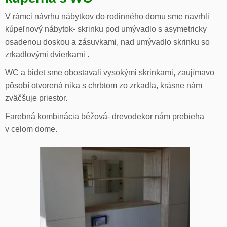
V rámci návrhu nábytkov do rodinného domu sme navrhli
kúpeľnový nábytok- skrinku pod umývadlo s asymetricky
osadenou doskou a zásuvkami, nad umývadlo skrinku so
zrkadlovými dvierkami .
WC a bidet sme obostavali vysokými skrinkami, zaujímavo
pôsobí otvorená nika s chrbtom zo zrkadla, krásne nám
zväčšuje priestor.
Farebná kombinácia béžová- drevodekor nám prebieha
v celom dome.