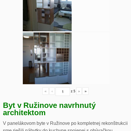
«
‹
z
5
›
»
Byt v Ružinove navrhnutý
architektom
V panelákovom byte v Ružinove po kompletnej rekonštrukcii
sme riešili nábytky do kuchyne spojenej s obývačkou,