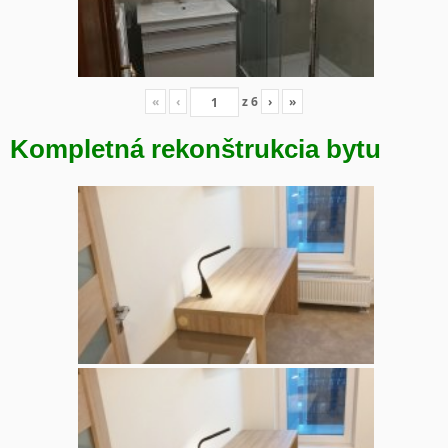
«
‹
z
6
›
»
Kompletná rekonštrukcia bytu