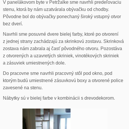
V panelákovom byte v Petržalke sme navrhli predeľovaciu
stenu, ktorá by nám uzatvárala obývačku od chodby.
Pôvodne bol do obývačky ponechaný široký vstupný otvor
bez dverí.
Navrhli sme posuvné dvere bielej farby, ktoré po otvorení
z jednej strany zachádzajú za skrinkovú zostavu. Skrinková
zostava nám zabrala aj časť pôvodného otvoru. Pozostáva
z otvorených a uzavretých skriniek, vinotékových skriniek
a zásuviek umiestnených dole.
Do pracovne sme navrhli pracovný stôl pod okno, pod
ktorým budú umiestnené zásuvkovú boxy a otvorené police
zavesené na stenu.
Nábytky sú v bielej farbe v kombinácii s drevodekorom.