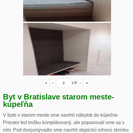
«
‹
z
9
›
»
Byt v Bratislave starom meste-
kúpeľňa
V byte v starom meste sme navrhli nábytok do kúpeľne.
Priestor bol trošku komplikovaný, ale popasovali sme sa s
ním. Pod dvojumývadlo sme navrhli atypickú rohovú skrinku