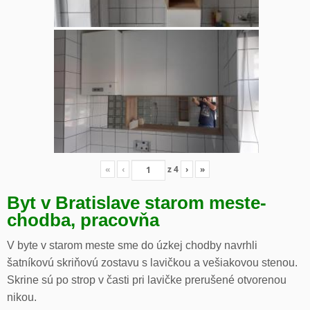
«
‹
z
4
›
»
Byt v Bratislave starom meste-
chodba, pracovňa
V byte v starom meste sme do úzkej chodby navrhli
šatníkovú skriňovú zostavu s lavičkou a vešiakovou stenou.
Skrine sú po strop v časti pri lavičke prerušené otvorenou
nikou.