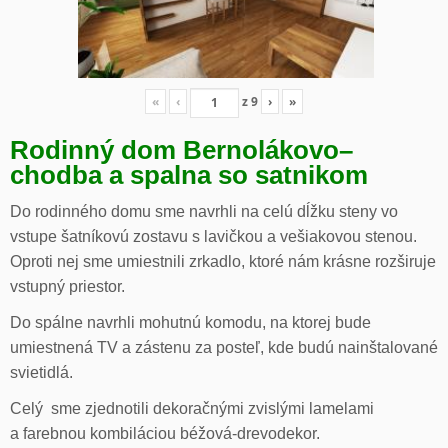
«
‹
z
9
›
»
Rodinný dom Bernolákovo
–
chodba a spalna so satnikom
Do rodinného domu sme navrhli na celú dĺžku steny vo
vstupe šatníkovú zostavu s lavičkou a vešiakovou stenou.
Oproti nej sme umiestnili zrkadlo, ktoré nám krásne rozširuje
vstupný priestor.
Do spálne navrhli mohutnú komodu, na ktorej bude
umiestnená TV a zástenu za posteľ, kde budú nainštalované
svietidlá.
Celý sme zjednotili dekoračnými zvislými lamelami
a farebnou kombiláciou béžová-drevodekor.