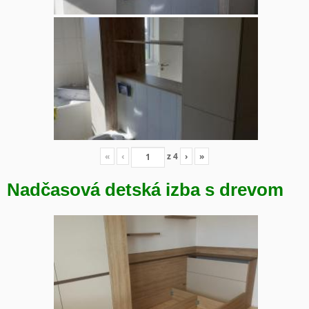
«
‹
z
4
›
»
Nadčasová detská izba s drevom