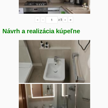
«
‹
z
5
›
»
Návrh a realizácia kúpeľne