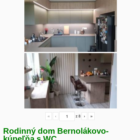
«
‹
z
8
›
»
Rodinný dom Bernolákovo-
kúpeľňa s WC