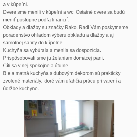
a v kúpeľni.
Dvere sme menili v kúpeľni a wc. Ostatné dvere sa budú
meniť postupne podľa financií.
Obklady a dlažby su značky Rako. Radi Vám poskytneme
poradenstvo ohľadom výberu obkladu a dlažby a aj
samotnej sanity do kúpelne.
Kuchyňa sa vybúrala a menila sa dospozícia.
Prispôsobovali sme ju želaniam domácej pani.
Cíti sa v nej spokojne a útulne.
Biela matná kuchyňa s dubovým dekorom sú prakticky
zvolené materiály, ktoré vám uľahčia prácu pri varení a
údržbe kuchyne.