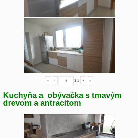
«
‹
z
5
›
»
Kuchyňa a obývačka s tmavým
drevom a antracitom