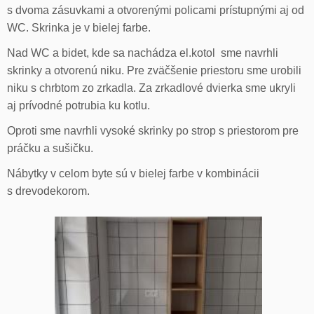
s dvoma zásuvkami a otvorenými policami prístupnými aj od
WC. Skrinka je v bielej farbe.
Nad WC a bidet, kde sa nachádza el.kotol sme navrhli
skrinky a otvorenú niku. Pre zväčšenie priestoru sme urobili
niku s chrbtom zo zrkadla. Za zrkadlové dvierka sme ukryli
aj prívodné potrubia ku kotlu.
Oproti sme navrhli vysoké skrinky po strop s priestorom pre
práčku a sušičku.
Nábytky v celom byte sú v bielej farbe v kombinácii
s drevodekorom.