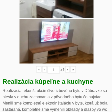
«
‹
z
3
›
»
Realizácia kúpeľne a kuchyne
Realizácia rekonštrukcie štvorizbového bytu v Dúbravke sa
niesla v duchu zachovania z pôvodného bytu čo najviac.
Menili sme kompletnú elektroinštaláciu v byte, ktorá už bola
zastaraná, kompletne sme vymenili obklady a dlažby vo wc