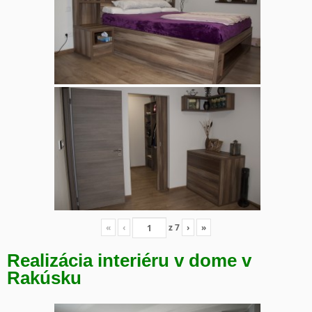
«
‹
z
7
›
»
Realizácia interiéru v dome v
Rakúsku