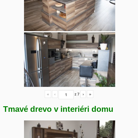
«
‹
z
7
›
»
Tmavé drevo v interiéri domu