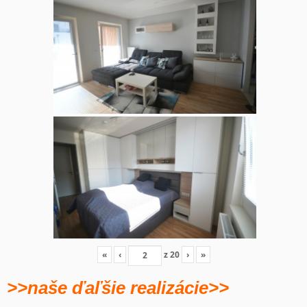
«
‹
z
20
›
»
>>naše ďaľšie realizácie>>