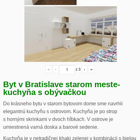
«
‹
z
3
›
»
Byt v Bratislave starom meste-
kuchyňa s obývačkou
Do krásneho bytu v starom bytovom dome sme navrhli
elegantnú kuchyňu s ostrovom. Kuchyňa je po strop
s hornými skrinkami v dvoch hĺbkach. V ostrove je
umiestnená varná doska a barové sedenie.
Kuchyňa je v netradičnej khaki zelenej v kombinácii s bielou