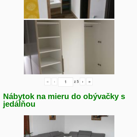
«
‹
z
5
›
»
Nábytok na mieru do obývačky s
jedálňou