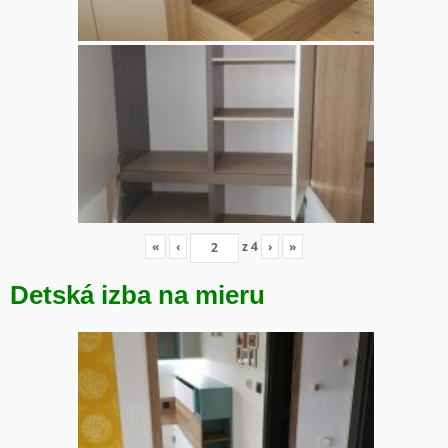
«
‹
z
4
›
»
Detská izba na mieru