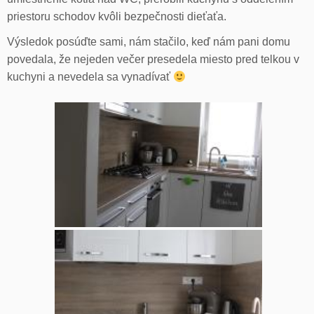
priestoru schodov kvôli bezpečnosti dieťaťa.
Výsledok posúďte sami, nám stačilo, keď nám pani domu
povedala, že nejeden večer presedela miesto pred telkou v
kuchyni a nevedela sa vynadívať