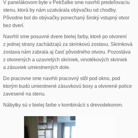
V panelákovom byte v Petržalke sme navrhli predeľovaciu
stenu, ktorá by nám uzatvárala obývačku od chodby.
Pôvodne bol do obývačky ponechaný široký vstupný otvor
bez dverí.
Navrhli sme posuvné dvere bielej farby, ktoré po otvorení
z jednej strany zachádzajú za skrinkovú zostavu. Skrinková
zostava nám zabrala aj časť pôvodného otvoru. Pozostáva
z otvorených a uzavretých skriniek, vinotékových skriniek
a zásuviek umiestnených dole.
Do pracovne sme navrhli pracovný stôl pod okno, pod
ktorým budú umiestnené zásuvkovú boxy a otvorené police
zavesené na stenu.
Nábytky sú v bielej farbe v kombinácii s drevodekorom.