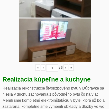
«
‹
z
3
›
»
Realizácia kúpeľne a kuchyne
Realizácia rekonštrukcie štvorizbového bytu v Dúbravke sa
niesla v duchu zachovania z pôvodného bytu čo najviac.
Menili sme kompletnú elektroinštaláciu v byte, ktorá už bola
zastaraná, kompletne sme vymenili obklady a dlažby vo wc