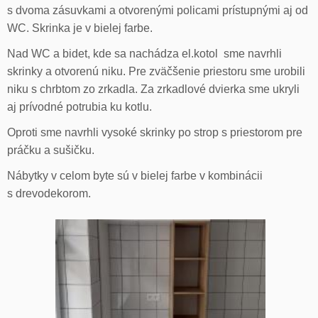
s dvoma zásuvkami a otvorenými policami prístupnými aj od
WC. Skrinka je v bielej farbe.
Nad WC a bidet, kde sa nachádza el.kotol sme navrhli
skrinky a otvorenú niku. Pre zväčšenie priestoru sme urobili
niku s chrbtom zo zrkadla. Za zrkadlové dvierka sme ukryli
aj prívodné potrubia ku kotlu.
Oproti sme navrhli vysoké skrinky po strop s priestorom pre
práčku a sušičku.
Nábytky v celom byte sú v bielej farbe v kombinácii
s drevodekorom.