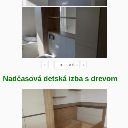
«
‹
z
4
›
»
Nadčasová detská izba s drevom