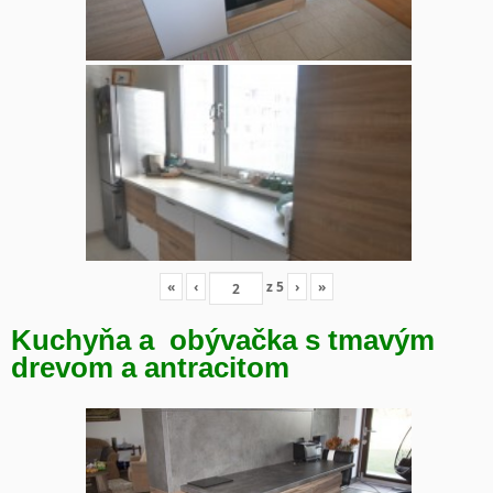
«
‹
z
5
›
»
Kuchyňa a obývačka s tmavým
drevom a antracitom