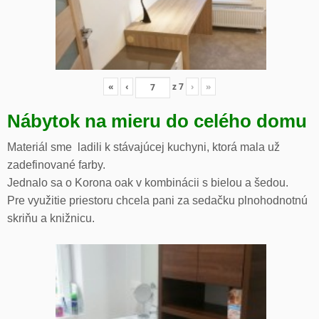
«
‹
z
7
›
»
Nábytok na mieru do celého domu
Materiál sme ladili k stávajúcej kuchyni, ktorá mala už
zadefinované farby.
Jednalo sa o Korona oak v kombinácii s bielou a šedou.
Pre využitie priestoru chcela pani za sedačku plnohodnotnú
skriňu a knižnicu.