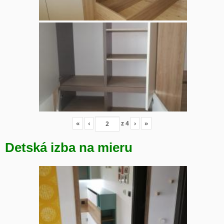
«
‹
z
4
›
»
Detská izba na mieru