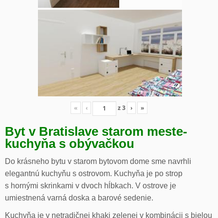
«
‹
z
3
›
»
Byt v Bratislave starom meste-
kuchyňa s obývačkou
Do krásneho bytu v starom bytovom dome sme navrhli
elegantnú kuchyňu s ostrovom. Kuchyňa je po strop
s hornými skrinkami v dvoch hĺbkach. V ostrove je
umiestnená varná doska a barové sedenie.
Kuchyňa je v netradičnej khaki zelenej v kombinácii s bielou