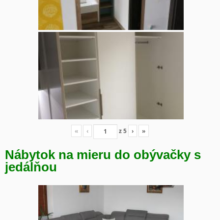
«
‹
z
5
›
»
Nábytok na mieru do obývačky s
jedálňou