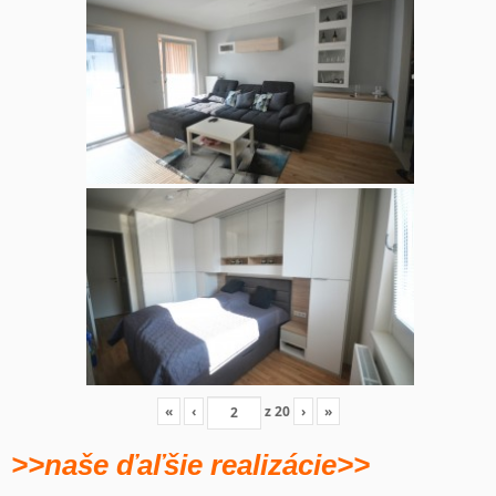
«
‹
z
20
›
»
>>naše ďaľšie realizácie>>