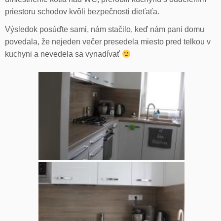
priestoru schodov kvôli bezpečnosti dieťaťa.
Výsledok posúďte sami, nám stačilo, keď nám pani domu
povedala, že nejeden večer presedela miesto pred telkou v
kuchyni a nevedela sa vynadívať