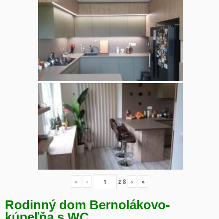
«
‹
z
8
›
»
Rodinný dom Bernolákovo-
kúpeľňa s WC