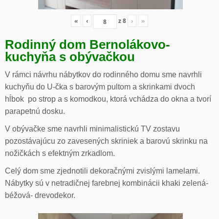
«
‹
z
8
›
»
Rodinný dom Bernolákovo-
kuchyňa s obývačkou
V rámci návrhu nábytkov do rodinného domu sme navrhli
kuchyňu do U-čka s barovým pultom a skrinkami dvoch
hĺbok po strop a s komodkou, ktorá vchádza do okna a tvorí
parapetnú dosku.
V obývačke sme navrhli minimalistickú TV zostavu
pozostávajúcu zo zavesených skriniek a barovú skrinku na
nožičkách s efektným zrkadlom.
Celý dom sme zjednotili dekoračnými zvislými lamelami.
Nábytky sú v netradičnej farebnej kombinácii khaki zelená-
béžová- drevodekor.