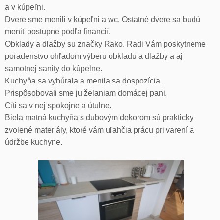
a v kúpeľni.
Dvere sme menili v kúpeľni a wc. Ostatné dvere sa budú
meniť postupne podľa financií.
Obklady a dlažby su značky Rako. Radi Vám poskytneme
poradenstvo ohľadom výberu obkladu a dlažby a aj
samotnej sanity do kúpelne.
Kuchyňa sa vybúrala a menila sa dospozícia.
Prispôsobovali sme ju želaniam domácej pani.
Cíti sa v nej spokojne a útulne.
Biela matná kuchyňa s dubovým dekorom sú prakticky
zvolené materiály, ktoré vám uľahčia prácu pri varení a
údržbe kuchyne.