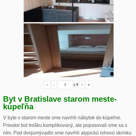
«
‹
z
9
›
»
Byt v Bratislave starom meste-
kúpeľňa
V byte v starom meste sme navrhli nábytok do kúpeľne.
Priestor bol trošku komplikovaný, ale popasovali sme sa s
ním. Pod dvojumývadlo sme navrhli atypickú rohovú skrinku