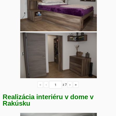
«
‹
z
7
›
»
Realizácia interiéru v dome v
Rakúsku