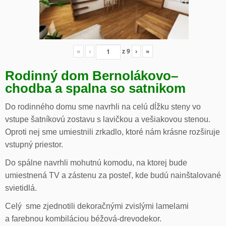
«
‹
z
9
›
»
Rodinný dom Bernolákovo
–
chodba a spalna so satnikom
Do rodinného domu sme navrhli na celú dĺžku steny vo
vstupe šatníkovú zostavu s lavičkou a vešiakovou stenou.
Oproti nej sme umiestnili zrkadlo, ktoré nám krásne rozširuje
vstupný priestor.
Do spálne navrhli mohutnú komodu, na ktorej bude
umiestnená TV a zástenu za posteľ, kde budú nainštalované
svietidlá.
Celý sme zjednotili dekoračnými zvislými lamelami
a farebnou kombiláciou béžová-drevodekor.