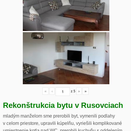
«
‹
z
5
›
»
Rekonštrukcia bytu v Rusovciach
mladým manželom sme prerobili byt, vymenili podlahy
v celom priestore, upravili kúpelňu, vyriešili komplikované
umiestnenie kotla nad WC, prerobili kuchyňu s oddelením