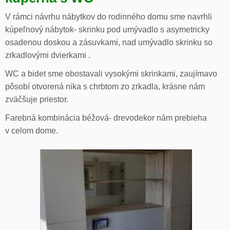
V rámci návrhu nábytkov do rodinného domu sme navrhli
kúpeľnový nábytok- skrinku pod umývadlo s asymetricky
osadenou doskou a zásuvkami, nad umývadlo skrinku so
zrkadlovými dvierkami .
WC a bidet sme obostavali vysokými skrinkami, zaujímavo
pôsobí otvorená nika s chrbtom zo zrkadla, krásne nám
zväčšuje priestor.
Farebná kombinácia béžová- drevodekor nám prebieha
v celom dome.