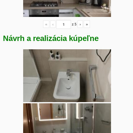
«
‹
z
5
›
»
Návrh a realizácia kúpeľne