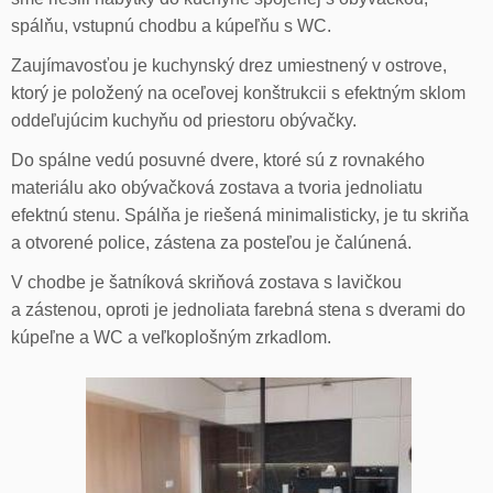
spálňu, vstupnú chodbu a kúpeľňu s WC.
Zaujímavosťou je kuchynský drez umiestnený v ostrove,
ktorý je položený na oceľovej konštrukcii s efektným sklom
oddeľujúcim kuchyňu od priestoru obývačky.
Do spálne vedú posuvné dvere, ktoré sú z rovnakého
materiálu ako obývačková zostava a tvoria jednoliatu
efektnú stenu. Spálňa je riešená minimalisticky, je tu skriňa
a otvorené police, zástena za posteľou je čalúnená.
V chodbe je šatníková skriňová zostava s lavičkou
a zástenou, oproti je jednoliata farebná stena s dverami do
kúpeľne a WC a veľkoplošným zrkadlom.