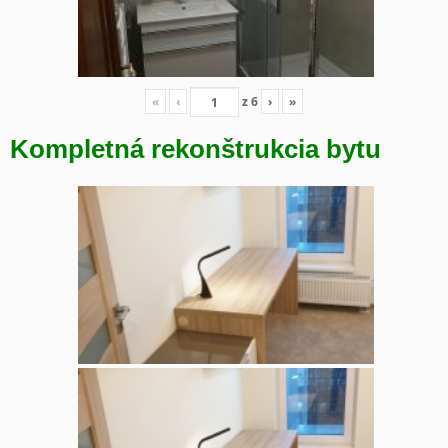
«
‹
z
6
›
»
Kompletná rekonštrukcia bytu