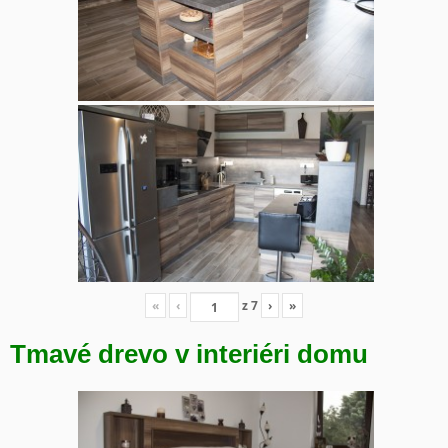
«
‹
z
7
›
»
Tmavé drevo v interiéri domu