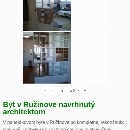
«
‹
z
5
›
»
Byt v Ružinove navrhnutý
architektom
V panelákovom byte v Ružinove po kompletnej rekonštrukcii
sme riešili nábytky do kuchyne spojenej s obývačkou,