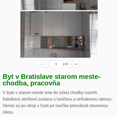
«
‹
z
4
›
»
Byt v Bratislave starom meste-
chodba, pracovňa
V byte v starom meste sme do úzkej chodby navrhli
šatníkovú skriňovú zostavu s lavičkou a vešiakovou stenou.
Skrine sú po strop v časti pri lavičke prerušené otvorenou
nikou.