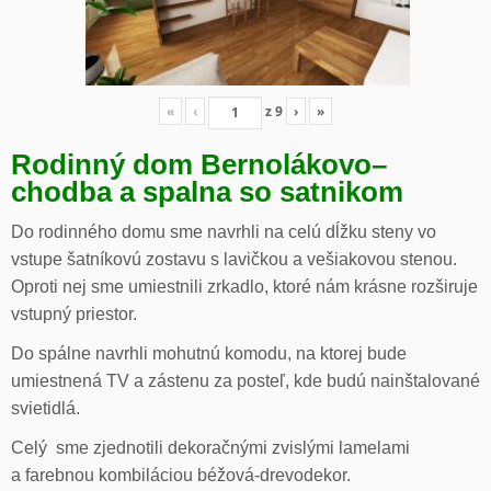
«
‹
z
9
›
»
Rodinný dom Bernolákovo
–
chodba a spalna so satnikom
Do rodinného domu sme navrhli na celú dĺžku steny vo
vstupe šatníkovú zostavu s lavičkou a vešiakovou stenou.
Oproti nej sme umiestnili zrkadlo, ktoré nám krásne rozširuje
vstupný priestor.
Do spálne navrhli mohutnú komodu, na ktorej bude
umiestnená TV a zástenu za posteľ, kde budú nainštalované
svietidlá.
Celý sme zjednotili dekoračnými zvislými lamelami
a farebnou kombiláciou béžová-drevodekor.