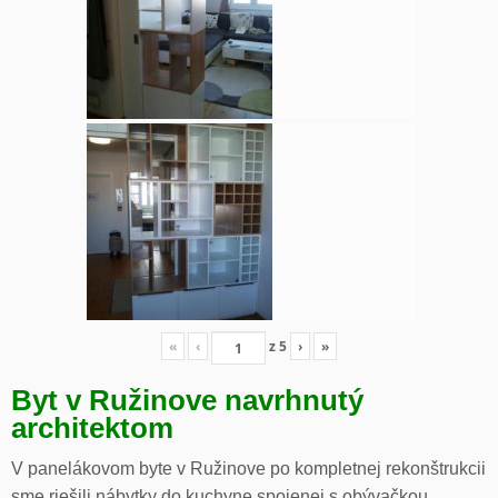
«
‹
z
5
›
»
Byt v Ružinove navrhnutý
architektom
V panelákovom byte v Ružinove po kompletnej rekonštrukcii
sme riešili nábytky do kuchyne spojenej s obývačkou,