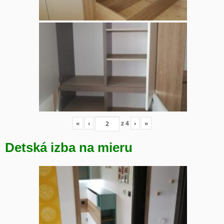
«
‹
z
4
›
»
Detská izba na mieru