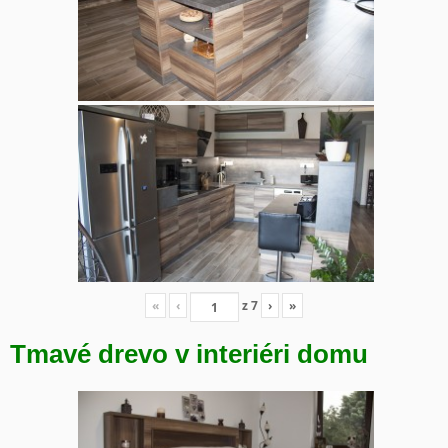
«
‹
z
7
›
»
Tmavé drevo v interiéri domu