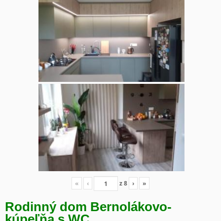
«
‹
z
8
›
»
Rodinný dom Bernolákovo-
kúpeľňa s WC