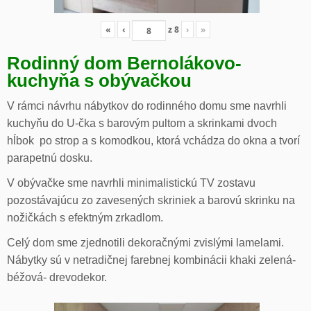
«
‹
z
8
›
»
Rodinný dom Bernolákovo-
kuchyňa s obývačkou
V rámci návrhu nábytkov do rodinného domu sme navrhli
kuchyňu do U-čka s barovým pultom a skrinkami dvoch
hĺbok po strop a s komodkou, ktorá vchádza do okna a tvorí
parapetnú dosku.
V obývačke sme navrhli minimalistickú TV zostavu
pozostávajúcu zo zavesených skriniek a barovú skrinku na
nožičkách s efektným zrkadlom.
Celý dom sme zjednotili dekoračnými zvislými lamelami.
Nábytky sú v netradičnej farebnej kombinácii khaki zelená-
béžová- drevodekor.