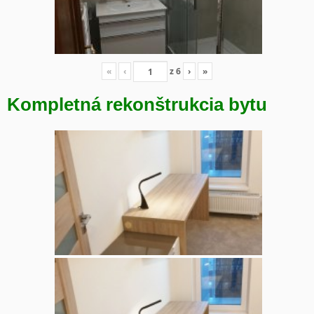
«
‹
z
6
›
»
Kompletná rekonštrukcia bytu