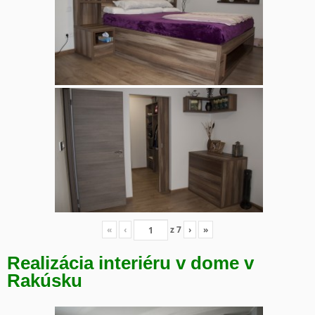
«
‹
z
7
›
»
Realizácia interiéru v dome v
Rakúsku