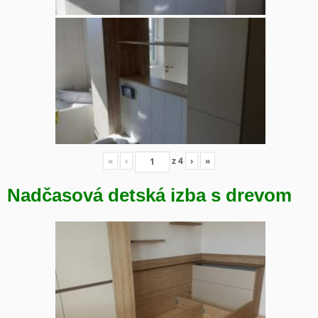
«
‹
z
4
›
»
Nadčasová detská izba s drevom