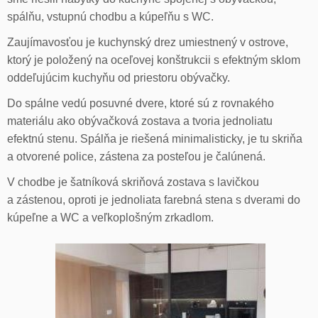
spálňu, vstupnú chodbu a kúpeľňu s WC.
Zaujímavosťou je kuchynský drez umiestnený v ostrove,
ktorý je položený na oceľovej konštrukcii s efektným sklom
oddeľujúcim kuchyňu od priestoru obývačky.
Do spálne vedú posuvné dvere, ktoré sú z rovnakého
materiálu ako obývačková zostava a tvoria jednoliatu
efektnú stenu. Spálňa je riešená minimalisticky, je tu skriňa
a otvorené police, zástena za posteľou je čalúnená.
V chodbe je šatníková skriňová zostava s lavičkou
a zástenou, oproti je jednoliata farebná stena s dverami do
kúpeľne a WC a veľkoplošným zrkadlom.