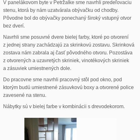
V panelákovom byte v Petržalke sme navrhli predeľovaciu
stenu, ktorá by nám uzatvárala obývačku od chodby.
Pôvodne bol do obývačky ponechaný široký vstupný otvor
bez dverí.
Navrhli sme posuvné dvere bielej farby, ktoré po otvorení
z jednej strany zachádzajú za skrinkovú zostavu. Skrinková
zostava nám zabrala aj časť pôvodného otvoru. Pozostáva
z otvorených a uzavretých skriniek, vinotékových skriniek
a zásuviek umiestnených dole.
Do pracovne sme navrhli pracovný stôl pod okno, pod
ktorým budú umiestnené zásuvkovú boxy a otvorené police
zavesené na stenu.
Nábytky sú v bielej farbe v kombinácii s drevodekorom.