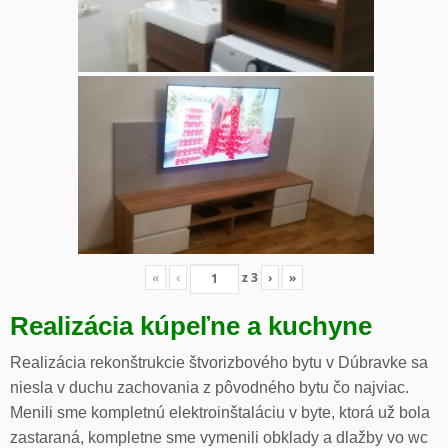
«
‹
z
3
›
»
Realizácia kúpeľne a kuchyne
Realizácia rekonštrukcie štvorizbového bytu v Dúbravke sa
niesla v duchu zachovania z pôvodného bytu čo najviac.
Menili sme kompletnú elektroinštaláciu v byte, ktorá už bola
zastaraná, kompletne sme vymenili obklady a dlažby vo wc