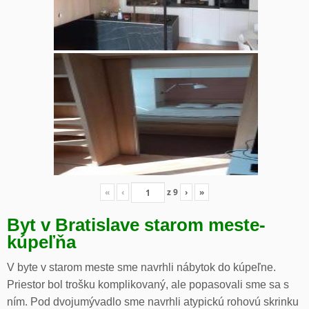
«
‹
z
9
›
»
Byt v Bratislave starom meste-
kúpeľňa
V byte v starom meste sme navrhli nábytok do kúpeľne.
Priestor bol trošku komplikovaný, ale popasovali sme sa s
ním. Pod dvojumývadlo sme navrhli atypickú rohovú skrinku