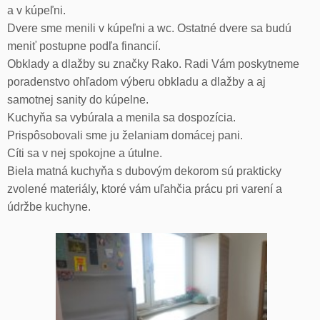
a v kúpeľni.
Dvere sme menili v kúpeľni a wc. Ostatné dvere sa budú
meniť postupne podľa financií.
Obklady a dlažby su značky Rako. Radi Vám poskytneme
poradenstvo ohľadom výberu obkladu a dlažby a aj
samotnej sanity do kúpelne.
Kuchyňa sa vybúrala a menila sa dospozícia.
Prispôsobovali sme ju želaniam domácej pani.
Cíti sa v nej spokojne a útulne.
Biela matná kuchyňa s dubovým dekorom sú prakticky
zvolené materiály, ktoré vám uľahčia prácu pri varení a
údržbe kuchyne.