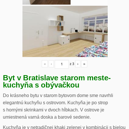
«
‹
z
3
›
»
Byt v Bratislave starom meste-
kuchyňa s obývačkou
Do krásneho bytu v starom bytovom dome sme navrhli
elegantnú kuchyňu s ostrovom. Kuchyňa je po strop
s hornými skrinkami v dvoch hĺbkach. V ostrove je
umiestnená varná doska a barové sedenie.
Kuchyňa je v netradičnej khaki zelenej v kombinácii s bielou