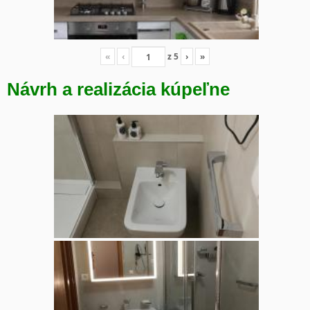
«
‹
z
5
›
»
Návrh a realizácia kúpeľne