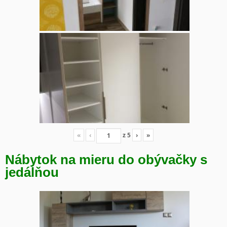
«
‹
z
5
›
»
Nábytok na mieru do obývačky s
jedálňou