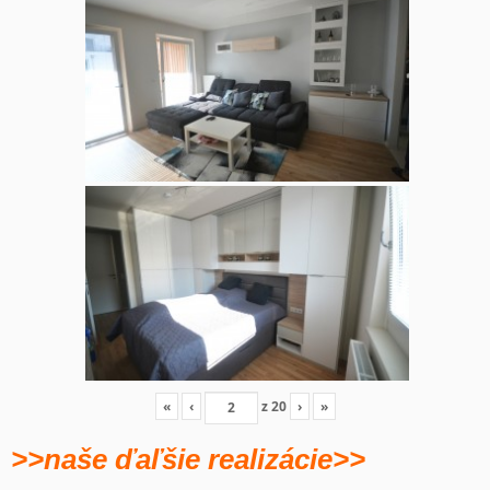
«
‹
z
20
›
»
>>naše ďaľšie realizácie>>