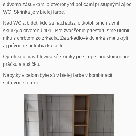
s dvoma zásuvkami a otvorenými policami prístupnými aj od
WC. Skrinka je v bielej farbe.
Nad WC a bidet, kde sa nachádza el.kotol sme navrhli
skrinky a otvorenú niku. Pre zväčšenie priestoru sme urobili
niku s chrbtom zo zrkadla. Za zrkadlové dvierka sme ukryli
aj prívodné potrubia ku kotlu.
Oproti sme navrhli vysoké skrinky po strop s priestorom pre
práčku a sušičku.
Nábytky v celom byte sú v bielej farbe v kombinácii
s drevodekorom.