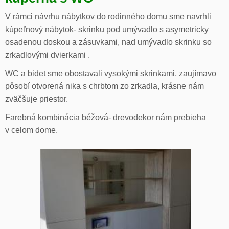
V rámci návrhu nábytkov do rodinného domu sme navrhli
kúpeľnový nábytok- skrinku pod umývadlo s asymetricky
osadenou doskou a zásuvkami, nad umývadlo skrinku so
zrkadlovými dvierkami .
WC a bidet sme obostavali vysokými skrinkami, zaujímavo
pôsobí otvorená nika s chrbtom zo zrkadla, krásne nám
zväčšuje priestor.
Farebná kombinácia béžová- drevodekor nám prebieha
v celom dome.