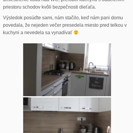
priestoru schodov kvôli bezpečnosti dieťaťa.
Výsledok posúďte sami, nám stačilo, keď nám pani domu
povedala, že nejeden večer presedela miesto pred telkou v
kuchyni a nevedela sa vynadívať