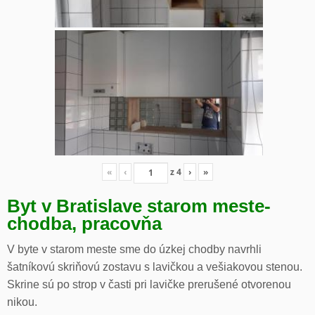
«
‹
z
4
›
»
Byt v Bratislave starom meste-
chodba, pracovňa
V byte v starom meste sme do úzkej chodby navrhli
šatníkovú skriňovú zostavu s lavičkou a vešiakovou stenou.
Skrine sú po strop v časti pri lavičke prerušené otvorenou
nikou.