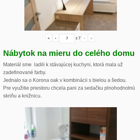
«
‹
z
7
›
»
Nábytok na mieru do celého domu
Materiál sme ladili k stávajúcej kuchyni, ktorá mala už
zadefinované farby.
Jednalo sa o Korona oak v kombinácii s bielou a šedou.
Pre využitie priestoru chcela pani za sedačku plnohodnotnú
skriňu a knižnicu.