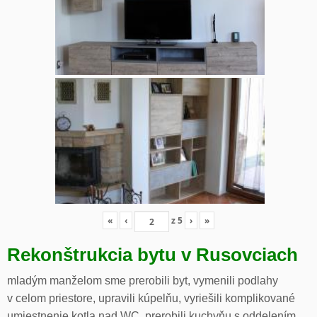
«
‹
z
5
›
»
Rekonštrukcia bytu v Rusovciach
mladým manželom sme prerobili byt, vymenili podlahy
v celom priestore, upravili kúpelňu, vyriešili komplikované
umiestnenie kotla nad WC, prerobili kuchyňu s oddelením