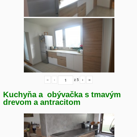
«
‹
z
5
›
»
Kuchyňa a obývačka s tmavým
drevom a antracitom