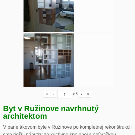
«
‹
z
5
›
»
Byt v Ružinove navrhnutý
architektom
V panelákovom byte v Ružinove po kompletnej rekonštrukcii
sme riešili nábytky do kuchyne spojenej s obývačkou,