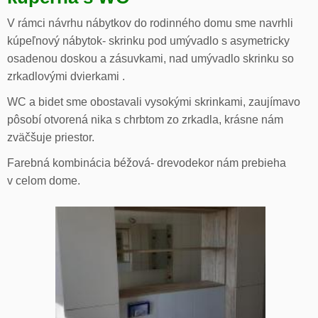
V rámci návrhu nábytkov do rodinného domu sme navrhli
kúpeľnový nábytok- skrinku pod umývadlo s asymetricky
osadenou doskou a zásuvkami, nad umývadlo skrinku so
zrkadlovými dvierkami .
WC a bidet sme obostavali vysokými skrinkami, zaujímavo
pôsobí otvorená nika s chrbtom zo zrkadla, krásne nám
zväčšuje priestor.
Farebná kombinácia béžová- drevodekor nám prebieha
v celom dome.