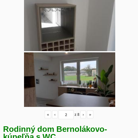
«
‹
z
8
›
»
Rodinný dom Bernolákovo-
kúpeľňa s WC