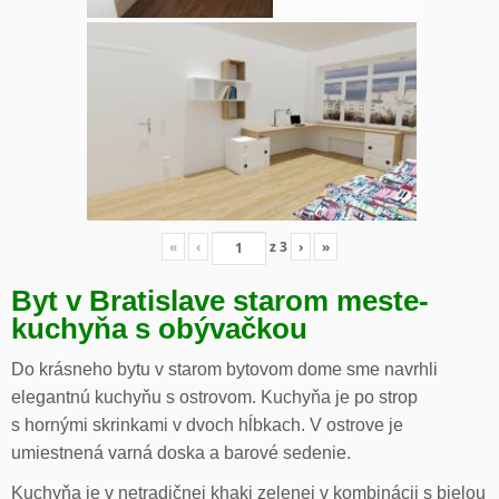
«
‹
z
3
›
»
Byt v Bratislave starom meste-
kuchyňa s obývačkou
Do krásneho bytu v starom bytovom dome sme navrhli
elegantnú kuchyňu s ostrovom. Kuchyňa je po strop
s hornými skrinkami v dvoch hĺbkach. V ostrove je
umiestnená varná doska a barové sedenie.
Kuchyňa je v netradičnej khaki zelenej v kombinácii s bielou