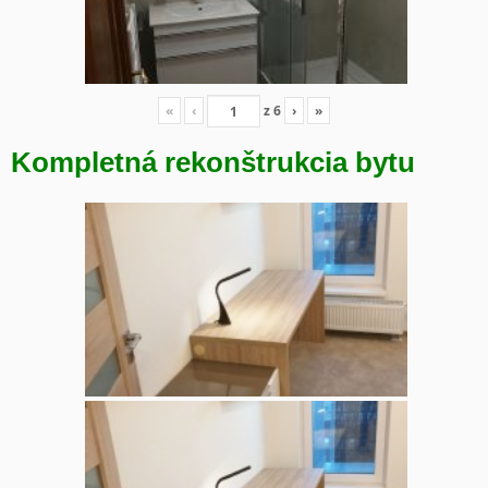
«
‹
z
6
›
»
Kompletná rekonštrukcia bytu