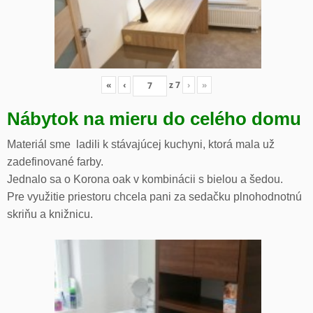
«
‹
z
7
›
»
Nábytok na mieru do celého domu
Materiál sme ladili k stávajúcej kuchyni, ktorá mala už
zadefinované farby.
Jednalo sa o Korona oak v kombinácii s bielou a šedou.
Pre využitie priestoru chcela pani za sedačku plnohodnotnú
skriňu a knižnicu.