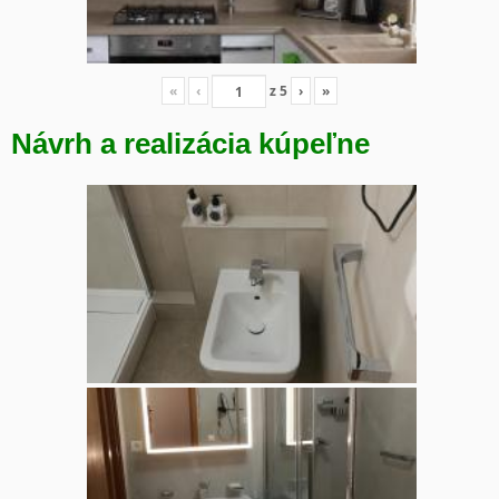
«
‹
z
5
›
»
Návrh a realizácia kúpeľne