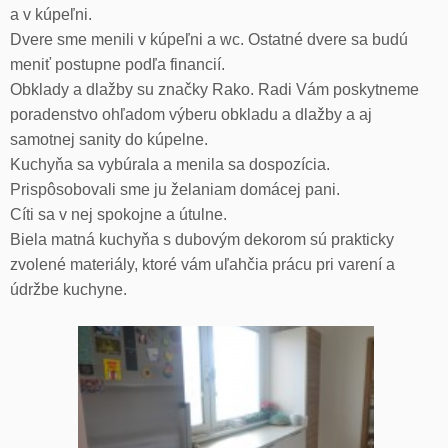
a v kúpeľni.
Dvere sme menili v kúpeľni a wc. Ostatné dvere sa budú
meniť postupne podľa financií.
Obklady a dlažby su značky Rako. Radi Vám poskytneme
poradenstvo ohľadom výberu obkladu a dlažby a aj
samotnej sanity do kúpelne.
Kuchyňa sa vybúrala a menila sa dospozícia.
Prispôsobovali sme ju želaniam domácej pani.
Cíti sa v nej spokojne a útulne.
Biela matná kuchyňa s dubovým dekorom sú prakticky
zvolené materiály, ktoré vám uľahčia prácu pri varení a
údržbe kuchyne.