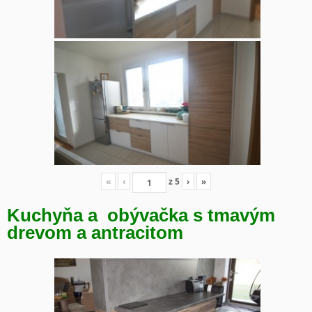
«
‹
z
5
›
»
Kuchyňa a obývačka s tmavým
drevom a antracitom