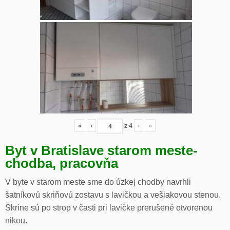
«
‹
z
4
›
»
Byt v Bratislave starom meste-
chodba, pracovňa
V byte v starom meste sme do úzkej chodby navrhli
šatníkovú skriňovú zostavu s lavičkou a vešiakovou stenou.
Skrine sú po strop v časti pri lavičke prerušené otvorenou
nikou.