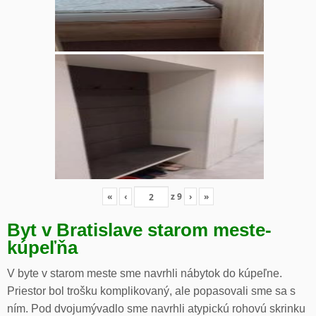
«
‹
z
9
›
»
Byt v Bratislave starom meste-
kúpeľňa
V byte v starom meste sme navrhli nábytok do kúpeľne.
Priestor bol trošku komplikovaný, ale popasovali sme sa s
ním. Pod dvojumývadlo sme navrhli atypickú rohovú skrinku