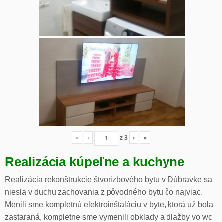
«
‹
z
3
›
»
Realizácia kúpeľne a kuchyne
Realizácia rekonštrukcie štvorizbového bytu v Dúbravke sa
niesla v duchu zachovania z pôvodného bytu čo najviac.
Menili sme kompletnú elektroinštaláciu v byte, ktorá už bola
zastaraná, kompletne sme vymenili obklady a dlažby vo wc