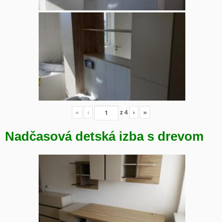
«
‹
z
4
›
»
Nadčasová detská izba s drevom