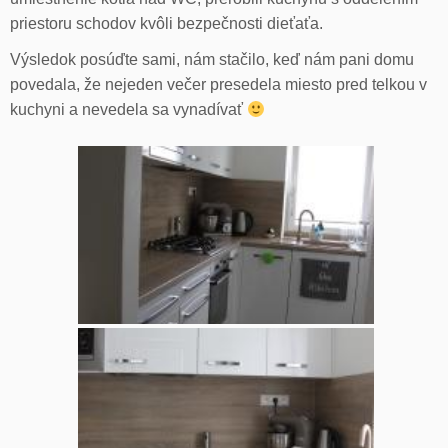
priestoru schodov kvôli bezpečnosti dieťaťa.
Výsledok posúďte sami, nám stačilo, keď nám pani domu
povedala, že nejeden večer presedela miesto pred telkou v
kuchyni a nevedela sa vynadívať