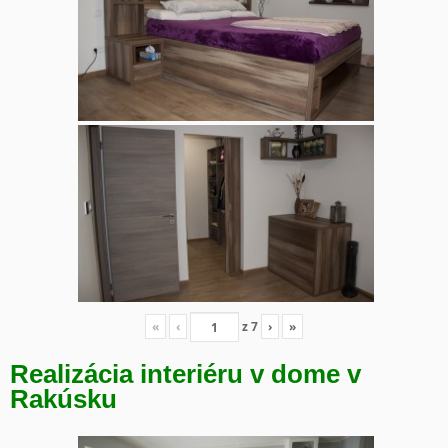
«
‹
z
7
›
»
Realizácia interiéru v dome v
Rakúsku