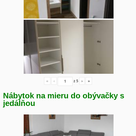
«
‹
z
5
›
»
Nábytok na mieru do obývačky s
jedálňou