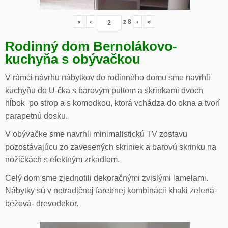
«
‹
z
8
›
»
Rodinný dom Bernolákovo-
kuchyňa s obývačkou
V rámci návrhu nábytkov do rodinného domu sme navrhli
kuchyňu do U-čka s barovým pultom a skrinkami dvoch
hĺbok po strop a s komodkou, ktorá vchádza do okna a tvorí
parapetnú dosku.
V obývačke sme navrhli minimalistickú TV zostavu
pozostávajúcu zo zavesených skriniek a barovú skrinku na
nožičkách s efektným zrkadlom.
Celý dom sme zjednotili dekoračnými zvislými lamelami.
Nábytky sú v netradičnej farebnej kombinácii khaki zelená-
béžová- drevodekor.