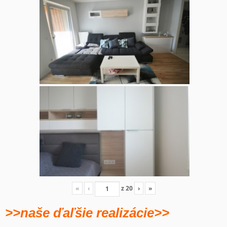
«
‹
z
20
›
»
>>naše ďaľšie realizácie>>