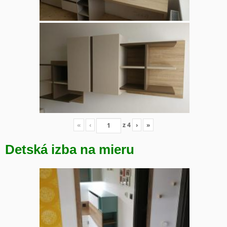
«
‹
z
4
›
»
Detská izba na mieru