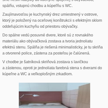
spálňu, vstupnú chodbu a kúpeľňu s WC.
Zaujímavosťou je kuchynský drez umiestnený v ostrove,
ktorý je položený na oceľovej konštrukcii s efektným sklom
oddeľujúcim kuchyňu od priestoru obývačky.
Do spálne vedú posuvné dvere, ktoré sú z rovnakého
materiálu ako obývačková zostava a tvoria jednoliatu
efektnú stenu. Spálňa je riešená minimalisticky, je tu skriňa
a otvorené police, zástena za posteľou je čalúnená.
V chodbe je šatníková skriňová zostava s lavičkou
a zástenou, oproti je jednoliata farebná stena s dverami do
kúpeľne a WC a veľkoplošným zrkadlom.