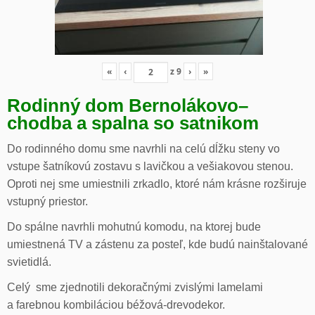
«
‹
z
9
›
»
Rodinný dom Bernolákovo
–
chodba a spalna so satnikom
Do rodinného domu sme navrhli na celú dĺžku steny vo
vstupe šatníkovú zostavu s lavičkou a vešiakovou stenou.
Oproti nej sme umiestnili zrkadlo, ktoré nám krásne rozširuje
vstupný priestor.
Do spálne navrhli mohutnú komodu, na ktorej bude
umiestnená TV a zástenu za posteľ, kde budú nainštalované
svietidlá.
Celý sme zjednotili dekoračnými zvislými lamelami
a farebnou kombiláciou béžová-drevodekor.