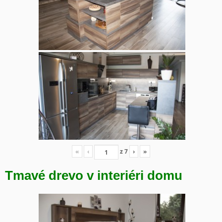
«
‹
z
7
›
»
Tmavé drevo v interiéri domu