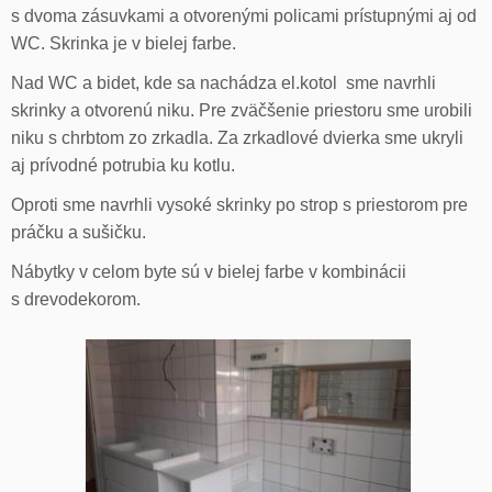
s dvoma zásuvkami a otvorenými policami prístupnými aj od
WC. Skrinka je v bielej farbe.
Nad WC a bidet, kde sa nachádza el.kotol sme navrhli
skrinky a otvorenú niku. Pre zväčšenie priestoru sme urobili
niku s chrbtom zo zrkadla. Za zrkadlové dvierka sme ukryli
aj prívodné potrubia ku kotlu.
Oproti sme navrhli vysoké skrinky po strop s priestorom pre
práčku a sušičku.
Nábytky v celom byte sú v bielej farbe v kombinácii
s drevodekorom.