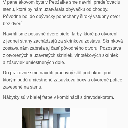
V panelákovom byte v Petržalke sme navrhli predeľovaciu
stenu, ktorá by nám uzatvárala obývačku od chodby.
Pôvodne bol do obývačky ponechaný široký vstupný otvor
bez dverí.
Navrhli sme posuvné dvere bielej farby, ktoré po otvorení
z jednej strany zachádzajú za skrinkovú zostavu. Skrinková
zostava nám zabrala aj časť pôvodného otvoru. Pozostáva
z otvorených a uzavretých skriniek, vinotékových skriniek
a zásuviek umiestnených dole.
Do pracovne sme navrhli pracovný stôl pod okno, pod
ktorým budú umiestnené zásuvkovú boxy a otvorené police
zavesené na stenu.
Nábytky sú v bielej farbe v kombinácii s drevodekorom.