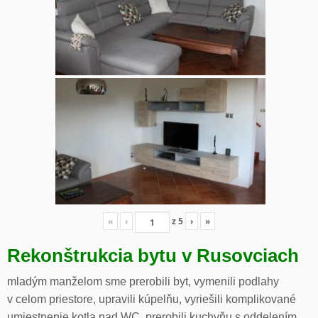
«
‹
z
5
›
»
Rekonštrukcia bytu v Rusovciach
mladým manželom sme prerobili byt, vymenili podlahy
v celom priestore, upravili kúpelňu, vyriešili komplikované
umiestnenie kotla nad WC, prerobili kuchyňu s oddelením