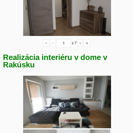
«
‹
z
7
›
»
Realizácia interiéru v dome v
Rakúsku