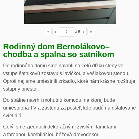
«
‹
z
9
›
»
Rodinný dom Bernolákovo
–
chodba a spalna so satnikom
Do rodinného domu sme navrhli na celú dĺžku steny vo
vstupe šatníkovú zostavu s lavičkou a vešiakovou stenou.
Oproti nej sme umiestnili zrkadlo, ktoré nám krásne rozširuje
vstupný priestor.
Do spálne navrhli mohutnú komodu, na ktorej bude
umiestnená TV a zástenu za posteľ, kde budú nainštalované
svietidlá.
Celý sme zjednotili dekoračnými zvislými lamelami
a farebnou kombiláciou béžová-drevodekor.