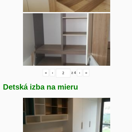
«
‹
z
4
›
»
Detská izba na mieru