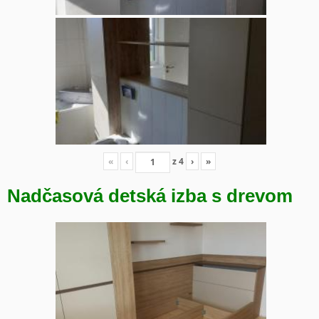
«
‹
z
4
›
»
Nadčasová detská izba s drevom