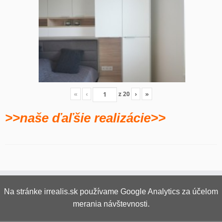
«
‹
z
20
›
»
>>naše ďaľšie realizácie>>
Na stránke irrealis.sk používame Google Analytics za účelom
merania návštevnosti.