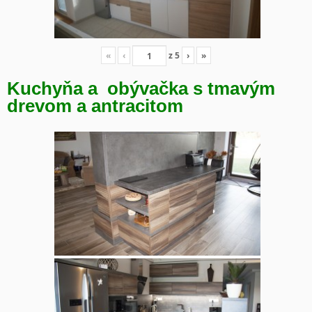
«
‹
z
5
›
»
Kuchyňa a obývačka s tmavým
drevom a antracitom