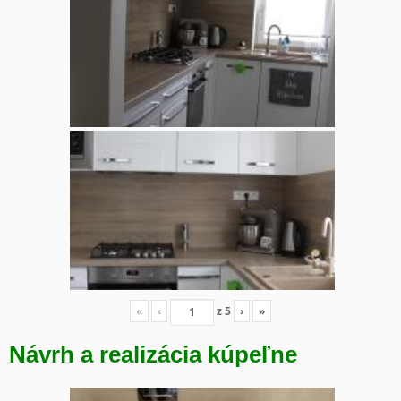
«
‹
z
5
›
»
Návrh a realizácia kúpeľne