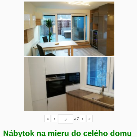
«
‹
z
7
›
»
Nábytok na mieru do celého domu