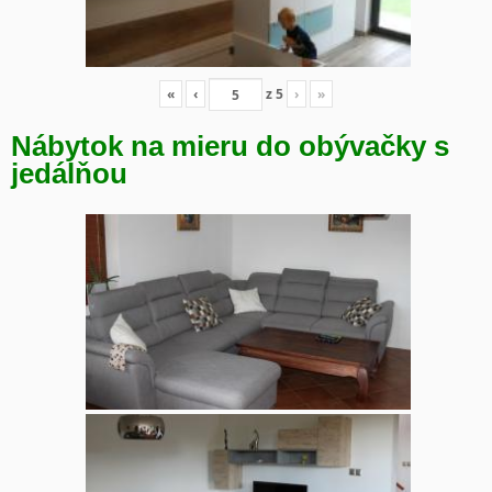
«
‹
z
5
›
»
Nábytok na mieru do obývačky s
jedálňou