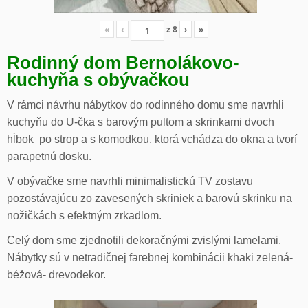
«
‹
z
8
›
»
Rodinný dom Bernolákovo-
kuchyňa s obývačkou
V rámci návrhu nábytkov do rodinného domu sme navrhli
kuchyňu do U-čka s barovým pultom a skrinkami dvoch
hĺbok po strop a s komodkou, ktorá vchádza do okna a tvorí
parapetnú dosku.
V obývačke sme navrhli minimalistickú TV zostavu
pozostávajúcu zo zavesených skriniek a barovú skrinku na
nožičkách s efektným zrkadlom.
Celý dom sme zjednotili dekoračnými zvislými lamelami.
Nábytky sú v netradičnej farebnej kombinácii khaki zelená-
béžová- drevodekor.