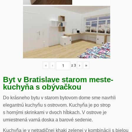
«
‹
z
3
›
»
Byt v Bratislave starom meste-
kuchyňa s obývačkou
Do krásneho bytu v starom bytovom dome sme navrhli
elegantnú kuchyňu s ostrovom. Kuchyňa je po strop
s hornými skrinkami v dvoch hĺbkach. V ostrove je
umiestnená varná doska a barové sedenie.
Kuchyňa je v netradičnej khaki zelenej v kombinácii s bielou