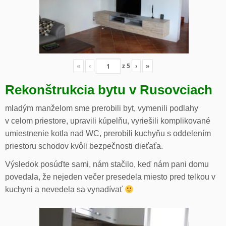
«
‹
z
5
›
»
Rekonštrukcia bytu v Rusovciach
mladým manželom sme prerobili byt, vymenili podlahy
v celom priestore, upravili kúpelňu, vyriešili komplikované
umiestnenie kotla nad WC, prerobili kuchyňu s oddelením
priestoru schodov kvôli bezpečnosti dieťaťa.
Výsledok posúďte sami, nám stačilo, keď nám pani domu
povedala, že nejeden večer presedela miesto pred telkou v
kuchyni a nevedela sa vynadívať