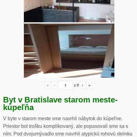
«
‹
z
9
›
»
Byt v Bratislave starom meste-
kúpeľňa
V byte v starom meste sme navrhli nábytok do kúpeľne.
Priestor bol trošku komplikovaný, ale popasovali sme sa s
ním. Pod dvojumývadlo sme navrhli atypickú rohovú skrinku