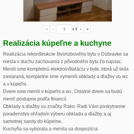
«
‹
z
3
›
»
Realizácia kúpeľne a kuchyne
Realizácia rekonštrukcie štvorizbového bytu v Dúbravke sa
niesla v duchu zachovania z pôvodného bytu čo najviac.
Menili sme kompletnú elektroinštaláciu v byte, ktorá už bola
zastaraná, kompletne sme vymenili obklady a dlažby vo wc
a v kúpeľni.
Dvere sme menili v kúpeľni a wc. Ostatné dvere sa budú
meniť postupne podľa financií.
Obklady a dlažby su značky Rako. Radi Vám poskytneme
poradenstvo ohľadom výberu obkladu a dlažby a aj
samotnej sanity do kúpelne.
Kuchyňa sa vybúrala a menila sa dospozícia.