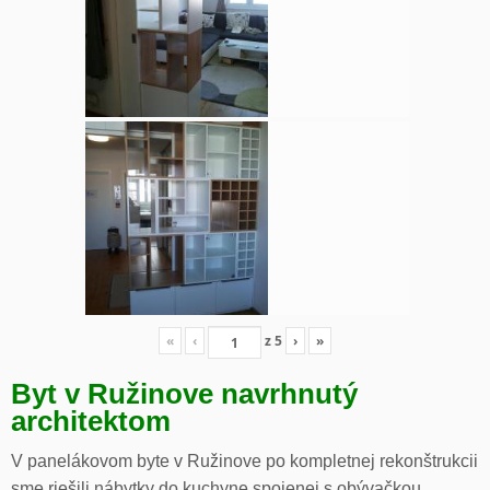
«
‹
z
5
›
»
Byt v Ružinove navrhnutý
architektom
V panelákovom byte v Ružinove po kompletnej rekonštrukcii
sme riešili nábytky do kuchyne spojenej s obývačkou,