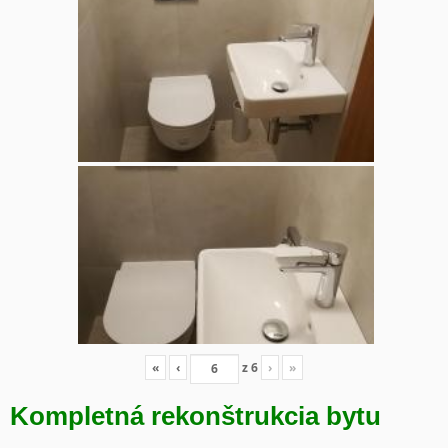
«
‹
z
6
›
»
Kompletná rekonštrukcia bytu