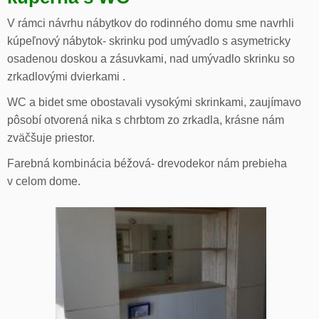
V rámci návrhu nábytkov do rodinného domu sme navrhli
kúpeľnový nábytok- skrinku pod umývadlo s asymetricky
osadenou doskou a zásuvkami, nad umývadlo skrinku so
zrkadlovými dvierkami .
WC a bidet sme obostavali vysokými skrinkami, zaujímavo
pôsobí otvorená nika s chrbtom zo zrkadla, krásne nám
zväčšuje priestor.
Farebná kombinácia béžová- drevodekor nám prebieha
v celom dome.