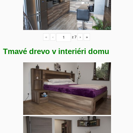
«
‹
z
7
›
»
Tmavé drevo v interiéri domu