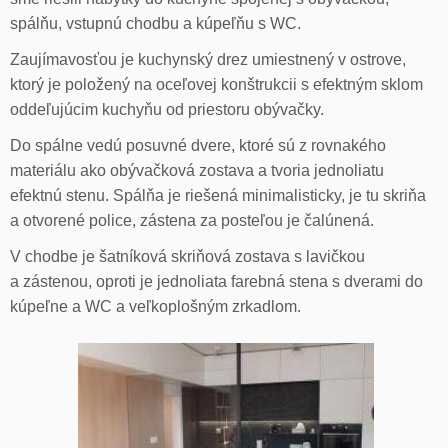
spálňu, vstupnú chodbu a kúpeľňu s WC.
Zaujímavosťou je kuchynský drez umiestnený v ostrove,
ktorý je položený na oceľovej konštrukcii s efektným sklom
oddeľujúcim kuchyňu od priestoru obývačky.
Do spálne vedú posuvné dvere, ktoré sú z rovnakého
materiálu ako obývačková zostava a tvoria jednoliatu
efektnú stenu. Spálňa je riešená minimalisticky, je tu skriňa
a otvorené police, zástena za posteľou je čalúnená.
V chodbe je šatníková skriňová zostava s lavičkou
a zástenou, oproti je jednoliata farebná stena s dverami do
kúpeľne a WC a veľkoplošným zrkadlom.