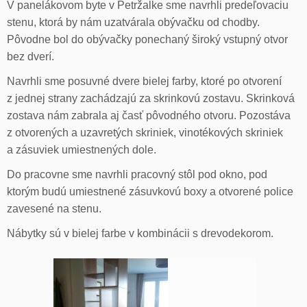
V panelákovom byte v Petržalke sme navrhli predeľovaciu
stenu, ktorá by nám uzatvárala obývačku od chodby.
Pôvodne bol do obývačky ponechaný široký vstupný otvor
bez dverí.
Navrhli sme posuvné dvere bielej farby, ktoré po otvorení
z jednej strany zachádzajú za skrinkovú zostavu. Skrinková
zostava nám zabrala aj časť pôvodného otvoru. Pozostáva
z otvorených a uzavretých skriniek, vinotékových skriniek
a zásuviek umiestnených dole.
Do pracovne sme navrhli pracovný stôl pod okno, pod
ktorým budú umiestnené zásuvkovú boxy a otvorené police
zavesené na stenu.
Nábytky sú v bielej farbe v kombinácii s drevodekorom.