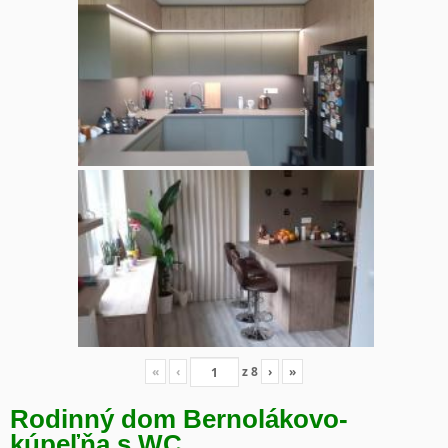
«
‹
z
8
›
»
Rodinný dom Bernolákovo-
kúpeľňa s WC