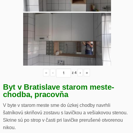
«
‹
z
4
›
»
Byt v Bratislave starom meste-
chodba, pracovňa
V byte v starom meste sme do úzkej chodby navrhli
šatníkovú skriňovú zostavu s lavičkou a vešiakovou stenou.
Skrine sú po strop v časti pri lavičke prerušené otvorenou
nikou.