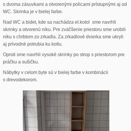
s dvoma zásuvkami a otvorenými policami prístupnými aj od
WC. Skrinka je v bielej farbe.
Nad WC a bidet, kde sa nachádza el.kotol sme navrhli
skrinky a otvorenú niku. Pre zväčšenie priestoru sme urobili
niku s chrbtom zo zrkadla. Za zrkadlové dvierka sme ukryli
aj prívodné potrubia ku kotlu.
Oproti sme navrhli vysoké skrinky po strop s priestorom pre
práčku a sušičku.
Nábytky v celom byte sú v bielej farbe v kombinácii
s drevodekorom.