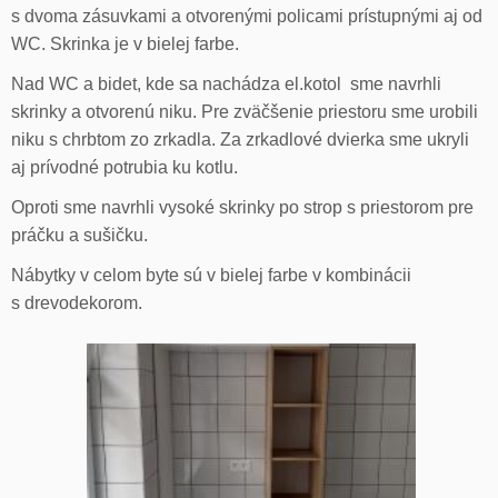
s dvoma zásuvkami a otvorenými policami prístupnými aj od
WC. Skrinka je v bielej farbe.
Nad WC a bidet, kde sa nachádza el.kotol sme navrhli
skrinky a otvorenú niku. Pre zväčšenie priestoru sme urobili
niku s chrbtom zo zrkadla. Za zrkadlové dvierka sme ukryli
aj prívodné potrubia ku kotlu.
Oproti sme navrhli vysoké skrinky po strop s priestorom pre
práčku a sušičku.
Nábytky v celom byte sú v bielej farbe v kombinácii
s drevodekorom.