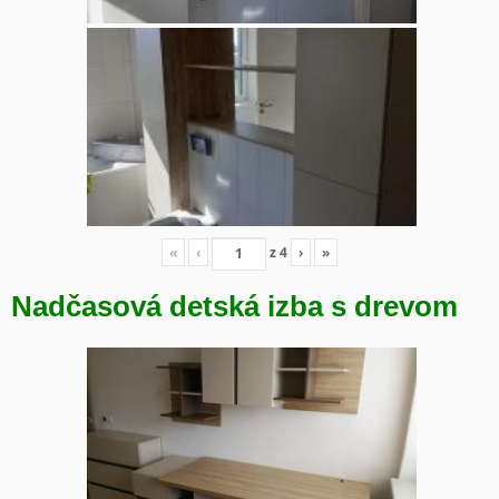
«
‹
z
4
›
»
Nadčasová detská izba s drevom