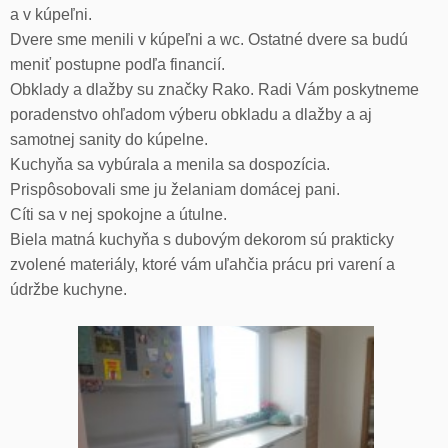
a v kúpeľni.
Dvere sme menili v kúpeľni a wc. Ostatné dvere sa budú
meniť postupne podľa financií.
Obklady a dlažby su značky Rako. Radi Vám poskytneme
poradenstvo ohľadom výberu obkladu a dlažby a aj
samotnej sanity do kúpelne.
Kuchyňa sa vybúrala a menila sa dospozícia.
Prispôsobovali sme ju želaniam domácej pani.
Cíti sa v nej spokojne a útulne.
Biela matná kuchyňa s dubovým dekorom sú prakticky
zvolené materiály, ktoré vám uľahčia prácu pri varení a
údržbe kuchyne.