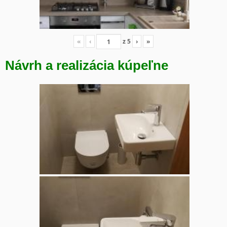
«
‹
z
5
›
»
Návrh a realizácia kúpeľne