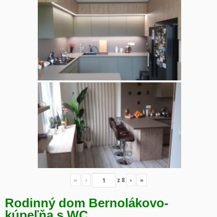
«
‹
z
8
›
»
Rodinný dom Bernolákovo-
kúpeľňa s WC