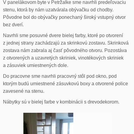
V panelákovom byte v Petržalke sme navrhli predeľovaciu
stenu, ktorá by nám uzatvárala obývačku od chodby.
Pôvodne bol do obývačky ponechaný široký vstupný otvor
bez dverí.
Navrhli sme posuvné dvere bielej farby, ktoré po otvorení
z jednej strany zachádzajú za skrinkovú zostavu. Skrinková
zostava nám zabrala aj časť pôvodného otvoru. Pozostáva
z otvorených a uzavretých skriniek, vinotékových skriniek
a zásuviek umiestnených dole.
Do pracovne sme navrhli pracovný stôl pod okno, pod
ktorým budú umiestnené zásuvkovú boxy a otvorené police
zavesené na stenu.
Nábytky sú v bielej farbe v kombinácii s drevodekorom.