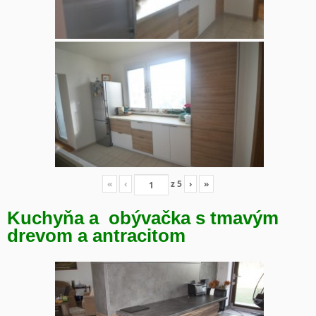
«
‹
z
5
›
»
Kuchyňa a obývačka s tmavým
drevom a antracitom