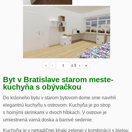
«
‹
z
3
›
»
Byt v Bratislave starom meste-
kuchyňa s obývačkou
Do krásneho bytu v starom bytovom dome sme navrhli
elegantnú kuchyňu s ostrovom. Kuchyňa je po strop
s hornými skrinkami v dvoch hĺbkach. V ostrove je
umiestnená varná doska a barové sedenie.
Kuchyňa je v netradičnej khaki zelenej v kombinácii s bielou