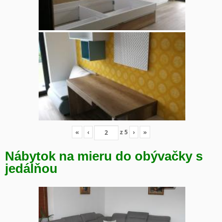
«
‹
z
5
›
»
Nábytok na mieru do obývačky s
jedálňou