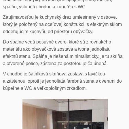
spálňu, vstupnú chodbu a kúpeľňu s WC.
Zaujímavosťou je kuchynský drez umiestnený v ostrove,
ktorý je položený na oceľovej konštrukcii s efektným sklom
oddeľujúcim kuchyňu od priestoru obývačky.
Do spálne vedú posuvné dvere, ktoré sú z rovnakého
materiálu ako obývačková zostava a tvoria jednoliatu
efektnú stenu. Spálňa je riešená minimalisticky, je tu skriňa
a otvorené police, zástena za posteľou je čalúnená.
V chodbe je šatníková skriňová zostava s lavičkou
a zástenou, oproti je jednoliata farebná stena s dverami do
kúpeľne a WC a veľkoplošným zrkadlom.