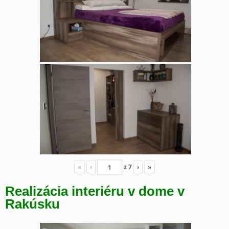
«
‹
z
7
›
»
Realizácia interiéru v dome v
Rakúsku