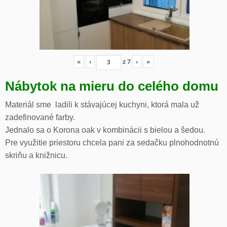
«
‹
z
7
›
»
Nábytok na mieru do celého domu
Materiál sme ladili k stávajúcej kuchyni, ktorá mala už
zadefinované farby.
Jednalo sa o Korona oak v kombinácii s bielou a šedou.
Pre využitie priestoru chcela pani za sedačku plnohodnotnú
skriňu a knižnicu.