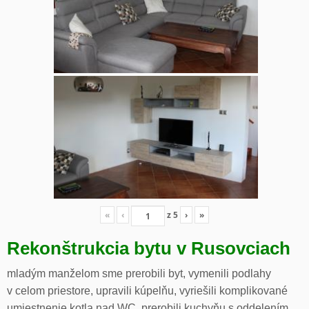
«
‹
z
5
›
»
Rekonštrukcia bytu v Rusovciach
mladým manželom sme prerobili byt, vymenili podlahy
v celom priestore, upravili kúpelňu, vyriešili komplikované
umiestnenie kotla nad WC, prerobili kuchyňu s oddelením