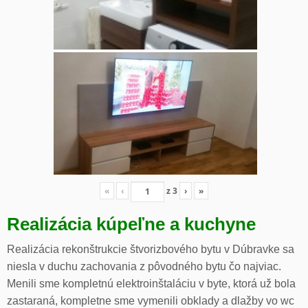
«
‹
z
3
›
»
Realizácia kúpeľne a kuchyne
Realizácia rekonštrukcie štvorizbového bytu v Dúbravke sa
niesla v duchu zachovania z pôvodného bytu čo najviac.
Menili sme kompletnú elektroinštaláciu v byte, ktorá už bola
zastaraná, kompletne sme vymenili obklady a dlažby vo wc