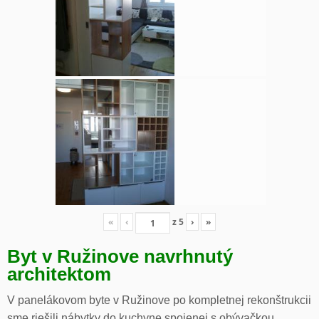
«
‹
z
5
›
»
Byt v Ružinove navrhnutý
architektom
V panelákovom byte v Ružinove po kompletnej rekonštrukcii
sme riešili nábytky do kuchyne spojenej s obývačkou,