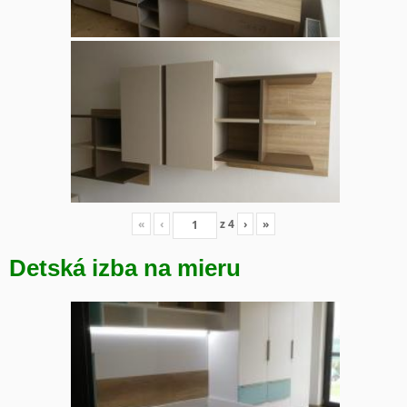
«
‹
z
4
›
»
Detská izba na mieru