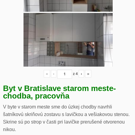
«
‹
z
4
›
»
Byt v Bratislave starom meste-
chodba, pracovňa
V byte v starom meste sme do úzkej chodby navrhli
šatníkovú skriňovú zostavu s lavičkou a vešiakovou stenou.
Skrine sú po strop v časti pri lavičke prerušené otvorenou
nikou.