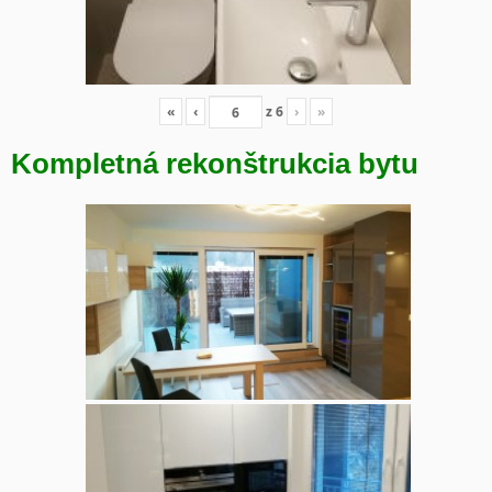
«
‹
z
6
›
»
Kompletná rekonštrukcia bytu