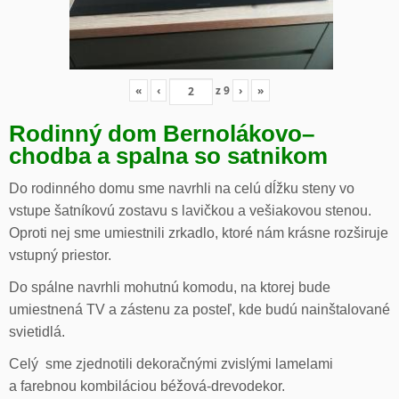
«
‹
z
9
›
»
Rodinný dom Bernolákovo
–
chodba a spalna so satnikom
Do rodinného domu sme navrhli na celú dĺžku steny vo
vstupe šatníkovú zostavu s lavičkou a vešiakovou stenou.
Oproti nej sme umiestnili zrkadlo, ktoré nám krásne rozširuje
vstupný priestor.
Do spálne navrhli mohutnú komodu, na ktorej bude
umiestnená TV a zástenu za posteľ, kde budú nainštalované
svietidlá.
Celý sme zjednotili dekoračnými zvislými lamelami
a farebnou kombiláciou béžová-drevodekor.