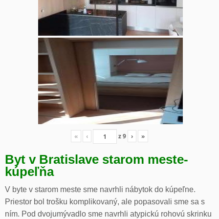
«
‹
z
9
›
»
Byt v Bratislave starom meste-
kúpeľňa
V byte v starom meste sme navrhli nábytok do kúpeľne.
Priestor bol trošku komplikovaný, ale popasovali sme sa s
ním. Pod dvojumývadlo sme navrhli atypickú rohovú skrinku