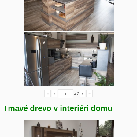
«
‹
z
7
›
»
Tmavé drevo v interiéri domu