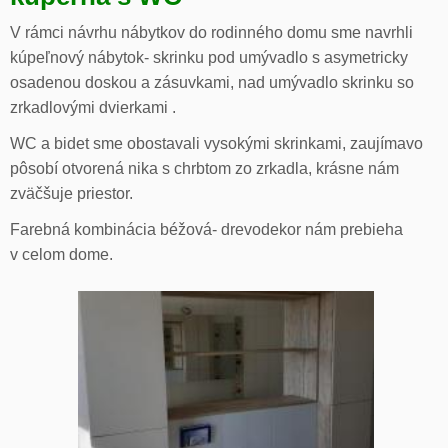
V rámci návrhu nábytkov do rodinného domu sme navrhli
kúpeľnový nábytok- skrinku pod umývadlo s asymetricky
osadenou doskou a zásuvkami, nad umývadlo skrinku so
zrkadlovými dvierkami .
WC a bidet sme obostavali vysokými skrinkami, zaujímavo
pôsobí otvorená nika s chrbtom zo zrkadla, krásne nám
zväčšuje priestor.
Farebná kombinácia béžová- drevodekor nám prebieha
v celom dome.