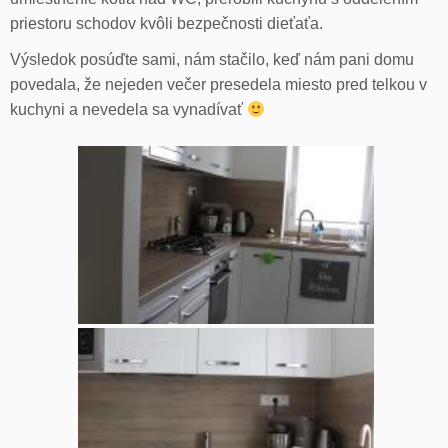
priestoru schodov kvôli bezpečnosti dieťaťa.
Výsledok posúďte sami, nám stačilo, keď nám pani domu
povedala, že nejeden večer presedela miesto pred telkou v
kuchyni a nevedela sa vynadívať