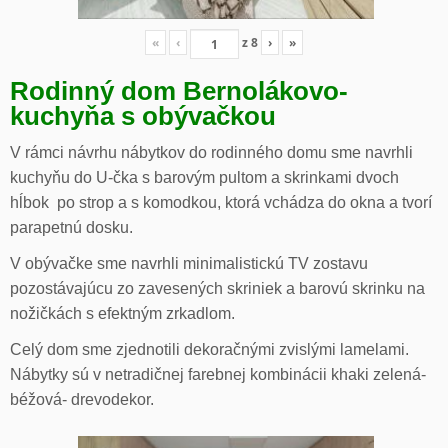
«
‹
z
8
›
»
Rodinný dom Bernolákovo-
kuchyňa s obývačkou
V rámci návrhu nábytkov do rodinného domu sme navrhli
kuchyňu do U-čka s barovým pultom a skrinkami dvoch
hĺbok po strop a s komodkou, ktorá vchádza do okna a tvorí
parapetnú dosku.
V obývačke sme navrhli minimalistickú TV zostavu
pozostávajúcu zo zavesených skriniek a barovú skrinku na
nožičkách s efektným zrkadlom.
Celý dom sme zjednotili dekoračnými zvislými lamelami.
Nábytky sú v netradičnej farebnej kombinácii khaki zelená-
béžová- drevodekor.