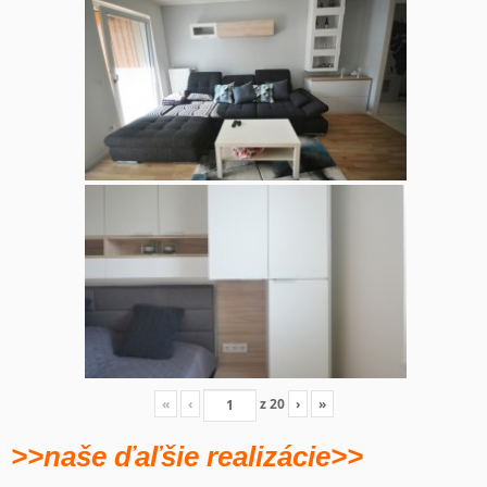
«
‹
z
20
›
»
>>naše ďaľšie realizácie>>