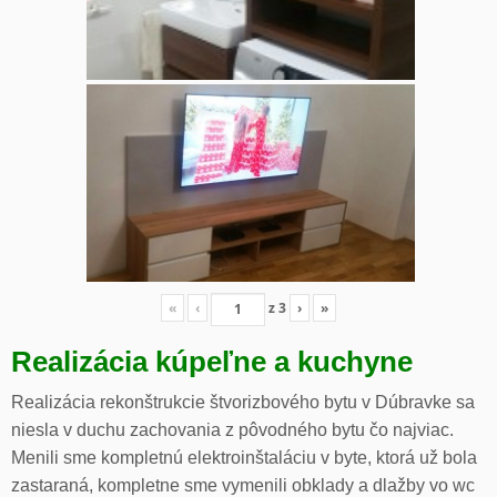
«
‹
z
3
›
»
Realizácia kúpeľne a kuchyne
Realizácia rekonštrukcie štvorizbového bytu v Dúbravke sa
niesla v duchu zachovania z pôvodného bytu čo najviac.
Menili sme kompletnú elektroinštaláciu v byte, ktorá už bola
zastaraná, kompletne sme vymenili obklady a dlažby vo wc