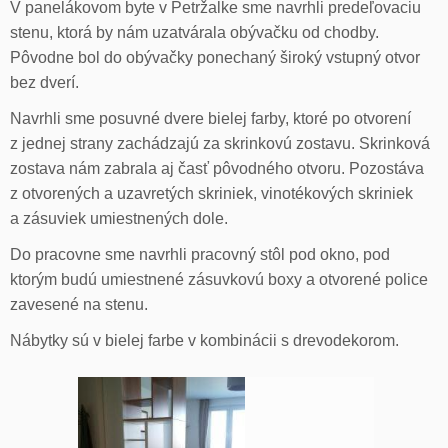
V panelákovom byte v Petržalke sme navrhli predeľovaciu
stenu, ktorá by nám uzatvárala obývačku od chodby.
Pôvodne bol do obývačky ponechaný široký vstupný otvor
bez dverí.
Navrhli sme posuvné dvere bielej farby, ktoré po otvorení
z jednej strany zachádzajú za skrinkovú zostavu. Skrinková
zostava nám zabrala aj časť pôvodného otvoru. Pozostáva
z otvorených a uzavretých skriniek, vinotékových skriniek
a zásuviek umiestnených dole.
Do pracovne sme navrhli pracovný stôl pod okno, pod
ktorým budú umiestnené zásuvkovú boxy a otvorené police
zavesené na stenu.
Nábytky sú v bielej farbe v kombinácii s drevodekorom.