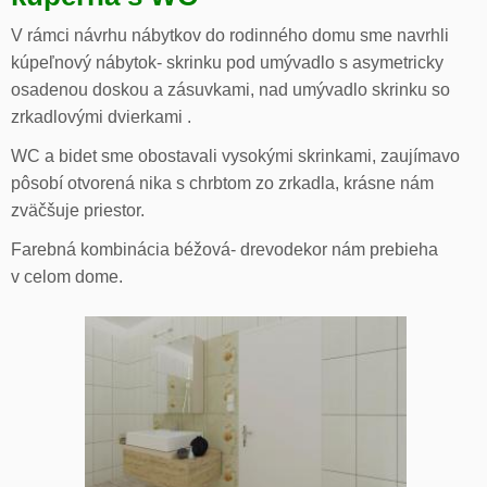
V rámci návrhu nábytkov do rodinného domu sme navrhli
kúpeľnový nábytok- skrinku pod umývadlo s asymetricky
osadenou doskou a zásuvkami, nad umývadlo skrinku so
zrkadlovými dvierkami .
WC a bidet sme obostavali vysokými skrinkami, zaujímavo
pôsobí otvorená nika s chrbtom zo zrkadla, krásne nám
zväčšuje priestor.
Farebná kombinácia béžová- drevodekor nám prebieha
v celom dome.