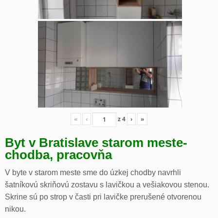
«
‹
z
4
›
»
Byt v Bratislave starom meste-
chodba, pracovňa
V byte v starom meste sme do úzkej chodby navrhli
šatníkovú skriňovú zostavu s lavičkou a vešiakovou stenou.
Skrine sú po strop v časti pri lavičke prerušené otvorenou
nikou.