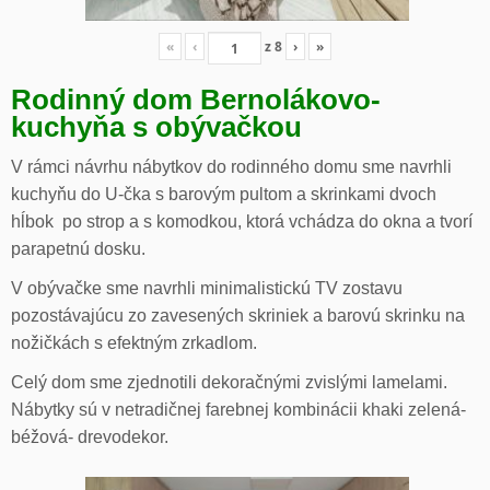
«
‹
z
8
›
»
Rodinný dom Bernolákovo-
kuchyňa s obývačkou
V rámci návrhu nábytkov do rodinného domu sme navrhli
kuchyňu do U-čka s barovým pultom a skrinkami dvoch
hĺbok po strop a s komodkou, ktorá vchádza do okna a tvorí
parapetnú dosku.
V obývačke sme navrhli minimalistickú TV zostavu
pozostávajúcu zo zavesených skriniek a barovú skrinku na
nožičkách s efektným zrkadlom.
Celý dom sme zjednotili dekoračnými zvislými lamelami.
Nábytky sú v netradičnej farebnej kombinácii khaki zelená-
béžová- drevodekor.