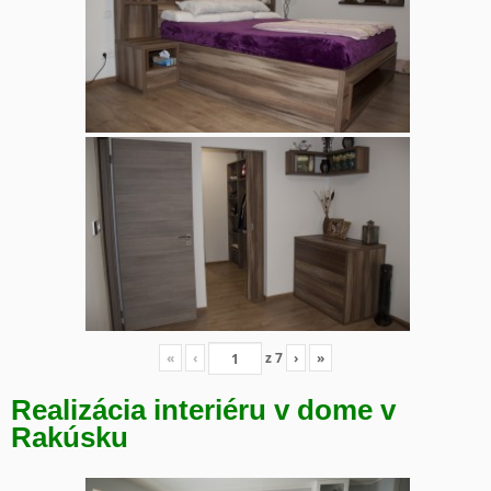
«
‹
z
7
›
»
Realizácia interiéru v dome v
Rakúsku