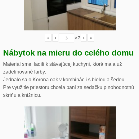
«
‹
z
7
›
»
Nábytok na mieru do celého domu
Materiál sme ladili k stávajúcej kuchyni, ktorá mala už
zadefinované farby.
Jednalo sa o Korona oak v kombinácii s bielou a šedou.
Pre využitie priestoru chcela pani za sedačku plnohodnotnú
skriňu a knižnicu.