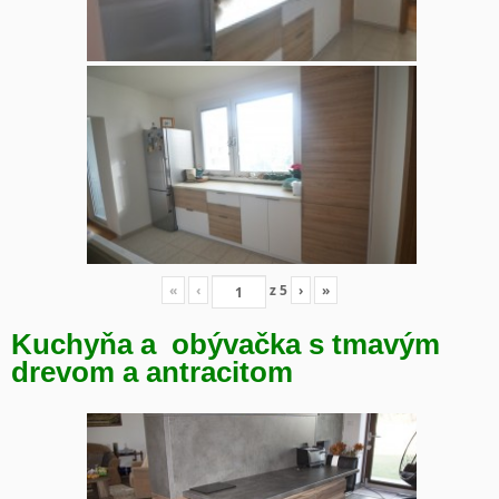
«
‹
z
5
›
»
Kuchyňa a obývačka s tmavým
drevom a antracitom