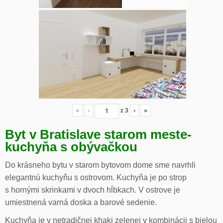
«
‹
z
3
›
»
Byt v Bratislave starom meste-
kuchyňa s obývačkou
Do krásneho bytu v starom bytovom dome sme navrhli
elegantnú kuchyňu s ostrovom. Kuchyňa je po strop
s hornými skrinkami v dvoch hĺbkach. V ostrove je
umiestnená varná doska a barové sedenie.
Kuchyňa je v netradičnej khaki zelenej v kombinácii s bielou