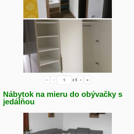
«
‹
z
5
›
»
Nábytok na mieru do obývačky s
jedálňou