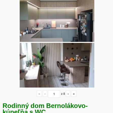
«
‹
z
8
›
»
Rodinný dom Bernolákovo-
kúpeľňa s WC