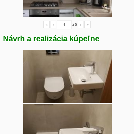
«
‹
z
5
›
»
Návrh a realizácia kúpeľne