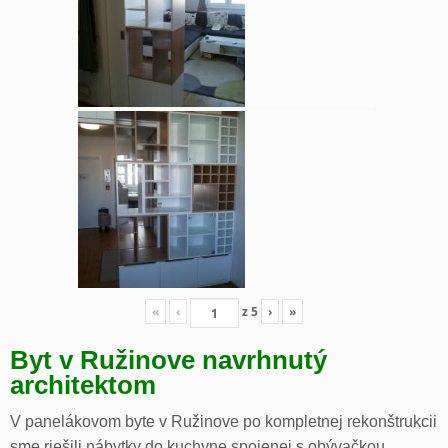
«
‹
z
5
›
»
Byt v Ružinove navrhnutý
architektom
V panelákovom byte v Ružinove po kompletnej rekonštrukcii
sme riešili nábytky do kuchyne spojenej s obývačkou,