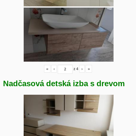
«
‹
z
4
›
»
Nadčasová detská izba s drevom