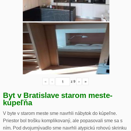
«
‹
z
9
›
»
Byt v Bratislave starom meste-
kúpeľňa
V byte v starom meste sme navrhli nábytok do kúpeľne.
Priestor bol trošku komplikovaný, ale popasovali sme sa s
ním. Pod dvojumývadlo sme navrhli atypickú rohovú skrinku