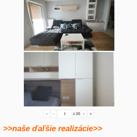
«
‹
z
20
›
»
>>naše ďaľšie realizácie>>