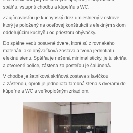
spálňu, vstupnú chodbu a kúpeľňu s WC.
Zaujímavosťou je kuchynský drez umiestnený v ostrove,
ktorý je položený na oceľovej konštrukcii s efektným sklom
oddeľujúcim kuchyňu od priestoru obývačky.
Do spálne vedú posuvné dvere, ktoré sú z rovnakého
materiálu ako obývačková zostava a tvoria jednoliatu
efektnú stenu. Spálňa je riešená minimalisticky, je tu skriňa
a otvorené police, zástena za posteľou je čalúnená.
V chodbe je šatníková skriňová zostava s lavičkou
a zástenou, oproti je jednoliata farebná stena s dverami do
kúpeľne a WC a veľkoplošným zrkadlom.