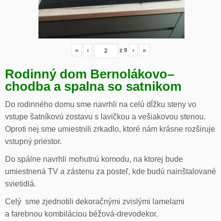
«
‹
z
9
›
»
Rodinný dom Bernolákovo
–
chodba a spalna so satnikom
Do rodinného domu sme navrhli na celú dĺžku steny vo
vstupe šatníkovú zostavu s lavičkou a vešiakovou stenou.
Oproti nej sme umiestnili zrkadlo, ktoré nám krásne rozširuje
vstupný priestor.
Do spálne navrhli mohutnú komodu, na ktorej bude
umiestnená TV a zástenu za posteľ, kde budú nainštalované
svietidlá.
Celý sme zjednotili dekoračnými zvislými lamelami
a farebnou kombiláciou béžová-drevodekor.