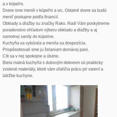
a v kúpeľni.
Dvere sme menili v kúpeľni a wc. Ostatné dvere sa budú
meniť postupne podľa financií.
Obklady a dlažby su značky Rako. Radi Vám poskytneme
poradenstvo ohľadom výberu obkladu a dlažby a aj
samotnej sanity do kúpelne.
Kuchyňa sa vybúrala a menila sa dospozícia.
Prispôsobovali sme ju želaniam domácej pani.
Cíti sa v nej spokojne a útulne.
Biela matná kuchyňa s dubovým dekorom sú prakticky
zvolené materiály, ktoré vám uľahčia prácu pri varení a
údržbe kuchyne.