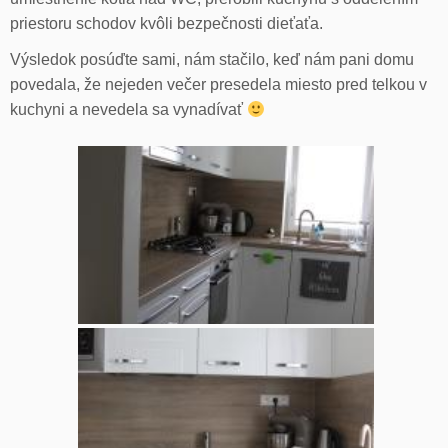
priestoru schodov kvôli bezpečnosti dieťaťa.
Výsledok posúďte sami, nám stačilo, keď nám pani domu
povedala, že nejeden večer presedela miesto pred telkou v
kuchyni a nevedela sa vynadívať