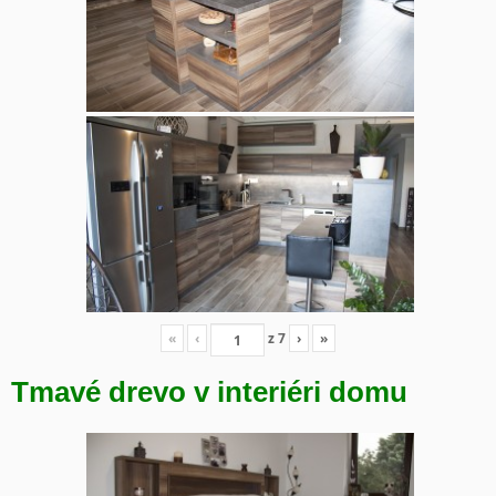
«
‹
z
7
›
»
Tmavé drevo v interiéri domu