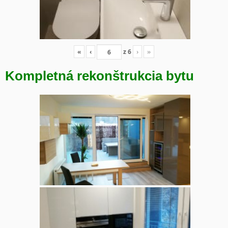
«
‹
z
6
›
»
Kompletná rekonštrukcia bytu