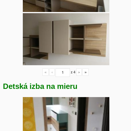
«
‹
z
4
›
»
Detská izba na mieru