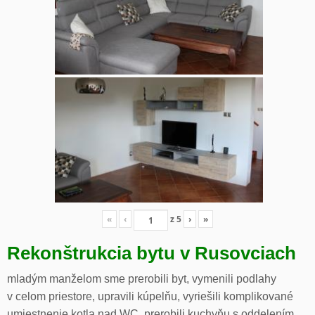
«
‹
z
5
›
»
Rekonštrukcia bytu v Rusovciach
mladým manželom sme prerobili byt, vymenili podlahy
v celom priestore, upravili kúpelňu, vyriešili komplikované
umiestnenie kotla nad WC, prerobili kuchyňu s oddelením