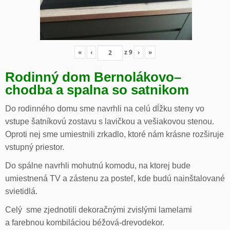
«
‹
z
9
›
»
Rodinný dom Bernolákovo
–
chodba a spalna so satnikom
Do rodinného domu sme navrhli na celú dĺžku steny vo
vstupe šatníkovú zostavu s lavičkou a vešiakovou stenou.
Oproti nej sme umiestnili zrkadlo, ktoré nám krásne rozširuje
vstupný priestor.
Do spálne navrhli mohutnú komodu, na ktorej bude
umiestnená TV a zástenu za posteľ, kde budú nainštalované
svietidlá.
Celý sme zjednotili dekoračnými zvislými lamelami
a farebnou kombiláciou béžová-drevodekor.