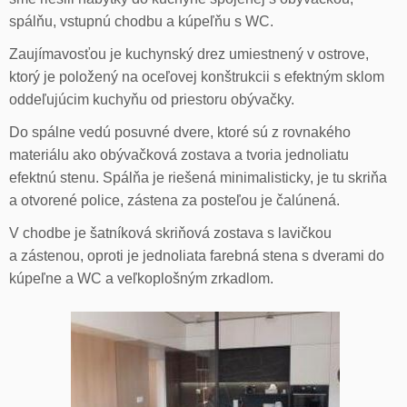
spálňu, vstupnú chodbu a kúpeľňu s WC.
Zaujímavosťou je kuchynský drez umiestnený v ostrove,
ktorý je položený na oceľovej konštrukcii s efektným sklom
oddeľujúcim kuchyňu od priestoru obývačky.
Do spálne vedú posuvné dvere, ktoré sú z rovnakého
materiálu ako obývačková zostava a tvoria jednoliatu
efektnú stenu. Spálňa je riešená minimalisticky, je tu skriňa
a otvorené police, zástena za posteľou je čalúnená.
V chodbe je šatníková skriňová zostava s lavičkou
a zástenou, oproti je jednoliata farebná stena s dverami do
kúpeľne a WC a veľkoplošným zrkadlom.