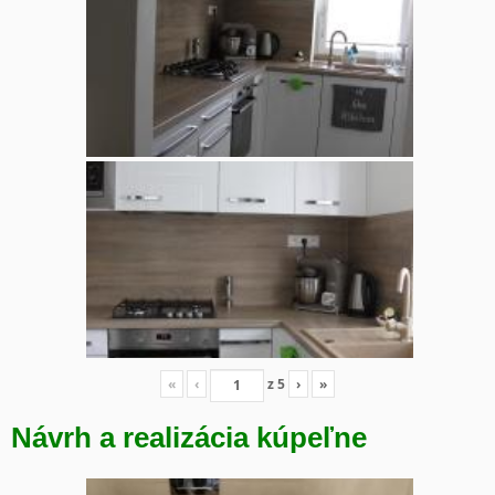
«
‹
z
5
›
»
Návrh a realizácia kúpeľne