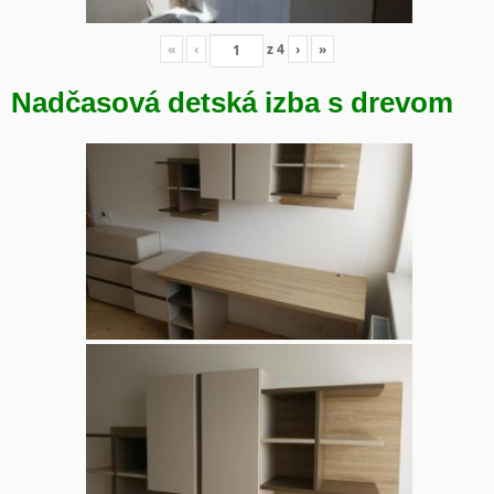
«
‹
z
4
›
»
Nadčasová detská izba s drevom