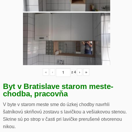
«
‹
z
4
›
»
Byt v Bratislave starom meste-
chodba, pracovňa
V byte v starom meste sme do úzkej chodby navrhli
šatníkovú skriňovú zostavu s lavičkou a vešiakovou stenou.
Skrine sú po strop v časti pri lavičke prerušené otvorenou
nikou.