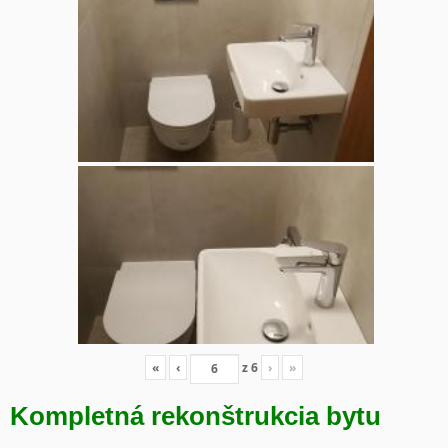
«
‹
z
6
›
»
Kompletná rekonštrukcia bytu