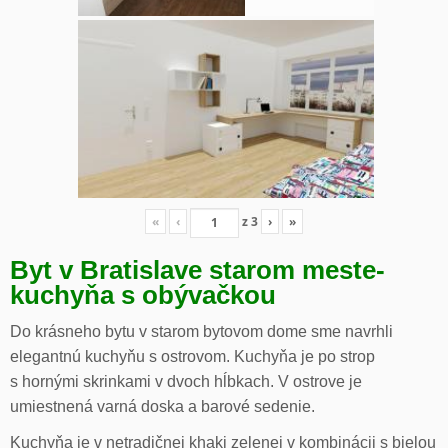
«
‹
z
3
›
»
Byt v Bratislave starom meste-
kuchyňa s obývačkou
Do krásneho bytu v starom bytovom dome sme navrhli
elegantnú kuchyňu s ostrovom. Kuchyňa je po strop
s hornými skrinkami v dvoch hĺbkach. V ostrove je
umiestnená varná doska a barové sedenie.
Kuchyňa je v netradičnej khaki zelenej v kombinácii s bielou