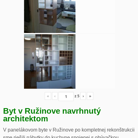
«
‹
z
5
›
»
Byt v Ružinove navrhnutý
architektom
V panelákovom byte v Ružinove po kompletnej rekonštrukcii
sme riešili nábytky do kuchyne spojenej s obývačkou,