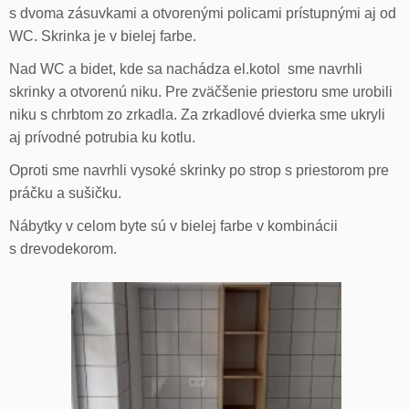
s dvoma zásuvkami a otvorenými policami prístupnými aj od
WC. Skrinka je v bielej farbe.
Nad WC a bidet, kde sa nachádza el.kotol sme navrhli
skrinky a otvorenú niku. Pre zväčšenie priestoru sme urobili
niku s chrbtom zo zrkadla. Za zrkadlové dvierka sme ukryli
aj prívodné potrubia ku kotlu.
Oproti sme navrhli vysoké skrinky po strop s priestorom pre
práčku a sušičku.
Nábytky v celom byte sú v bielej farbe v kombinácii
s drevodekorom.