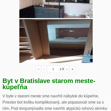
«
‹
z
9
›
»
Byt v Bratislave starom meste-
kúpeľňa
V byte v starom meste sme navrhli nábytok do kúpeľne.
Priestor bol trošku komplikovaný, ale popasovali sme sa s
ním. Pod dvojumývadlo sme navrhli atypickú rohovú skrinku