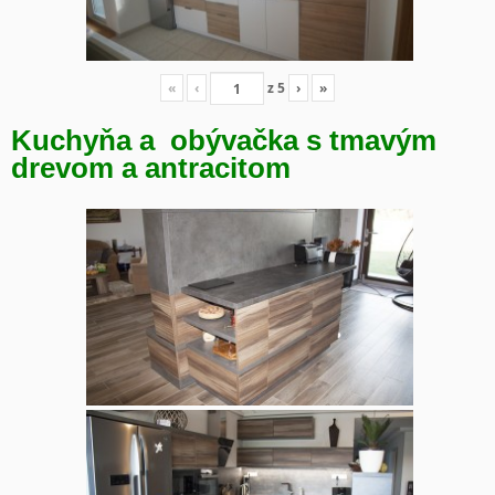
«
‹
z
5
›
»
Kuchyňa a obývačka s tmavým
drevom a antracitom