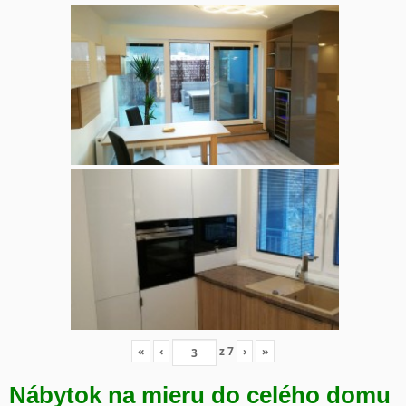
«
‹
z
7
›
»
Nábytok na mieru do celého domu