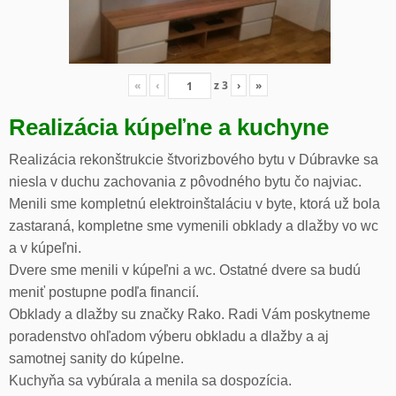
«
‹
z
3
›
»
Realizácia kúpeľne a kuchyne
Realizácia rekonštrukcie štvorizbového bytu v Dúbravke sa
niesla v duchu zachovania z pôvodného bytu čo najviac.
Menili sme kompletnú elektroinštaláciu v byte, ktorá už bola
zastaraná, kompletne sme vymenili obklady a dlažby vo wc
a v kúpeľni.
Dvere sme menili v kúpeľni a wc. Ostatné dvere sa budú
meniť postupne podľa financií.
Obklady a dlažby su značky Rako. Radi Vám poskytneme
poradenstvo ohľadom výberu obkladu a dlažby a aj
samotnej sanity do kúpelne.
Kuchyňa sa vybúrala a menila sa dospozícia.