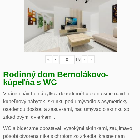
«
‹
z
8
›
»
Rodinný dom Bernolákovo-
kúpeľňa s WC
V rámci návrhu nábytkov do rodinného domu sme navrhli
kúpeľnový nábytok- skrinku pod umývadlo s asymetricky
osadenou doskou a zásuvkami, nad umývadlo skrinku so
zrkadlovými dvierkami .
WC a bidet sme obostavali vysokými skrinkami, zaujímavo
pôsobí otvorená nika s chrbtom zo zrkadla, krásne nám