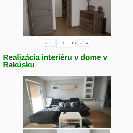
«
‹
z
7
›
»
Realizácia interiéru v dome v
Rakúsku