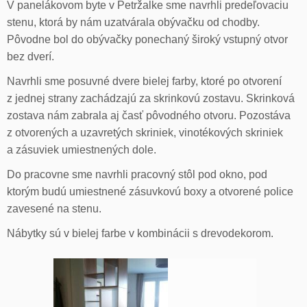
V panelákovom byte v Petržalke sme navrhli predeľovaciu
stenu, ktorá by nám uzatvárala obývačku od chodby.
Pôvodne bol do obývačky ponechaný široký vstupný otvor
bez dverí.
Navrhli sme posuvné dvere bielej farby, ktoré po otvorení
z jednej strany zachádzajú za skrinkovú zostavu. Skrinková
zostava nám zabrala aj časť pôvodného otvoru. Pozostáva
z otvorených a uzavretých skriniek, vinotékových skriniek
a zásuviek umiestnených dole.
Do pracovne sme navrhli pracovný stôl pod okno, pod
ktorým budú umiestnené zásuvkovú boxy a otvorené police
zavesené na stenu.
Nábytky sú v bielej farbe v kombinácii s drevodekorom.