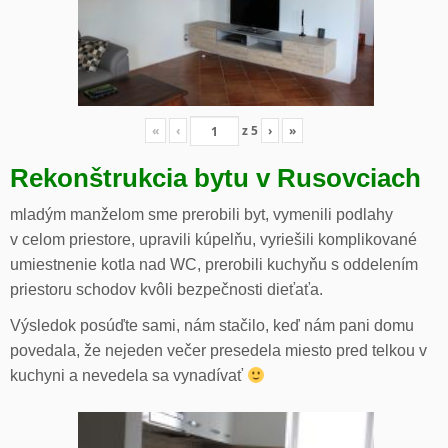
«
‹
z
5
›
»
Rekonštrukcia bytu v Rusovciach
mladým manželom sme prerobili byt, vymenili podlahy
v celom priestore, upravili kúpelňu, vyriešili komplikované
umiestnenie kotla nad WC, prerobili kuchyňu s oddelením
priestoru schodov kvôli bezpečnosti dieťaťa.
Výsledok posúďte sami, nám stačilo, keď nám pani domu
povedala, že nejeden večer presedela miesto pred telkou v
kuchyni a nevedela sa vynadívať