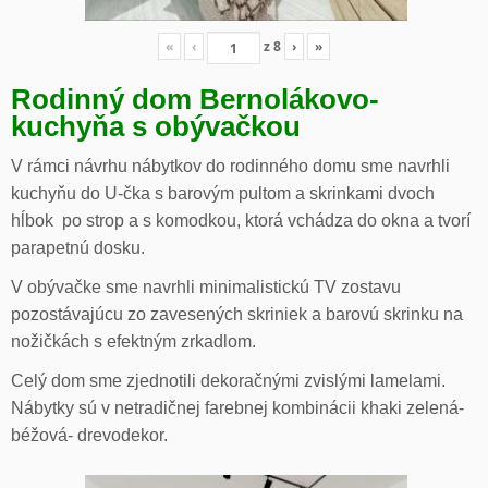
«
‹
z
8
›
»
Rodinný dom Bernolákovo-
kuchyňa s obývačkou
V rámci návrhu nábytkov do rodinného domu sme navrhli
kuchyňu do U-čka s barovým pultom a skrinkami dvoch
hĺbok po strop a s komodkou, ktorá vchádza do okna a tvorí
parapetnú dosku.
V obývačke sme navrhli minimalistickú TV zostavu
pozostávajúcu zo zavesených skriniek a barovú skrinku na
nožičkách s efektným zrkadlom.
Celý dom sme zjednotili dekoračnými zvislými lamelami.
Nábytky sú v netradičnej farebnej kombinácii khaki zelená-
béžová- drevodekor.