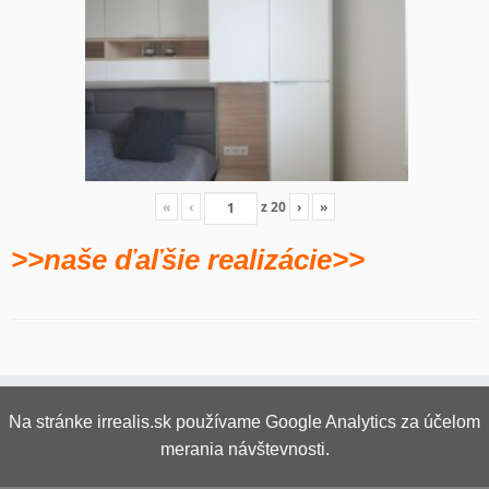
«
‹
z
20
›
»
>>naše ďaľšie realizácie>>
Na stránke irrealis.sk používame Google Analytics za účelom
merania návštevnosti.