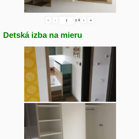
«
‹
z
4
›
»
Detská izba na mieru