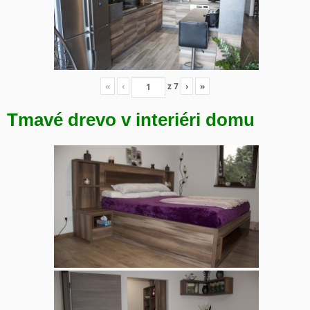
«
‹
z
7
›
»
Tmavé drevo v interiéri domu