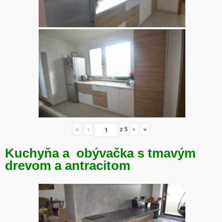
«
‹
z
5
›
»
Kuchyňa a obývačka s tmavým
drevom a antracitom