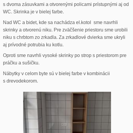
s dvoma zásuvkami a otvorenými policami prístupnými aj od
WC. Skrinka je v bielej farbe.
Nad WC a bidet, kde sa nachádza el.kotol sme navrhli
skrinky a otvorenú niku. Pre zväčšenie priestoru sme urobili
niku s chrbtom zo zrkadla. Za zrkadlové dvierka sme ukryli
aj prívodné potrubia ku kotlu.
Oproti sme navrhli vysoké skrinky po strop s priestorom pre
práčku a sušičku.
Nábytky v celom byte sú v bielej farbe v kombinácii
s drevodekorom.