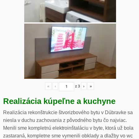
«
‹
z
3
›
»
Realizácia kúpeľne a kuchyne
Realizácia rekonštrukcie štvorizbového bytu v Dúbravke sa
niesla v duchu zachovania z pôvodného bytu čo najviac.
Menili sme kompletnú elektroinštaláciu v byte, ktorá už bola
zastaraná, kompletne sme vymenili obklady a dlažby vo wc