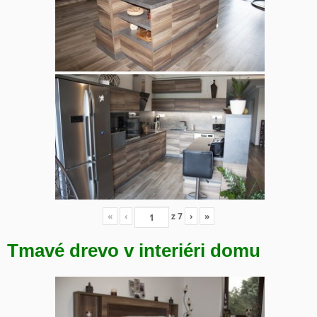
«
‹
z
7
›
»
Tmavé drevo v interiéri domu