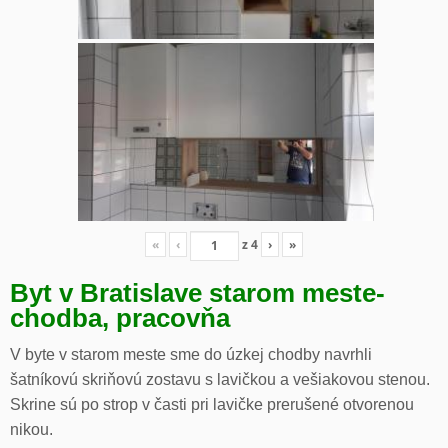
«
‹
z
4
›
»
Byt v Bratislave starom meste-
chodba, pracovňa
V byte v starom meste sme do úzkej chodby navrhli
šatníkovú skriňovú zostavu s lavičkou a vešiakovou stenou.
Skrine sú po strop v časti pri lavičke prerušené otvorenou
nikou.