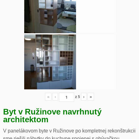
«
‹
z
5
›
»
Byt v Ružinove navrhnutý
architektom
V panelákovom byte v Ružinove po kompletnej rekonštrukcii
sme riešili nábytky do kuchyne spojenej s obývačkou,