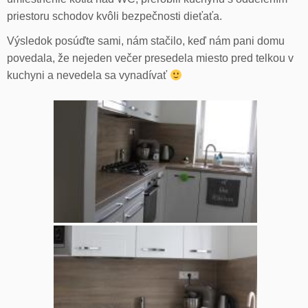
priestoru schodov kvôli bezpečnosti dieťaťa.
Výsledok posúďte sami, nám stačilo, keď nám pani domu
povedala, že nejeden večer presedela miesto pred telkou v
kuchyni a nevedela sa vynadívať