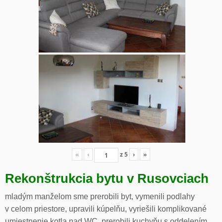
«
‹
z
5
›
»
Rekonštrukcia bytu v Rusovciach
mladým manželom sme prerobili byt, vymenili podlahy
v celom priestore, upravili kúpelňu, vyriešili komplikované
umiestnenie kotla nad WC, prerobili kuchyňu s oddelením