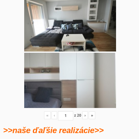
«
‹
z
20
›
»
>>naše ďaľšie realizácie>>