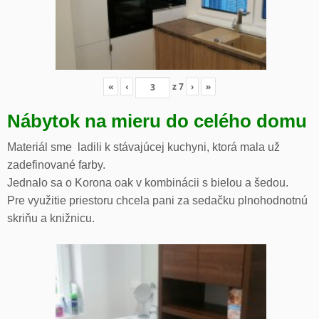
«
‹
z
7
›
»
Nábytok na mieru do celého domu
Materiál sme ladili k stávajúcej kuchyni, ktorá mala už
zadefinované farby.
Jednalo sa o Korona oak v kombinácii s bielou a šedou.
Pre využitie priestoru chcela pani za sedačku plnohodnotnú
skriňu a knižnicu.