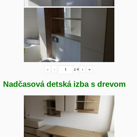
«
‹
z
4
›
»
Nadčasová detská izba s drevom