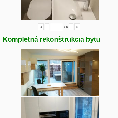
«
‹
z
6
›
»
Kompletná rekonštrukcia bytu