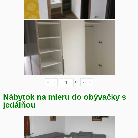
«
‹
z
5
›
»
Nábytok na mieru do obývačky s
jedálňou