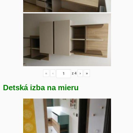
«
‹
z
4
›
»
Detská izba na mieru