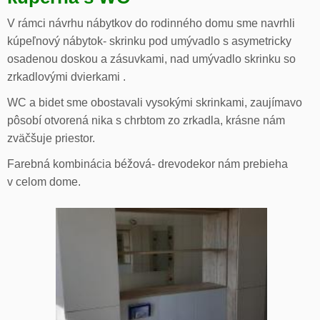
V rámci návrhu nábytkov do rodinného domu sme navrhli
kúpeľnový nábytok- skrinku pod umývadlo s asymetricky
osadenou doskou a zásuvkami, nad umývadlo skrinku so
zrkadlovými dvierkami .
WC a bidet sme obostavali vysokými skrinkami, zaujímavo
pôsobí otvorená nika s chrbtom zo zrkadla, krásne nám
zväčšuje priestor.
Farebná kombinácia béžová- drevodekor nám prebieha
v celom dome.