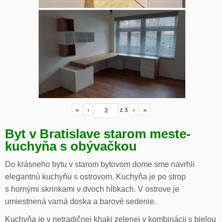
«
‹
z
3
›
»
Byt v Bratislave starom meste-
kuchyňa s obývačkou
Do krásneho bytu v starom bytovom dome sme navrhli
elegantnú kuchyňu s ostrovom. Kuchyňa je po strop
s hornými skrinkami v dvoch hĺbkach. V ostrove je
umiestnená varná doska a barové sedenie.
Kuchyňa je v netradičnej khaki zelenej v kombinácii s bielou