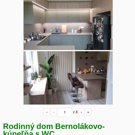
«
‹
z
8
›
»
Rodinný dom Bernolákovo-
kúpeľňa s WC