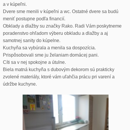
a v kúpeľni.
Dvere sme menili v kúpeľni a wc. Ostatné dvere sa budú
meniť postupne podľa financií.
Obklady a dlažby su značky Rako. Radi Vám poskytneme
poradenstvo ohľadom výberu obkladu a dlažby a aj
samotnej sanity do kúpelne.
Kuchyňa sa vybúrala a menila sa dospozícia.
Prispôsobovali sme ju želaniam domácej pani.
Cíti sa v nej spokojne a útulne.
Biela matná kuchyňa s dubovým dekorom sú prakticky
zvolené materiály, ktoré vám uľahčia prácu pri varení a
údržbe kuchyne.