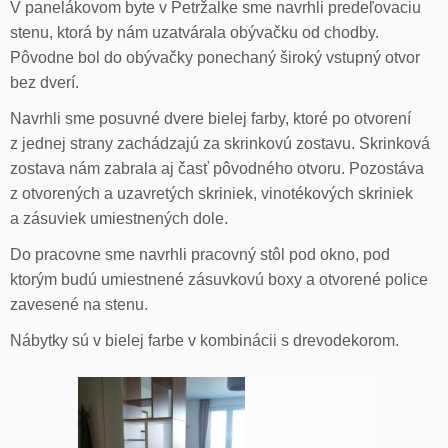
V panelákovom byte v Petržalke sme navrhli predeľovaciu
stenu, ktorá by nám uzatvárala obývačku od chodby.
Pôvodne bol do obývačky ponechaný široký vstupný otvor
bez dverí.
Navrhli sme posuvné dvere bielej farby, ktoré po otvorení
z jednej strany zachádzajú za skrinkovú zostavu. Skrinková
zostava nám zabrala aj časť pôvodného otvoru. Pozostáva
z otvorených a uzavretých skriniek, vinotékových skriniek
a zásuviek umiestnených dole.
Do pracovne sme navrhli pracovný stôl pod okno, pod
ktorým budú umiestnené zásuvkovú boxy a otvorené police
zavesené na stenu.
Nábytky sú v bielej farbe v kombinácii s drevodekorom.