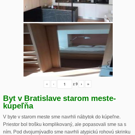
«
‹
z
9
›
»
Byt v Bratislave starom meste-
kúpeľňa
V byte v starom meste sme navrhli nábytok do kúpeľne.
Priestor bol trošku komplikovaný, ale popasovali sme sa s
ním. Pod dvojumývadlo sme navrhli atypickú rohovú skrinku