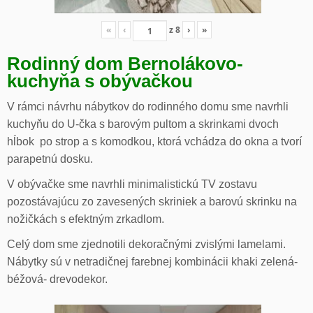
«
‹
z
8
›
»
Rodinný dom Bernolákovo-
kuchyňa s obývačkou
V rámci návrhu nábytkov do rodinného domu sme navrhli
kuchyňu do U-čka s barovým pultom a skrinkami dvoch
hĺbok po strop a s komodkou, ktorá vchádza do okna a tvorí
parapetnú dosku.
V obývačke sme navrhli minimalistickú TV zostavu
pozostávajúcu zo zavesených skriniek a barovú skrinku na
nožičkách s efektným zrkadlom.
Celý dom sme zjednotili dekoračnými zvislými lamelami.
Nábytky sú v netradičnej farebnej kombinácii khaki zelená-
béžová- drevodekor.