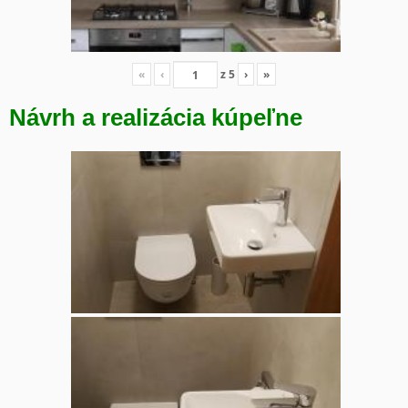
«
‹
z
5
›
»
Návrh a realizácia kúpeľne