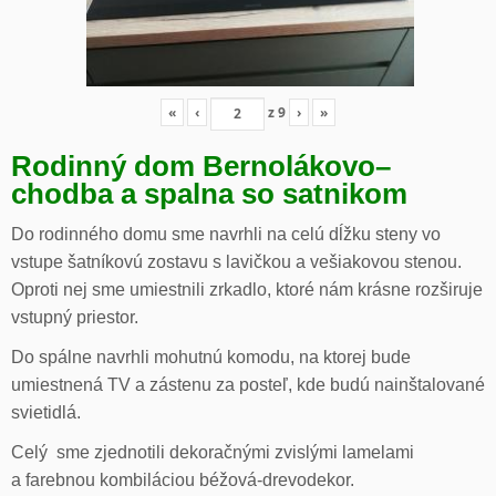
«
‹
z
9
›
»
Rodinný dom Bernolákovo
–
chodba a spalna so satnikom
Do rodinného domu sme navrhli na celú dĺžku steny vo
vstupe šatníkovú zostavu s lavičkou a vešiakovou stenou.
Oproti nej sme umiestnili zrkadlo, ktoré nám krásne rozširuje
vstupný priestor.
Do spálne navrhli mohutnú komodu, na ktorej bude
umiestnená TV a zástenu za posteľ, kde budú nainštalované
svietidlá.
Celý sme zjednotili dekoračnými zvislými lamelami
a farebnou kombiláciou béžová-drevodekor.