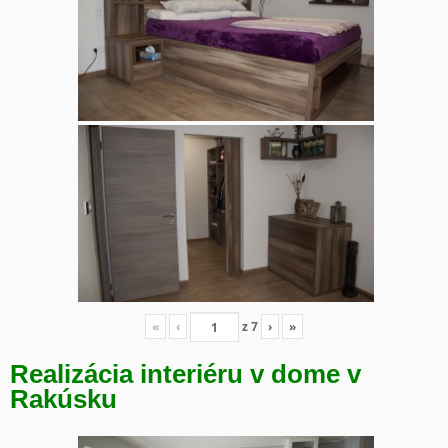
«
‹
z
7
›
»
Realizácia interiéru v dome v
Rakúsku