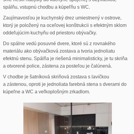
spálňu, vstupnú chodbu a kúpeľňu s WC.
Zaujímavosťou je kuchynský drez umiestnený v ostrove,
ktorý je položený na oceľovej konštrukcii s efektným sklom
oddeľujúcim kuchyňu od priestoru obývačky.
Do spálne vedú posuvné dvere, ktoré sú z rovnakého
materiálu ako obývačková zostava a tvoria jednoliatu
efektnú stenu. Spálňa je riešená minimalisticky, je tu skriňa
a otvorené police, zástena za posteľou je čalúnená.
V chodbe je šatníková skriňová zostava s lavičkou
a zástenou, oproti je jednoliata farebná stena s dverami do
kúpeľne a WC a veľkoplošným zrkadlom.