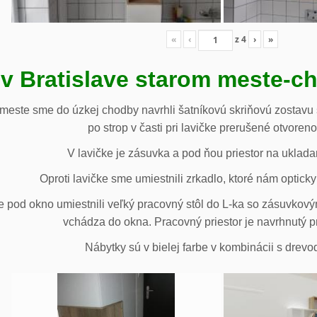
«
‹
z
4
›
»
 v Bratislave starom meste-c
 meste sme do úzkej chodby navrhli šatníkovú skriňovú zostavu 
po strop v časti pri lavičke prerušené otvoren
V lavičke je zásuvka a pod ňou priestor na uklada
Oproti lavičke sme umiestnili zrkadlo, ktoré nám opticky 
e pod okno umiestnili veľký pracovný stôl do L-ka so zásuvko
vchádza do okna. Pracovný priestor je navrhnutý p
Nábytky sú v bielej farbe v kombinácii s drev