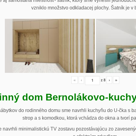
 aj samostaná miestnosť- šatník, ktorý sme vyriešili jednoduch
vzniklo množstvo odkladacej plochy. Šatník je v b
«
‹
z
8
›
»
inný dom Bernolákovo-kuchy
nábytkov do rodinného domu sme navrhli kuchyňu do U-čka s b
strop a s komodkou, ktorá vchádza do okna a tvorí p
navrhli minimalistickú TV zostavu pozostávajúcu zo zavesenýc