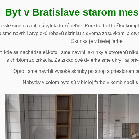
Byt v Bratislave starom me
meste sme navrhli nábytok do kúpeľne. Priestor bol trošku komp
 sme navrhli atypickú rohovú skrinku s dvoma zásuvkami a otv
Skrinka je v bielej farbe.
 kde sa nachádza el.kotol sme navrhli skrinky a otvorenú niku.
s chrbtom zo zrkadla. Za zrkadlové dvierka sme ukryli aj prív
Oproti sme navrhli vysoké skrinky po strop s priestorom p
Nábytky v celom byte sú v bielej farbe v kombinácii 