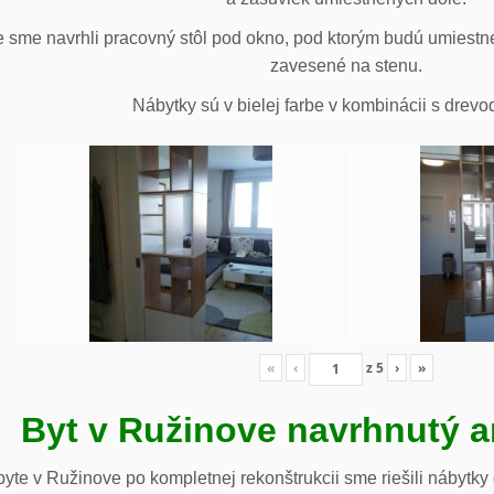
 sme navrhli pracovný stôl pod okno, pod ktorým budú umiestn
zavesené na stenu.
Nábytky sú v bielej farbe v kombinácii s drev
«
‹
z
5
›
»
Byt v Ružinove navrhnutý a
te v Ružinove po kompletnej rekonštrukcii sme riešili nábytky