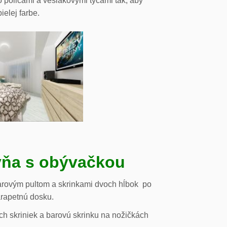
o policami a vešiakovými tyčami tak, aby
ielej farbe.
ňa s obývačkou
arovým pultom a skrinkami dvoch hĺbok po
arapetnú dosku.
h skriniek a barovú skrinku na nožičkách