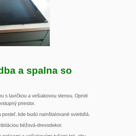
dba a spalna so
u s lavičkou a vešiakovou stenou. Oproti
vstupný priestor.
posteľ, kde budú nainštalované svietidlá.
mbiláciou béžová-drevodekor.