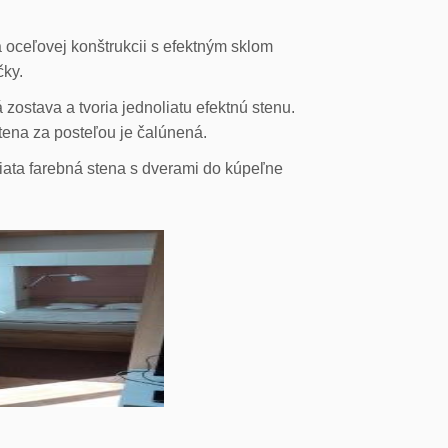
 oceľovej konštrukcii s efektným sklom
čky.
ostava a tvoria jednoliatu efektnú stenu.
stena za posteľou je čalúnená.
liata farebná stena s dverami do kúpeľne