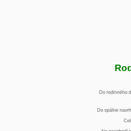
Rod
Do rodinného d
Do spálne navrh
Cel