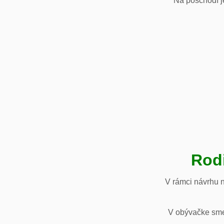
Na poschodí je
Rod
V rámci návrhu 
V obývačke sme 