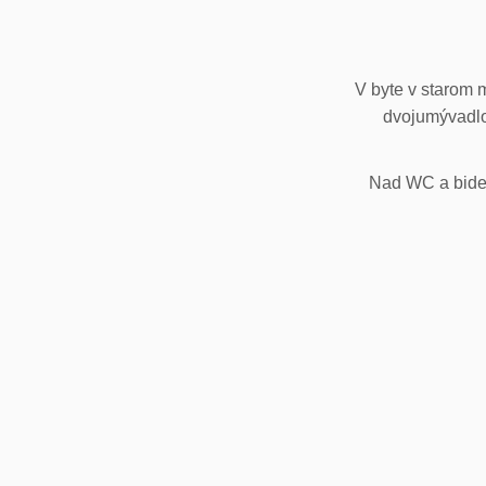
V byte v starom 
dvojumývadlo
Nad WC a bidet,