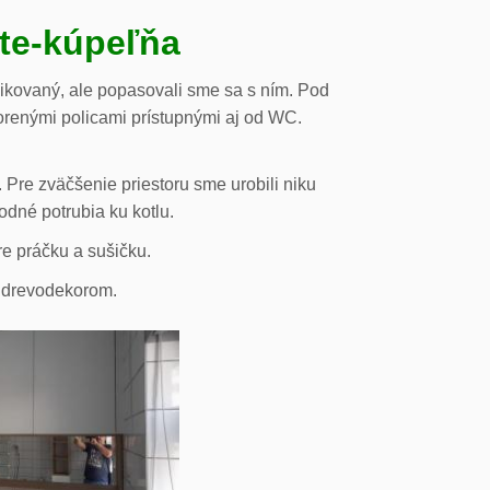
ste-kúpeľňa
likovaný, ale popasovali sme sa s ním. Pod
orenými policami prístupnými aj od WC.
 Pre zväčšenie priestoru sme urobili niku
odné potrubia ku kotlu.
re práčku a sušičku.
s drevodekorom.