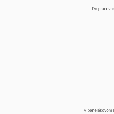
Do pracovne
V panelákovom by