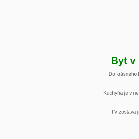
Byt v
Do krásneho b
Kuchyňa je v net
TV zostava j