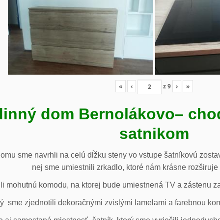
«
‹
z
9
›
»
inný dom Bernolákovo
– cho
satnikom
omu sme navrhli na celú dĺžku steny vo vstupe šatníkovú zostav
nej sme umiestnili zrkadlo, ktoré nám krásne rozširuje 
li mohutnú komodu, na ktorej bude umiestnená TV a zástenu za 
ý sme zjednotili dekoračnými zvislými lamelami a farebnou ko