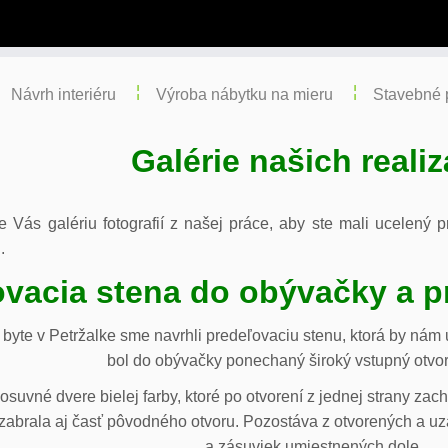
Návrh interiéru
Výroba nábytku na mieru
Stavebné 
Galérie našich realiz
re Vás galériu fotografií z našej práce, aby ste mali ucelený
.
vacia stena do obývačky a p
byte v Petržalke sme navrhli predeľovaciu stenu, ktorá by ná
bol do obývačky ponechaný široký vstupný otvor
osuvné dvere bielej farby, ktoré po otvorení z jednej strany za
abrala aj časť pôvodného otvoru. Pozostáva z otvorených a uza
a zásuviek umiestnených dole.