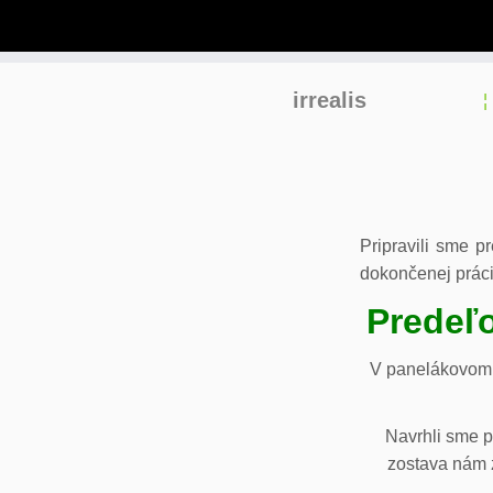
Skip
irrealis
to
content
Pripravili sme p
dokončenej práci
Predeľo
V panelákovom 
Navrhli sme p
zostava nám z