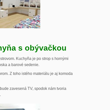
chyňa s obývačkou
strovom. Kuchyňa je po strop s hornými
oska a barové sedenie.
orom. Z toho istého materiálu je aj komoda
de bude zavesená TV, spodok nám tvoria
.