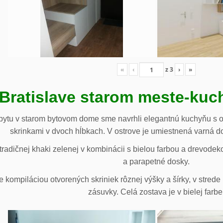
«
‹
z
3
›
»
 Bratislave starom meste-ku
ytu v starom bytovom dome sme navrhli elegantnú kuchyňu s o
skrinkami v dvoch hĺbkach. V ostrove je umiestnená varná d
radičnej khaki zelenej v kombinácii s bielou farbou a drevodek
a parapetné dosky.
e kompiláciou otvorených skriniek rôznej výšky a šírky, v stre
zásuvky. Celá zostava je v bielej farbe