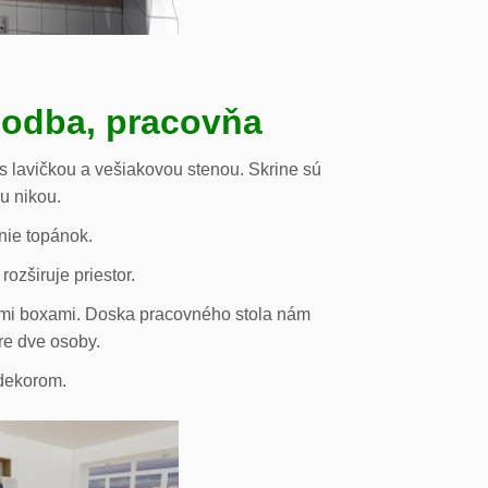
hodba, pracovňa
s lavičkou a vešiakovou stenou. Skrine sú
ou nikou.
nie topánok.
rozširuje priestor.
vými boxami. Doska pracovného stola nám
re dve osoby.
odekorom.