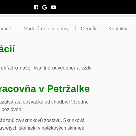
práce
Modulárne eko domy
Cenník
Kontakty
ácií
 prehľad o našej kvalitne odvedenej a vždy
racovňa v Petržalke
m uzatvárala obývačku od chodby. Pôvodne
 bez dverí.
chádzajú za skrinkovú zostavu. Skrinková
vretých skriniek, vinotékových skriniek