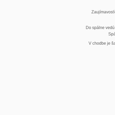
Zaujímavosťo
Do spálne vedú 
Spá
V chodbe je ša