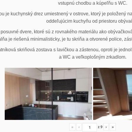
vstupnú chodbu a kúpeľňu s WC.
u je kuchynský drez umiestnený v ostrove, ktorý je položený na
oddeľujúcim kuchyňu od priestoru obýva
posuvné dvere, ktoré sú z rovnakého materiálu ako obývačková z
lňa je riešená minimalisticky, je tu skriňa a otvorené police, zá
tníková skriňová zostava s lavičkou a zástenou, oproti je jedno
a WC a veľkoplošným zrkadlom.
«
‹
z
9
›
»