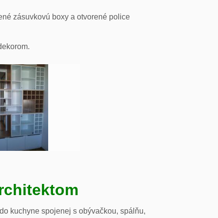
ené zásuvkovú boxy a otvorené police
odekorom.
rchitektom
 do kuchyne spojenej s obývačkou, spálňu,