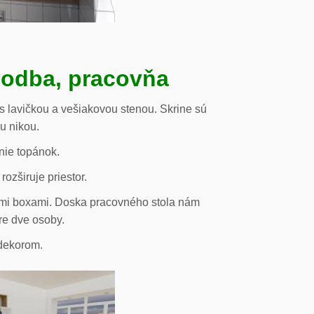
hodba, pracovňa
s lavičkou a vešiakovou stenou. Skrine sú
ou nikou.
nie topánok.
rozširuje priestor.
vými boxami. Doska pracovného stola nám
re dve osoby.
odekorom.