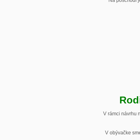
Na poschodí je
Rod
V rámci návrhu 
V obývačke sme 