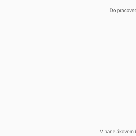
Do pracovne
V panelákovom by