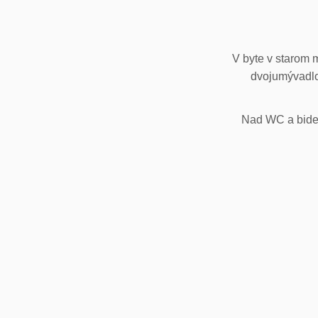
V byte v starom 
dvojumývadlo
Nad WC a bidet,