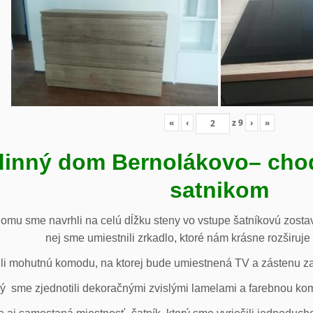
«
‹
z
9
›
»
inný dom Bernolákovo
– cho
satnikom
omu sme navrhli na celú dĺžku steny vo vstupe šatníkovú zostav
nej sme umiestnili zrkadlo, ktoré nám krásne rozširuje 
li mohutnú komodu, na ktorej bude umiestnená TV a zástenu za 
ý sme zjednotili dekoračnými zvislými lamelami a farebnou ko