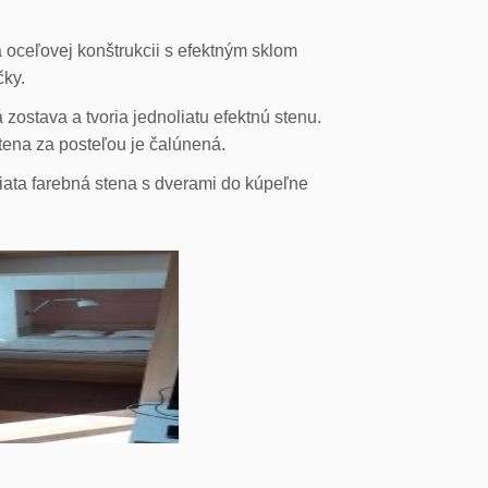
 oceľovej konštrukcii s efektným sklom
čky.
ostava a tvoria jednoliatu efektnú stenu.
stena za posteľou je čalúnená.
liata farebná stena s dverami do kúpeľne