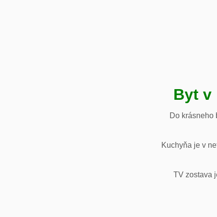
Byt v
Do krásneho b
Kuchyňa je v net
TV zostava j