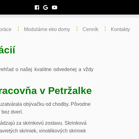
práce
Modulárne eko domy
Cenník
Kontakty
ácií
 prehľad o našej kvalitne odvedenej a vždy
racovňa v Petržalke
m uzatvárala obývačku od chodby. Pôvodne
 bez dverí.
chádzajú za skrinkovú zostavu. Skrinková
vretých skriniek, vinotékových skriniek