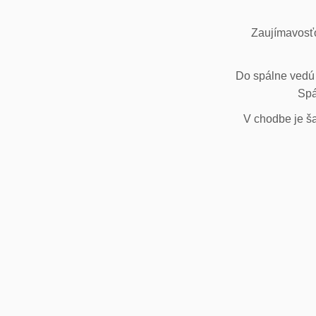
Zaujímavosťo
Do spálne vedú 
Spá
V chodbe je ša