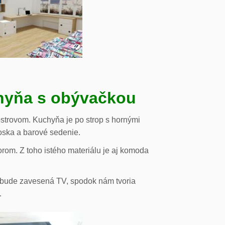
chyňa s obývačkou
strovom. Kuchyňa je po strop s hornými
oska a barové sedenie.
orom. Z toho istého materiálu je aj komoda
de bude zavesená TV, spodok nám tvoria
.