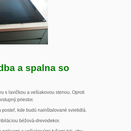
dba a spalna so
u s lavičkou a vešiakovou stenou. Oproti
vstupný priestor.
posteľ, kde budú nainštalované svietidlá.
mbiláciou béžová-drevodekor.