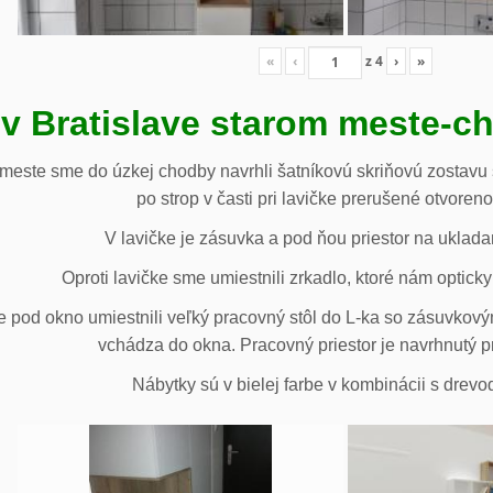
«
‹
z
4
›
»
 v Bratislave starom meste-c
 meste sme do úzkej chodby navrhli šatníkovú skriňovú zostavu 
po strop v časti pri lavičke prerušené otvoren
V lavičke je zásuvka a pod ňou priestor na uklada
Oproti lavičke sme umiestnili zrkadlo, ktoré nám opticky 
e pod okno umiestnili veľký pracovný stôl do L-ka so zásuvko
vchádza do okna. Pracovný priestor je navrhnutý p
Nábytky sú v bielej farbe v kombinácii s drev