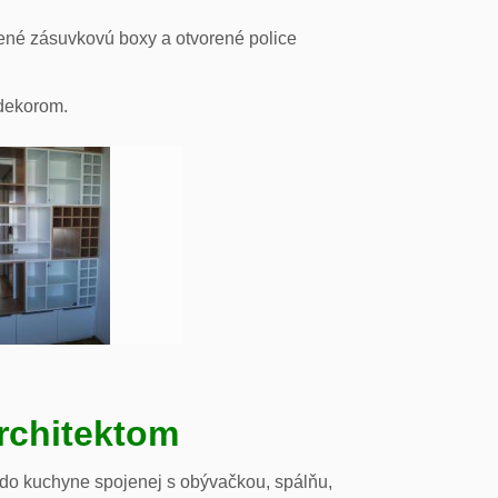
ené zásuvkovú boxy a otvorené police
odekorom.
rchitektom
 do kuchyne spojenej s obývačkou, spálňu,