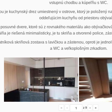
vstupnú chodbu a kúpeľňu s WC.
u je kuchynský drez umiestnený v ostrove, ktorý je položený na
oddeľujúcim kuchyňu od priestoru obýva
posuvné dvere, ktoré sú z rovnakého materiálu ako obývačková z
lňa je riešená minimalisticky, je tu skriňa a otvorené police, zá
tníková skriňová zostava s lavičkou a zástenou, oproti je jedno
a WC a veľkoplošným zrkadlom.
«
‹
z
9
›
»