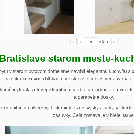
«
‹
z
3
›
»
 Bratislave starom meste-ku
ytu v starom bytovom dome sme navrhli elegantnú kuchyňu s o
skrinkami v dvoch hĺbkach. V ostrove je umiestnená varná d
radičnej khaki zelenej v kombinácii s bielou farbou a drevodek
a parapetné dosky.
e kompiláciou otvorených skriniek rôznej výšky a šírky, v stre
zásuvky. Celá zostava je v bielej farbe