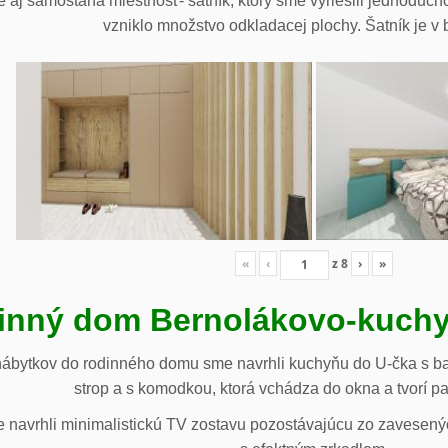
 aj samostaná miestnosť- šatník, ktorý sme vyriešili jednoduch
vzniklo množstvo odkladacej plochy. Šatník je v b
«
‹
z
8
›
»
inný dom Bernolákovo-kuchy
nábytkov do rodinného domu sme navrhli kuchyňu do U-čka s b
strop a s komodkou, ktorá vchádza do okna a tvorí p
navrhli minimalistickú TV zostavu pozostávajúcu zo zavesenýc