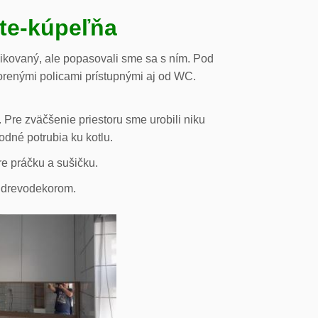
ste-kúpeľňa
likovaný, ale popasovali sme sa s ním. Pod
orenými policami prístupnými aj od WC.
 Pre zväčšenie priestoru sme urobili niku
odné potrubia ku kotlu.
re práčku a sušičku.
s drevodekorom.