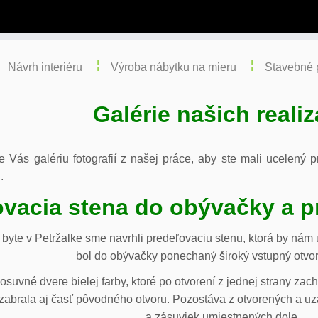
Návrh interiéru
Výroba nábytku na mieru
Stavebné 
Galérie našich realiz
re Vás galériu fotografií z našej práce, aby ste mali ucelený
.
vacia stena do obývačky a p
byte v Petržalke sme navrhli predeľovaciu stenu, ktorá by ná
bol do obývačky ponechaný široký vstupný otvor
osuvné dvere bielej farby, ktoré po otvorení z jednej strany za
abrala aj časť pôvodného otvoru. Pozostáva z otvorených a uza
a zásuviek umiestnených dole.