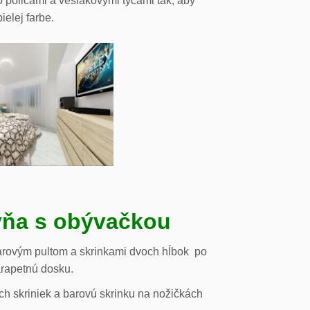
o policami a vešiakovými tyčami tak, aby
ielej farbe.
ňa s obývačkou
arovým pultom a skrinkami dvoch hĺbok po
arapetnú dosku.
h skriniek a barovú skrinku na nožičkách