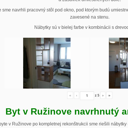
 sme navrhli pracovný stôl pod okno, pod ktorým budú umiestn
zavesené na stenu.
Nábytky sú v bielej farbe v kombinácii s drev
«
‹
z
5
›
»
Byt v Ružinove navrhnutý a
te v Ružinove po kompletnej rekonštrukcii sme riešili nábytky