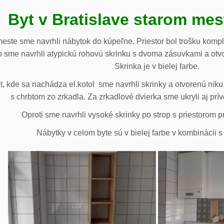
Byt v Bratislave starom me
meste sme navrhli nábytok do kúpeľne. Priestor bol trošku komp
 sme navrhli atypickú rohovú skrinku s dvoma zásuvkami a otv
Skrinka je v bielej farbe.
 kde sa nachádza el.kotol sme navrhli skrinky a otvorenú niku.
s chrbtom zo zrkadla. Za zrkadlové dvierka sme ukryli aj prív
Oproti sme navrhli vysoké skrinky po strop s priestorom p
Nábytky v celom byte sú v bielej farbe v kombinácii 