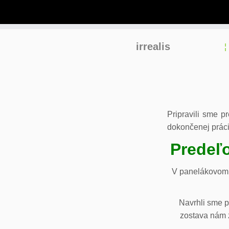
Skip
irrealis
to
content
Pripravili sme p
dokončenej práci
Predeľo
V panelákovom 
Navrhli sme p
zostava nám z