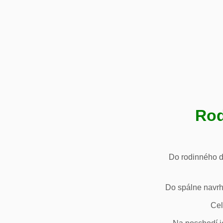
Rod
Do rodinného d
Do spálne navrh
Cel