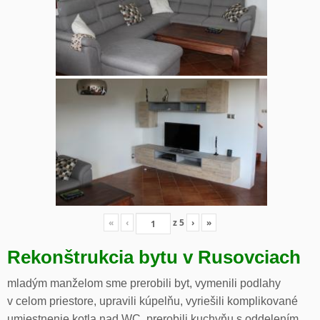
«
‹
z
5
›
»
Rekonštrukcia bytu v Rusovciach
mladým manželom sme prerobili byt, vymenili podlahy
v celom priestore, upravili kúpelňu, vyriešili komplikované
umiestnenie kotla nad WC, prerobili kuchyňu s oddelením