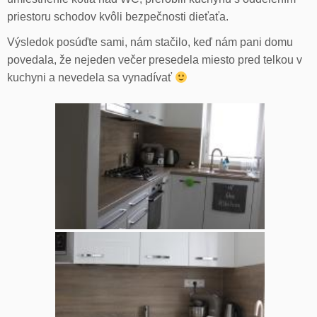
priestoru schodov kvôli bezpečnosti dieťaťa.
Výsledok posúďte sami, nám stačilo, keď nám pani domu
povedala, že nejeden večer presedela miesto pred telkou v
kuchyni a nevedela sa vynadívať