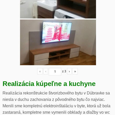
«
‹
z
3
›
»
Realizácia kúpeľne a kuchyne
Realizácia rekonštrukcie štvorizbového bytu v Dúbravke sa
niesla v duchu zachovania z pôvodného bytu čo najviac.
Menili sme kompletnú elektroinštaláciu v byte, ktorá už bola
zastaraná, kompletne sme vymenili obklady a dlažby vo wc