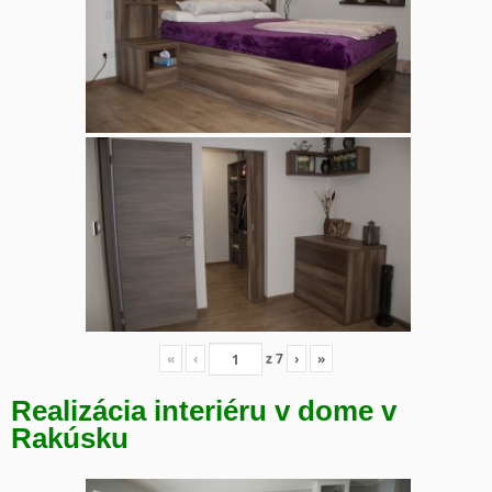
«
‹
z
7
›
»
Realizácia interiéru v dome v
Rakúsku