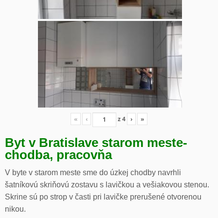
«
‹
z
4
›
»
Byt v Bratislave starom meste-
chodba, pracovňa
V byte v starom meste sme do úzkej chodby navrhli
šatníkovú skriňovú zostavu s lavičkou a vešiakovou stenou.
Skrine sú po strop v časti pri lavičke prerušené otvorenou
nikou.