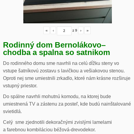
«
‹
z
9
›
»
Rodinný dom Bernolákovo
–
chodba a spalna so satnikom
Do rodinného domu sme navrhli na celú dĺžku steny vo
vstupe šatníkovú zostavu s lavičkou a vešiakovou stenou.
Oproti nej sme umiestnili zrkadlo, ktoré nám krásne rozširuje
vstupný priestor.
Do spálne navrhli mohutnú komodu, na ktorej bude
umiestnená TV a zástenu za posteľ, kde budú nainštalované
svietidlá.
Celý sme zjednotili dekoračnými zvislými lamelami
a farebnou kombiláciou béžová-drevodekor.