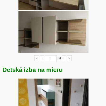
«
‹
z
4
›
»
Detská izba na mieru