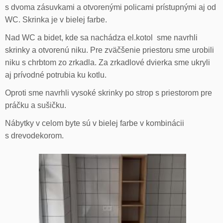
s dvoma zásuvkami a otvorenými policami prístupnými aj od
WC. Skrinka je v bielej farbe.
Nad WC a bidet, kde sa nachádza el.kotol sme navrhli
skrinky a otvorenú niku. Pre zväčšenie priestoru sme urobili
niku s chrbtom zo zrkadla. Za zrkadlové dvierka sme ukryli
aj prívodné potrubia ku kotlu.
Oproti sme navrhli vysoké skrinky po strop s priestorom pre
práčku a sušičku.
Nábytky v celom byte sú v bielej farbe v kombinácii
s drevodekorom.