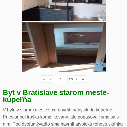
«
‹
z
9
›
»
Byt v Bratislave starom meste-
kúpeľňa
V byte v starom meste sme navrhli nábytok do kúpeľne.
Priestor bol trošku komplikovaný, ale popasovali sme sa s
ním. Pod dvojumývadlo sme navrhli atypickú rohovú skrinku