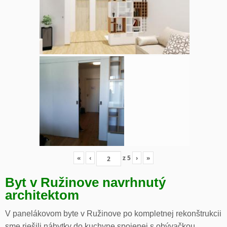
«
‹
z
5
›
»
Byt v Ružinove navrhnutý
architektom
V panelákovom byte v Ružinove po kompletnej rekonštrukcii
sme riešili nábytky do kuchyne spojenej s obývačkou,