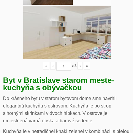
«
‹
z
3
›
»
Byt v Bratislave starom meste-
kuchyňa s obývačkou
Do krásneho bytu v starom bytovom dome sme navrhli
elegantnú kuchyňu s ostrovom. Kuchyňa je po strop
s hornými skrinkami v dvoch hĺbkach. V ostrove je
umiestnená varná doska a barové sedenie.
Kuchyňa je v netradičnej khaki zelenej v kombinácii s bielou