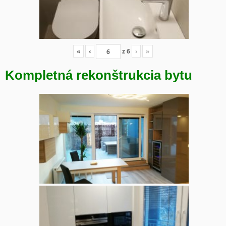
«
‹
z
6
›
»
Kompletná rekonštrukcia bytu