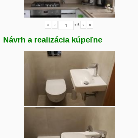
«
‹
z
5
›
»
Návrh a realizácia kúpeľne