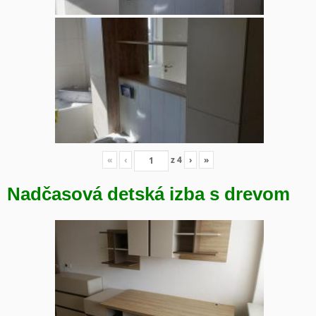
«
‹
z
4
›
»
Nadčasová detská izba s drevom