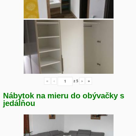
«
‹
z
5
›
»
Nábytok na mieru do obývačky s
jedálňou