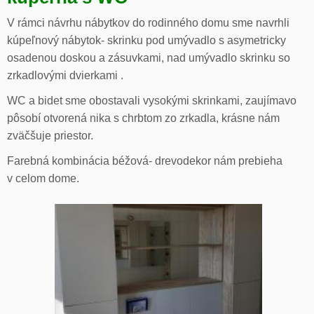
V rámci návrhu nábytkov do rodinného domu sme navrhli
kúpeľnový nábytok- skrinku pod umývadlo s asymetricky
osadenou doskou a zásuvkami, nad umývadlo skrinku so
zrkadlovými dvierkami .
WC a bidet sme obostavali vysokými skrinkami, zaujímavo
pôsobí otvorená nika s chrbtom zo zrkadla, krásne nám
zväčšuje priestor.
Farebná kombinácia béžová- drevodekor nám prebieha
v celom dome.