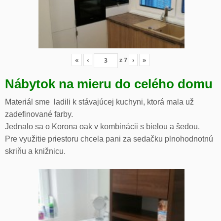
«
‹
z
7
›
»
Nábytok na mieru do celého domu
Materiál sme ladili k stávajúcej kuchyni, ktorá mala už
zadefinované farby.
Jednalo sa o Korona oak v kombinácii s bielou a šedou.
Pre využitie priestoru chcela pani za sedačku plnohodnotnú
skriňu a knižnicu.