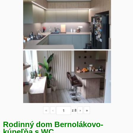
«
‹
z
8
›
»
Rodinný dom Bernolákovo-
kúpeľňa s WC