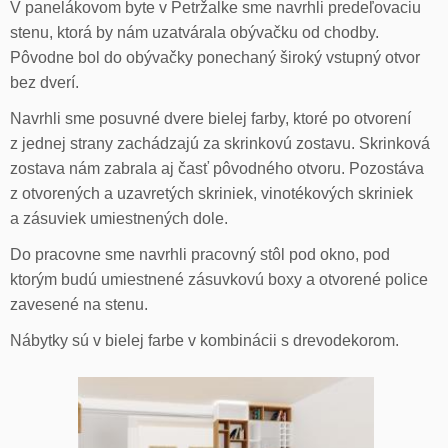
V panelákovom byte v Petržalke sme navrhli predeľovaciu
stenu, ktorá by nám uzatvárala obývačku od chodby.
Pôvodne bol do obývačky ponechaný široký vstupný otvor
bez dverí.
Navrhli sme posuvné dvere bielej farby, ktoré po otvorení
z jednej strany zachádzajú za skrinkovú zostavu. Skrinková
zostava nám zabrala aj časť pôvodného otvoru. Pozostáva
z otvorených a uzavretých skriniek, vinotékových skriniek
a zásuviek umiestnených dole.
Do pracovne sme navrhli pracovný stôl pod okno, pod
ktorým budú umiestnené zásuvkovú boxy a otvorené police
zavesené na stenu.
Nábytky sú v bielej farbe v kombinácii s drevodekorom.