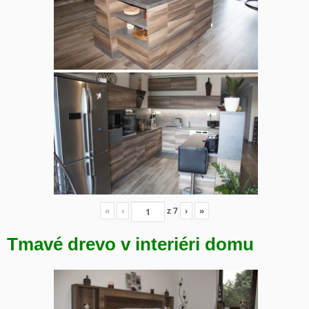
«
‹
z
7
›
»
Tmavé drevo v interiéri domu