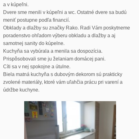
a v kúpeľni.
Dvere sme menili v kúpeľni a wc. Ostatné dvere sa budú
meniť postupne podľa financií.
Obklady a dlažby su značky Rako. Radi Vám poskytneme
poradenstvo ohľadom výberu obkladu a dlažby a aj
samotnej sanity do kúpelne.
Kuchyňa sa vybúrala a menila sa dospozícia.
Prispôsobovali sme ju želaniam domácej pani.
Cíti sa v nej spokojne a útulne.
Biela matná kuchyňa s dubovým dekorom sú prakticky
zvolené materiály, ktoré vám uľahčia prácu pri varení a
údržbe kuchyne.