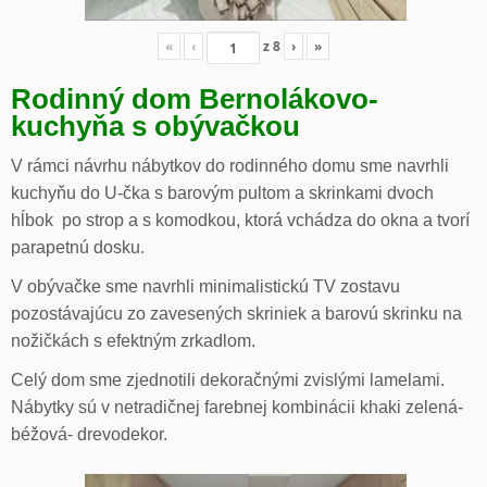
«
‹
z
8
›
»
Rodinný dom Bernolákovo-
kuchyňa s obývačkou
V rámci návrhu nábytkov do rodinného domu sme navrhli
kuchyňu do U-čka s barovým pultom a skrinkami dvoch
hĺbok po strop a s komodkou, ktorá vchádza do okna a tvorí
parapetnú dosku.
V obývačke sme navrhli minimalistickú TV zostavu
pozostávajúcu zo zavesených skriniek a barovú skrinku na
nožičkách s efektným zrkadlom.
Celý dom sme zjednotili dekoračnými zvislými lamelami.
Nábytky sú v netradičnej farebnej kombinácii khaki zelená-
béžová- drevodekor.