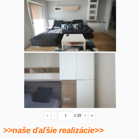
«
‹
z
20
›
»
>>naše ďaľšie realizácie>>