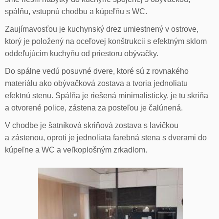
spálňu, vstupnú chodbu a kúpeľňu s WC.
Zaujímavosťou je kuchynský drez umiestnený v ostrove,
ktorý je položený na oceľovej konštrukcii s efektným sklom
oddeľujúcim kuchyňu od priestoru obývačky.
Do spálne vedú posuvné dvere, ktoré sú z rovnakého
materiálu ako obývačková zostava a tvoria jednoliatu
efektnú stenu. Spálňa je riešená minimalisticky, je tu skriňa
a otvorené police, zástena za posteľou je čalúnená.
V chodbe je šatníková skriňová zostava s lavičkou
a zástenou, oproti je jednoliata farebná stena s dverami do
kúpeľne a WC a veľkoplošným zrkadlom.