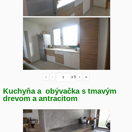
«
‹
z
5
›
»
Kuchyňa a obývačka s tmavým
drevom a antracitom