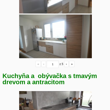
«
‹
z
5
›
»
Kuchyňa a obývačka s tmavým
drevom a antracitom