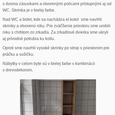
s dvoma zásuvkami a otvorenými policami prístupnými aj od
WC. Skrinka je v bielej farbe.
Nad WC a bidet, kde sa nachádza el.kotol sme navrhli
skrinky a otvorenú niku. Pre zväčšenie priestoru sme urobili
niku s chrbtom zo zrkadla. Za zrkadlové dvierka sme ukryli
aj prívodné potrubia ku kotlu.
Oproti sme navrhli vysoké skrinky po strop s priestorom pre
práčku a sušičku.
Nábytky v celom byte sú v bielej farbe v kombinácii
s drevodekorom.