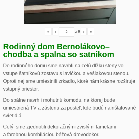
«
‹
z
9
›
»
Rodinný dom Bernolákovo
–
chodba a spalna so satnikom
Do rodinného domu sme navrhli na celú dĺžku steny vo
vstupe šatníkovú zostavu s lavičkou a vešiakovou stenou.
Oproti nej sme umiestnili zrkadlo, ktoré nám krásne rozširuje
vstupný priestor.
Do spálne navrhli mohutnú komodu, na ktorej bude
umiestnená TV a zástenu za posteľ, kde budú nainštalované
svietidlá.
Celý sme zjednotili dekoračnými zvislými lamelami
a farebnou kombiláciou béžová-drevodekor.