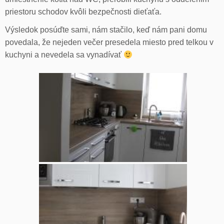
priestoru schodov kvôli bezpečnosti dieťaťa.
Výsledok posúďte sami, nám stačilo, keď nám pani domu
povedala, že nejeden večer presedela miesto pred telkou v
kuchyni a nevedela sa vynadívať