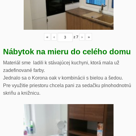
«
‹
z
7
›
»
Nábytok na mieru do celého domu
Materiál sme ladili k stávajúcej kuchyni, ktorá mala už
zadefinované farby.
Jednalo sa o Korona oak v kombinácii s bielou a šedou.
Pre využitie priestoru chcela pani za sedačku plnohodnotnú
skriňu a knižnicu.