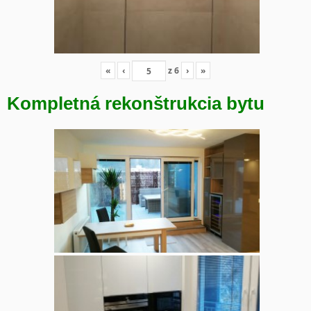
«
‹
z
6
›
»
Kompletná rekonštrukcia bytu