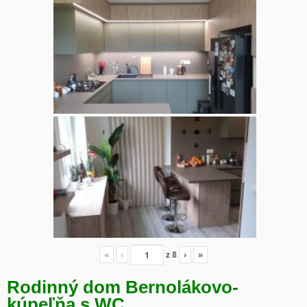
«
‹
z
8
›
»
Rodinný dom Bernolákovo-
kúpeľňa s WC