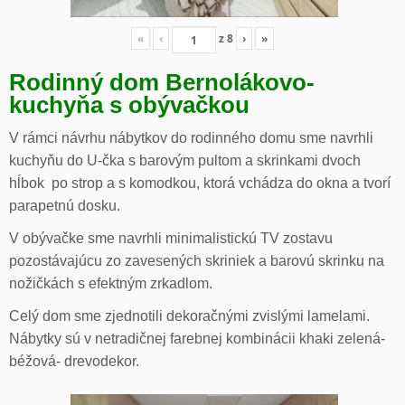
«
‹
z
8
›
»
Rodinný dom Bernolákovo-
kuchyňa s obývačkou
V rámci návrhu nábytkov do rodinného domu sme navrhli
kuchyňu do U-čka s barovým pultom a skrinkami dvoch
hĺbok po strop a s komodkou, ktorá vchádza do okna a tvorí
parapetnú dosku.
V obývačke sme navrhli minimalistickú TV zostavu
pozostávajúcu zo zavesených skriniek a barovú skrinku na
nožičkách s efektným zrkadlom.
Celý dom sme zjednotili dekoračnými zvislými lamelami.
Nábytky sú v netradičnej farebnej kombinácii khaki zelená-
béžová- drevodekor.