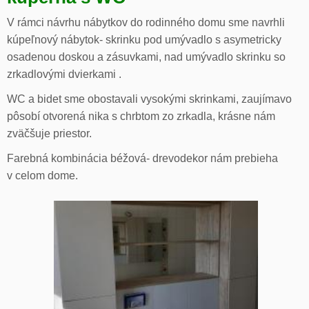
V rámci návrhu nábytkov do rodinného domu sme navrhli
kúpeľnový nábytok- skrinku pod umývadlo s asymetricky
osadenou doskou a zásuvkami, nad umývadlo skrinku so
zrkadlovými dvierkami .
WC a bidet sme obostavali vysokými skrinkami, zaujímavo
pôsobí otvorená nika s chrbtom zo zrkadla, krásne nám
zväčšuje priestor.
Farebná kombinácia béžová- drevodekor nám prebieha
v celom dome.