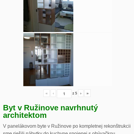
«
‹
z
5
›
»
Byt v Ružinove navrhnutý
architektom
V panelákovom byte v Ružinove po kompletnej rekonštrukcii
sme riešili nábytky do kuchyne spojenej s obývačkou,