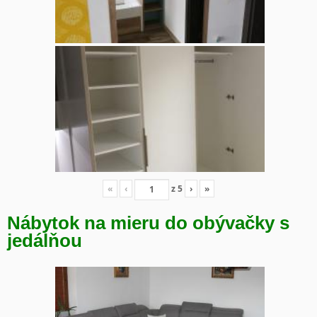
«
‹
z
5
›
»
Nábytok na mieru do obývačky s
jedálňou