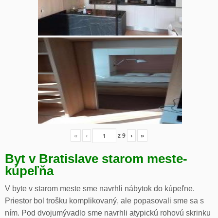
«
‹
z
9
›
»
Byt v Bratislave starom meste-
kúpeľňa
V byte v starom meste sme navrhli nábytok do kúpeľne.
Priestor bol trošku komplikovaný, ale popasovali sme sa s
ním. Pod dvojumývadlo sme navrhli atypickú rohovú skrinku