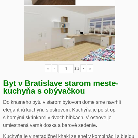
«
‹
z
3
›
»
Byt v Bratislave starom meste-
kuchyňa s obývačkou
Do krásneho bytu v starom bytovom dome sme navrhli
elegantnú kuchyňu s ostrovom. Kuchyňa je po strop
s hornými skrinkami v dvoch hĺbkach. V ostrove je
umiestnená varná doska a barové sedenie.
Kuchyňa je v netradičnej khaki zelenej v kombinácii s bielou