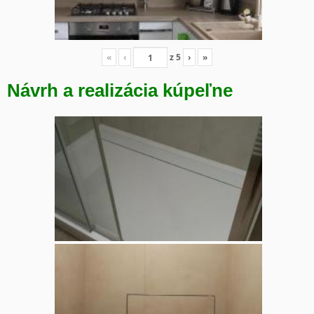
«
‹
z
5
›
»
Návrh a realizácia kúpeľne