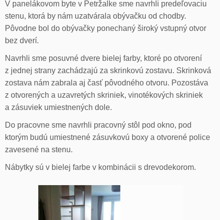
V panelákovom byte v Petržalke sme navrhli predeľovaciu
stenu, ktorá by nám uzatvárala obývačku od chodby.
Pôvodne bol do obývačky ponechaný široký vstupný otvor
bez dverí.
Navrhli sme posuvné dvere bielej farby, ktoré po otvorení
z jednej strany zachádzajú za skrinkovú zostavu. Skrinková
zostava nám zabrala aj časť pôvodného otvoru. Pozostáva
z otvorených a uzavretých skriniek, vinotékových skriniek
a zásuviek umiestnených dole.
Do pracovne sme navrhli pracovný stôl pod okno, pod
ktorým budú umiestnené zásuvkovú boxy a otvorené police
zavesené na stenu.
Nábytky sú v bielej farbe v kombinácii s drevodekorom.