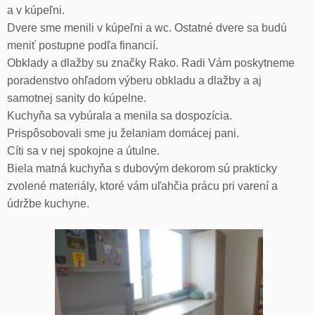
a v kúpeľni.
Dvere sme menili v kúpeľni a wc. Ostatné dvere sa budú
meniť postupne podľa financií.
Obklady a dlažby su značky Rako. Radi Vám poskytneme
poradenstvo ohľadom výberu obkladu a dlažby a aj
samotnej sanity do kúpelne.
Kuchyňa sa vybúrala a menila sa dospozícia.
Prispôsobovali sme ju želaniam domácej pani.
Cíti sa v nej spokojne a útulne.
Biela matná kuchyňa s dubovým dekorom sú prakticky
zvolené materiály, ktoré vám uľahčia prácu pri varení a
údržbe kuchyne.