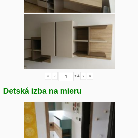
«
‹
z
4
›
»
Detská izba na mieru