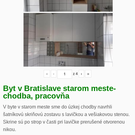
«
‹
z
4
›
»
Byt v Bratislave starom meste-
chodba, pracovňa
V byte v starom meste sme do úzkej chodby navrhli
šatníkovú skriňovú zostavu s lavičkou a vešiakovou stenou.
Skrine sú po strop v časti pri lavičke prerušené otvorenou
nikou.