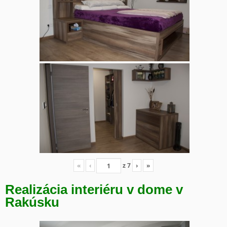
«
‹
z
7
›
»
Realizácia interiéru v dome v
Rakúsku