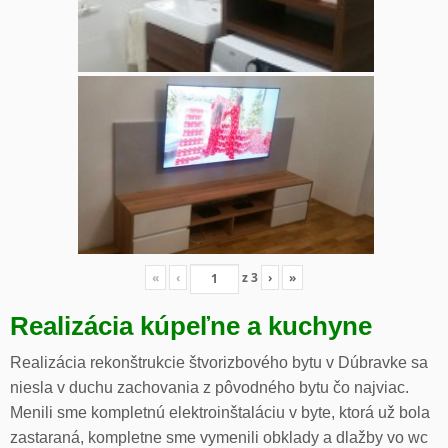
«
‹
z
3
›
»
Realizácia kúpeľne a kuchyne
Realizácia rekonštrukcie štvorizbového bytu v Dúbravke sa
niesla v duchu zachovania z pôvodného bytu čo najviac.
Menili sme kompletnú elektroinštaláciu v byte, ktorá už bola
zastaraná, kompletne sme vymenili obklady a dlažby vo wc