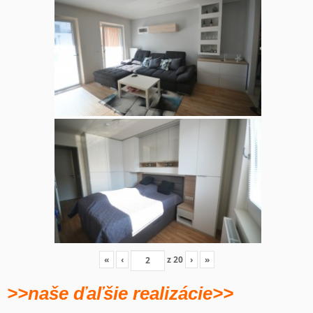
«
‹
z
20
›
»
>>naše ďaľšie realizácie>>