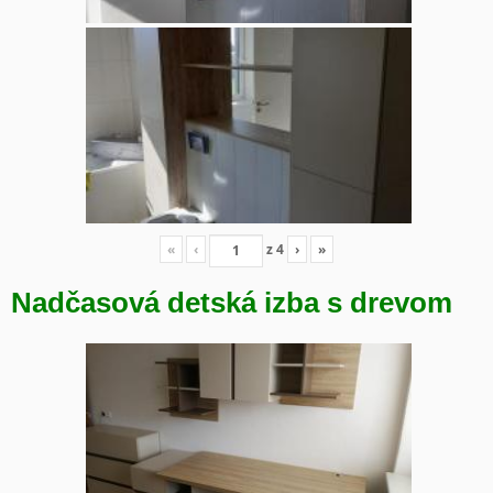
«
‹
z
4
›
»
Nadčasová detská izba s drevom