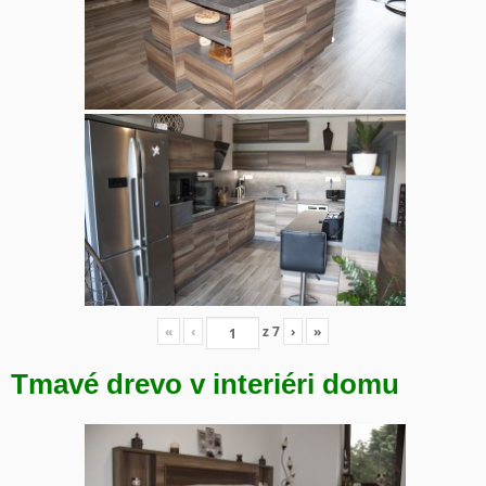
«
‹
z
7
›
»
Tmavé drevo v interiéri domu