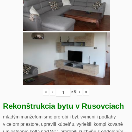
«
‹
z
5
›
»
Rekonštrukcia bytu v Rusovciach
mladým manželom sme prerobili byt, vymenili podlahy
v celom priestore, upravili kúpelňu, vyriešili komplikované
umiestnenie kotla nad WC, prerobili kuchyňu s oddelením