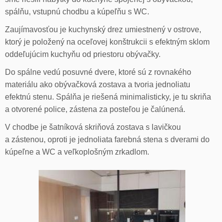
spálňu, vstupnú chodbu a kúpeľňu s WC.
Zaujímavosťou je kuchynský drez umiestnený v ostrove,
ktorý je položený na oceľovej konštrukcii s efektným sklom
oddeľujúcim kuchyňu od priestoru obývačky.
Do spálne vedú posuvné dvere, ktoré sú z rovnakého
materiálu ako obývačková zostava a tvoria jednoliatu
efektnú stenu. Spálňa je riešená minimalisticky, je tu skriňa
a otvorené police, zástena za posteľou je čalúnená.
V chodbe je šatníková skriňová zostava s lavičkou
a zástenou, oproti je jednoliata farebná stena s dverami do
kúpeľne a WC a veľkoplošným zrkadlom.