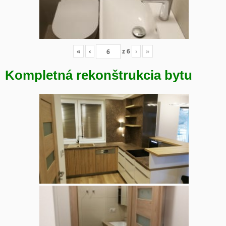
«
‹
z
6
›
»
Kompletná rekonštrukcia bytu