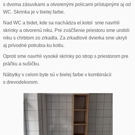
s dvoma zásuvkami a otvorenými policami prístupnými aj od
WC. Skrinka je v bielej farbe.
Nad WC a bidet, kde sa nachádza el.kotol sme navrhli
skrinky a otvorenú niku. Pre zväčšenie priestoru sme urobili
niku s chrbtom zo zrkadla. Za zrkadlové dvierka sme ukryli
aj prívodné potrubia ku kotlu.
Oproti sme navrhli vysoké skrinky po strop s priestorom pre
práčku a sušičku.
Nábytky v celom byte sú v bielej farbe v kombinácii
s drevodekorom.