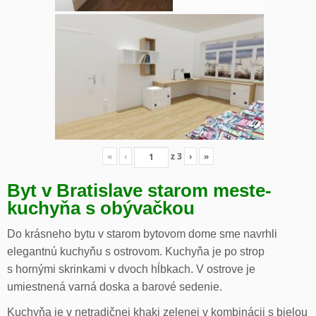
«
‹
z
3
›
»
Byt v Bratislave starom meste-
kuchyňa s obývačkou
Do krásneho bytu v starom bytovom dome sme navrhli
elegantnú kuchyňu s ostrovom. Kuchyňa je po strop
s hornými skrinkami v dvoch hĺbkach. V ostrove je
umiestnená varná doska a barové sedenie.
Kuchyňa je v netradičnej khaki zelenej v kombinácii s bielou