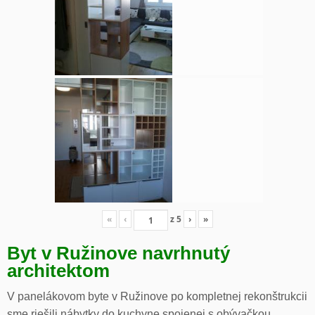
«
‹
z
5
›
»
Byt v Ružinove navrhnutý
architektom
V panelákovom byte v Ružinove po kompletnej rekonštrukcii
sme riešili nábytky do kuchyne spojenej s obývačkou,