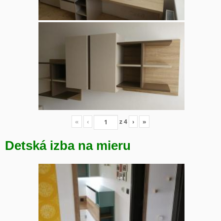
«
‹
z
4
›
»
Detská izba na mieru