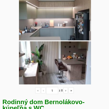
«
‹
z
8
›
»
Rodinný dom Bernolákovo-
kúpeľňa s WC