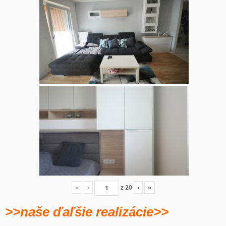
«
‹
z
20
›
»
>>naše ďaľšie realizácie>>