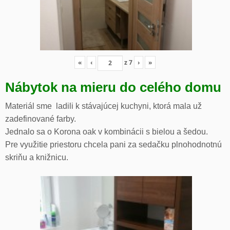
«
‹
z
7
›
»
Nábytok na mieru do celého domu
Materiál sme ladili k stávajúcej kuchyni, ktorá mala už
zadefinované farby.
Jednalo sa o Korona oak v kombinácii s bielou a šedou.
Pre využitie priestoru chcela pani za sedačku plnohodnotnú
skriňu a knižnicu.