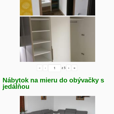
«
‹
z
5
›
»
Nábytok na mieru do obývačky s
jedálňou