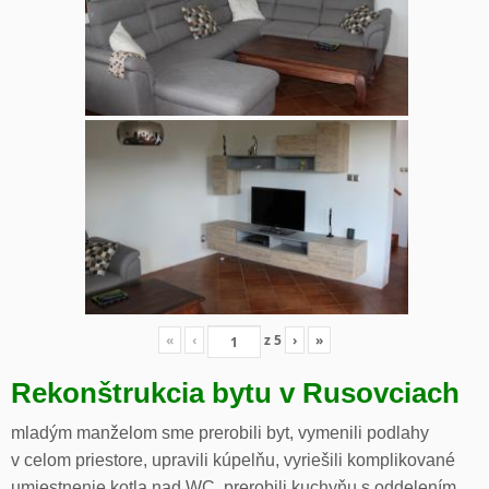
«
‹
z
5
›
»
Rekonštrukcia bytu v Rusovciach
mladým manželom sme prerobili byt, vymenili podlahy
v celom priestore, upravili kúpelňu, vyriešili komplikované
umiestnenie kotla nad WC, prerobili kuchyňu s oddelením