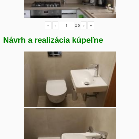
«
‹
z
5
›
»
Návrh a realizácia kúpeľne