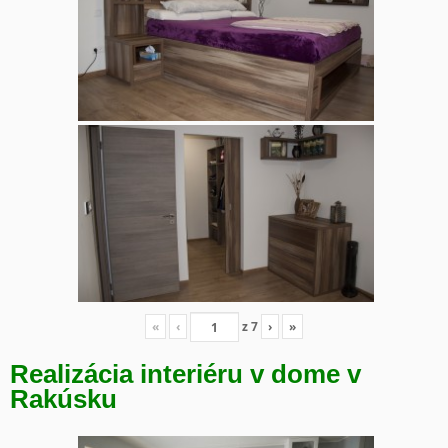
«
‹
z
7
›
»
Realizácia interiéru v dome v
Rakúsku