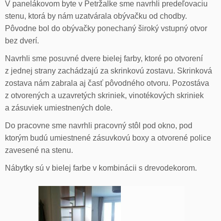
V panelákovom byte v Petržalke sme navrhli predeľovaciu
stenu, ktorá by nám uzatvárala obývačku od chodby.
Pôvodne bol do obývačky ponechaný široký vstupný otvor
bez dverí.
Navrhli sme posuvné dvere bielej farby, ktoré po otvorení
z jednej strany zachádzajú za skrinkovú zostavu. Skrinková
zostava nám zabrala aj časť pôvodného otvoru. Pozostáva
z otvorených a uzavretých skriniek, vinotékových skriniek
a zásuviek umiestnených dole.
Do pracovne sme navrhli pracovný stôl pod okno, pod
ktorým budú umiestnené zásuvkovú boxy a otvorené police
zavesené na stenu.
Nábytky sú v bielej farbe v kombinácii s drevodekorom.