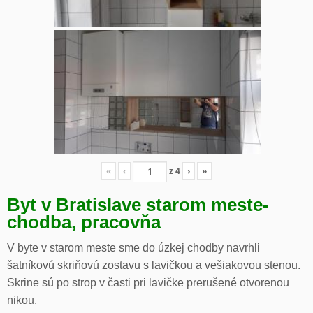
«
‹
z
4
›
»
Byt v Bratislave starom meste-
chodba, pracovňa
V byte v starom meste sme do úzkej chodby navrhli
šatníkovú skriňovú zostavu s lavičkou a vešiakovou stenou.
Skrine sú po strop v časti pri lavičke prerušené otvorenou
nikou.