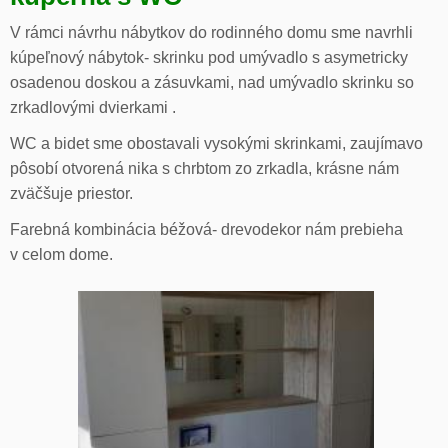
V rámci návrhu nábytkov do rodinného domu sme navrhli
kúpeľnový nábytok- skrinku pod umývadlo s asymetricky
osadenou doskou a zásuvkami, nad umývadlo skrinku so
zrkadlovými dvierkami .
WC a bidet sme obostavali vysokými skrinkami, zaujímavo
pôsobí otvorená nika s chrbtom zo zrkadla, krásne nám
zväčšuje priestor.
Farebná kombinácia béžová- drevodekor nám prebieha
v celom dome.