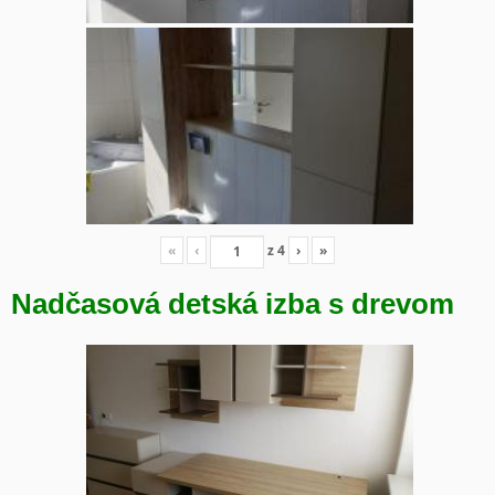
«
‹
z
4
›
»
Nadčasová detská izba s drevom