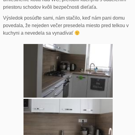
priestoru schodov kvôli bezpečnosti dieťaťa.
Výsledok posúďte sami, nám stačilo, keď nám pani domu
povedala, že nejeden večer presedela miesto pred telkou v
kuchyni a nevedela sa vynadívať