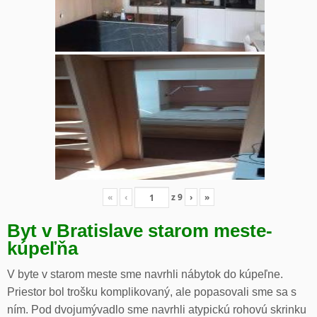
«
‹
z
9
›
»
Byt v Bratislave starom meste-
kúpeľňa
V byte v starom meste sme navrhli nábytok do kúpeľne.
Priestor bol trošku komplikovaný, ale popasovali sme sa s
ním. Pod dvojumývadlo sme navrhli atypickú rohovú skrinku