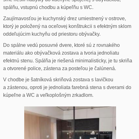
spálňu, vstupnú chodbu a kúpeľňu s WC.
Zaujímavosťou je kuchynský drez umiestnený v ostrove,
ktorý je položený na oceľovej konštrukcii s efektným sklom
oddeľujúcim kuchyňu od priestoru obývačky.
Do spálne vedú posuvné dvere, ktoré sú z rovnakého
materiálu ako obývačková zostava a tvoria jednoliatu
efektnú stenu. Spálňa je riešená minimalisticky, je tu skriňa
a otvorené police, zástena za posteľou je čalúnená.
V chodbe je šatníková skriňová zostava s lavičkou
a zástenou, oproti je jednoliata farebná stena s dverami do
kúpeľne a WC a veľkoplošným zrkadlom.