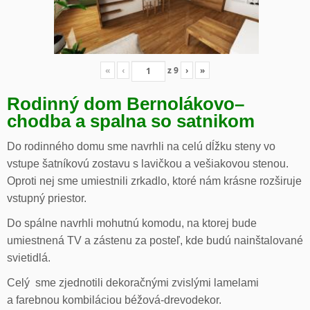
«
‹
z
9
›
»
Rodinný dom Bernolákovo
–
chodba a spalna so satnikom
Do rodinného domu sme navrhli na celú dĺžku steny vo
vstupe šatníkovú zostavu s lavičkou a vešiakovou stenou.
Oproti nej sme umiestnili zrkadlo, ktoré nám krásne rozširuje
vstupný priestor.
Do spálne navrhli mohutnú komodu, na ktorej bude
umiestnená TV a zástenu za posteľ, kde budú nainštalované
svietidlá.
Celý sme zjednotili dekoračnými zvislými lamelami
a farebnou kombiláciou béžová-drevodekor.