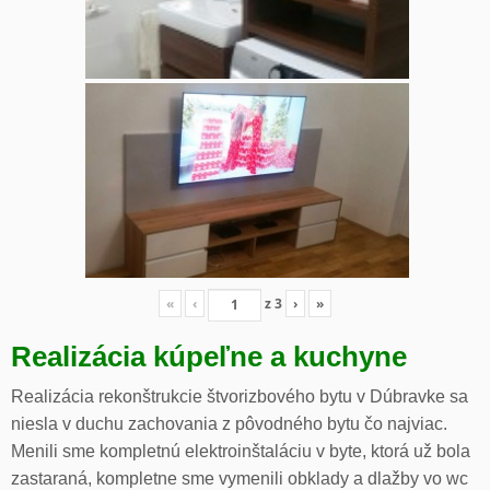
«
‹
z
3
›
»
Realizácia kúpeľne a kuchyne
Realizácia rekonštrukcie štvorizbového bytu v Dúbravke sa
niesla v duchu zachovania z pôvodného bytu čo najviac.
Menili sme kompletnú elektroinštaláciu v byte, ktorá už bola
zastaraná, kompletne sme vymenili obklady a dlažby vo wc