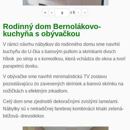
«
‹
z
8
›
»
Rodinný dom Bernolákovo-
kuchyňa s obývačkou
V rámci návrhu nábytkov do rodinného domu sme navrhli
kuchyňu do U-čka s barovým pultom a skrinkami dvoch
hĺbok po strop a s komodkou, ktorá vchádza do okna a tvorí
parapetnú dosku.
V obývačke sme navrhli minimalistickú TV zostavu
pozostávajúcu zo zavesených skriniek a barovú skrinku na
nožičkách s efektným zrkadlom.
Celý dom sme zjednotili dekoračnými zvislými lamelami.
Nábytky sú v netradičnej farebnej kombinácii khaki zelená-
béžová- drevodekor.