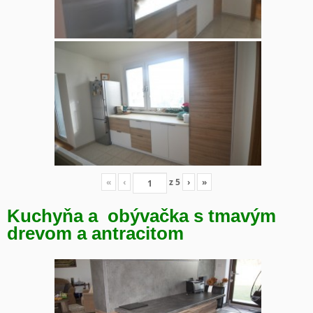
«
‹
z
5
›
»
Kuchyňa a obývačka s tmavým
drevom a antracitom