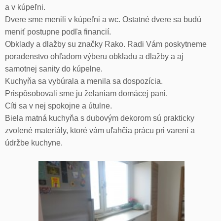
a v kúpeľni.
Dvere sme menili v kúpeľni a wc. Ostatné dvere sa budú
meniť postupne podľa financií.
Obklady a dlažby su značky Rako. Radi Vám poskytneme
poradenstvo ohľadom výberu obkladu a dlažby a aj
samotnej sanity do kúpelne.
Kuchyňa sa vybúrala a menila sa dospozícia.
Prispôsobovali sme ju želaniam domácej pani.
Cíti sa v nej spokojne a útulne.
Biela matná kuchyňa s dubovým dekorom sú prakticky
zvolené materiály, ktoré vám uľahčia prácu pri varení a
údržbe kuchyne.