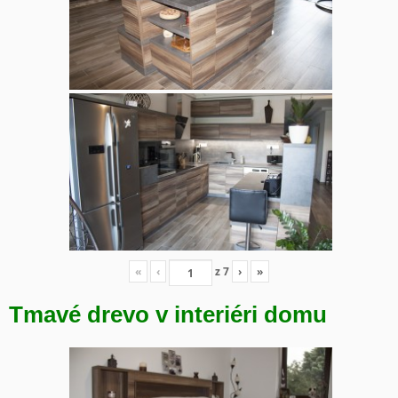
«
‹
z
7
›
»
Tmavé drevo v interiéri domu