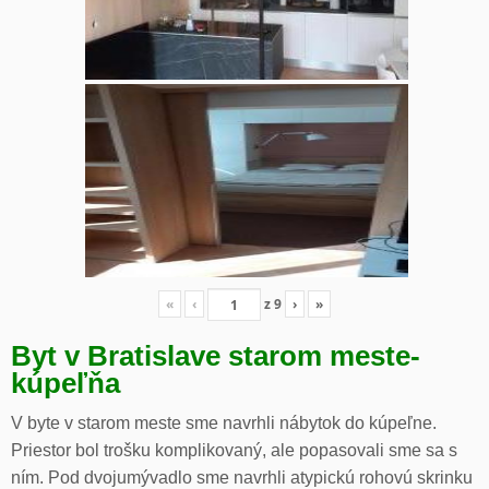
«
‹
z
9
›
»
Byt v Bratislave starom meste-
kúpeľňa
V byte v starom meste sme navrhli nábytok do kúpeľne.
Priestor bol trošku komplikovaný, ale popasovali sme sa s
ním. Pod dvojumývadlo sme navrhli atypickú rohovú skrinku