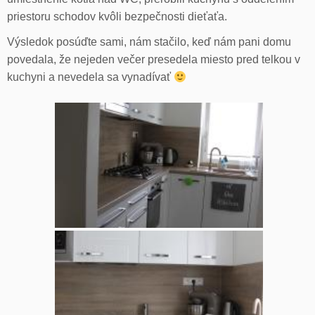
priestoru schodov kvôli bezpečnosti dieťaťa.
Výsledok posúďte sami, nám stačilo, keď nám pani domu
povedala, že nejeden večer presedela miesto pred telkou v
kuchyni a nevedela sa vynadívať