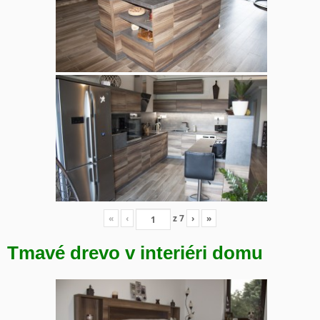
«
‹
z
7
›
»
Tmavé drevo v interiéri domu