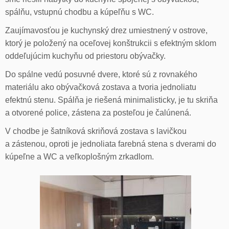
spálňu, vstupnú chodbu a kúpeľňu s WC.
Zaujímavosťou je kuchynský drez umiestnený v ostrove,
ktorý je položený na oceľovej konštrukcii s efektným sklom
oddeľujúcim kuchyňu od priestoru obývačky.
Do spálne vedú posuvné dvere, ktoré sú z rovnakého
materiálu ako obývačková zostava a tvoria jednoliatu
efektnú stenu. Spálňa je riešená minimalisticky, je tu skriňa
a otvorené police, zástena za posteľou je čalúnená.
V chodbe je šatníková skriňová zostava s lavičkou
a zástenou, oproti je jednoliata farebná stena s dverami do
kúpeľne a WC a veľkoplošným zrkadlom.