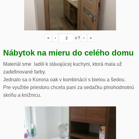
«
‹
z
7
›
»
Nábytok na mieru do celého domu
Materiál sme ladili k stávajúcej kuchyni, ktorá mala už
zadefinované farby.
Jednalo sa o Korona oak v kombinácii s bielou a šedou.
Pre využitie priestoru chcela pani za sedačku plnohodnotnú
skriňu a knižnicu.