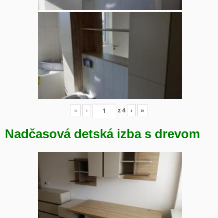
«
‹
z
4
›
»
Nadčasová detská izba s drevom