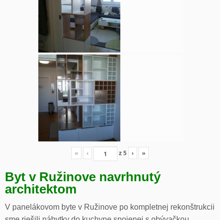
«
‹
z
5
›
»
Byt v Ružinove navrhnutý
architektom
V panelákovom byte v Ružinove po kompletnej rekonštrukcii
sme riešili nábytky do kuchyne spojenej s obývačkou,