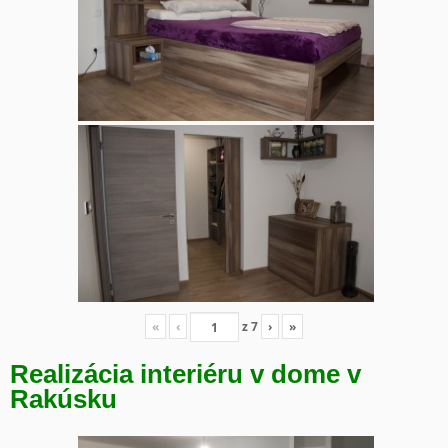
«
‹
z
7
›
»
Realizácia interiéru v dome v
Rakúsku