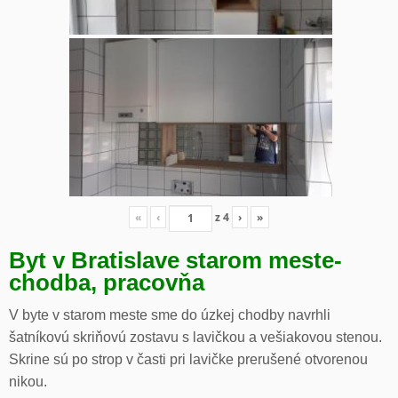
«
‹
z
4
›
»
Byt v Bratislave starom meste-
chodba, pracovňa
V byte v starom meste sme do úzkej chodby navrhli
šatníkovú skriňovú zostavu s lavičkou a vešiakovou stenou.
Skrine sú po strop v časti pri lavičke prerušené otvorenou
nikou.