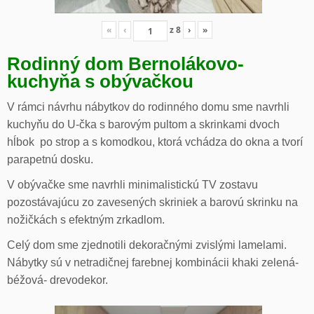
«
‹
z
8
›
»
Rodinný dom Bernolákovo-
kuchyňa s obývačkou
V rámci návrhu nábytkov do rodinného domu sme navrhli
kuchyňu do U-čka s barovým pultom a skrinkami dvoch
hĺbok po strop a s komodkou, ktorá vchádza do okna a tvorí
parapetnú dosku.
V obývačke sme navrhli minimalistickú TV zostavu
pozostávajúcu zo zavesených skriniek a barovú skrinku na
nožičkách s efektným zrkadlom.
Celý dom sme zjednotili dekoračnými zvislými lamelami.
Nábytky sú v netradičnej farebnej kombinácii khaki zelená-
béžová- drevodekor.