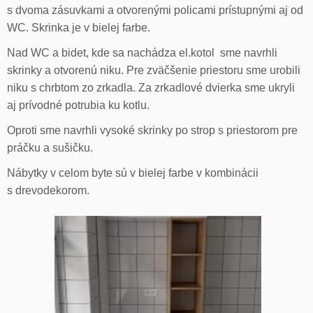
s dvoma zásuvkami a otvorenými policami prístupnými aj od
WC. Skrinka je v bielej farbe.
Nad WC a bidet, kde sa nachádza el.kotol sme navrhli
skrinky a otvorenú niku. Pre zväčšenie priestoru sme urobili
niku s chrbtom zo zrkadla. Za zrkadlové dvierka sme ukryli
aj prívodné potrubia ku kotlu.
Oproti sme navrhli vysoké skrinky po strop s priestorom pre
práčku a sušičku.
Nábytky v celom byte sú v bielej farbe v kombinácii
s drevodekorom.