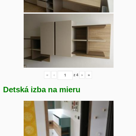
«
‹
z
4
›
»
Detská izba na mieru