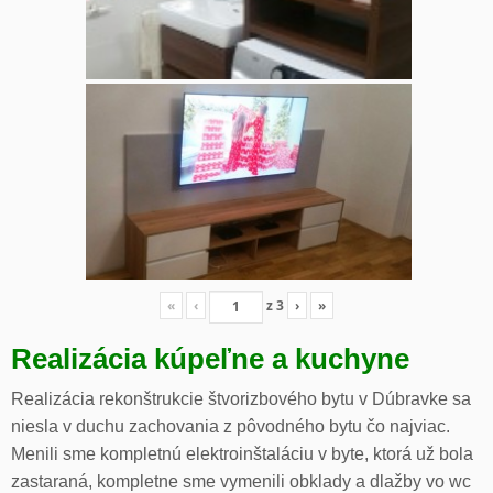
«
‹
z
3
›
»
Realizácia kúpeľne a kuchyne
Realizácia rekonštrukcie štvorizbového bytu v Dúbravke sa
niesla v duchu zachovania z pôvodného bytu čo najviac.
Menili sme kompletnú elektroinštaláciu v byte, ktorá už bola
zastaraná, kompletne sme vymenili obklady a dlažby vo wc