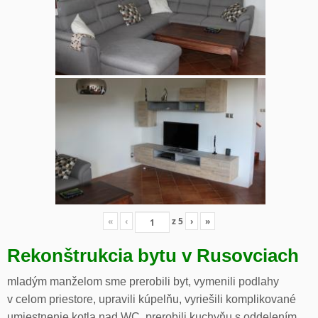
«
‹
z
5
›
»
Rekonštrukcia bytu v Rusovciach
mladým manželom sme prerobili byt, vymenili podlahy
v celom priestore, upravili kúpelňu, vyriešili komplikované
umiestnenie kotla nad WC, prerobili kuchyňu s oddelením