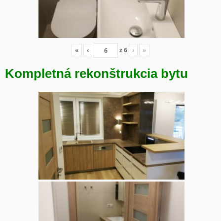
«
‹
z
6
›
»
Kompletná rekonštrukcia bytu