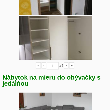
«
‹
z
5
›
»
Nábytok na mieru do obývačky s
jedálňou