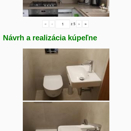
«
‹
z
5
›
»
Návrh a realizácia kúpeľne