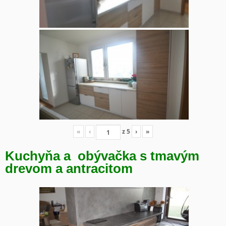
«
‹
z
5
›
»
Kuchyňa a obývačka s tmavým
drevom a antracitom