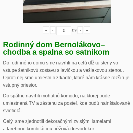
«
‹
z
9
›
»
Rodinný dom Bernolákovo
–
chodba a spalna so satnikom
Do rodinného domu sme navrhli na celú dĺžku steny vo
vstupe šatníkovú zostavu s lavičkou a vešiakovou stenou.
Oproti nej sme umiestnili zrkadlo, ktoré nám krásne rozširuje
vstupný priestor.
Do spálne navrhli mohutnú komodu, na ktorej bude
umiestnená TV a zástenu za posteľ, kde budú nainštalované
svietidlá.
Celý sme zjednotili dekoračnými zvislými lamelami
a farebnou kombiláciou béžová-drevodekor.