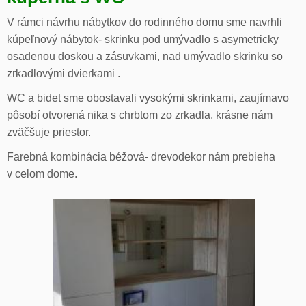
V rámci návrhu nábytkov do rodinného domu sme navrhli
kúpeľnový nábytok- skrinku pod umývadlo s asymetricky
osadenou doskou a zásuvkami, nad umývadlo skrinku so
zrkadlovými dvierkami .
WC a bidet sme obostavali vysokými skrinkami, zaujímavo
pôsobí otvorená nika s chrbtom zo zrkadla, krásne nám
zväčšuje priestor.
Farebná kombinácia béžová- drevodekor nám prebieha
v celom dome.