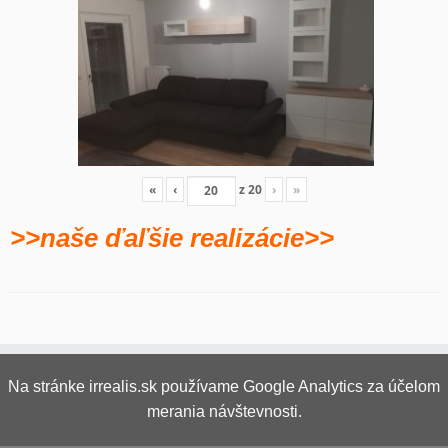
«
‹
z
20
›
»
>>naše ďaľšie realizácie>>
Na stránke irrealis.sk používame Google Analytics za účelom
merania návštevnosti.