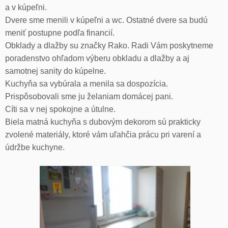
a v kúpeľni.
Dvere sme menili v kúpeľni a wc. Ostatné dvere sa budú
meniť postupne podľa financií.
Obklady a dlažby su značky Rako. Radi Vám poskytneme
poradenstvo ohľadom výberu obkladu a dlažby a aj
samotnej sanity do kúpelne.
Kuchyňa sa vybúrala a menila sa dospozícia.
Prispôsobovali sme ju želaniam domácej pani.
Cíti sa v nej spokojne a útulne.
Biela matná kuchyňa s dubovým dekorom sú prakticky
zvolené materiály, ktoré vám uľahčia prácu pri varení a
údržbe kuchyne.