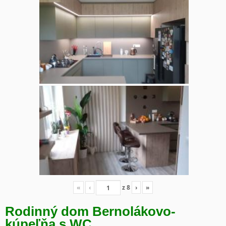
«
‹
z
8
›
»
Rodinný dom Bernolákovo-
kúpeľňa s WC