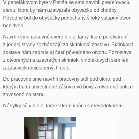
V panelákovom byte v Petržalke sme navrhli predeľovaciu
stenu, ktorá by nám uzatvárala obývačku od chodby.
Pôvodne bol do obývačky ponechaný široký vstupný otvor
bez dverí.
Navrhli sme posuvné dvere bielej farby, ktoré po otvorení
z jednej strany zachádzajú za skrinkovú zostavu. Skrinková
zostava nám zabrala aj časť pôvodného otvoru. Pozostáva
z otvorených a uzavretých skriniek, vinotékových skriniek
a zásuviek umiestnených dole.
Do pracovne sme navrhli pracovný stôl pod okno, pod
ktorým budú umiestnené zásuvkovú boxy a otvorené police
zavesené na stenu.
Nábytky sú v bielej farbe v kombinácii s drevodekorom.