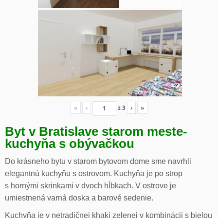
«
‹
z
3
›
»
Byt v Bratislave starom meste-
kuchyňa s obývačkou
Do krásneho bytu v starom bytovom dome sme navrhli
elegantnú kuchyňu s ostrovom. Kuchyňa je po strop
s hornými skrinkami v dvoch hĺbkach. V ostrove je
umiestnená varná doska a barové sedenie.
Kuchyňa je v netradičnej khaki zelenej v kombinácii s bielou