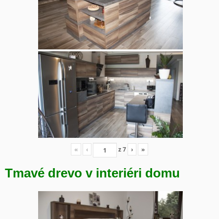
«
‹
z
7
›
»
Tmavé drevo v interiéri domu