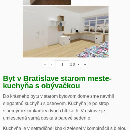
«
‹
z
3
›
»
Byt v Bratislave starom meste-
kuchyňa s obývačkou
Do krásneho bytu v starom bytovom dome sme navrhli
elegantnú kuchyňu s ostrovom. Kuchyňa je po strop
s hornými skrinkami v dvoch hĺbkach. V ostrove je
umiestnená varná doska a barové sedenie.
Kuchyňa je v netradičnej khaki zelenej v kombinácii s bielou