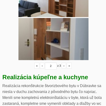
«
‹
z
3
›
»
Realizácia kúpeľne a kuchyne
Realizácia rekonštrukcie štvorizbového bytu v Dúbravke sa
niesla v duchu zachovania z pôvodného bytu čo najviac.
Menili sme kompletnú elektroinštaláciu v byte, ktorá už bola
zastaraná, kompletne sme vymenili obklady a dlažby vo wc