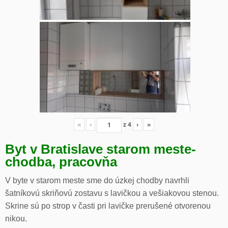
«
‹
z
4
›
»
Byt v Bratislave starom meste-
chodba, pracovňa
V byte v starom meste sme do úzkej chodby navrhli
šatníkovú skriňovú zostavu s lavičkou a vešiakovou stenou.
Skrine sú po strop v časti pri lavičke prerušené otvorenou
nikou.