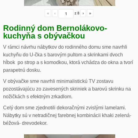
«
‹
z
8
›
»
Rodinný dom Bernolákovo-
kuchyňa s obývačkou
V rámci návrhu nábytkov do rodinného domu sme navrhli
kuchyňu do U-čka s barovým pultom a skrinkami dvoch
hĺbok po strop a s komodkou, ktorá vchádza do okna a tvorí
parapetnú dosku.
V obývačke sme navrhli minimalistickú TV zostavu
pozostávajúcu zo zavesených skriniek a barovú skrinku na
nožičkách s efektným zrkadlom.
Celý dom sme zjednotili dekoračnými zvislými lamelami.
Nábytky sú v netradičnej farebnej kombinácii khaki zelená-
béžová- drevodekor.