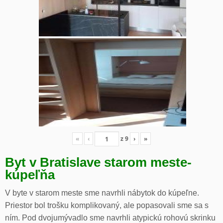
«
‹
z
9
›
»
Byt v Bratislave starom meste-
kúpeľňa
V byte v starom meste sme navrhli nábytok do kúpeľne.
Priestor bol trošku komplikovaný, ale popasovali sme sa s
ním. Pod dvojumývadlo sme navrhli atypickú rohovú skrinku