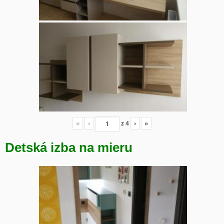
«
‹
z
4
›
»
Detská izba na mieru