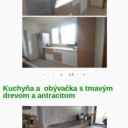
«
‹
z
5
›
»
Kuchyňa a obývačka s tmavým
drevom a antracitom