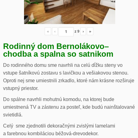
«
‹
z
9
›
»
Rodinný dom Bernolákovo
–
chodba a spalna so satnikom
Do rodinného domu sme navrhli na celú dĺžku steny vo
vstupe šatníkovú zostavu s lavičkou a vešiakovou stenou.
Oproti nej sme umiestnili zrkadlo, ktoré nám krásne rozširuje
vstupný priestor.
Do spálne navrhli mohutnú komodu, na ktorej bude
umiestnená TV a zástenu za posteľ, kde budú nainštalované
svietidlá.
Celý sme zjednotili dekoračnými zvislými lamelami
a farebnou kombiláciou béžová-drevodekor.