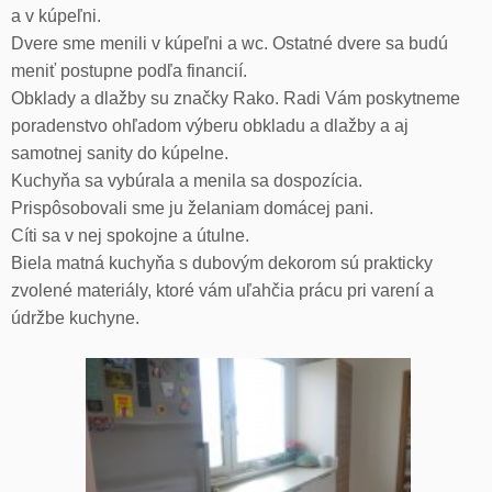
a v kúpeľni.
Dvere sme menili v kúpeľni a wc. Ostatné dvere sa budú
meniť postupne podľa financií.
Obklady a dlažby su značky Rako. Radi Vám poskytneme
poradenstvo ohľadom výberu obkladu a dlažby a aj
samotnej sanity do kúpelne.
Kuchyňa sa vybúrala a menila sa dospozícia.
Prispôsobovali sme ju želaniam domácej pani.
Cíti sa v nej spokojne a útulne.
Biela matná kuchyňa s dubovým dekorom sú prakticky
zvolené materiály, ktoré vám uľahčia prácu pri varení a
údržbe kuchyne.