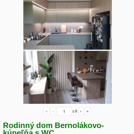
«
‹
z
8
›
»
Rodinný dom Bernolákovo-
kúpeľňa s WC