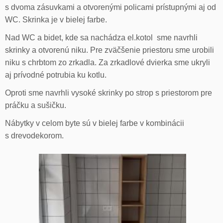
s dvoma zásuvkami a otvorenými policami prístupnými aj od
WC. Skrinka je v bielej farbe.
Nad WC a bidet, kde sa nachádza el.kotol sme navrhli
skrinky a otvorenú niku. Pre zväčšenie priestoru sme urobili
niku s chrbtom zo zrkadla. Za zrkadlové dvierka sme ukryli
aj prívodné potrubia ku kotlu.
Oproti sme navrhli vysoké skrinky po strop s priestorom pre
práčku a sušičku.
Nábytky v celom byte sú v bielej farbe v kombinácii
s drevodekorom.