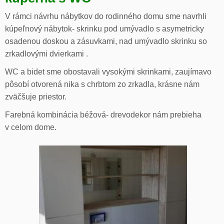
V rámci návrhu nábytkov do rodinného domu sme navrhli
kúpeľnový nábytok- skrinku pod umývadlo s asymetricky
osadenou doskou a zásuvkami, nad umývadlo skrinku so
zrkadlovými dvierkami .
WC a bidet sme obostavali vysokými skrinkami, zaujímavo
pôsobí otvorená nika s chrbtom zo zrkadla, krásne nám
zväčšuje priestor.
Farebná kombinácia béžová- drevodekor nám prebieha
v celom dome.