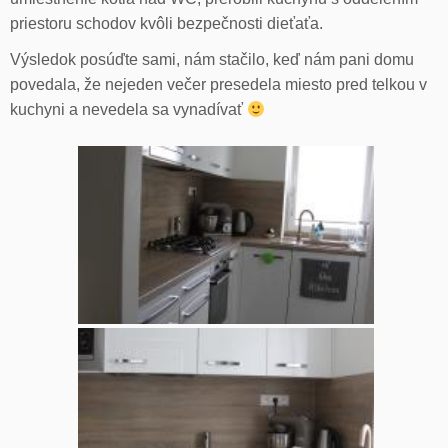
priestoru schodov kvôli bezpečnosti dieťaťa.
Výsledok posúďte sami, nám stačilo, keď nám pani domu
povedala, že nejeden večer presedela miesto pred telkou v
kuchyni a nevedela sa vynadívať