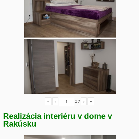
«
‹
z
7
›
»
Realizácia interiéru v dome v
Rakúsku