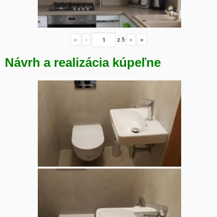
«
‹
z
5
›
»
Návrh a realizácia kúpeľne