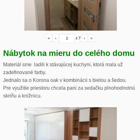
«
‹
z
7
›
»
Nábytok na mieru do celého domu
Materiál sme ladili k stávajúcej kuchyni, ktorá mala už
zadefinované farby.
Jednalo sa o Korona oak v kombinácii s bielou a šedou.
Pre využitie priestoru chcela pani za sedačku plnohodnotnú
skriňu a knižnicu.