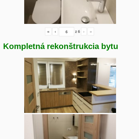
«
‹
z
6
›
»
Kompletná rekonštrukcia bytu