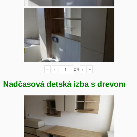
«
‹
z
4
›
»
Nadčasová detská izba s drevom