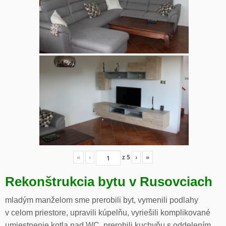
«
‹
z
5
›
»
Rekonštrukcia bytu v Rusovciach
mladým manželom sme prerobili byt, vymenili podlahy
v celom priestore, upravili kúpelňu, vyriešili komplikované
umiestnenie kotla nad WC, prerobili kuchyňu s oddelením