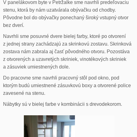
V panelákovom byte v Petržalke sme navrhli predeľovaciu
stenu, ktorá by nám uzatvárala obývačku od chodby.
Pôvodne bol do obývačky ponechaný široký vstupný otvor
bez dverí.
Navrhli sme posuvné dvere bielej farby, ktoré po otvorení
z jednej strany zachádzajú za skrinkovú zostavu. Skrinková
zostava nám zabrala aj časť pôvodného otvoru. Pozostáva
z otvorených a uzavretých skriniek, vinotékových skriniek
a zásuviek umiestnených dole.
Do pracovne sme navrhli pracovný stôl pod okno, pod
ktorým budú umiestnené zásuvkovú boxy a otvorené police
zavesené na stenu.
Nábytky sú v bielej farbe v kombinácii s drevodekorom.