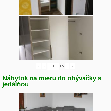
«
‹
z
5
›
»
Nábytok na mieru do obývačky s
jedálňou