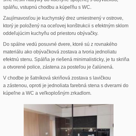
spálňu, vstupnú chodbu a kúpeľňu s WC.
Zaujímavosťou je kuchynský drez umiestnený v ostrove,
ktorý je položený na oceľovej konštrukcii s efektným sklom
oddeľujúcim kuchyňu od priestoru obývačky.
Do spálne vedú posuvné dvere, ktoré sú z rovnakého
materiálu ako obývačková zostava a tvoria jednoliatu
efektnú stenu. Spálňa je riešená minimalisticky, je tu skriňa
a otvorené police, zástena za posteľou je čalúnená.
V chodbe je šatníková skriňová zostava s lavičkou
a zástenou, oproti je jednoliata farebná stena s dverami do
kúpeľne a WC a veľkoplošným zrkadlom.