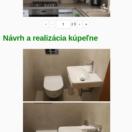
«
‹
z
5
›
»
Návrh a realizácia kúpeľne