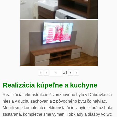
«
‹
z
3
›
»
Realizácia kúpeľne a kuchyne
Realizácia rekonštrukcie štvorizbového bytu v Dúbravke sa
niesla v duchu zachovania z pôvodného bytu čo najviac.
Menili sme kompletnú elektroinštaláciu v byte, ktorá už bola
zastaraná, kompletne sme vymenili obklady a dlažby vo wc