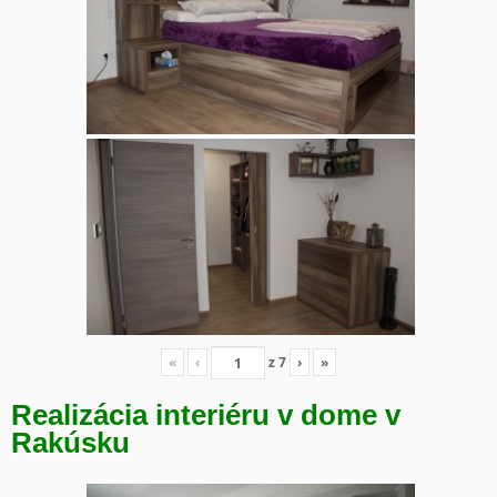
«
‹
z
7
›
»
Realizácia interiéru v dome v
Rakúsku