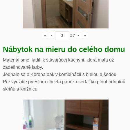
«
‹
z
7
›
»
Nábytok na mieru do celého domu
Materiál sme ladili k stávajúcej kuchyni, ktorá mala už
zadefinované farby.
Jednalo sa o Korona oak v kombinácii s bielou a šedou.
Pre využitie priestoru chcela pani za sedačku plnohodnotnú
skriňu a knižnicu.