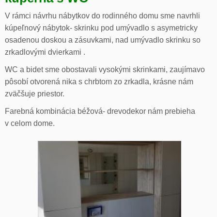
V rámci návrhu nábytkov do rodinného domu sme navrhli
kúpeľnový nábytok- skrinku pod umývadlo s asymetricky
osadenou doskou a zásuvkami, nad umývadlo skrinku so
zrkadlovými dvierkami .
WC a bidet sme obostavali vysokými skrinkami, zaujímavo
pôsobí otvorená nika s chrbtom zo zrkadla, krásne nám
zväčšuje priestor.
Farebná kombinácia béžová- drevodekor nám prebieha
v celom dome.