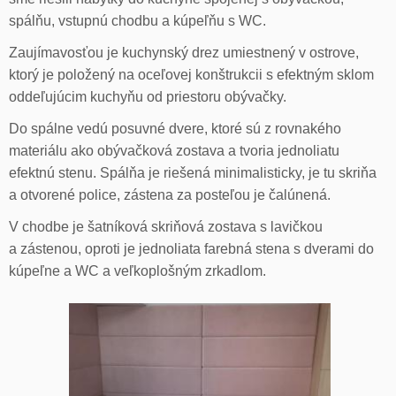
spálňu, vstupnú chodbu a kúpeľňu s WC.
Zaujímavosťou je kuchynský drez umiestnený v ostrove,
ktorý je položený na oceľovej konštrukcii s efektným sklom
oddeľujúcim kuchyňu od priestoru obývačky.
Do spálne vedú posuvné dvere, ktoré sú z rovnakého
materiálu ako obývačková zostava a tvoria jednoliatu
efektnú stenu. Spálňa je riešená minimalisticky, je tu skriňa
a otvorené police, zástena za posteľou je čalúnená.
V chodbe je šatníková skriňová zostava s lavičkou
a zástenou, oproti je jednoliata farebná stena s dverami do
kúpeľne a WC a veľkoplošným zrkadlom.