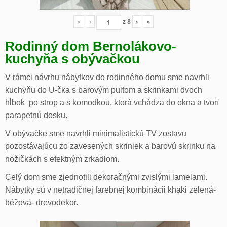
«
‹
z
8
›
»
Rodinný dom Bernolákovo-
kuchyňa s obývačkou
V rámci návrhu nábytkov do rodinného domu sme navrhli
kuchyňu do U-čka s barovým pultom a skrinkami dvoch
hĺbok po strop a s komodkou, ktorá vchádza do okna a tvorí
parapetnú dosku.
V obývačke sme navrhli minimalistickú TV zostavu
pozostávajúcu zo zavesených skriniek a barovú skrinku na
nožičkách s efektným zrkadlom.
Celý dom sme zjednotili dekoračnými zvislými lamelami.
Nábytky sú v netradičnej farebnej kombinácii khaki zelená-
béžová- drevodekor.