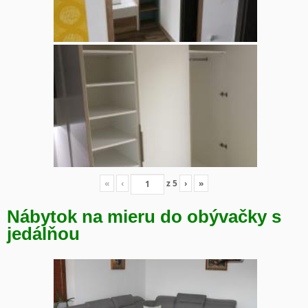
«
‹
z
5
›
»
Nábytok na mieru do obývačky s
jedálňou