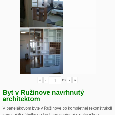
«
‹
z
5
›
»
Byt v Ružinove navrhnutý
architektom
V panelákovom byte v Ružinove po kompletnej rekonštrukcii
sme riešili nábytky do kuchyne spojenej s obývačkou,