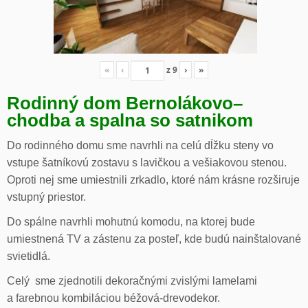
«
‹
z
9
›
»
Rodinný dom Bernolákovo
–
chodba a spalna so satnikom
Do rodinného domu sme navrhli na celú dĺžku steny vo
vstupe šatníkovú zostavu s lavičkou a vešiakovou stenou.
Oproti nej sme umiestnili zrkadlo, ktoré nám krásne rozširuje
vstupný priestor.
Do spálne navrhli mohutnú komodu, na ktorej bude
umiestnená TV a zástenu za posteľ, kde budú nainštalované
svietidlá.
Celý sme zjednotili dekoračnými zvislými lamelami
a farebnou kombiláciou béžová-drevodekor.