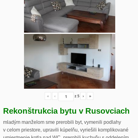
«
‹
z
5
›
»
Rekonštrukcia bytu v Rusovciach
mladým manželom sme prerobili byt, vymenili podlahy
v celom priestore, upravili kúpelňu, vyriešili komplikované
umiestnenie kotla nad WC, prerobili kuchyňu s oddelením