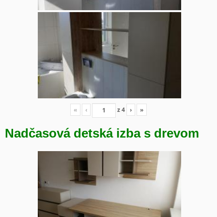
«
‹
z
4
›
»
Nadčasová detská izba s drevom