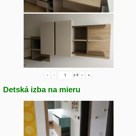
«
‹
z
4
›
»
Detská izba na mieru