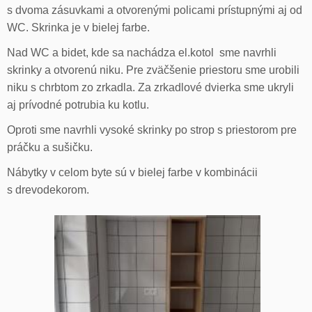
s dvoma zásuvkami a otvorenými policami prístupnými aj od
WC. Skrinka je v bielej farbe.
Nad WC a bidet, kde sa nachádza el.kotol sme navrhli
skrinky a otvorenú niku. Pre zväčšenie priestoru sme urobili
niku s chrbtom zo zrkadla. Za zrkadlové dvierka sme ukryli
aj prívodné potrubia ku kotlu.
Oproti sme navrhli vysoké skrinky po strop s priestorom pre
práčku a sušičku.
Nábytky v celom byte sú v bielej farbe v kombinácii
s drevodekorom.