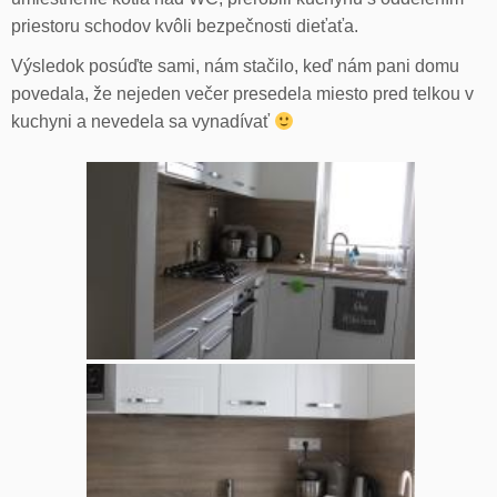
priestoru schodov kvôli bezpečnosti dieťaťa.
Výsledok posúďte sami, nám stačilo, keď nám pani domu
povedala, že nejeden večer presedela miesto pred telkou v
kuchyni a nevedela sa vynadívať