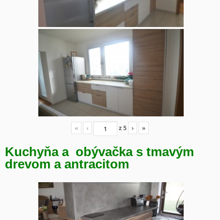
«
‹
z
5
›
»
Kuchyňa a obývačka s tmavým
drevom a antracitom