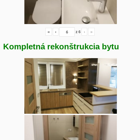
«
‹
z
6
›
»
Kompletná rekonštrukcia bytu