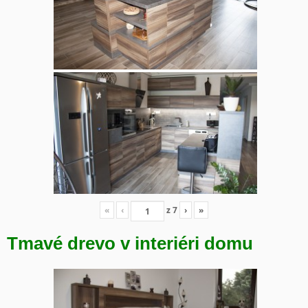
«
‹
z
7
›
»
Tmavé drevo v interiéri domu