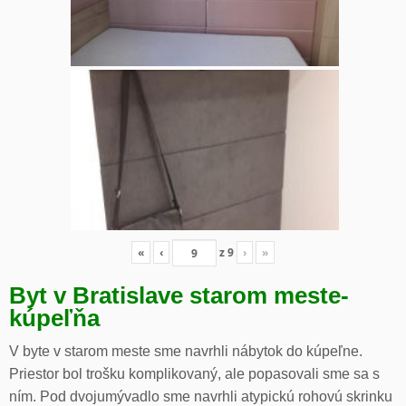
«
‹
z
9
›
»
Byt v Bratislave starom meste-
kúpeľňa
V byte v starom meste sme navrhli nábytok do kúpeľne.
Priestor bol trošku komplikovaný, ale popasovali sme sa s
ním. Pod dvojumývadlo sme navrhli atypickú rohovú skrinku