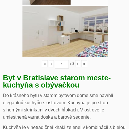
«
‹
z
3
›
»
Byt v Bratislave starom meste-
kuchyňa s obývačkou
Do krásneho bytu v starom bytovom dome sme navrhli
elegantnú kuchyňu s ostrovom. Kuchyňa je po strop
s hornými skrinkami v dvoch hĺbkach. V ostrove je
umiestnená varná doska a barové sedenie.
Kuchyňa je v netradičnej khaki zelenej v kombinácii s bielou