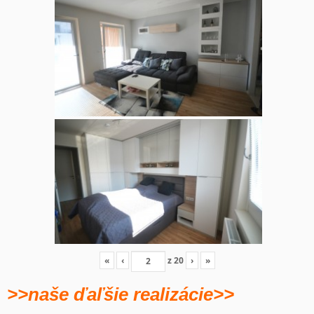
«
‹
z
20
›
»
>>naše ďaľšie realizácie>>