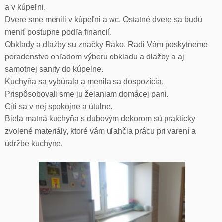
a v kúpeľni.
Dvere sme menili v kúpeľni a wc. Ostatné dvere sa budú
meniť postupne podľa financií.
Obklady a dlažby su značky Rako. Radi Vám poskytneme
poradenstvo ohľadom výberu obkladu a dlažby a aj
samotnej sanity do kúpelne.
Kuchyňa sa vybúrala a menila sa dospozícia.
Prispôsobovali sme ju želaniam domácej pani.
Cíti sa v nej spokojne a útulne.
Biela matná kuchyňa s dubovým dekorom sú prakticky
zvolené materiály, ktoré vám uľahčia prácu pri varení a
údržbe kuchyne.