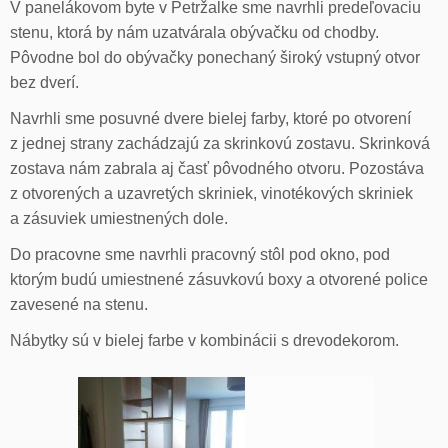
V panelákovom byte v Petržalke sme navrhli predeľovaciu
stenu, ktorá by nám uzatvárala obývačku od chodby.
Pôvodne bol do obývačky ponechaný široký vstupný otvor
bez dverí.
Navrhli sme posuvné dvere bielej farby, ktoré po otvorení
z jednej strany zachádzajú za skrinkovú zostavu. Skrinková
zostava nám zabrala aj časť pôvodného otvoru. Pozostáva
z otvorených a uzavretých skriniek, vinotékových skriniek
a zásuviek umiestnených dole.
Do pracovne sme navrhli pracovný stôl pod okno, pod
ktorým budú umiestnené zásuvkovú boxy a otvorené police
zavesené na stenu.
Nábytky sú v bielej farbe v kombinácii s drevodekorom.