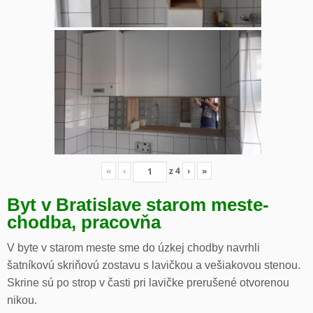
«
‹
z
4
›
»
Byt v Bratislave starom meste-
chodba, pracovňa
V byte v starom meste sme do úzkej chodby navrhli
šatníkovú skriňovú zostavu s lavičkou a vešiakovou stenou.
Skrine sú po strop v časti pri lavičke prerušené otvorenou
nikou.