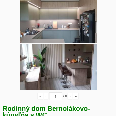
«
‹
z
8
›
»
Rodinný dom Bernolákovo-
kúpeľňa s WC