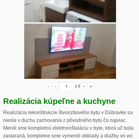
«
‹
z
3
›
»
Realizácia kúpeľne a kuchyne
Realizácia rekonštrukcie štvorizbového bytu v Dúbravke sa
niesla v duchu zachovania z pôvodného bytu čo najviac.
Menili sme kompletnú elektroinštaláciu v byte, ktorá už bola
zastaraná, kompletne sme vymenili obklady a dlažby vo wc