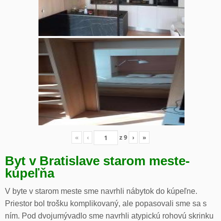
«
‹
z
9
›
»
Byt v Bratislave starom meste-
kúpeľňa
V byte v starom meste sme navrhli nábytok do kúpeľne.
Priestor bol trošku komplikovaný, ale popasovali sme sa s
ním. Pod dvojumývadlo sme navrhli atypickú rohovú skrinku