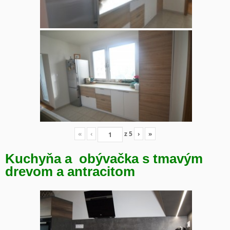
«
‹
z
5
›
»
Kuchyňa a obývačka s tmavým
drevom a antracitom