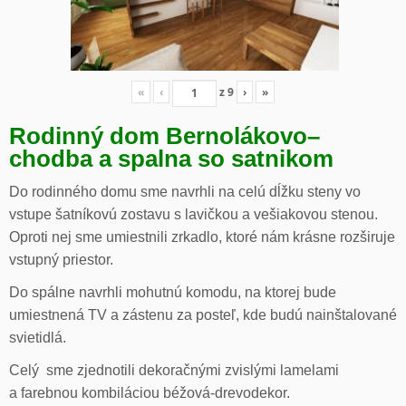
«
‹
z
9
›
»
Rodinný dom Bernolákovo
–
chodba a spalna so satnikom
Do rodinného domu sme navrhli na celú dĺžku steny vo
vstupe šatníkovú zostavu s lavičkou a vešiakovou stenou.
Oproti nej sme umiestnili zrkadlo, ktoré nám krásne rozširuje
vstupný priestor.
Do spálne navrhli mohutnú komodu, na ktorej bude
umiestnená TV a zástenu za posteľ, kde budú nainštalované
svietidlá.
Celý sme zjednotili dekoračnými zvislými lamelami
a farebnou kombiláciou béžová-drevodekor.