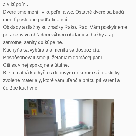
a v kúpeľni.
Dvere sme menili v kúpeľni a wc. Ostatné dvere sa budú
meniť postupne podľa financií.
Obklady a dlažby su značky Rako. Radi Vám poskytneme
poradenstvo ohľadom výberu obkladu a dlažby a aj
samotnej sanity do kúpelne.
Kuchyňa sa vybúrala a menila sa dospozícia.
Prispôsobovali sme ju želaniam domácej pani.
Cíti sa v nej spokojne a útulne.
Biela matná kuchyňa s dubovým dekorom sú prakticky
zvolené materiály, ktoré vám uľahčia prácu pri varení a
údržbe kuchyne.