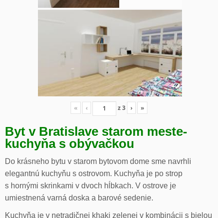
«
‹
z
3
›
»
Byt v Bratislave starom meste-
kuchyňa s obývačkou
Do krásneho bytu v starom bytovom dome sme navrhli
elegantnú kuchyňu s ostrovom. Kuchyňa je po strop
s hornými skrinkami v dvoch hĺbkach. V ostrove je
umiestnená varná doska a barové sedenie.
Kuchyňa je v netradičnej khaki zelenej v kombinácii s bielou