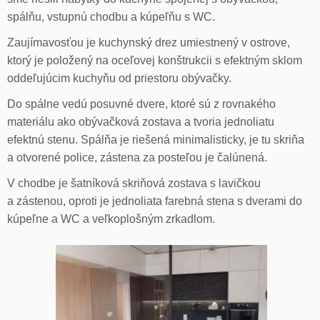
spálňu, vstupnú chodbu a kúpeľňu s WC.
Zaujímavosťou je kuchynský drez umiestnený v ostrove,
ktorý je položený na oceľovej konštrukcii s efektným sklom
oddeľujúcim kuchyňu od priestoru obývačky.
Do spálne vedú posuvné dvere, ktoré sú z rovnakého
materiálu ako obývačková zostava a tvoria jednoliatu
efektnú stenu. Spálňa je riešená minimalisticky, je tu skriňa
a otvorené police, zástena za posteľou je čalúnená.
V chodbe je šatníková skriňová zostava s lavičkou
a zástenou, oproti je jednoliata farebná stena s dverami do
kúpeľne a WC a veľkoplošným zrkadlom.