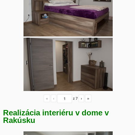
«
‹
z
7
›
»
Realizácia interiéru v dome v
Rakúsku