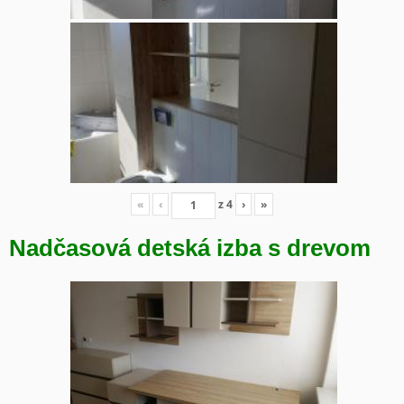
«
‹
z
4
›
»
Nadčasová detská izba s drevom