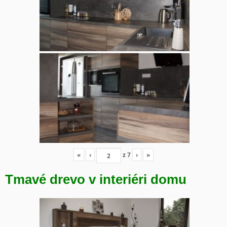
«
‹
z
7
›
»
Tmavé drevo v interiéri domu