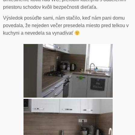
priestoru schodov kvôli bezpečnosti dieťaťa.
Výsledok posúďte sami, nám stačilo, keď nám pani domu
povedala, že nejeden večer presedela miesto pred telkou v
kuchyni a nevedela sa vynadívať