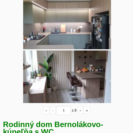
«
‹
z
8
›
»
Rodinný dom Bernolákovo-
kúpeľňa s WC