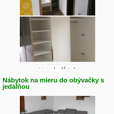
«
‹
z
5
›
»
Nábytok na mieru do obývačky s
jedálňou