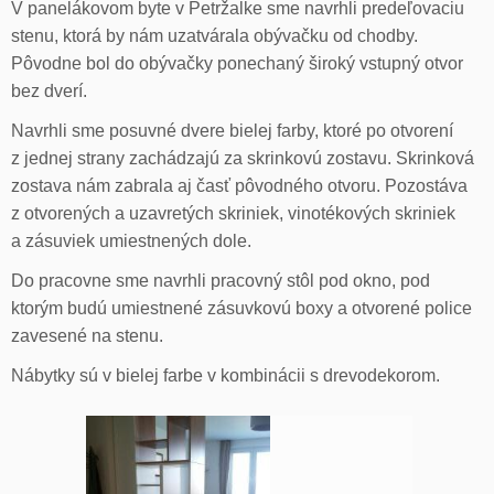
V panelákovom byte v Petržalke sme navrhli predeľovaciu
stenu, ktorá by nám uzatvárala obývačku od chodby.
Pôvodne bol do obývačky ponechaný široký vstupný otvor
bez dverí.
Navrhli sme posuvné dvere bielej farby, ktoré po otvorení
z jednej strany zachádzajú za skrinkovú zostavu. Skrinková
zostava nám zabrala aj časť pôvodného otvoru. Pozostáva
z otvorených a uzavretých skriniek, vinotékových skriniek
a zásuviek umiestnených dole.
Do pracovne sme navrhli pracovný stôl pod okno, pod
ktorým budú umiestnené zásuvkovú boxy a otvorené police
zavesené na stenu.
Nábytky sú v bielej farbe v kombinácii s drevodekorom.