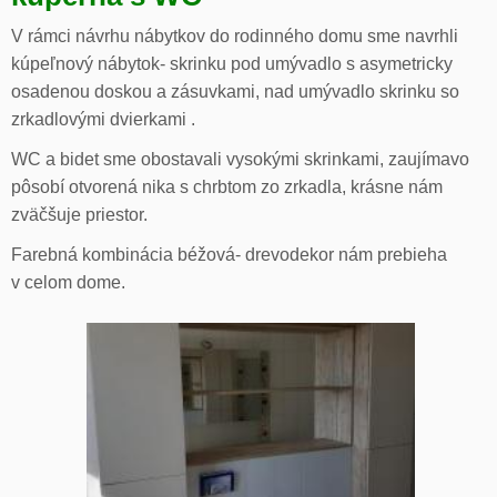
V rámci návrhu nábytkov do rodinného domu sme navrhli
kúpeľnový nábytok- skrinku pod umývadlo s asymetricky
osadenou doskou a zásuvkami, nad umývadlo skrinku so
zrkadlovými dvierkami .
WC a bidet sme obostavali vysokými skrinkami, zaujímavo
pôsobí otvorená nika s chrbtom zo zrkadla, krásne nám
zväčšuje priestor.
Farebná kombinácia béžová- drevodekor nám prebieha
v celom dome.