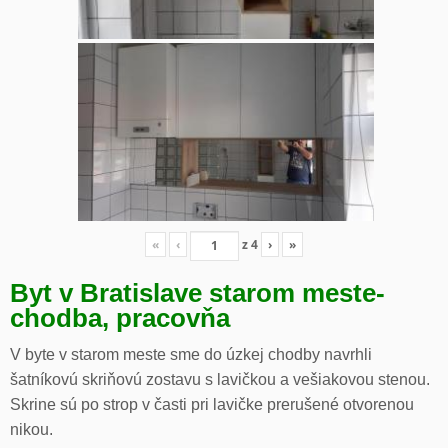
«
‹
z
4
›
»
Byt v Bratislave starom meste-
chodba, pracovňa
V byte v starom meste sme do úzkej chodby navrhli
šatníkovú skriňovú zostavu s lavičkou a vešiakovou stenou.
Skrine sú po strop v časti pri lavičke prerušené otvorenou
nikou.