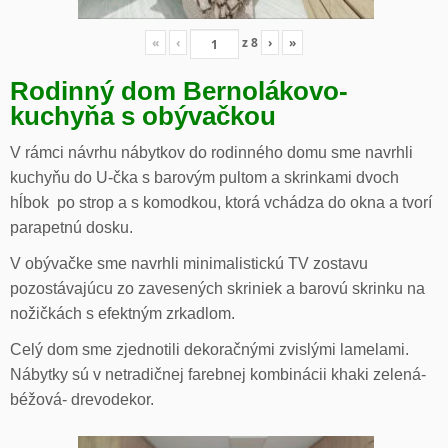
«
‹
z
8
›
»
Rodinný dom Bernolákovo-
kuchyňa s obývačkou
V rámci návrhu nábytkov do rodinného domu sme navrhli
kuchyňu do U-čka s barovým pultom a skrinkami dvoch
hĺbok po strop a s komodkou, ktorá vchádza do okna a tvorí
parapetnú dosku.
V obývačke sme navrhli minimalistickú TV zostavu
pozostávajúcu zo zavesených skriniek a barovú skrinku na
nožičkách s efektným zrkadlom.
Celý dom sme zjednotili dekoračnými zvislými lamelami.
Nábytky sú v netradičnej farebnej kombinácii khaki zelená-
béžová- drevodekor.