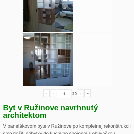
«
‹
z
5
›
»
Byt v Ružinove navrhnutý
architektom
V panelákovom byte v Ružinove po kompletnej rekonštrukcii
sme riešili nábytky do kuchyne spojenej s obývačkou,