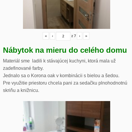
«
‹
z
7
›
»
Nábytok na mieru do celého domu
Materiál sme ladili k stávajúcej kuchyni, ktorá mala už
zadefinované farby.
Jednalo sa o Korona oak v kombinácii s bielou a šedou.
Pre využitie priestoru chcela pani za sedačku plnohodnotnú
skriňu a knižnicu.