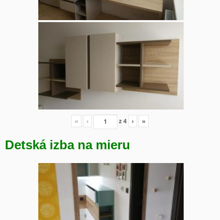
«
‹
z
4
›
»
Detská izba na mieru