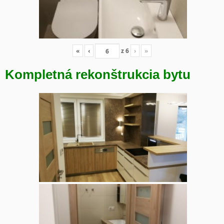
«
‹
z
6
›
»
Kompletná rekonštrukcia bytu