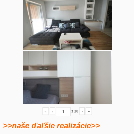
«
‹
z
20
›
»
>>naše ďaľšie realizácie>>