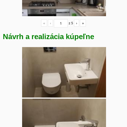
«
‹
z
5
›
»
Návrh a realizácia kúpeľne