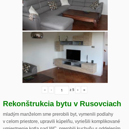
«
‹
z
5
›
»
Rekonštrukcia bytu v Rusovciach
mladým manželom sme prerobili byt, vymenili podlahy
v celom priestore, upravili kúpelňu, vyriešili komplikované
umiestnenie kotla nad WC, prerobili kuchyňu s oddelením