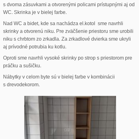
s dvoma zásuvkami a otvorenými policami prístupnými aj od
WC. Skrinka je v bielej farbe.
Nad WC a bidet, kde sa nachádza el.kotol sme navrhli
skrinky a otvorenú niku. Pre zväčšenie priestoru sme urobili
niku s chrbtom zo zrkadla. Za zrkadlové dvierka sme ukryli
aj prívodné potrubia ku kotlu.
Oproti sme navrhli vysoké skrinky po strop s priestorom pre
práčku a sušičku.
Nábytky v celom byte sú v bielej farbe v kombinácii
s drevodekorom.