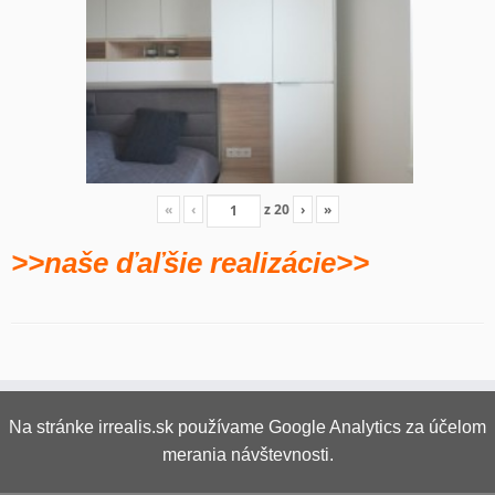
«
‹
z
20
›
»
>>naše ďaľšie realizácie>>
Na stránke irrealis.sk používame Google Analytics za účelom
merania návštevnosti.