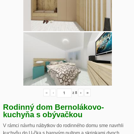
«
‹
z
8
›
»
Rodinný dom Bernolákovo-
kuchyňa s obývačkou
V rámci návrhu nábytkov do rodinného domu sme navrhli
kuchyňu do U-čka s barovým pultom a skrinkami dvoch