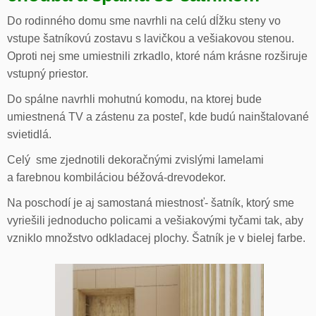
Do rodinného domu sme navrhli na celú dĺžku steny vo
vstupe šatníkovú zostavu s lavičkou a vešiakovou stenou.
Oproti nej sme umiestnili zrkadlo, ktoré nám krásne rozširuje
vstupný priestor.
Do spálne navrhli mohutnú komodu, na ktorej bude
umiestnená TV a zástenu za posteľ, kde budú nainštalované
svietidlá.
Celý sme zjednotili dekoračnými zvislými lamelami
a farebnou kombiláciou béžová-drevodekor.
Na poschodí je aj samostaná miestnosť- šatník, ktorý sme
vyriešili jednoducho policami a vešiakovými tyčami tak, aby
vzniklo množstvo odkladacej plochy. Šatník je v bielej farbe.