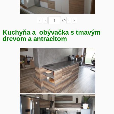
«
‹
z
5
›
»
Kuchyňa a obývačka s tmavým
drevom a antracitom