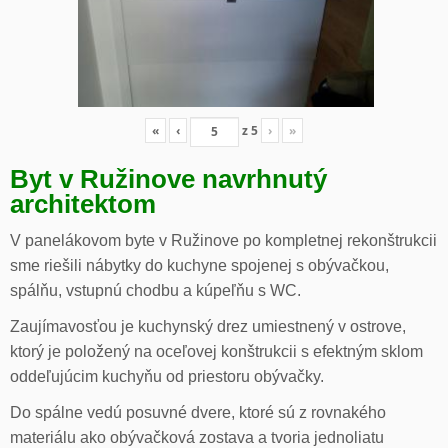
«
‹
z
5
›
»
Byt v Ružinove navrhnutý
architektom
V panelákovom byte v Ružinove po kompletnej rekonštrukcii
sme riešili nábytky do kuchyne spojenej s obývačkou,
spálňu, vstupnú chodbu a kúpeľňu s WC.
Zaujímavosťou je kuchynský drez umiestnený v ostrove,
ktorý je položený na oceľovej konštrukcii s efektným sklom
oddeľujúcim kuchyňu od priestoru obývačky.
Do spálne vedú posuvné dvere, ktoré sú z rovnakého
materiálu ako obývačková zostava a tvoria jednoliatu