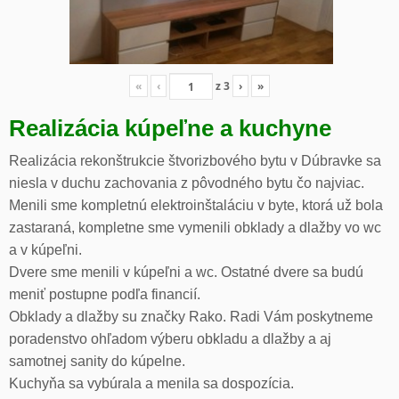
«
‹
z
3
›
»
Realizácia kúpeľne a kuchyne
Realizácia rekonštrukcie štvorizbového bytu v Dúbravke sa
niesla v duchu zachovania z pôvodného bytu čo najviac.
Menili sme kompletnú elektroinštaláciu v byte, ktorá už bola
zastaraná, kompletne sme vymenili obklady a dlažby vo wc
a v kúpeľni.
Dvere sme menili v kúpeľni a wc. Ostatné dvere sa budú
meniť postupne podľa financií.
Obklady a dlažby su značky Rako. Radi Vám poskytneme
poradenstvo ohľadom výberu obkladu a dlažby a aj
samotnej sanity do kúpelne.
Kuchyňa sa vybúrala a menila sa dospozícia.