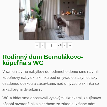
«
‹
z
8
›
»
Rodinný dom Bernolákovo-
kúpeľňa s WC
V rámci návrhu nábytkov do rodinného domu sme navrhli
kúpeľnový nábytok- skrinku pod umývadlo s asymetricky
osadenou doskou a zásuvkami, nad umývadlo skrinku so
zrkadlovými dvierkami .
WC a bidet sme obostavali vysokými skrinkami, zaujímavo
pôsobí otvorená nika s chrbtom zo zrkadla, krásne nám