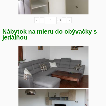
«
‹
z
5
›
»
Nábytok na mieru do obývačky s
jedálňou