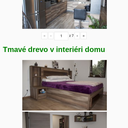
«
‹
z
7
›
»
Tmavé drevo v interiéri domu