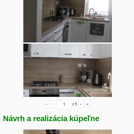
«
‹
z
5
›
»
Návrh a realizácia kúpeľne