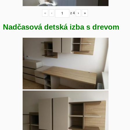
«
‹
z
4
›
»
Nadčasová detská izba s drevom