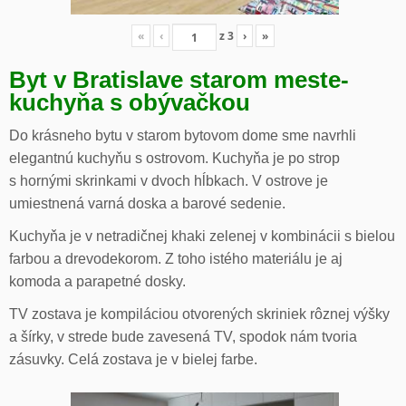
«
‹
z
3
›
»
Byt v Bratislave starom meste-
kuchyňa s obývačkou
Do krásneho bytu v starom bytovom dome sme navrhli
elegantnú kuchyňu s ostrovom. Kuchyňa je po strop
s hornými skrinkami v dvoch hĺbkach. V ostrove je
umiestnená varná doska a barové sedenie.
Kuchyňa je v netradičnej khaki zelenej v kombinácii s bielou
farbou a drevodekorom. Z toho istého materiálu je aj
komoda a parapetné dosky.
TV zostava je kompiláciou otvorených skriniek rôznej výšky
a šírky, v strede bude zavesená TV, spodok nám tvoria
zásuvky. Celá zostava je v bielej farbe.