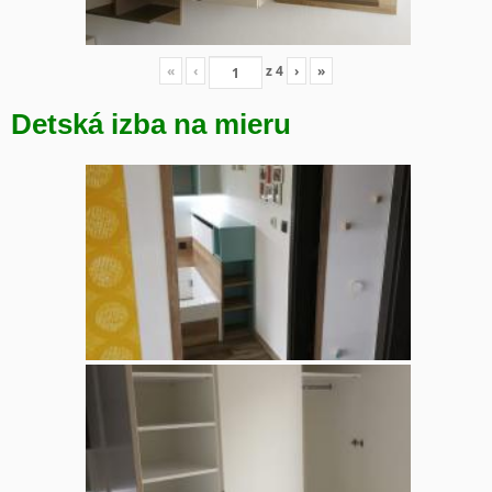
«
‹
z
4
›
»
Detská izba na mieru