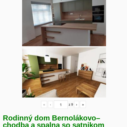
«
‹
z
9
›
»
Rodinný dom Bernolákovo
–
chodba a spalna so satnikom