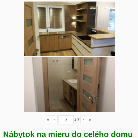
«
‹
z
7
›
»
Nábytok na mieru do celého domu