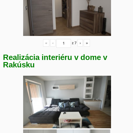
«
‹
z
7
›
»
Realizácia interiéru v dome v
Rakúsku