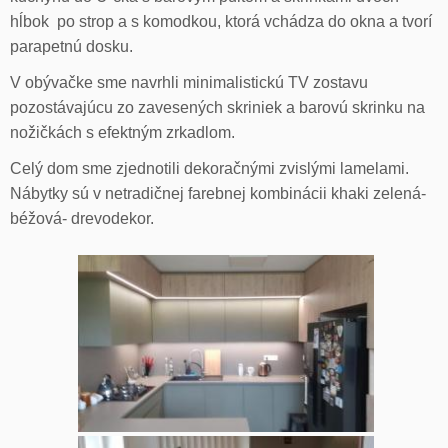
hĺbok po strop a s komodkou, ktorá vchádza do okna a tvorí
parapetnú dosku.
V obývačke sme navrhli minimalistickú TV zostavu
pozostávajúcu zo zavesených skriniek a barovú skrinku na
nožičkách s efektným zrkadlom.
Celý dom sme zjednotili dekoračnými zvislými lamelami.
Nábytky sú v netradičnej farebnej kombinácii khaki zelená-
béžová- drevodekor.