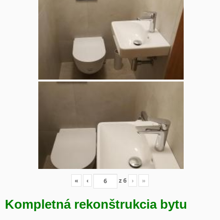
«
‹
z
6
›
»
Kompletná rekonštrukcia bytu