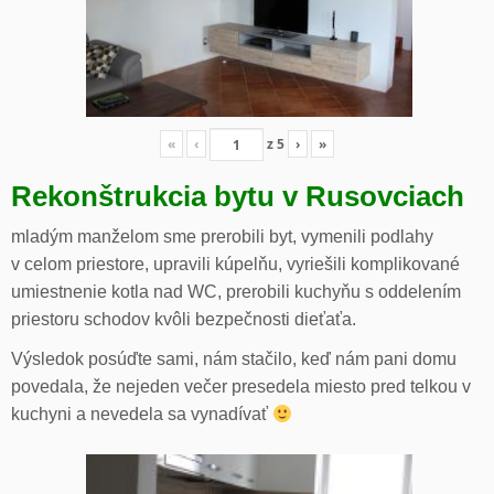
«
‹
z
5
›
»
Rekonštrukcia bytu v Rusovciach
mladým manželom sme prerobili byt, vymenili podlahy
v celom priestore, upravili kúpelňu, vyriešili komplikované
umiestnenie kotla nad WC, prerobili kuchyňu s oddelením
priestoru schodov kvôli bezpečnosti dieťaťa.
Výsledok posúďte sami, nám stačilo, keď nám pani domu
povedala, že nejeden večer presedela miesto pred telkou v
kuchyni a nevedela sa vynadívať