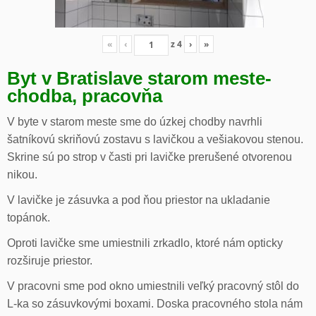
«
‹
z
4
›
»
Byt v Bratislave starom meste-
chodba, pracovňa
V byte v starom meste sme do úzkej chodby navrhli
šatníkovú skriňovú zostavu s lavičkou a vešiakovou stenou.
Skrine sú po strop v časti pri lavičke prerušené otvorenou
nikou.
V lavičke je zásuvka a pod ňou priestor na ukladanie
topánok.
Oproti lavičke sme umiestnili zrkadlo, ktoré nám opticky
rozširuje priestor.
V pracovni sme pod okno umiestnili veľký pracovný stôl do
L-ka so zásuvkovými boxami. Doska pracovného stola nám