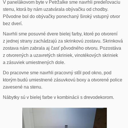
V panelákovom byte v Petržalke sme navrhli predeľovaciu
stenu, ktorá by nám uzatvárala obývačku od chodby.
Pôvodne bol do obývačky ponechaný široký vstupný otvor
bez dverí.
Navrhli sme posuvné dvere bielej farby, ktoré po otvorení
z jednej strany zachádzajú za skrinkovú zostavu. Skrinková
zostava nám zabrala aj časť pôvodného otvoru. Pozostáva
z otvorených a uzavretých skriniek, vinotékových skriniek
a zásuviek umiestnených dole.
Do pracovne sme navrhli pracovný stôl pod okno, pod
ktorým budú umiestnené zásuvkovú boxy a otvorené police
zavesené na stenu.
Nábytky sú v bielej farbe v kombinácii s drevodekorom.