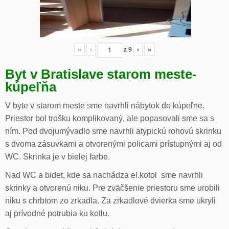
«
‹
z
9
›
»
Byt v Bratislave starom meste-
kúpeľňa
V byte v starom meste sme navrhli nábytok do kúpeľne.
Priestor bol trošku komplikovaný, ale popasovali sme sa s
ním. Pod dvojumývadlo sme navrhli atypickú rohovú skrinku
s dvoma zásuvkami a otvorenými policami prístupnými aj od
WC. Skrinka je v bielej farbe.
Nad WC a bidet, kde sa nachádza el.kotol sme navrhli
skrinky a otvorenú niku. Pre zväčšenie priestoru sme urobili
niku s chrbtom zo zrkadla. Za zrkadlové dvierka sme ukryli
aj prívodné potrubia ku kotlu.