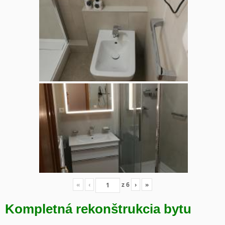
«
‹
z
6
›
»
Kompletná rekonštrukcia bytu