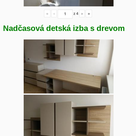
«
‹
z
4
›
»
Nadčasová detská izba s drevom