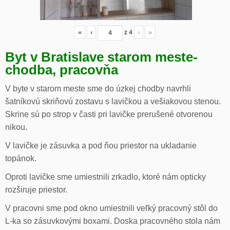
«
‹
z
4
›
»
Byt v Bratislave starom meste-
chodba, pracovňa
V byte v starom meste sme do úzkej chodby navrhli
šatníkovú skriňovú zostavu s lavičkou a vešiakovou stenou.
Skrine sú po strop v časti pri lavičke prerušené otvorenou
nikou.
V lavičke je zásuvka a pod ňou priestor na ukladanie
topánok.
Oproti lavičke sme umiestnili zrkadlo, ktoré nám opticky
rozširuje priestor.
V pracovni sme pod okno umiestnili veľký pracovný stôl do
L-ka so zásuvkovými boxami. Doska pracovného stola nám