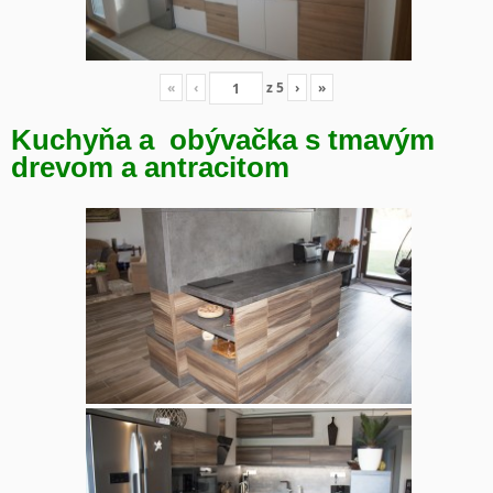
«
‹
z
5
›
»
Kuchyňa a obývačka s tmavým
drevom a antracitom