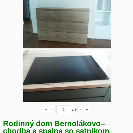
«
‹
z
9
›
»
Rodinný dom Bernolákovo
–
chodba a spalna so satnikom