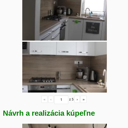
«
‹
z
5
›
»
Návrh a realizácia kúpeľne