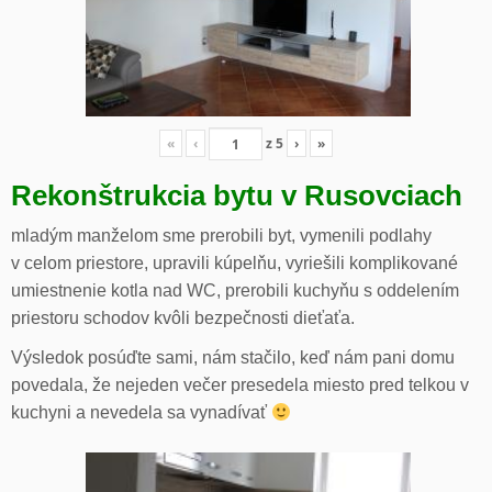
«
‹
z
5
›
»
Rekonštrukcia bytu v Rusovciach
mladým manželom sme prerobili byt, vymenili podlahy
v celom priestore, upravili kúpelňu, vyriešili komplikované
umiestnenie kotla nad WC, prerobili kuchyňu s oddelením
priestoru schodov kvôli bezpečnosti dieťaťa.
Výsledok posúďte sami, nám stačilo, keď nám pani domu
povedala, že nejeden večer presedela miesto pred telkou v
kuchyni a nevedela sa vynadívať