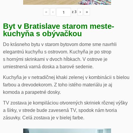
«
‹
z
3
›
»
Byt v Bratislave starom meste-
kuchyňa s obývačkou
Do krásneho bytu v starom bytovom dome sme navrhli
elegantnú kuchyňu s ostrovom. Kuchyňa je po strop
s hornými skrinkami v dvoch hĺbkach. V ostrove je
umiestnená varná doska a barové sedenie.
Kuchyňa je v netradičnej khaki zelenej v kombinácii s bielou
farbou a drevodekorom. Z toho istého materiálu je aj
komoda a parapetné dosky.
TV zostava je kompiláciou otvorených skriniek rôznej výšky
a šírky, v strede bude zavesená TV, spodok nám tvoria
zásuvky. Celá zostava je v bielej farbe.