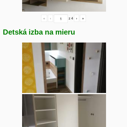
«
‹
z
4
›
»
Detská izba na mieru