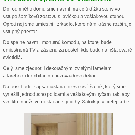
Do rodinného domu sme navrhli na celú dĺžku steny vo
vstupe šatníkovú zostavu s lavičkou a vešiakovou stenou.
Oproti nej sme umiestnili zrkadlo, ktoré nám krásne rozširuje
vstupný priestor.
Do spálne navrhli mohutnú komodu, na ktorej bude
umiestnená TV a zástenu za posteľ, kde budú nainštalované
svietidlá.
Celý sme zjednotili dekoračnými zvislými lamelami
a farebnou kombiláciou béžová-drevodekor.
Na poschodí je aj samostaná miestnosť- šatník, ktorý sme
vyriešili jednoducho policami a vešiakovými tyčami tak, aby
vzniklo množstvo odkladacej plochy. Šatník je v bielej farbe.