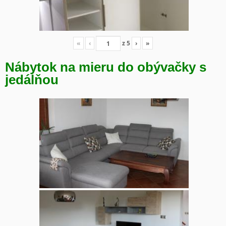
«
‹
z
5
›
»
Nábytok na mieru do obývačky s
jedálňou