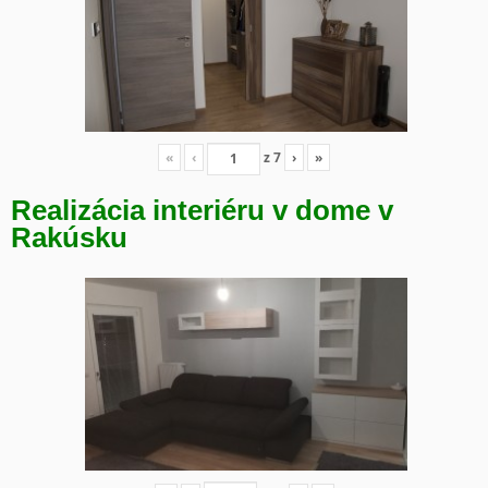
«
‹
z
7
›
»
Realizácia interiéru v dome v
Rakúsku