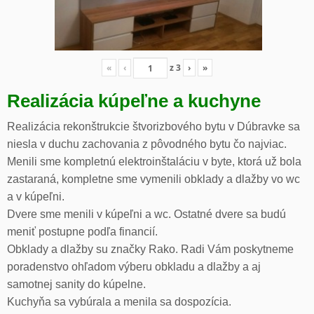
«
‹
z
3
›
»
Realizácia kúpeľne a kuchyne
Realizácia rekonštrukcie štvorizbového bytu v Dúbravke sa
niesla v duchu zachovania z pôvodného bytu čo najviac.
Menili sme kompletnú elektroinštaláciu v byte, ktorá už bola
zastaraná, kompletne sme vymenili obklady a dlažby vo wc
a v kúpeľni.
Dvere sme menili v kúpeľni a wc. Ostatné dvere sa budú
meniť postupne podľa financií.
Obklady a dlažby su značky Rako. Radi Vám poskytneme
poradenstvo ohľadom výberu obkladu a dlažby a aj
samotnej sanity do kúpelne.
Kuchyňa sa vybúrala a menila sa dospozícia.