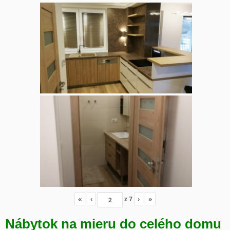
«
‹
z
7
›
»
Nábytok na mieru do celého domu