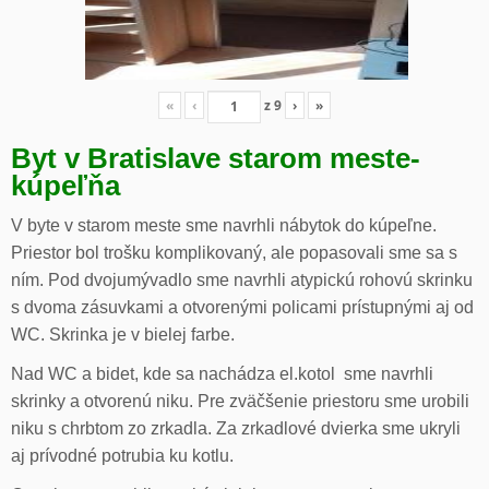
«
‹
z
9
›
»
Byt v Bratislave starom meste-
kúpeľňa
V byte v starom meste sme navrhli nábytok do kúpeľne.
Priestor bol trošku komplikovaný, ale popasovali sme sa s
ním. Pod dvojumývadlo sme navrhli atypickú rohovú skrinku
s dvoma zásuvkami a otvorenými policami prístupnými aj od
WC. Skrinka je v bielej farbe.
Nad WC a bidet, kde sa nachádza el.kotol sme navrhli
skrinky a otvorenú niku. Pre zväčšenie priestoru sme urobili
niku s chrbtom zo zrkadla. Za zrkadlové dvierka sme ukryli
aj prívodné potrubia ku kotlu.