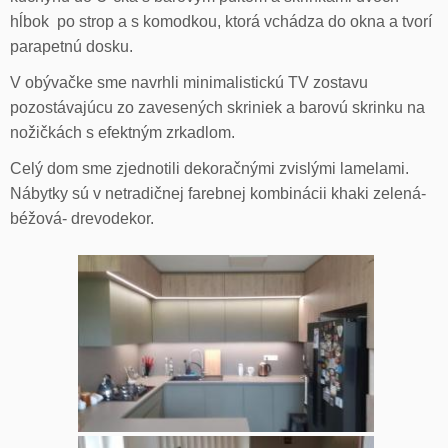
hĺbok po strop a s komodkou, ktorá vchádza do okna a tvorí
parapetnú dosku.
V obývačke sme navrhli minimalistickú TV zostavu
pozostávajúcu zo zavesených skriniek a barovú skrinku na
nožičkách s efektným zrkadlom.
Celý dom sme zjednotili dekoračnými zvislými lamelami.
Nábytky sú v netradičnej farebnej kombinácii khaki zelená-
béžová- drevodekor.