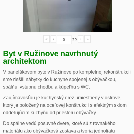
«
‹
z
5
›
»
Byt v Ružinove navrhnutý
architektom
V panelákovom byte v Ružinove po kompletnej rekonštrukcii
sme riešili nábytky do kuchyne spojenej s obývačkou,
spálňu, vstupnú chodbu a kúpeľňu s WC.
Zaujímavosťou je kuchynský drez umiestnený v ostrove,
ktorý je položený na oceľovej konštrukcii s efektným sklom
oddeľujúcim kuchyňu od priestoru obývačky.
Do spálne vedú posuvné dvere, ktoré sú z rovnakého
materiálu ako obývačková zostava a tvoria jednoliatu