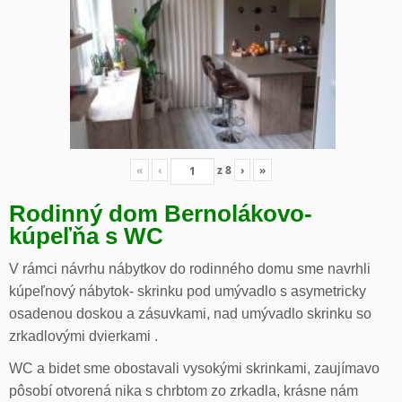
«
‹
z
8
›
»
Rodinný dom Bernolákovo-
kúpeľňa s WC
V rámci návrhu nábytkov do rodinného domu sme navrhli
kúpeľnový nábytok- skrinku pod umývadlo s asymetricky
osadenou doskou a zásuvkami, nad umývadlo skrinku so
zrkadlovými dvierkami .
WC a bidet sme obostavali vysokými skrinkami, zaujímavo
pôsobí otvorená nika s chrbtom zo zrkadla, krásne nám