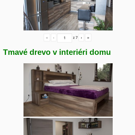
«
‹
z
7
›
»
Tmavé drevo v interiéri domu