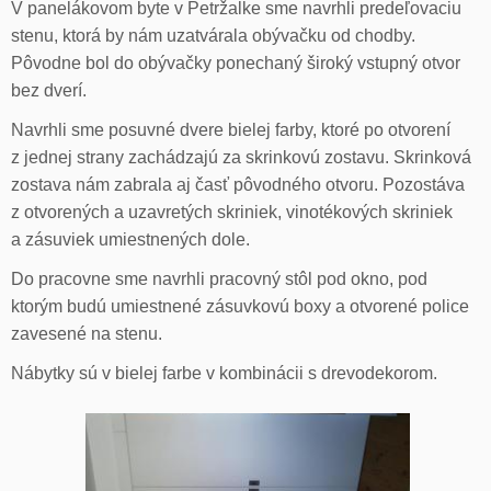
V panelákovom byte v Petržalke sme navrhli predeľovaciu
stenu, ktorá by nám uzatvárala obývačku od chodby.
Pôvodne bol do obývačky ponechaný široký vstupný otvor
bez dverí.
Navrhli sme posuvné dvere bielej farby, ktoré po otvorení
z jednej strany zachádzajú za skrinkovú zostavu. Skrinková
zostava nám zabrala aj časť pôvodného otvoru. Pozostáva
z otvorených a uzavretých skriniek, vinotékových skriniek
a zásuviek umiestnených dole.
Do pracovne sme navrhli pracovný stôl pod okno, pod
ktorým budú umiestnené zásuvkovú boxy a otvorené police
zavesené na stenu.
Nábytky sú v bielej farbe v kombinácii s drevodekorom.