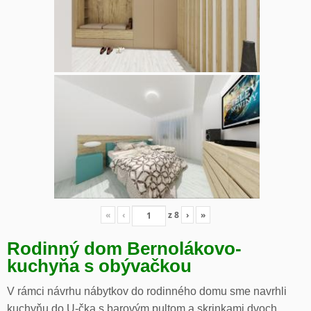
«
‹
z
8
›
»
Rodinný dom Bernolákovo-
kuchyňa s obývačkou
V rámci návrhu nábytkov do rodinného domu sme navrhli
kuchyňu do U-čka s barovým pultom a skrinkami dvoch