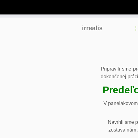
Skip
irrealis
to
content
Pripravili sme p
dokončenej práci
Predeľo
V panelákovom 
Navrhli sme p
zostava nám z