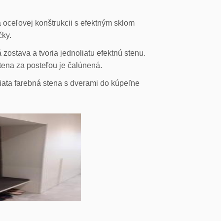
 oceľovej konštrukcii s efektným sklom
čky.
ostava a tvoria jednoliatu efektnú stenu.
stena za posteľou je čalúnená.
liata farebná stena s dverami do kúpeľne