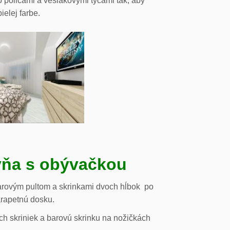
o policami a vešiakovými tyčami tak, aby
ielej farbe.
ňa s obývačkou
arovým pultom a skrinkami dvoch hĺbok po
arapetnú dosku.
h skriniek a barovú skrinku na nožičkách