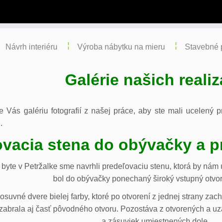
Návrh interiéru
Výroba nábytku na mieru
Stavebné 
Galérie našich realiz
re Vás galériu fotografií z našej práce, aby ste mali ucelený
.
vacia stena do obývačky a p
byte v Petržalke sme navrhli predeľovaciu stenu, ktorá by ná
bol do obývačky ponechaný široký vstupný otvor
osuvné dvere bielej farby, ktoré po otvorení z jednej strany za
abrala aj časť pôvodného otvoru. Pozostáva z otvorených a uza
a zásuviek umiestnených dole.