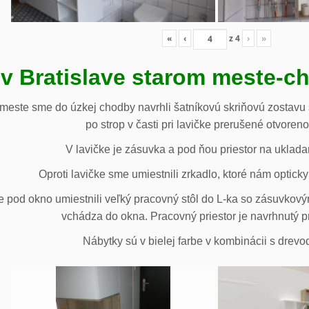
«
‹
z
4
›
»
 v Bratislave starom meste-c
 meste sme do úzkej chodby navrhli šatníkovú skriňovú zostavu 
po strop v časti pri lavičke prerušené otvoren
V lavičke je zásuvka a pod ňou priestor na uklada
Oproti lavičke sme umiestnili zrkadlo, ktoré nám opticky 
e pod okno umiestnili veľký pracovný stôl do L-ka so zásuvko
vchádza do okna. Pracovný priestor je navrhnutý p
Nábytky sú v bielej farbe v kombinácii s drev