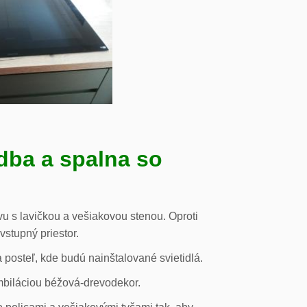
dba a spalna so
u s lavičkou a vešiakovou stenou. Oproti
vstupný priestor.
posteľ, kde budú nainštalované svietidlá.
mbiláciou béžová-drevodekor.