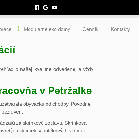
práce
Modulárne eko domy
Cenník
Kontakty
ácií
 prehľad o našej kvalitne odvedenej a vždy
racovňa v Petržalke
m uzatvárala obývačku od chodby. Pôvodne
 bez dverí.
chádzajú za skrinkovú zostavu. Skrinková
vretých skriniek, vinotékových skriniek