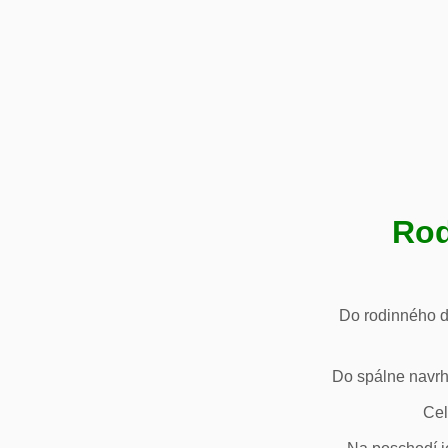
Rod
Do rodinného d
Do spálne navrh
Cel