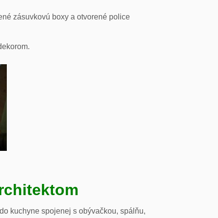
ené zásuvkovú boxy a otvorené police
odekorom.
rchitektom
 do kuchyne spojenej s obývačkou, spálňu,