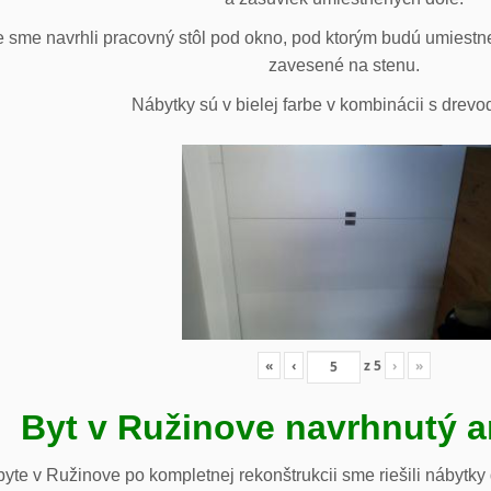
 sme navrhli pracovný stôl pod okno, pod ktorým budú umiestn
zavesené na stenu.
Nábytky sú v bielej farbe v kombinácii s drev
«
‹
z
5
›
»
Byt v Ružinove navrhnutý a
te v Ružinove po kompletnej rekonštrukcii sme riešili nábytky