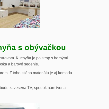
chyňa s obývačkou
strovom. Kuchyňa je po strop s hornými
oska a barové sedenie.
orom. Z toho istého materiálu je aj komoda
de bude zavesená TV, spodok nám tvoria
.