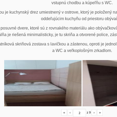
vstupnú chodbu a kúpeľňu s WC.
u je kuchynský drez umiestnený v ostrove, ktorý je položený na
oddeľujúcim kuchyňu od priestoru obýva
posuvné dvere, ktoré sú z rovnakého materiálu ako obývačková z
lňa je riešená minimalisticky, je tu skriňa a otvorené police, zá
tníková skriňová zostava s lavičkou a zástenou, oproti je jedno
a WC a veľkoplošným zrkadlom.
«
‹
z
9
›
»