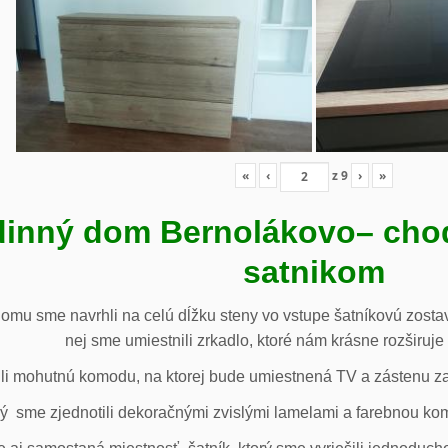
«
‹
z
9
›
»
inný dom Bernolákovo
– cho
satnikom
omu sme navrhli na celú dĺžku steny vo vstupe šatníkovú zostav
nej sme umiestnili zrkadlo, ktoré nám krásne rozširuje 
li mohutnú komodu, na ktorej bude umiestnená TV a zástenu za 
ý sme zjednotili dekoračnými zvislými lamelami a farebnou ko