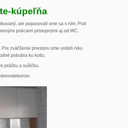
ste-kúpeľňa
likovaný, ale popasovali sme sa s ním. Pod
orenými policami prístupnými aj od WC.
 Pre zväčšenie priestoru sme urobili niku
odné potrubia ku kotlu.
re práčku a sušičku.
s drevodekorom.