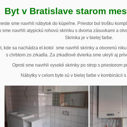
Byt v Bratislave starom me
meste sme navrhli nábytok do kúpeľne. Priestor bol trošku komp
 sme navrhli atypickú rohovú skrinku s dvoma zásuvkami a otv
Skrinka je v bielej farbe.
 kde sa nachádza el.kotol sme navrhli skrinky a otvorenú niku.
s chrbtom zo zrkadla. Za zrkadlové dvierka sme ukryli aj prív
Oproti sme navrhli vysoké skrinky po strop s priestorom p
Nábytky v celom byte sú v bielej farbe v kombinácii 