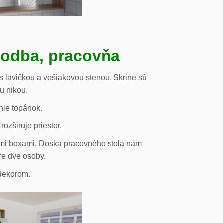
hodba, pracovňa
s lavičkou a vešiakovou stenou. Skrine sú
ou nikou.
nie topánok.
rozširuje priestor.
vými boxami. Doska pracovného stola nám
re dve osoby.
odekorom.