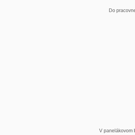
Do pracovne
V panelákovom by