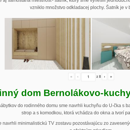
 aj samostaná miestnosť- šatník, ktorý sme vyriešili jednoduch
vzniklo množstvo odkladacej plochy. Šatník je v b
«
‹
z
8
›
»
inný dom Bernolákovo-kuchy
nábytkov do rodinného domu sme navrhli kuchyňu do U-čka s b
strop a s komodkou, ktorá vchádza do okna a tvorí p
navrhli minimalistickú TV zostavu pozostávajúcu zo zavesenýc