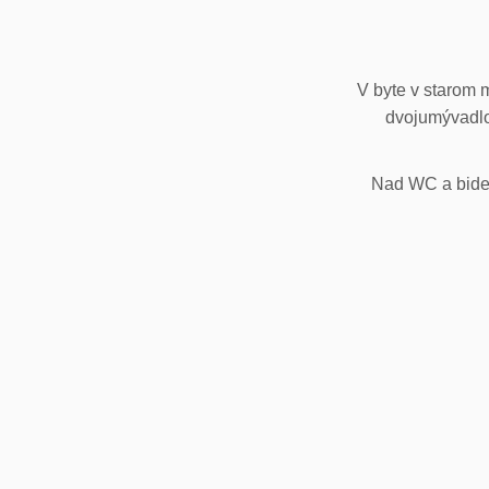
V byte v starom 
dvojumývadlo
Nad WC a bidet,