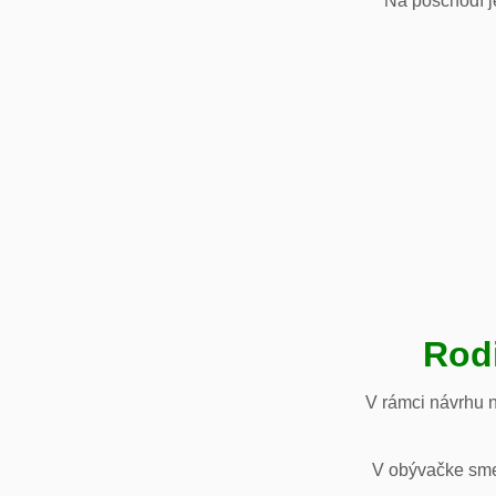
Na poschodí je
Rod
V rámci návrhu 
V obývačke sme 