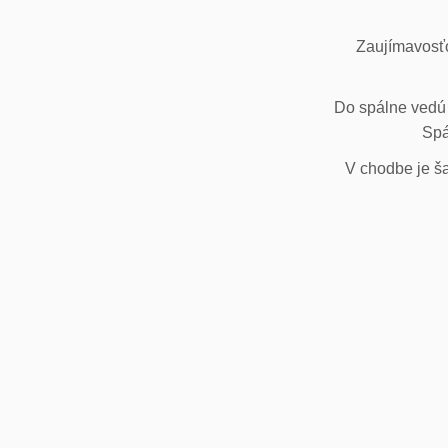
Zaujímavosťo
Do spálne vedú 
Spá
V chodbe je ša