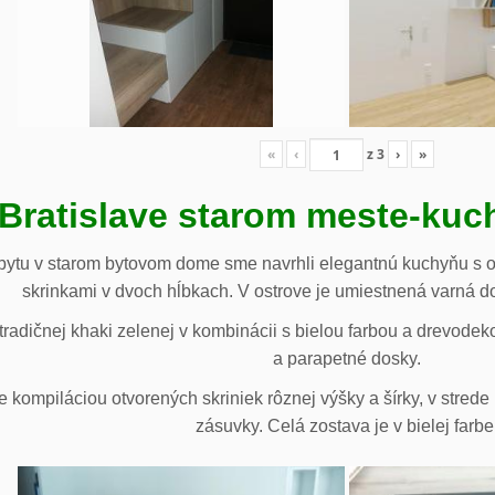
«
‹
z
3
›
»
 Bratislave starom meste-ku
ytu v starom bytovom dome sme navrhli elegantnú kuchyňu s o
skrinkami v dvoch hĺbkach. V ostrove je umiestnená varná d
radičnej khaki zelenej v kombinácii s bielou farbou a drevodek
a parapetné dosky.
e kompiláciou otvorených skriniek rôznej výšky a šírky, v stre
zásuvky. Celá zostava je v bielej farbe