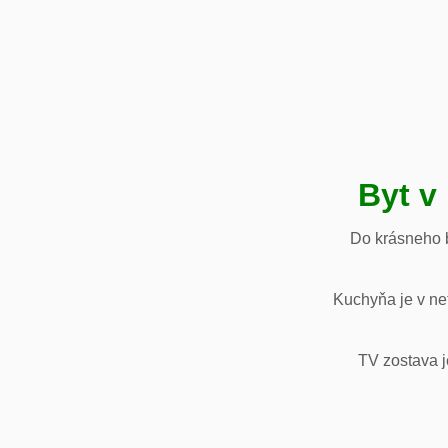
Byt v
Do krásneho b
Kuchyňa je v net
TV zostava j