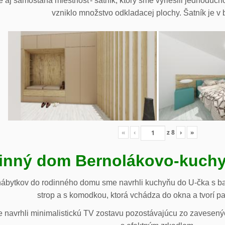
 aj samostaná miestnosť- šatník, ktorý sme vyriešili jednoduch
vzniklo množstvo odkladacej plochy. Šatník je v b
«
‹
z
8
›
»
inný dom Bernolákovo-kuchy
nábytkov do rodinného domu sme navrhli kuchyňu do U-čka s b
strop a s komodkou, ktorá vchádza do okna a tvorí p
navrhli minimalistickú TV zostavu pozostávajúcu zo zavesenýc