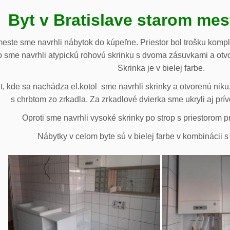
Byt v Bratislave starom me
meste sme navrhli nábytok do kúpeľne. Priestor bol trošku komp
 sme navrhli atypickú rohovú skrinku s dvoma zásuvkami a otv
Skrinka je v bielej farbe.
 kde sa nachádza el.kotol sme navrhli skrinky a otvorenú niku.
s chrbtom zo zrkadla. Za zrkadlové dvierka sme ukryli aj prív
Oproti sme navrhli vysoké skrinky po strop s priestorom p
Nábytky v celom byte sú v bielej farbe v kombinácii 