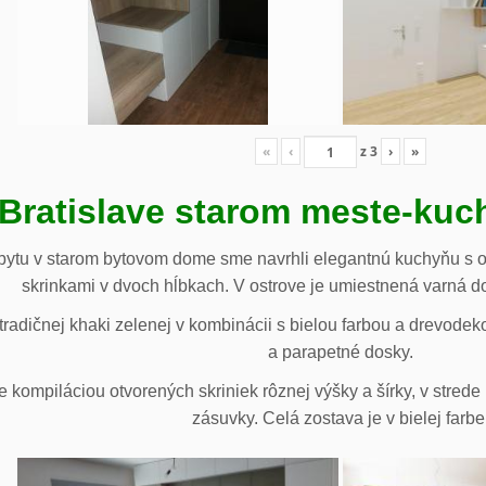
«
‹
z
3
›
»
 Bratislave starom meste-ku
ytu v starom bytovom dome sme navrhli elegantnú kuchyňu s o
skrinkami v dvoch hĺbkach. V ostrove je umiestnená varná d
radičnej khaki zelenej v kombinácii s bielou farbou a drevodek
a parapetné dosky.
e kompiláciou otvorených skriniek rôznej výšky a šírky, v stre
zásuvky. Celá zostava je v bielej farbe