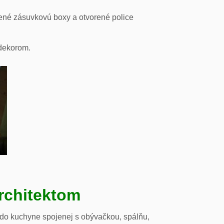
ené zásuvkovú boxy a otvorené police
odekorom.
rchitektom
 do kuchyne spojenej s obývačkou, spálňu,