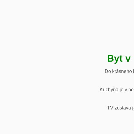
Byt v
Do krásneho b
Kuchyňa je v net
TV zostava j