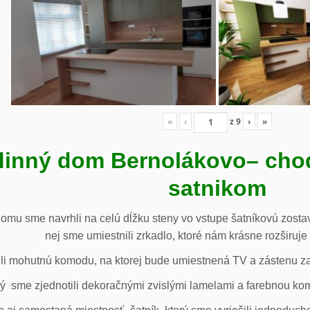
«
‹
z
9
›
»
inný dom Bernolákovo
– cho
satnikom
omu sme navrhli na celú dĺžku steny vo vstupe šatníkovú zostav
nej sme umiestnili zrkadlo, ktoré nám krásne rozširuje 
li mohutnú komodu, na ktorej bude umiestnená TV a zástenu za 
ý sme zjednotili dekoračnými zvislými lamelami a farebnou ko