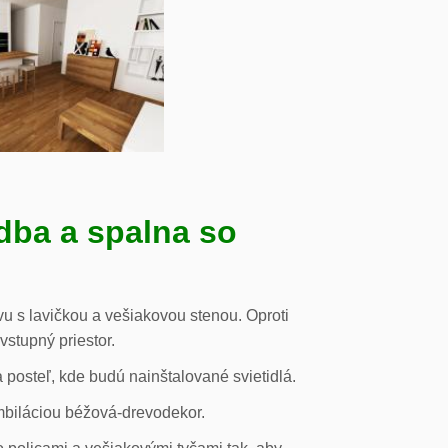
dba a spalna so
u s lavičkou a vešiakovou stenou. Oproti
vstupný priestor.
posteľ, kde budú nainštalované svietidlá.
mbiláciou béžová-drevodekor.