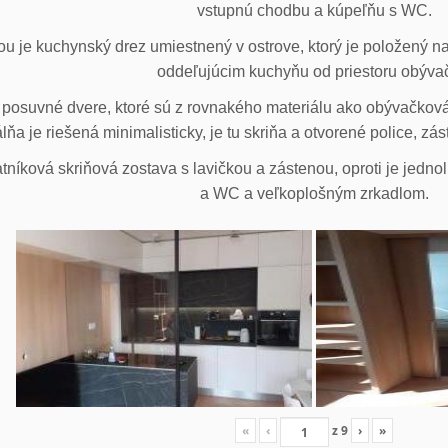
vstupnú chodbu a kúpeľňu s WC.
u je kuchynský drez umiestnený v ostrove, ktorý je položený na
oddeľujúcim kuchyňu od priestoru obýva
posuvné dvere, ktoré sú z rovnakého materiálu ako obývačková z
lňa je riešená minimalisticky, je tu skriňa a otvorené police, zá
tníková skriňová zostava s lavičkou a zástenou, oproti je jedno
a WC a veľkoplošným zrkadlom.
«
‹
z
9
›
»