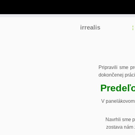
Skip
irrealis
to
content
Pripravili sme p
dokončenej práci
Predeľo
V panelákovom 
Navrhli sme p
zostava nám z