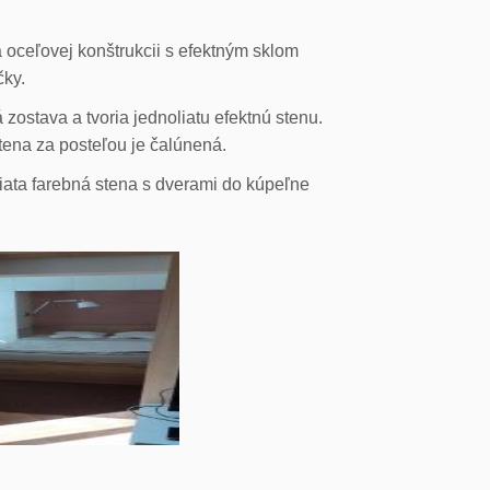
 oceľovej konštrukcii s efektným sklom
čky.
ostava a tvoria jednoliatu efektnú stenu.
stena za posteľou je čalúnená.
liata farebná stena s dverami do kúpeľne