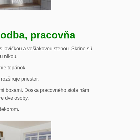
hodba, pracovňa
s lavičkou a vešiakovou stenou. Skrine sú
ou nikou.
nie topánok.
rozširuje priestor.
vými boxami. Doska pracovného stola nám
re dve osoby.
odekorom.