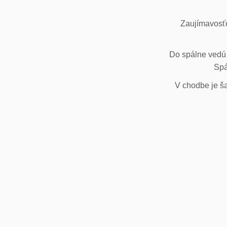
Zaujímavosťo
Do spálne vedú 
Spá
V chodbe je ša