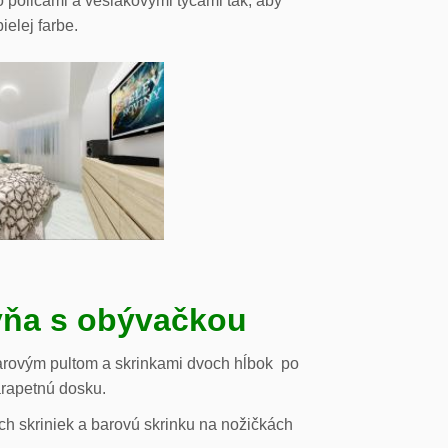
o policami a vešiakovými tyčami tak, aby
ielej farbe.
ňa s obývačkou
arovým pultom a skrinkami dvoch hĺbok po
arapetnú dosku.
h skriniek a barovú skrinku na nožičkách