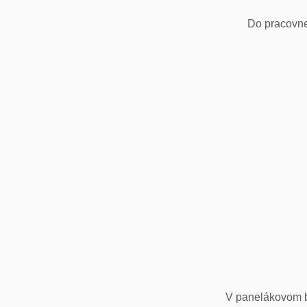
Do pracovne
V panelákovom by