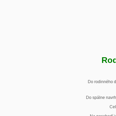
Rod
Do rodinného d
Do spálne navrh
Cel