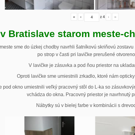
«
‹
z
4
›
»
 v Bratislave starom meste-c
 meste sme do úzkej chodby navrhli šatníkovú skriňovú zostavu 
po strop v časti pri lavičke prerušené otvoren
V lavičke je zásuvka a pod ňou priestor na uklada
Oproti lavičke sme umiestnili zrkadlo, ktoré nám opticky 
e pod okno umiestnili veľký pracovný stôl do L-ka so zásuvko
vchádza do okna. Pracovný priestor je navrhnutý p
Nábytky sú v bielej farbe v kombinácii s drev