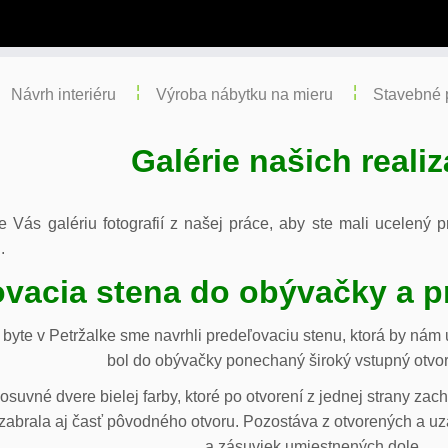
Návrh interiéru
Výroba nábytku na mieru
Stavebné 
Galérie našich realiz
re Vás galériu fotografií z našej práce, aby ste mali ucelený
.
vacia stena do obývačky a p
byte v Petržalke sme navrhli predeľovaciu stenu, ktorá by ná
bol do obývačky ponechaný široký vstupný otvor
osuvné dvere bielej farby, ktoré po otvorení z jednej strany za
abrala aj časť pôvodného otvoru. Pozostáva z otvorených a uza
a zásuviek umiestnených dole.