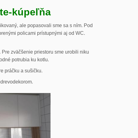
ste-kúpeľňa
likovaný, ale popasovali sme sa s ním. Pod
orenými policami prístupnými aj od WC.
 Pre zväčšenie priestoru sme urobili niku
odné potrubia ku kotlu.
re práčku a sušičku.
s drevodekorom.