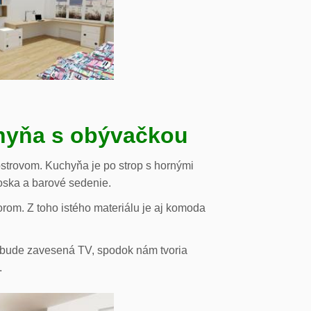
chyňa s obývačkou
strovom. Kuchyňa je po strop s hornými
oska a barové sedenie.
orom. Z toho istého materiálu je aj komoda
de bude zavesená TV, spodok nám tvoria
.