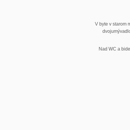
V byte v starom 
dvojumývadlo
Nad WC a bidet,