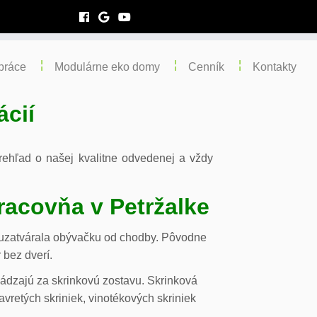
práce
Modulárne eko domy
Cenník
Kontakty
ácií
 prehľad o našej kvalitne odvedenej a vždy
racovňa v Petržalke
m uzatvárala obývačku od chodby. Pôvodne
 bez dverí.
chádzajú za skrinkovú zostavu. Skrinková
vretých skriniek, vinotékových skriniek