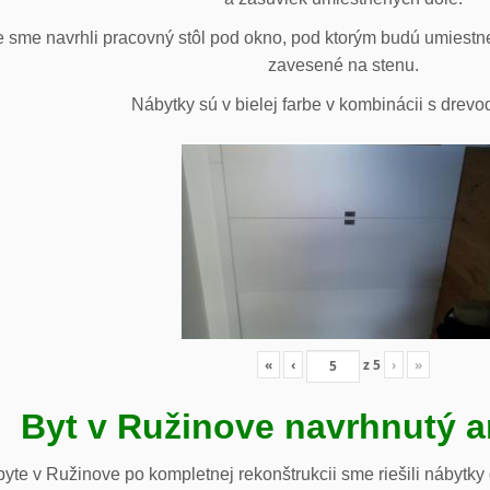
 sme navrhli pracovný stôl pod okno, pod ktorým budú umiestn
zavesené na stenu.
Nábytky sú v bielej farbe v kombinácii s drev
«
‹
z
5
›
»
Byt v Ružinove navrhnutý a
te v Ružinove po kompletnej rekonštrukcii sme riešili nábytky