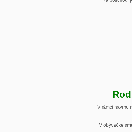
Na poschodí je
Rod
V rámci návrhu 
V obývačke sme 