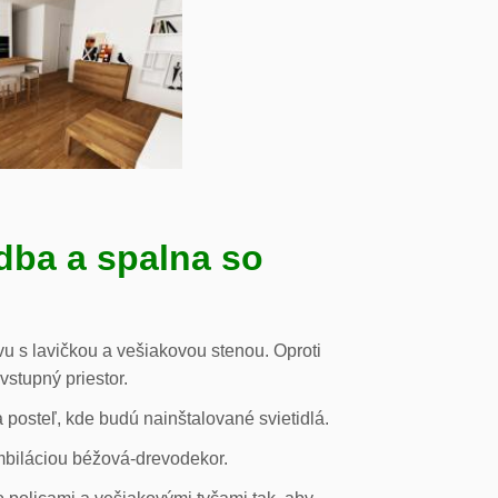
dba a spalna so
u s lavičkou a vešiakovou stenou. Oproti
vstupný priestor.
posteľ, kde budú nainštalované svietidlá.
mbiláciou béžová-drevodekor.