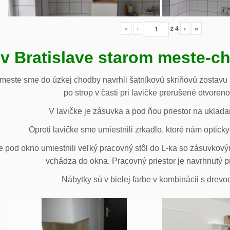
«
‹
z
4
›
»
 v Bratislave starom meste-c
 meste sme do úzkej chodby navrhli šatníkovú skriňovú zostavu 
po strop v časti pri lavičke prerušené otvoren
V lavičke je zásuvka a pod ňou priestor na uklada
Oproti lavičke sme umiestnili zrkadlo, ktoré nám opticky 
e pod okno umiestnili veľký pracovný stôl do L-ka so zásuvko
vchádza do okna. Pracovný priestor je navrhnutý p
Nábytky sú v bielej farbe v kombinácii s drev