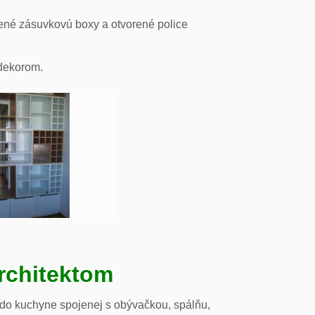
ené zásuvkovú boxy a otvorené police
odekorom.
rchitektom
 do kuchyne spojenej s obývačkou, spálňu,