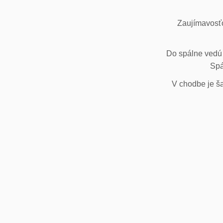
Zaujímavosťo
Do spálne vedú 
Spá
V chodbe je ša