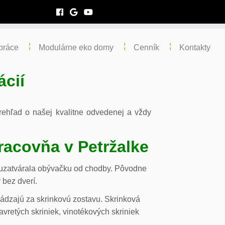
práce
Modulárne eko domy
Cenník
Kontakty
ácií
 prehľad o našej kvalitne odvedenej a vždy
racovňa v Petržalke
m uzatvárala obývačku od chodby. Pôvodne
 bez dverí.
chádzajú za skrinkovú zostavu. Skrinková
vretých skriniek, vinotékových skriniek