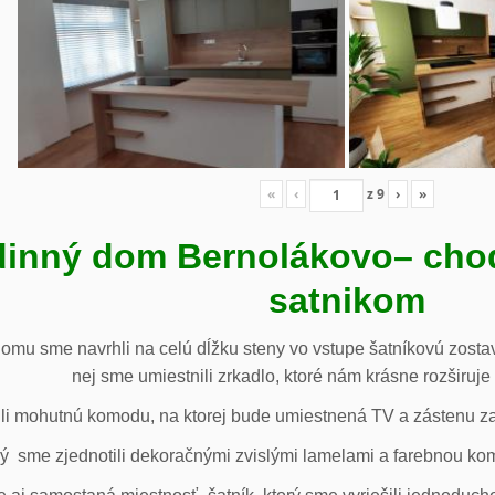
«
‹
z
9
›
»
inný dom Bernolákovo
– cho
satnikom
omu sme navrhli na celú dĺžku steny vo vstupe šatníkovú zostav
nej sme umiestnili zrkadlo, ktoré nám krásne rozširuje 
li mohutnú komodu, na ktorej bude umiestnená TV a zástenu za 
ý sme zjednotili dekoračnými zvislými lamelami a farebnou ko