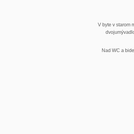
V byte v starom 
dvojumývadlo
Nad WC a bidet,