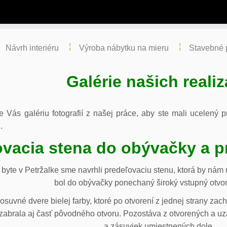
Návrh interiéru
Výroba nábytku na mieru
Stavebné 
Galérie našich realiz
re Vás galériu fotografií z našej práce, aby ste mali ucelený
.
vacia stena do obývačky a p
byte v Petržalke sme navrhli predeľovaciu stenu, ktorá by ná
bol do obývačky ponechaný široký vstupný otvor
osuvné dvere bielej farby, ktoré po otvorení z jednej strany za
abrala aj časť pôvodného otvoru. Pozostáva z otvorených a uza
a zásuviek umiestnených dole.