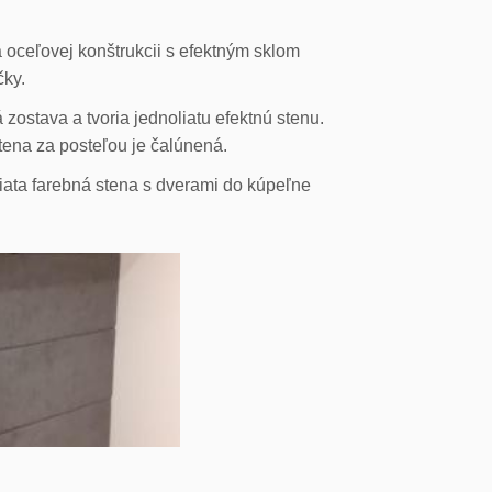
 oceľovej konštrukcii s efektným sklom
čky.
ostava a tvoria jednoliatu efektnú stenu.
stena za posteľou je čalúnená.
liata farebná stena s dverami do kúpeľne