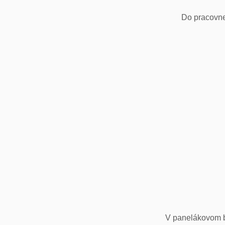
Do pracovne
V panelákovom by