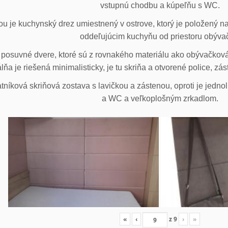
vstupnú chodbu a kúpeľňu s WC.
u je kuchynský drez umiestnený v ostrove, ktorý je položený na
oddeľujúcim kuchyňu od priestoru obýva
posuvné dvere, ktoré sú z rovnakého materiálu ako obývačková z
lňa je riešená minimalisticky, je tu skriňa a otvorené police, zá
tníková skriňová zostava s lavičkou a zástenou, oproti je jedno
a WC a veľkoplošným zrkadlom.
«
‹
z
9
›
»