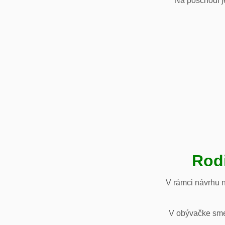
Na poschodí je
Rod
V rámci návrhu 
V obývačke sme 