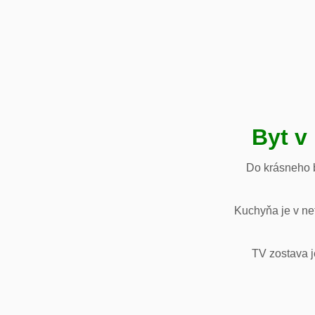
Byt v
Do krásneho b
Kuchyňa je v net
TV zostava j