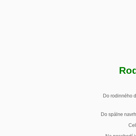
Rod
Do rodinného d
Do spálne navrh
Cel