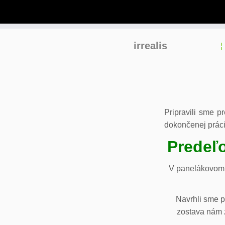
Skip
irrealis
to
content
Pripravili sme p
dokončenej práci
Predeľo
V panelákovom 
Navrhli sme p
zostava nám z