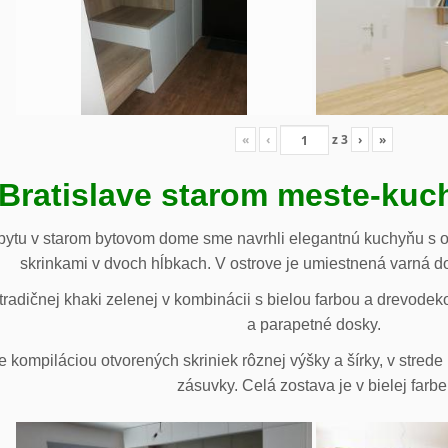
«
‹
z
3
›
»
 Bratislave starom meste-ku
ytu v starom bytovom dome sme navrhli elegantnú kuchyňu s o
skrinkami v dvoch hĺbkach. V ostrove je umiestnená varná d
radičnej khaki zelenej v kombinácii s bielou farbou a drevodek
a parapetné dosky.
e kompiláciou otvorených skriniek rôznej výšky a šírky, v stre
zásuvky. Celá zostava je v bielej farbe