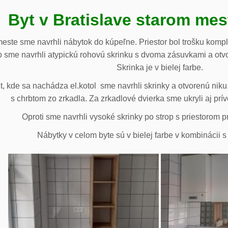
Byt v Bratislave starom me
meste sme navrhli nábytok do kúpeľne. Priestor bol trošku komp
 sme navrhli atypickú rohovú skrinku s dvoma zásuvkami a otv
Skrinka je v bielej farbe.
 kde sa nachádza el.kotol sme navrhli skrinky a otvorenú niku.
s chrbtom zo zrkadla. Za zrkadlové dvierka sme ukryli aj prív
Oproti sme navrhli vysoké skrinky po strop s priestorom p
Nábytky v celom byte sú v bielej farbe v kombinácii 