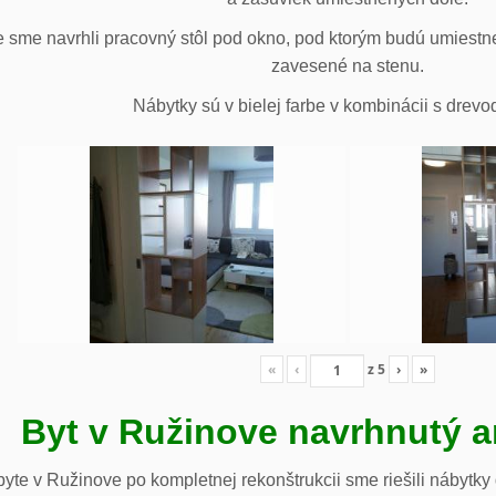
 sme navrhli pracovný stôl pod okno, pod ktorým budú umiestn
zavesené na stenu.
Nábytky sú v bielej farbe v kombinácii s drev
«
‹
z
5
›
»
Byt v Ružinove navrhnutý a
te v Ružinove po kompletnej rekonštrukcii sme riešili nábytky