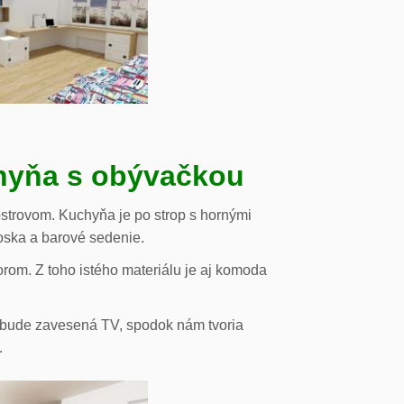
chyňa s obývačkou
strovom. Kuchyňa je po strop s hornými
oska a barové sedenie.
orom. Z toho istého materiálu je aj komoda
de bude zavesená TV, spodok nám tvoria
.