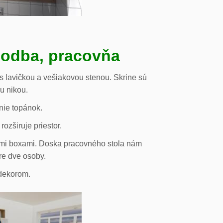
hodba, pracovňa
s lavičkou a vešiakovou stenou. Skrine sú
ou nikou.
nie topánok.
rozširuje priestor.
vými boxami. Doska pracovného stola nám
re dve osoby.
odekorom.