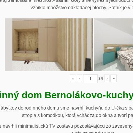
 aj samostaná miestnosť- šatník, ktorý sme vyriešili jednoduch
vzniklo množstvo odkladacej plochy. Šatník je v b
«
‹
z
8
›
»
inný dom Bernolákovo-kuchy
nábytkov do rodinného domu sme navrhli kuchyňu do U-čka s b
strop a s komodkou, ktorá vchádza do okna a tvorí p
navrhli minimalistickú TV zostavu pozostávajúcu zo zavesenýc