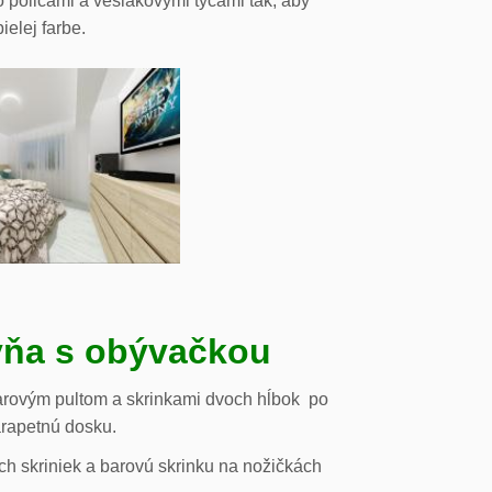
o policami a vešiakovými tyčami tak, aby
ielej farbe.
ňa s obývačkou
arovým pultom a skrinkami dvoch hĺbok po
arapetnú dosku.
h skriniek a barovú skrinku na nožičkách