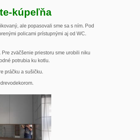
ste-kúpeľňa
likovaný, ale popasovali sme sa s ním. Pod
orenými policami prístupnými aj od WC.
 Pre zväčšenie priestoru sme urobili niku
odné potrubia ku kotlu.
re práčku a sušičku.
s drevodekorom.