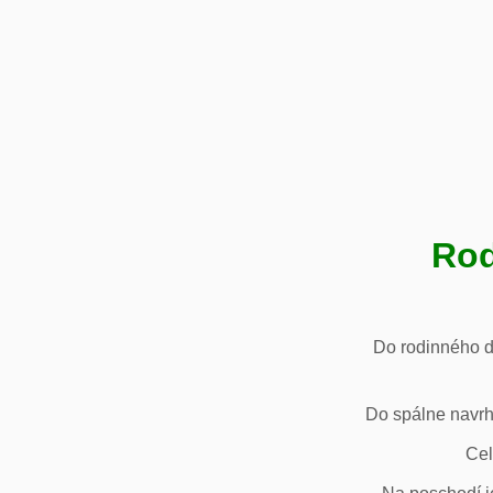
Rod
Do rodinného d
Do spálne navrh
Cel