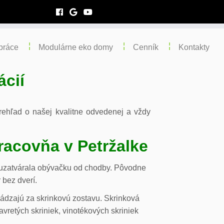
práce
Modulárne eko domy
Cenník
Kontakty
ácií
 prehľad o našej kvalitne odvedenej a vždy
racovňa v Petržalke
m uzatvárala obývačku od chodby. Pôvodne
 bez dverí.
chádzajú za skrinkovú zostavu. Skrinková
vretých skriniek, vinotékových skriniek