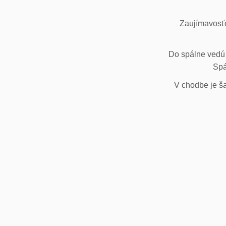
Zaujímavosťo
Do spálne vedú 
Spá
V chodbe je ša