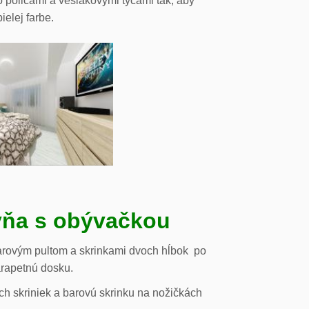
o policami a vešiakovými tyčami tak, aby
ielej farbe.
ňa s obývačkou
arovým pultom a skrinkami dvoch hĺbok po
arapetnú dosku.
h skriniek a barovú skrinku na nožičkách