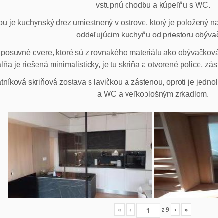
vstupnú chodbu a kúpeľňu s WC.
u je kuchynský drez umiestnený v ostrove, ktorý je položený na
oddeľujúcim kuchyňu od priestoru obýva
posuvné dvere, ktoré sú z rovnakého materiálu ako obývačková z
lňa je riešená minimalisticky, je tu skriňa a otvorené police, zá
tníková skriňová zostava s lavičkou a zástenou, oproti je jedno
a WC a veľkoplošným zrkadlom.
«
‹
z
9
›
»