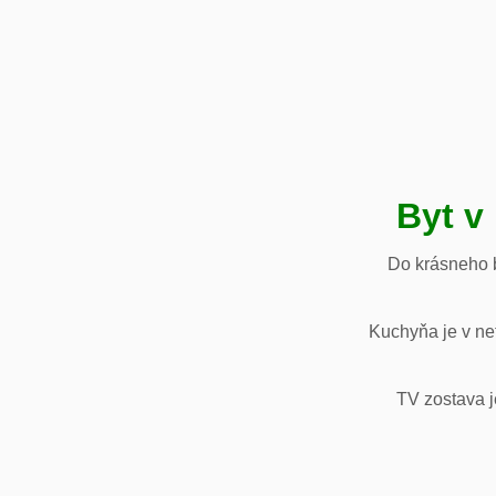
Byt v
Do krásneho b
Kuchyňa je v net
TV zostava j