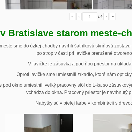
«
‹
z
4
›
»
 v Bratislave starom meste-c
 meste sme do úzkej chodby navrhli šatníkovú skriňovú zostavu 
po strop v časti pri lavičke prerušené otvoren
V lavičke je zásuvka a pod ňou priestor na uklada
Oproti lavičke sme umiestnili zrkadlo, ktoré nám opticky 
e pod okno umiestnili veľký pracovný stôl do L-ka so zásuvko
vchádza do okna. Pracovný priestor je navrhnutý p
Nábytky sú v bielej farbe v kombinácii s drev