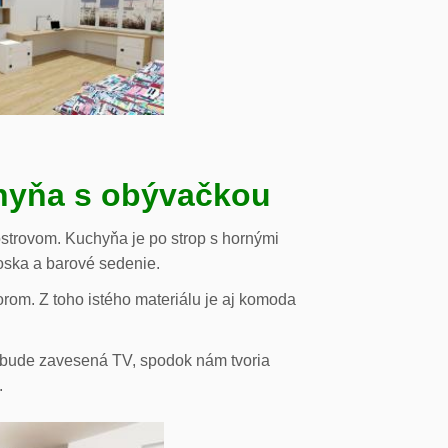
chyňa s obývačkou
strovom. Kuchyňa je po strop s hornými
oska a barové sedenie.
orom. Z toho istého materiálu je aj komoda
de bude zavesená TV, spodok nám tvoria
.