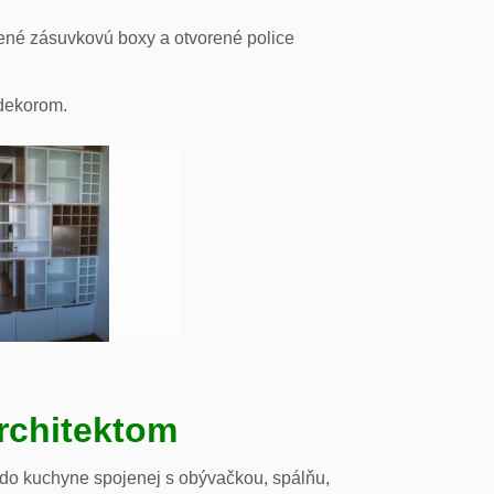
ené zásuvkovú boxy a otvorené police
odekorom.
rchitektom
 do kuchyne spojenej s obývačkou, spálňu,