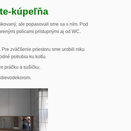
ste-kúpeľňa
likovaný, ale popasovali sme sa s ním. Pod
orenými policami prístupnými aj od WC.
 Pre zväčšenie priestoru sme urobili niku
odné potrubia ku kotlu.
re práčku a sušičku.
s drevodekorom.