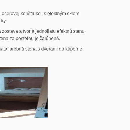
 oceľovej konštrukcii s efektným sklom
čky.
ostava a tvoria jednoliatu efektnú stenu.
stena za posteľou je čalúnená.
liata farebná stena s dverami do kúpeľne