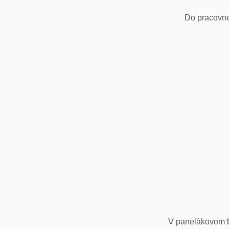
Do pracovne
V panelákovom by