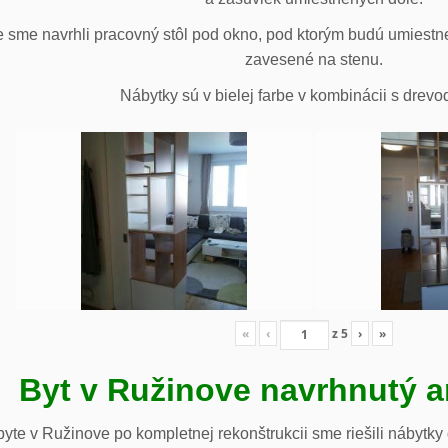
 sme navrhli pracovný stôl pod okno, pod ktorým budú umiestn
zavesené na stenu.
Nábytky sú v bielej farbe v kombinácii s drev
«
‹
z
5
›
»
Byt v Ružinove navrhnutý a
te v Ružinove po kompletnej rekonštrukcii sme riešili nábytky