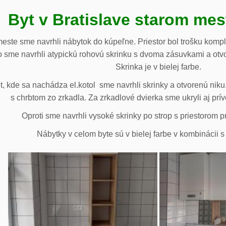
Byt v Bratislave starom me
meste sme navrhli nábytok do kúpeľne. Priestor bol trošku komp
 sme navrhli atypickú rohovú skrinku s dvoma zásuvkami a otv
Skrinka je v bielej farbe.
 kde sa nachádza el.kotol sme navrhli skrinky a otvorenú niku.
s chrbtom zo zrkadla. Za zrkadlové dvierka sme ukryli aj prív
Oproti sme navrhli vysoké skrinky po strop s priestorom p
Nábytky v celom byte sú v bielej farbe v kombinácii 