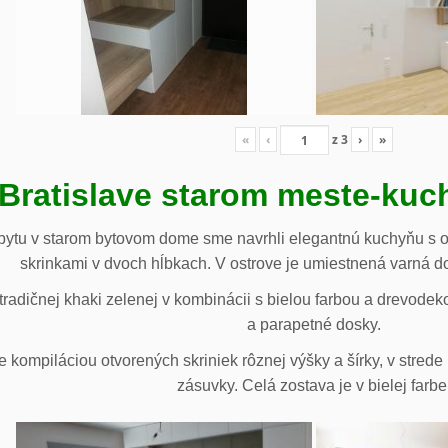
«
‹
z
3
›
»
 Bratislave starom meste-ku
ytu v starom bytovom dome sme navrhli elegantnú kuchyňu s o
skrinkami v dvoch hĺbkach. V ostrove je umiestnená varná d
radičnej khaki zelenej v kombinácii s bielou farbou a drevodek
a parapetné dosky.
e kompiláciou otvorených skriniek rôznej výšky a šírky, v stre
zásuvky. Celá zostava je v bielej farbe