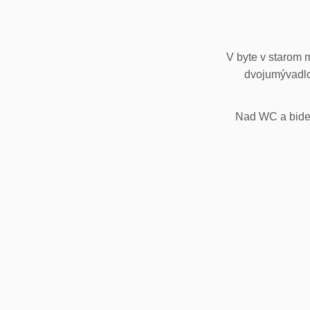
V byte v starom 
dvojumývadlo
Nad WC a bidet,