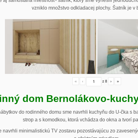
 aj samostaná miestnosť- šatník, ktorý sme vyriešili jednoduch
vzniklo množstvo odkladacej plochy. Šatník je v b
«
‹
z
8
›
»
inný dom Bernolákovo-kuchy
nábytkov do rodinného domu sme navrhli kuchyňu do U-čka s b
strop a s komodkou, ktorá vchádza do okna a tvorí p
navrhli minimalistickú TV zostavu pozostávajúcu zo zavesenýc