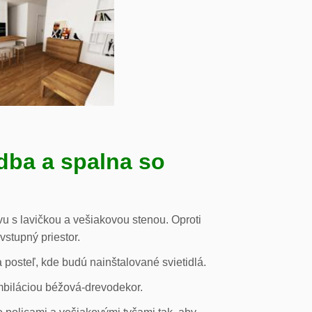
dba a spalna so
u s lavičkou a vešiakovou stenou. Oproti
vstupný priestor.
posteľ, kde budú nainštalované svietidlá.
mbiláciou béžová-drevodekor.