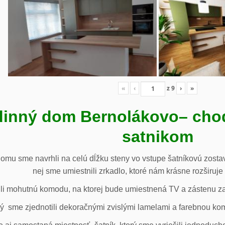
«
‹
z
9
›
»
inný dom Bernolákovo
– cho
satnikom
omu sme navrhli na celú dĺžku steny vo vstupe šatníkovú zostav
nej sme umiestnili zrkadlo, ktoré nám krásne rozširuje 
li mohutnú komodu, na ktorej bude umiestnená TV a zástenu za 
ý sme zjednotili dekoračnými zvislými lamelami a farebnou ko