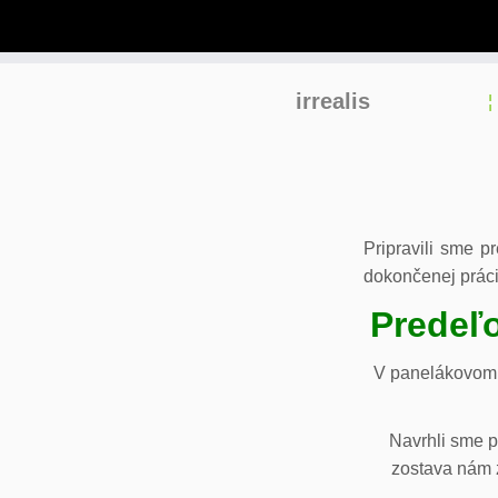
Skip
irrealis
to
content
Pripravili sme p
dokončenej práci
Predeľo
V panelákovom 
Navrhli sme p
zostava nám z