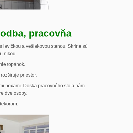
hodba, pracovňa
s lavičkou a vešiakovou stenou. Skrine sú
ou nikou.
nie topánok.
rozširuje priestor.
vými boxami. Doska pracovného stola nám
re dve osoby.
odekorom.