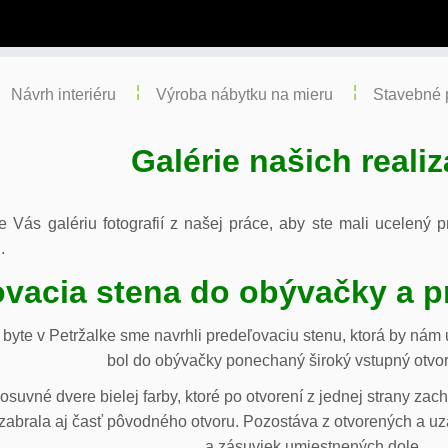
Návrh interiéru
Výroba nábytku na mieru
Stavebné 
Galérie našich realiz
re Vás galériu fotografií z našej práce, aby ste mali ucelený
.
vacia stena do obývačky a p
byte v Petržalke sme navrhli predeľovaciu stenu, ktorá by ná
bol do obývačky ponechaný široký vstupný otvor
osuvné dvere bielej farby, ktoré po otvorení z jednej strany za
abrala aj časť pôvodného otvoru. Pozostáva z otvorených a uza
a zásuviek umiestnených dole.