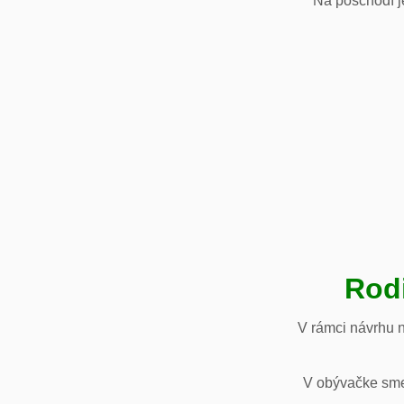
Na poschodí je
Rod
V rámci návrhu 
V obývačke sme 