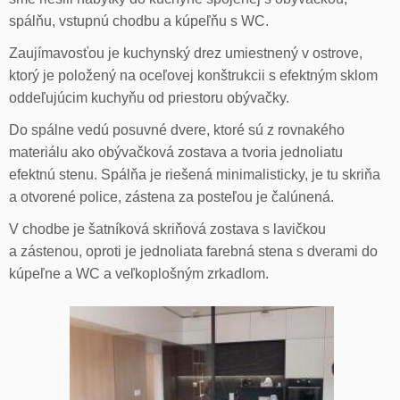
spálňu, vstupnú chodbu a kúpeľňu s WC.
Zaujímavosťou je kuchynský drez umiestnený v ostrove,
ktorý je položený na oceľovej konštrukcii s efektným sklom
oddeľujúcim kuchyňu od priestoru obývačky.
Do spálne vedú posuvné dvere, ktoré sú z rovnakého
materiálu ako obývačková zostava a tvoria jednoliatu
efektnú stenu. Spálňa je riešená minimalisticky, je tu skriňa
a otvorené police, zástena za posteľou je čalúnená.
V chodbe je šatníková skriňová zostava s lavičkou
a zástenou, oproti je jednoliata farebná stena s dverami do
kúpeľne a WC a veľkoplošným zrkadlom.