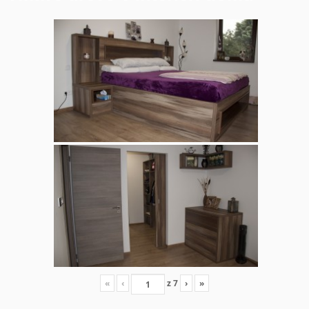
«
‹
z
7
›
»