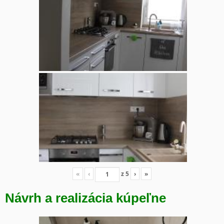
«
‹
z
5
›
»
Návrh a realizácia kúpeľne