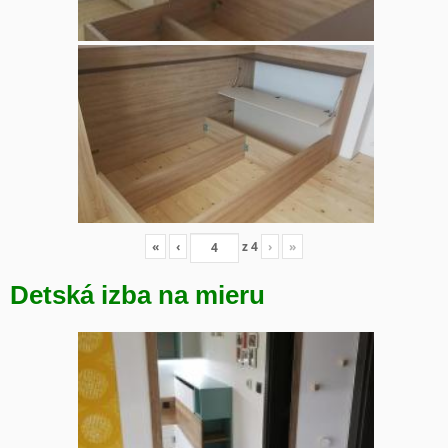
«
‹
z
4
›
»
Detská izba na mieru