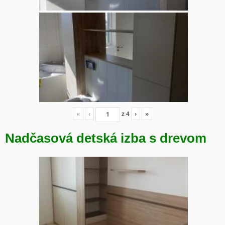
«
‹
z
4
›
»
Nadčasová detská izba s drevom