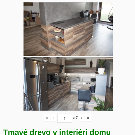
«
‹
z
7
›
»
Tmavé drevo v interiéri domu