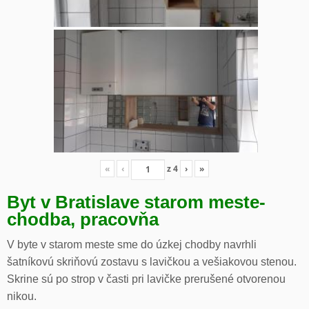
«
‹
z
4
›
»
Byt v Bratislave starom meste-
chodba, pracovňa
V byte v starom meste sme do úzkej chodby navrhli
šatníkovú skriňovú zostavu s lavičkou a vešiakovou stenou.
Skrine sú po strop v časti pri lavičke prerušené otvorenou
nikou.