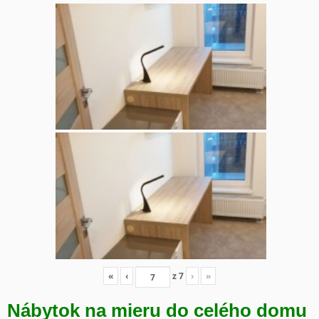
«
‹
z
7
›
»
Nábytok na mieru do celého domu