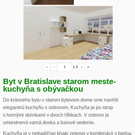
«
‹
z
3
›
»
Byt v Bratislave starom meste-
kuchyňa s obývačkou
Do krásneho bytu v starom bytovom dome sme navrhli
elegantnú kuchyňu s ostrovom. Kuchyňa je po strop
s hornými skrinkami v dvoch hĺbkach. V ostrove je
umiestnená varná doska a barové sedenie.
Kuchyňa je v netradičnej khaki zelenej v kombinácii s bielou