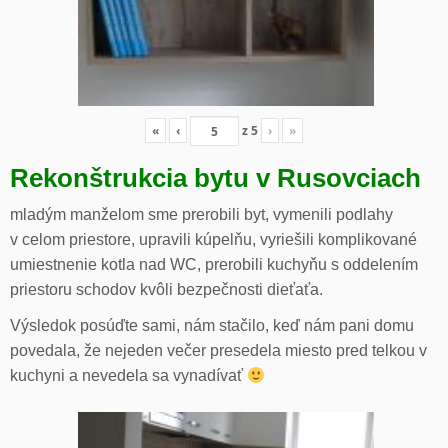
«
‹
z
5
›
»
Rekonštrukcia bytu v Rusovciach
mladým manželom sme prerobili byt, vymenili podlahy
v celom priestore, upravili kúpelňu, vyriešili komplikované
umiestnenie kotla nad WC, prerobili kuchyňu s oddelením
priestoru schodov kvôli bezpečnosti dieťaťa.
Výsledok posúďte sami, nám stačilo, keď nám pani domu
povedala, že nejeden večer presedela miesto pred telkou v
kuchyni a nevedela sa vynadívať