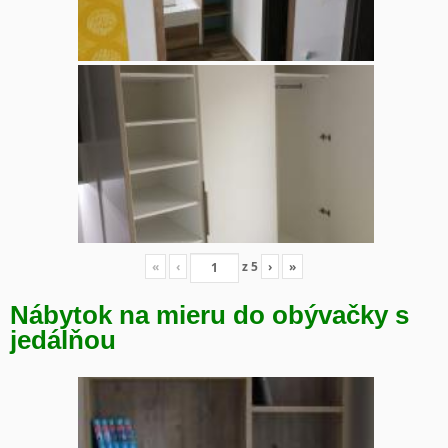
«
‹
z
5
›
»
Nábytok na mieru do obývačky s
jedálňou