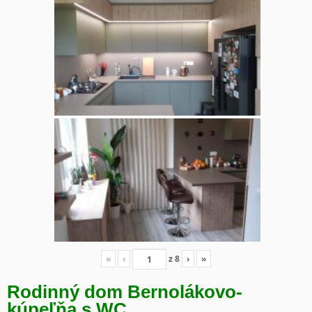
«
‹
z
8
›
»
Rodinný dom Bernolákovo-
kúpeľňa s WC