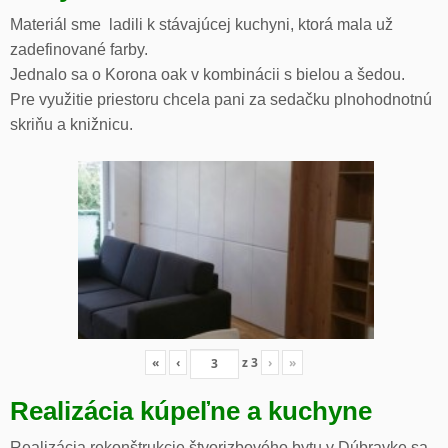
Materiál sme ladili k stávajúcej kuchyni, ktorá mala už
zadefinované farby.
Jednalo sa o Korona oak v kombinácii s bielou a šedou.
Pre využitie priestoru chcela pani za sedačku plnohodnotnú
skriňu a knižnicu.
«
‹
z
3
›
»
Realizácia kúpeľne a kuchyne
Realizácia rekonštrukcie štvorizbového bytu v Dúbravke sa