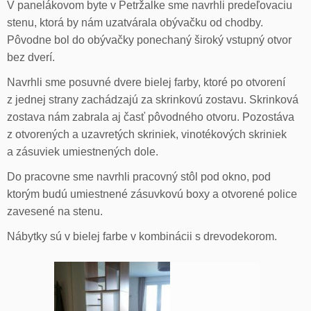
V panelákovom byte v Petržalke sme navrhli predeľovaciu
stenu, ktorá by nám uzatvárala obývačku od chodby.
Pôvodne bol do obývačky ponechaný široký vstupný otvor
bez dverí.
Navrhli sme posuvné dvere bielej farby, ktoré po otvorení
z jednej strany zachádzajú za skrinkovú zostavu. Skrinková
zostava nám zabrala aj časť pôvodného otvoru. Pozostáva
z otvorených a uzavretých skriniek, vinotékových skriniek
a zásuviek umiestnených dole.
Do pracovne sme navrhli pracovný stôl pod okno, pod
ktorým budú umiestnené zásuvkovú boxy a otvorené police
zavesené na stenu.
Nábytky sú v bielej farbe v kombinácii s drevodekorom.