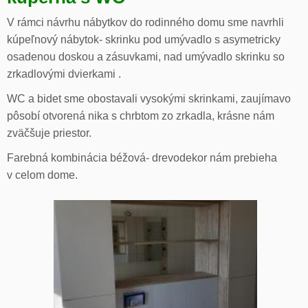
V rámci návrhu nábytkov do rodinného domu sme navrhli
kúpeľnový nábytok- skrinku pod umývadlo s asymetricky
osadenou doskou a zásuvkami, nad umývadlo skrinku so
zrkadlovými dvierkami .
WC a bidet sme obostavali vysokými skrinkami, zaujímavo
pôsobí otvorená nika s chrbtom zo zrkadla, krásne nám
zväčšuje priestor.
Farebná kombinácia béžová- drevodekor nám prebieha
v celom dome.