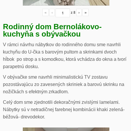
«
‹
z
8
›
»
Rodinný dom Bernolákovo-
kuchyňa s obývačkou
V rámci návrhu nábytkov do rodinného domu sme navrhli
kuchyňu do U-čka s barovým pultom a skrinkami dvoch
hĺbok po strop a s komodkou, ktorá vchádza do okna a tvorí
parapetnú dosku.
V obývačke sme navrhli minimalistickú TV zostavu
pozostávajúcu zo zavesených skriniek a barovú skrinku na
nožičkách s efektným zrkadlom.
Celý dom sme zjednotili dekoračnými zvislými lamelami.
Nábytky sú v netradičnej farebnej kombinácii khaki zelená-
béžová- drevodekor.