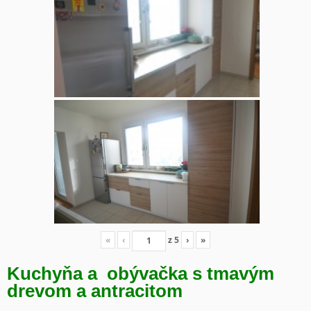
«
‹
z
5
›
»
Kuchyňa a obývačka s tmavým
drevom a antracitom