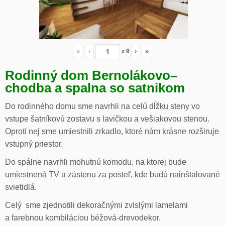
«
‹
z
9
›
»
Rodinný dom Bernolákovo
–
chodba a spalna so satnikom
Do rodinného domu sme navrhli na celú dĺžku steny vo
vstupe šatníkovú zostavu s lavičkou a vešiakovou stenou.
Oproti nej sme umiestnili zrkadlo, ktoré nám krásne rozširuje
vstupný priestor.
Do spálne navrhli mohutnú komodu, na ktorej bude
umiestnená TV a zástenu za posteľ, kde budú nainštalované
svietidlá.
Celý sme zjednotili dekoračnými zvislými lamelami
a farebnou kombiláciou béžová-drevodekor.