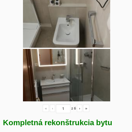
«
‹
z
6
›
»
Kompletná rekonštrukcia bytu