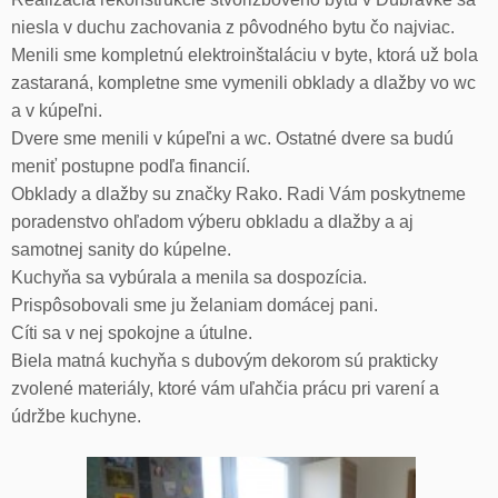
niesla v duchu zachovania z pôvodného bytu čo najviac.
Menili sme kompletnú elektroinštaláciu v byte, ktorá už bola
zastaraná, kompletne sme vymenili obklady a dlažby vo wc
a v kúpeľni.
Dvere sme menili v kúpeľni a wc. Ostatné dvere sa budú
meniť postupne podľa financií.
Obklady a dlažby su značky Rako. Radi Vám poskytneme
poradenstvo ohľadom výberu obkladu a dlažby a aj
samotnej sanity do kúpelne.
Kuchyňa sa vybúrala a menila sa dospozícia.
Prispôsobovali sme ju želaniam domácej pani.
Cíti sa v nej spokojne a útulne.
Biela matná kuchyňa s dubovým dekorom sú prakticky
zvolené materiály, ktoré vám uľahčia prácu pri varení a
údržbe kuchyne.