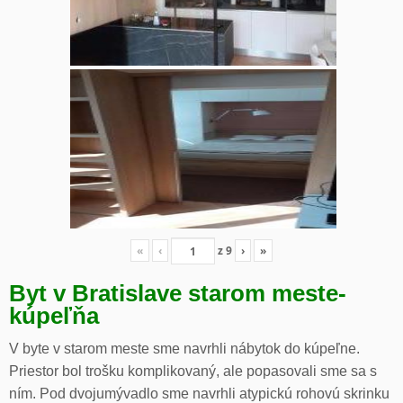
«
‹
z
9
›
»
Byt v Bratislave starom meste-
kúpeľňa
V byte v starom meste sme navrhli nábytok do kúpeľne.
Priestor bol trošku komplikovaný, ale popasovali sme sa s
ním. Pod dvojumývadlo sme navrhli atypickú rohovú skrinku