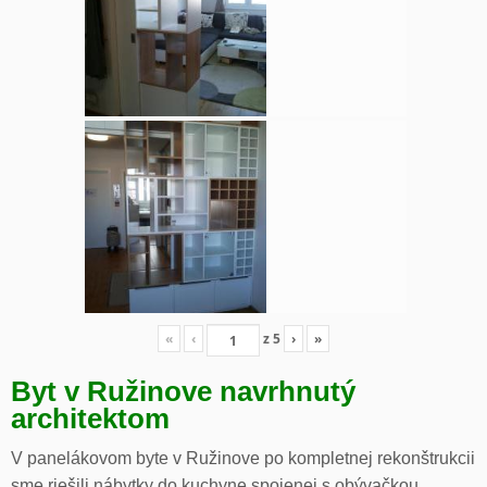
«
‹
z
5
›
»
Byt v Ružinove navrhnutý
architektom
V panelákovom byte v Ružinove po kompletnej rekonštrukcii
sme riešili nábytky do kuchyne spojenej s obývačkou,