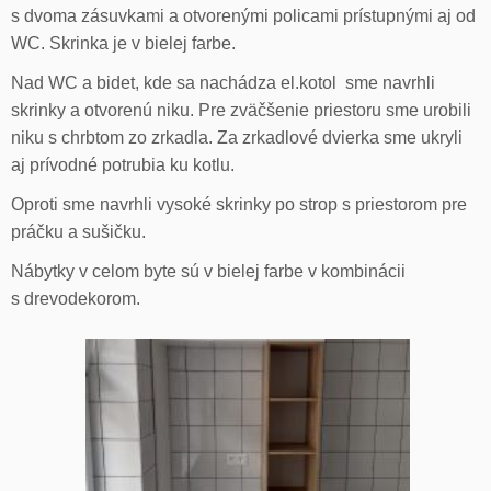
s dvoma zásuvkami a otvorenými policami prístupnými aj od
WC. Skrinka je v bielej farbe.
Nad WC a bidet, kde sa nachádza el.kotol sme navrhli
skrinky a otvorenú niku. Pre zväčšenie priestoru sme urobili
niku s chrbtom zo zrkadla. Za zrkadlové dvierka sme ukryli
aj prívodné potrubia ku kotlu.
Oproti sme navrhli vysoké skrinky po strop s priestorom pre
práčku a sušičku.
Nábytky v celom byte sú v bielej farbe v kombinácii
s drevodekorom.