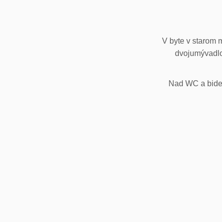
V byte v starom 
dvojumývadlo
Nad WC a bidet,