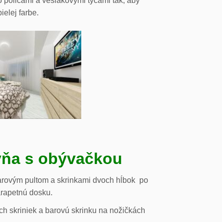
o policami a vešiakovými tyčami tak, aby
ielej farbe.
ňa s obývačkou
arovým pultom a skrinkami dvoch hĺbok po
arapetnú dosku.
h skriniek a barovú skrinku na nožičkách