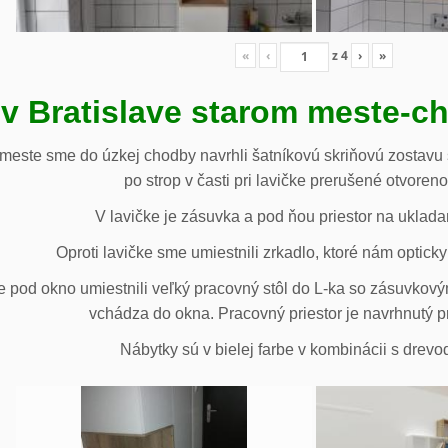
«
‹
z
4
›
»
 v Bratislave starom meste-c
 meste sme do úzkej chodby navrhli šatníkovú skriňovú zostavu 
po strop v časti pri lavičke prerušené otvoren
V lavičke je zásuvka a pod ňou priestor na uklada
Oproti lavičke sme umiestnili zrkadlo, ktoré nám opticky 
e pod okno umiestnili veľký pracovný stôl do L-ka so zásuvko
vchádza do okna. Pracovný priestor je navrhnutý p
Nábytky sú v bielej farbe v kombinácii s drev