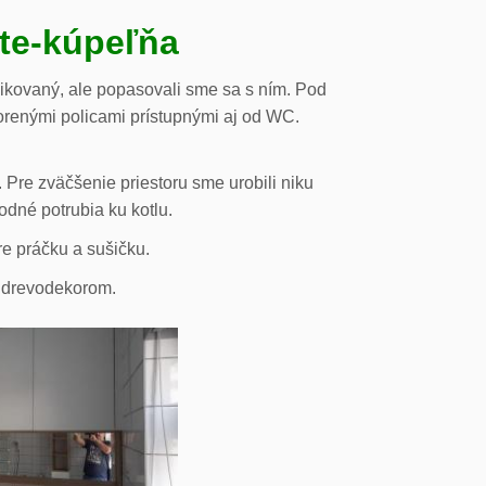
ste-kúpeľňa
likovaný, ale popasovali sme sa s ním. Pod
orenými policami prístupnými aj od WC.
 Pre zväčšenie priestoru sme urobili niku
odné potrubia ku kotlu.
re práčku a sušičku.
s drevodekorom.