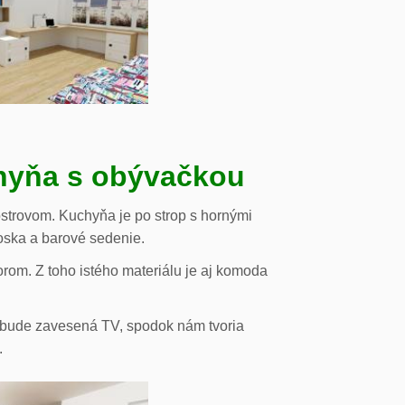
chyňa s obývačkou
strovom. Kuchyňa je po strop s hornými
oska a barové sedenie.
orom. Z toho istého materiálu je aj komoda
de bude zavesená TV, spodok nám tvoria
.