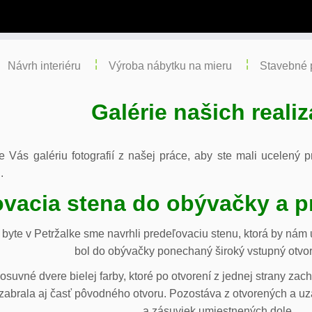
Návrh interiéru
Výroba nábytku na mieru
Stavebné 
Galérie našich realiz
re Vás galériu fotografií z našej práce, aby ste mali ucelený
.
vacia stena do obývačky a p
byte v Petržalke sme navrhli predeľovaciu stenu, ktorá by ná
bol do obývačky ponechaný široký vstupný otvor
osuvné dvere bielej farby, ktoré po otvorení z jednej strany za
abrala aj časť pôvodného otvoru. Pozostáva z otvorených a uza
a zásuviek umiestnených dole.