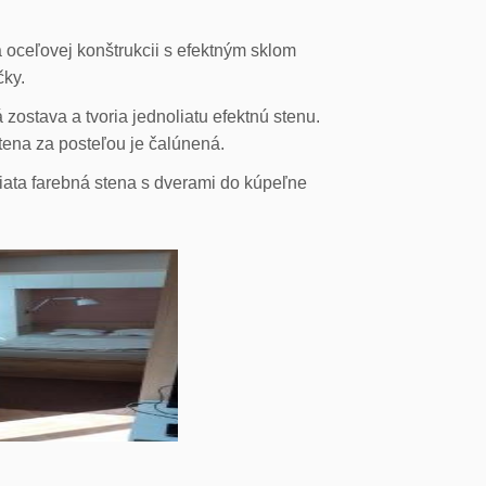
 oceľovej konštrukcii s efektným sklom
čky.
ostava a tvoria jednoliatu efektnú stenu.
stena za posteľou je čalúnená.
liata farebná stena s dverami do kúpeľne