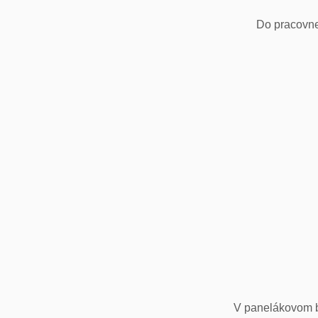
Do pracovne
V panelákovom by