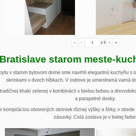
«
‹
z
3
›
»
 Bratislave starom meste-ku
ytu v starom bytovom dome sme navrhli elegantnú kuchyňu s o
skrinkami v dvoch hĺbkach. V ostrove je umiestnená varná d
radičnej khaki zelenej v kombinácii s bielou farbou a drevodek
a parapetné dosky.
e kompiláciou otvorených skriniek rôznej výšky a šírky, v stre
zásuvky. Celá zostava je v bielej farbe