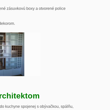
ené zásuvkovú boxy a otvorené police
odekorom.
rchitektom
 do kuchyne spojenej s obývačkou, spálňu,