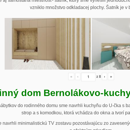
 aj samostaná miestnosť- šatník, ktorý sme vyriešili jednoduch
vzniklo množstvo odkladacej plochy. Šatník je v b
«
‹
z
8
›
»
inný dom Bernolákovo-kuchy
nábytkov do rodinného domu sme navrhli kuchyňu do U-čka s b
strop a s komodkou, ktorá vchádza do okna a tvorí p
navrhli minimalistickú TV zostavu pozostávajúcu zo zavesenýc