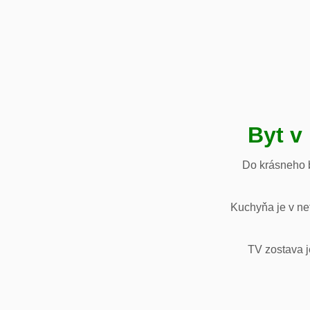
Byt v
Do krásneho b
Kuchyňa je v net
TV zostava j