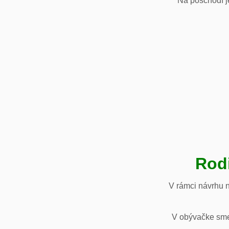
Na poschodí je
Rod
V rámci návrhu 
V obývačke sme 