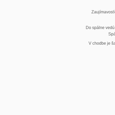
Zaujímavosťo
Do spálne vedú 
Spá
V chodbe je ša