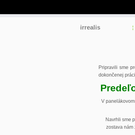
Skip
irrealis
to
content
Pripravili sme p
dokončenej práci
Predeľo
V panelákovom 
Navrhli sme p
zostava nám z