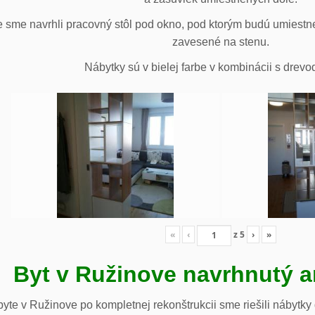
 sme navrhli pracovný stôl pod okno, pod ktorým budú umiestn
zavesené na stenu.
Nábytky sú v bielej farbe v kombinácii s drev
«
‹
z
5
›
»
Byt v Ružinove navrhnutý a
te v Ružinove po kompletnej rekonštrukcii sme riešili nábytky