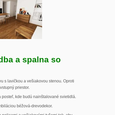
dba a spalna so
u s lavičkou a vešiakovou stenou. Oproti
vstupný priestor.
posteľ, kde budú nainštalované svietidlá.
mbiláciou béžová-drevodekor.