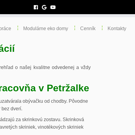
práce
Modulárne eko domy
Cenník
Kontakty
ácií
 prehľad o našej kvalitne odvedenej a vždy
racovňa v Petržalke
m uzatvárala obývačku od chodby. Pôvodne
 bez dverí.
chádzajú za skrinkovú zostavu. Skrinková
vretých skriniek, vinotékových skriniek