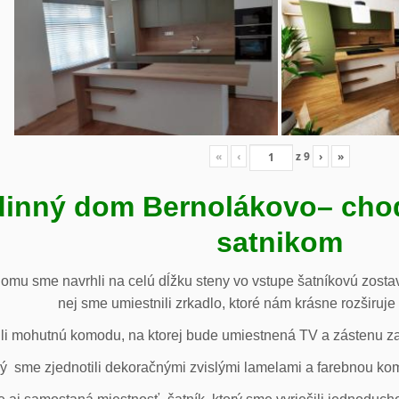
«
‹
z
9
›
»
inný dom Bernolákovo
– cho
satnikom
omu sme navrhli na celú dĺžku steny vo vstupe šatníkovú zostav
nej sme umiestnili zrkadlo, ktoré nám krásne rozširuje 
li mohutnú komodu, na ktorej bude umiestnená TV a zástenu za 
ý sme zjednotili dekoračnými zvislými lamelami a farebnou ko