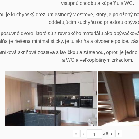
vstupnú chodbu a kúpeľňu s WC.
u je kuchynský drez umiestnený v ostrove, ktorý je položený na
oddeľujúcim kuchyňu od priestoru obýva
posuvné dvere, ktoré sú z rovnakého materiálu ako obývačková z
lňa je riešená minimalisticky, je tu skriňa a otvorené police, zá
tníková skriňová zostava s lavičkou a zástenou, oproti je jedno
a WC a veľkoplošným zrkadlom.
«
‹
z
9
›
»