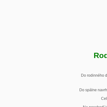
Rod
Do rodinného d
Do spálne navrh
Cel