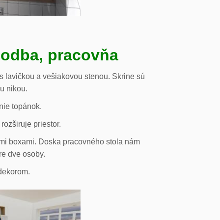
hodba, pracovňa
s lavičkou a vešiakovou stenou. Skrine sú
ou nikou.
nie topánok.
rozširuje priestor.
vými boxami. Doska pracovného stola nám
re dve osoby.
odekorom.