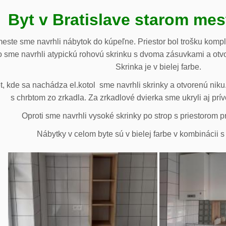
Byt v Bratislave starom me
meste sme navrhli nábytok do kúpeľne. Priestor bol trošku komp
 sme navrhli atypickú rohovú skrinku s dvoma zásuvkami a otv
Skrinka je v bielej farbe.
 kde sa nachádza el.kotol sme navrhli skrinky a otvorenú niku.
s chrbtom zo zrkadla. Za zrkadlové dvierka sme ukryli aj prív
Oproti sme navrhli vysoké skrinky po strop s priestorom p
Nábytky v celom byte sú v bielej farbe v kombinácii 