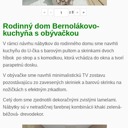
«
‹
z
8
›
»
Rodinný dom Bernolákovo-
kuchyňa s obývačkou
V rámci návrhu nábytkov do rodinného domu sme navrhli
kuchyňu do U-čka s barovým pultom a skrinkami dvoch
hĺbok po strop a s komodkou, ktorá vchádza do okna a tvorí
parapetnú dosku.
V obývačke sme navrhli minimalistickú TV zostavu
pozostávajúcu zo zavesených skriniek a barovú skrinku na
nožičkách s efektným zrkadlom.
Celý dom sme zjednotili dekoračnými zvislými lamelami.
Nábytky sú v netradičnej farebnej kombinácii khaki zelená-
béžová- drevodekor.