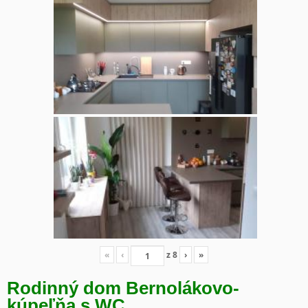
«
‹
z
8
›
»
Rodinný dom Bernolákovo-
kúpeľňa s WC