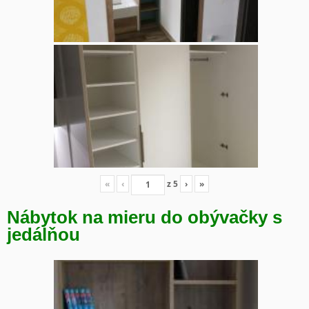
«
‹
z
5
›
»
Nábytok na mieru do obývačky s
jedálňou