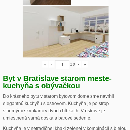
«
‹
z
3
›
»
Byt v Bratislave starom meste-
kuchyňa s obývačkou
Do krásneho bytu v starom bytovom dome sme navrhli
elegantnú kuchyňu s ostrovom. Kuchyňa je po strop
s hornými skrinkami v dvoch hĺbkach. V ostrove je
umiestnená varná doska a barové sedenie.
Kuchyňa je v netradičnej khaki zelenej v kombinácii s bielou