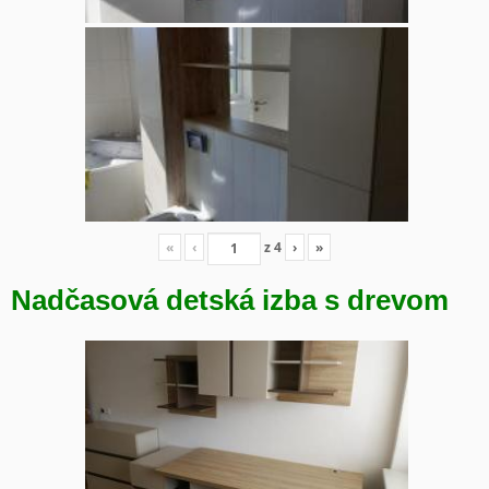
«
‹
z
4
›
»
Nadčasová detská izba s drevom