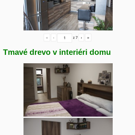
«
‹
z
7
›
»
Tmavé drevo v interiéri domu