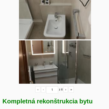
«
‹
z
6
›
»
Kompletná rekonštrukcia bytu