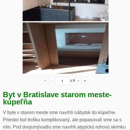
«
‹
z
9
›
»
Byt v Bratislave starom meste-
kúpeľňa
V byte v starom meste sme navrhli nábytok do kúpeľne.
Priestor bol trošku komplikovaný, ale popasovali sme sa s
ním. Pod dvojumývadlo sme navrhli atypickú rohovú skrinku