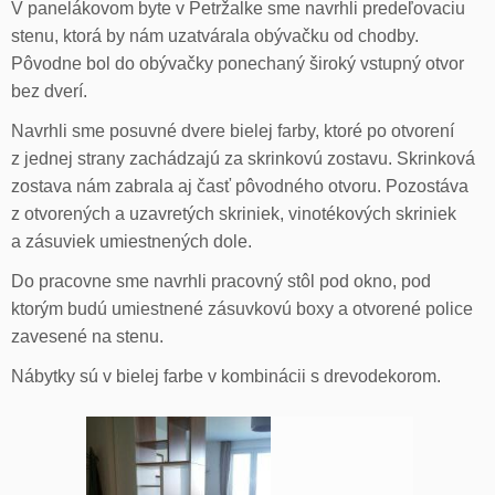
V panelákovom byte v Petržalke sme navrhli predeľovaciu
stenu, ktorá by nám uzatvárala obývačku od chodby.
Pôvodne bol do obývačky ponechaný široký vstupný otvor
bez dverí.
Navrhli sme posuvné dvere bielej farby, ktoré po otvorení
z jednej strany zachádzajú za skrinkovú zostavu. Skrinková
zostava nám zabrala aj časť pôvodného otvoru. Pozostáva
z otvorených a uzavretých skriniek, vinotékových skriniek
a zásuviek umiestnených dole.
Do pracovne sme navrhli pracovný stôl pod okno, pod
ktorým budú umiestnené zásuvkovú boxy a otvorené police
zavesené na stenu.
Nábytky sú v bielej farbe v kombinácii s drevodekorom.