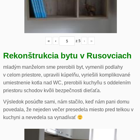
«
‹
z
5
›
»
Rekonštrukcia bytu v Rusovciach
mladým manželom sme prerobili byt, vymenili podlahy
v celom priestore, upravili kúpelňu, vyriešili komplikované
umiestnenie kotla nad WC, prerobili kuchyňu s oddelením
priestoru schodov kvôli bezpečnosti dieťaťa.
Výsledok posúďte sami, nám stačilo, keď nám pani domu
povedala, že nejeden večer presedela miesto pred telkou v
kuchyni a nevedela sa vynadívať