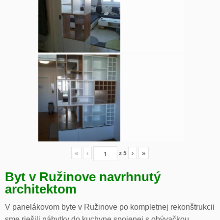
«
‹
z
5
›
»
Byt v Ružinove navrhnutý
architektom
V panelákovom byte v Ružinove po kompletnej rekonštrukcii
sme riešili nábytky do kuchyne spojenej s obývačkou,