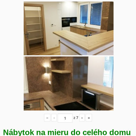
«
‹
z
7
›
»
Nábytok na mieru do celého domu