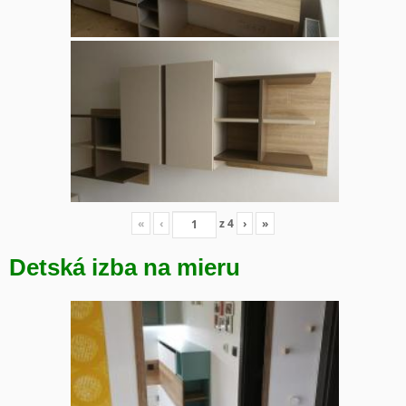
«
‹
z
4
›
»
Detská izba na mieru