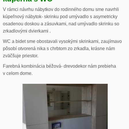
V rámci návrhu nábytkov do rodinného domu sme navrhli
kúpeľnový nábytok- skrinku pod umývadlo s asymetricky
osadenou doskou a zásuvkami, nad umývadlo skrinku so
zrkadlovými dvierkami .
WC a bidet sme obostavali vysokými skrinkami, zaujímavo
pôsobí otvorená nika s chrbtom zo zrkadla, krásne nám
zväčšuje priestor.
Farebná kombinácia béžová- drevodekor nám prebieha
v celom dome.