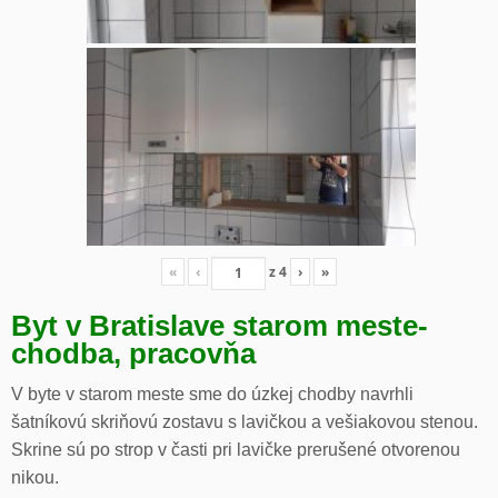
«
‹
z
4
›
»
Byt v Bratislave starom meste-
chodba, pracovňa
V byte v starom meste sme do úzkej chodby navrhli
šatníkovú skriňovú zostavu s lavičkou a vešiakovou stenou.
Skrine sú po strop v časti pri lavičke prerušené otvorenou
nikou.