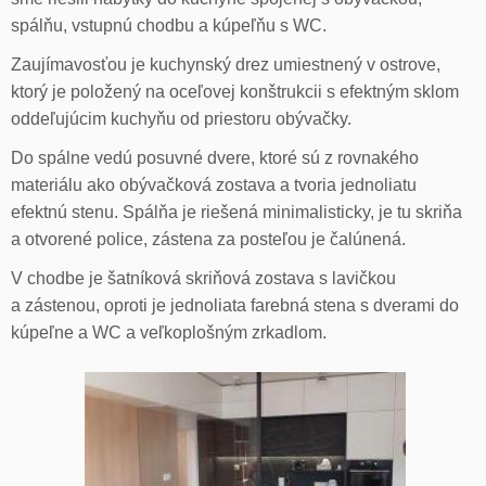
spálňu, vstupnú chodbu a kúpeľňu s WC.
Zaujímavosťou je kuchynský drez umiestnený v ostrove,
ktorý je položený na oceľovej konštrukcii s efektným sklom
oddeľujúcim kuchyňu od priestoru obývačky.
Do spálne vedú posuvné dvere, ktoré sú z rovnakého
materiálu ako obývačková zostava a tvoria jednoliatu
efektnú stenu. Spálňa je riešená minimalisticky, je tu skriňa
a otvorené police, zástena za posteľou je čalúnená.
V chodbe je šatníková skriňová zostava s lavičkou
a zástenou, oproti je jednoliata farebná stena s dverami do
kúpeľne a WC a veľkoplošným zrkadlom.