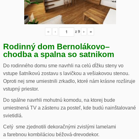
«
‹
z
9
›
»
Rodinný dom Bernolákovo
–
chodba a spalna so satnikom
Do rodinného domu sme navrhli na celú dĺžku steny vo
vstupe šatníkovú zostavu s lavičkou a vešiakovou stenou.
Oproti nej sme umiestnili zrkadlo, ktoré nám krásne rozširuje
vstupný priestor.
Do spálne navrhli mohutnú komodu, na ktorej bude
umiestnená TV a zástenu za posteľ, kde budú nainštalované
svietidlá.
Celý sme zjednotili dekoračnými zvislými lamelami
a farebnou kombiláciou béžová-drevodekor.