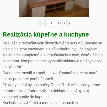
«
‹
z
3
›
»
Realizácia kúpeľne a kuchyne
Realizácia rekonštrukcie štvorizbového bytu v Dúbravke sa
niesla v duchu zachovania z pôvodného bytu čo najviac.
Menili sme kompletnú elektroinštaláciu v byte, ktorá už bola
zastaraná, kompletne sme vymenili obklady a dlažby vo wc
a v kúpeľni.
Dvere sme menili v kúpeľni a wc. Ostatné dvere sa budú
meniť postupne podľa financií.
Obklady a dlažby su značky Rako. Radi Vám poskytneme
poradenstvo ohľadom výberu obkladu a dlažby a aj
samotnej sanity do kúpelne.
Kuchyňa sa vybúrala a menila sa dospozícia.