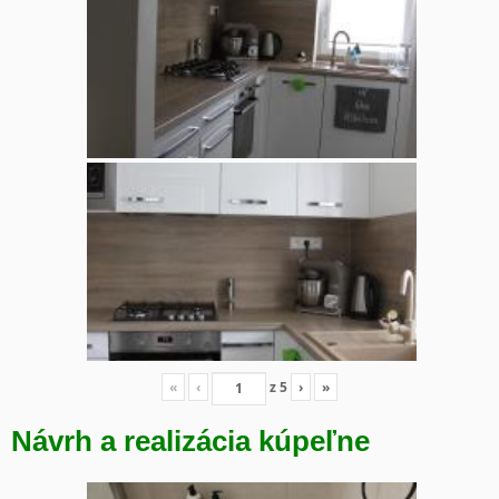
«
‹
z
5
›
»
Návrh a realizácia kúpeľne