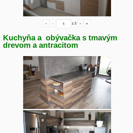
«
‹
z
5
›
»
Kuchyňa a obývačka s tmavým
drevom a antracitom