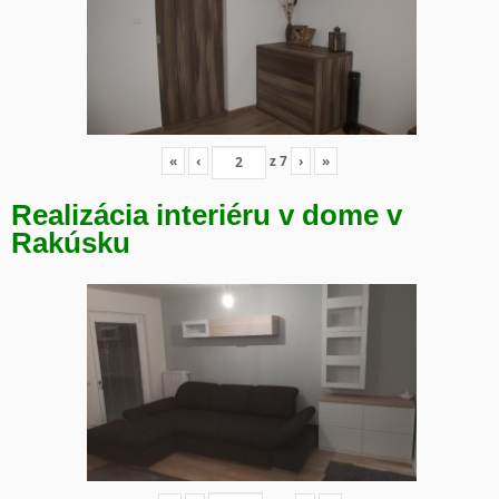
«
‹
z
7
›
»
Realizácia interiéru v dome v
Rakúsku