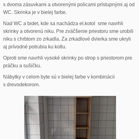
s dvoma zásuvkami a otvorenými policami prístupnými aj od
WC. Skrinka je v bielej farbe.
Nad WC a bidet, kde sa nachádza el.kotol sme navrhli
skrinky a otvorenú niku. Pre zväčšenie priestoru sme urobili
niku s chrbtom zo zrkadla. Za zrkadlové dvierka sme ukryli
aj prívodné potrubia ku kotlu.
Oproti sme navrhli vysoké skrinky po strop s priestorom pre
práčku a sušičku.
Nábytky v celom byte sú v bielej farbe v kombinácii
s drevodekorom.