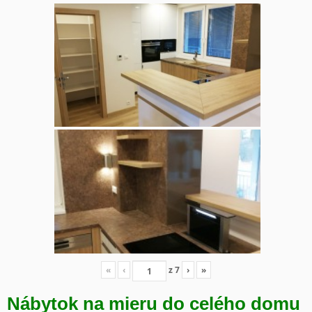
«
‹
z
7
›
»
Nábytok na mieru do celého domu