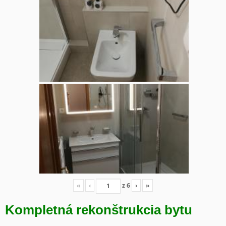
«
‹
z
6
›
»
Kompletná rekonštrukcia bytu