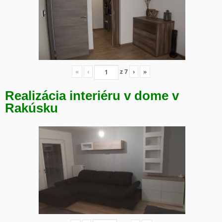
«
‹
z
7
›
»
Realizácia interiéru v dome v
Rakúsku