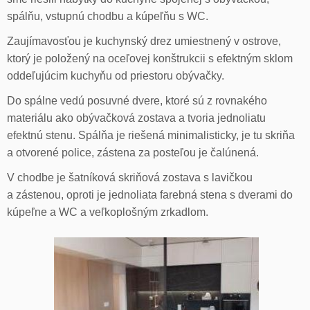
spálňu, vstupnú chodbu a kúpeľňu s WC.
Zaujímavosťou je kuchynský drez umiestnený v ostrove,
ktorý je položený na oceľovej konštrukcii s efektným sklom
oddeľujúcim kuchyňu od priestoru obývačky.
Do spálne vedú posuvné dvere, ktoré sú z rovnakého
materiálu ako obývačková zostava a tvoria jednoliatu
efektnú stenu. Spálňa je riešená minimalisticky, je tu skriňa
a otvorené police, zástena za posteľou je čalúnená.
V chodbe je šatníková skriňová zostava s lavičkou
a zástenou, oproti je jednoliata farebná stena s dverami do
kúpeľne a WC a veľkoplošným zrkadlom.