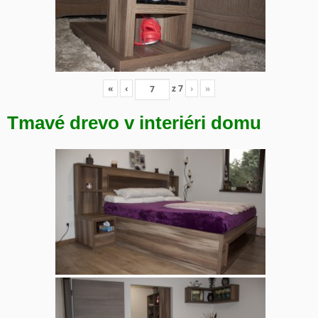
«
‹
z
7
›
»
Tmavé drevo v interiéri domu