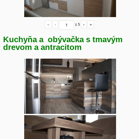
«
‹
z
5
›
»
Kuchyňa a obývačka s tmavým
drevom a antracitom