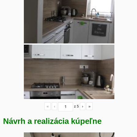
«
‹
z
5
›
»
Návrh a realizácia kúpeľne