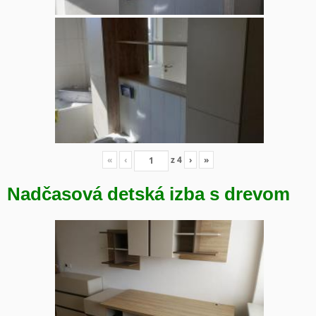
«
‹
z
4
›
»
Nadčasová detská izba s drevom