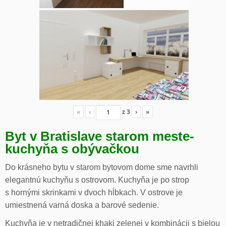
«
‹
z
3
›
»
Byt v Bratislave starom meste-
kuchyňa s obývačkou
Do krásneho bytu v starom bytovom dome sme navrhli
elegantnú kuchyňu s ostrovom. Kuchyňa je po strop
s hornými skrinkami v dvoch hĺbkach. V ostrove je
umiestnená varná doska a barové sedenie.
Kuchyňa je v netradičnej khaki zelenej v kombinácii s bielou