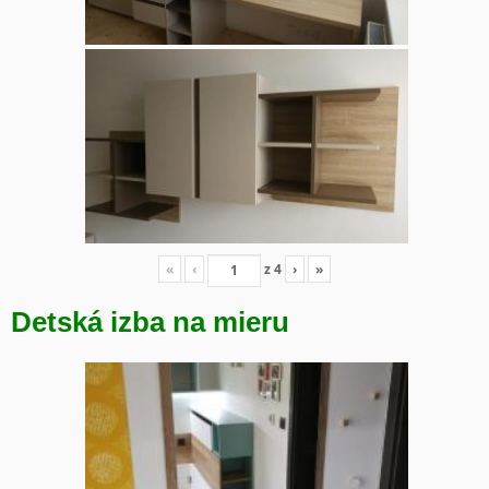
«
‹
z
4
›
»
Detská izba na mieru