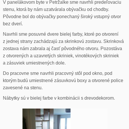
V panelákovom byte v Petržalke sme navrhli predeľovaciu
stenu, ktorá by nám uzatvárala obývačku od chodby.
Pôvodne bol do obývačky ponechaný široký vstupný otvor
bez dverí.
Navrhli sme posuvné dvere bielej farby, ktoré po otvorení
z jednej strany zachádzajú za skrinkovú zostavu. Skrinková
zostava nám zabrala aj časť pôvodného otvoru. Pozostáva
z otvorených a uzavretých skriniek, vinotékových skriniek
a zásuviek umiestnených dole.
Do pracovne sme navrhli pracovný stôl pod okno, pod
ktorým budú umiestnené zásuvkovú boxy a otvorené police
zavesené na stenu.
Nábytky sú v bielej farbe v kombinácii s drevodekorom.