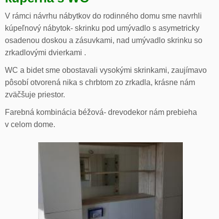
V rámci návrhu nábytkov do rodinného domu sme navrhli
kúpeľnový nábytok- skrinku pod umývadlo s asymetricky
osadenou doskou a zásuvkami, nad umývadlo skrinku so
zrkadlovými dvierkami .
WC a bidet sme obostavali vysokými skrinkami, zaujímavo
pôsobí otvorená nika s chrbtom zo zrkadla, krásne nám
zväčšuje priestor.
Farebná kombinácia béžová- drevodekor nám prebieha
v celom dome.