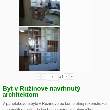
«
‹
z
5
›
»
Byt v Ružinove navrhnutý
architektom
V panelákovom byte v Ružinove po kompletnej rekonštrukcii
sme riešili nábytky do kuchyne spojenej s obývačkou,