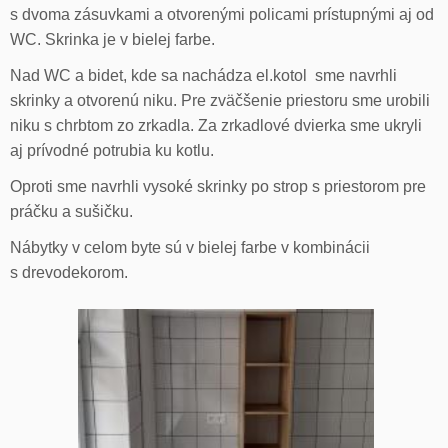
s dvoma zásuvkami a otvorenými policami prístupnými aj od
WC. Skrinka je v bielej farbe.
Nad WC a bidet, kde sa nachádza el.kotol sme navrhli
skrinky a otvorenú niku. Pre zväčšenie priestoru sme urobili
niku s chrbtom zo zrkadla. Za zrkadlové dvierka sme ukryli
aj prívodné potrubia ku kotlu.
Oproti sme navrhli vysoké skrinky po strop s priestorom pre
práčku a sušičku.
Nábytky v celom byte sú v bielej farbe v kombinácii
s drevodekorom.