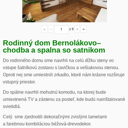
«
‹
z
9
›
»
Rodinný dom Bernolákovo
–
chodba a spalna so satnikom
Do rodinného domu sme navrhli na celú dĺžku steny vo
vstupe šatníkovú zostavu s lavičkou a vešiakovou stenou.
Oproti nej sme umiestnili zrkadlo, ktoré nám krásne rozširuje
vstupný priestor.
Do spálne navrhli mohutnú komodu, na ktorej bude
umiestnená TV a zástenu za posteľ, kde budú nainštalované
svietidlá.
Celý sme zjednotili dekoračnými zvislými lamelami
a farebnou kombiláciou béžová-drevodekor.