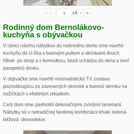
«
‹
z
8
›
»
Rodinný dom Bernolákovo-
kuchyňa s obývačkou
V rámci návrhu nábytkov do rodinného domu sme navrhli
kuchyňu do U-čka s barovým pultom a skrinkami dvoch
hĺbok po strop a s komodkou, ktorá vchádza do okna a tvorí
parapetnú dosku.
V obývačke sme navrhli minimalistickú TV zostavu
pozostávajúcu zo zavesených skriniek a barovú skrinku na
nožičkách s efektným zrkadlom.
Celý dom sme zjednotili dekoračnými zvislými lamelami.
Nábytky sú v netradičnej farebnej kombinácii khaki zelená-
béžová- drevodekor.