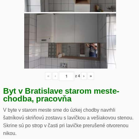
«
‹
z
4
›
»
Byt v Bratislave starom meste-
chodba, pracovňa
V byte v starom meste sme do úzkej chodby navrhli
šatníkovú skriňovú zostavu s lavičkou a vešiakovou stenou.
Skrine sú po strop v časti pri lavičke prerušené otvorenou
nikou.