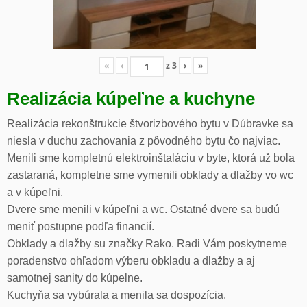
«
‹
z
3
›
»
Realizácia kúpeľne a kuchyne
Realizácia rekonštrukcie štvorizbového bytu v Dúbravke sa
niesla v duchu zachovania z pôvodného bytu čo najviac.
Menili sme kompletnú elektroinštaláciu v byte, ktorá už bola
zastaraná, kompletne sme vymenili obklady a dlažby vo wc
a v kúpeľni.
Dvere sme menili v kúpeľni a wc. Ostatné dvere sa budú
meniť postupne podľa financií.
Obklady a dlažby su značky Rako. Radi Vám poskytneme
poradenstvo ohľadom výberu obkladu a dlažby a aj
samotnej sanity do kúpelne.
Kuchyňa sa vybúrala a menila sa dospozícia.