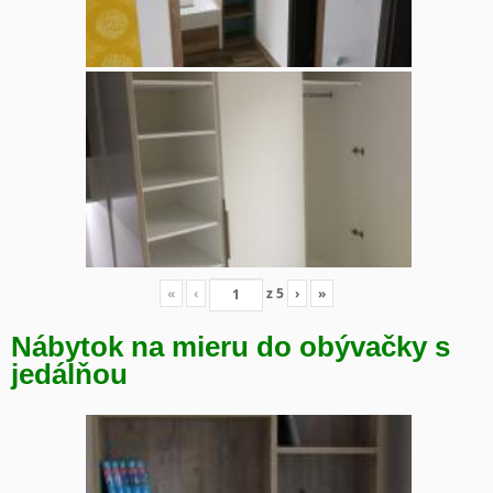
«
‹
z
5
›
»
Nábytok na mieru do obývačky s
jedálňou