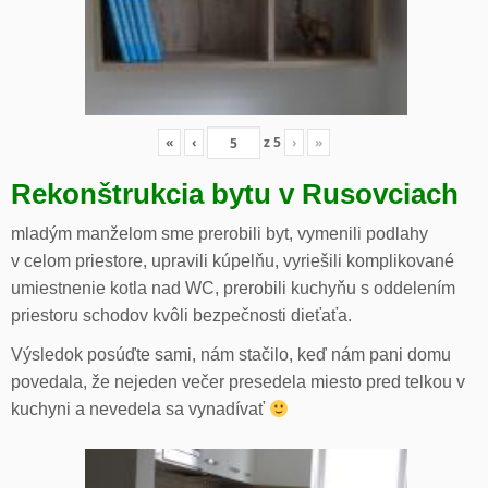
«
‹
z
5
›
»
Rekonštrukcia bytu v Rusovciach
mladým manželom sme prerobili byt, vymenili podlahy
v celom priestore, upravili kúpelňu, vyriešili komplikované
umiestnenie kotla nad WC, prerobili kuchyňu s oddelením
priestoru schodov kvôli bezpečnosti dieťaťa.
Výsledok posúďte sami, nám stačilo, keď nám pani domu
povedala, že nejeden večer presedela miesto pred telkou v
kuchyni a nevedela sa vynadívať