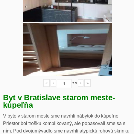
«
‹
z
9
›
»
Byt v Bratislave starom meste-
kúpeľňa
V byte v starom meste sme navrhli nábytok do kúpeľne.
Priestor bol trošku komplikovaný, ale popasovali sme sa s
ním. Pod dvojumývadlo sme navrhli atypickú rohovú skrinku