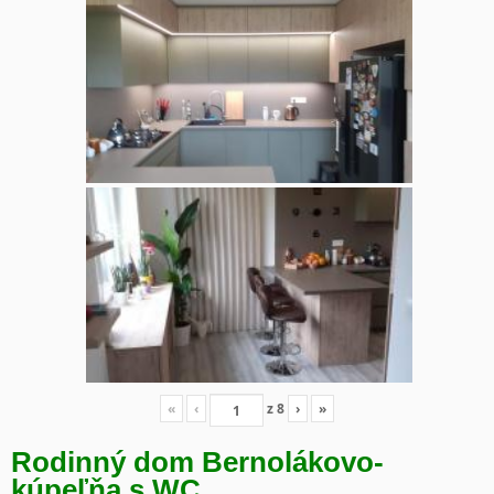
«
‹
z
8
›
»
Rodinný dom Bernolákovo-
kúpeľňa s WC