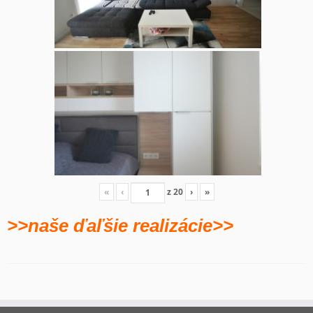
«
‹
z
20
›
»
>>naše ďaľšie realizácie>>