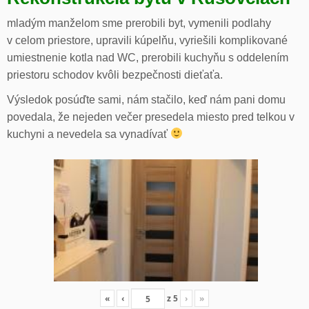
mladým manželom sme prerobili byt, vymenili podlahy
v celom priestore, upravili kúpelňu, vyriešili komplikované
umiestnenie kotla nad WC, prerobili kuchyňu s oddelením
priestoru schodov kvôli bezpečnosti dieťaťa.
Výsledok posúďte sami, nám stačilo, keď nám pani domu
povedala, že nejeden večer presedela miesto pred telkou v
kuchyni a nevedela sa vynadívať
«
‹
z
5
›
»