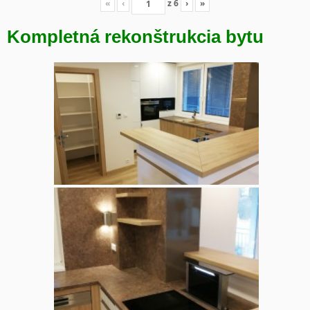
«
‹
z
6
›
»
Kompletná rekonštrukcia bytu