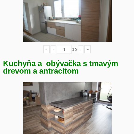
«
‹
z
5
›
»
Kuchyňa a obývačka s tmavým
drevom a antracitom