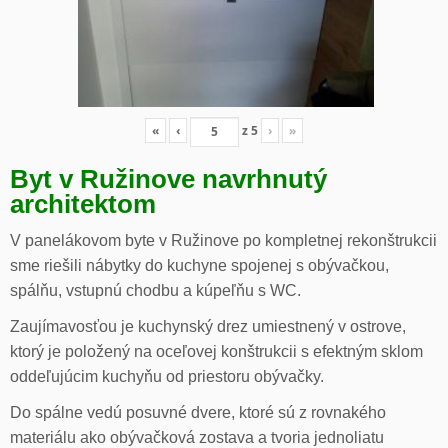
«
‹
z
5
›
»
Byt v Ružinove navrhnutý
architektom
V panelákovom byte v Ružinove po kompletnej rekonštrukcii
sme riešili nábytky do kuchyne spojenej s obývačkou,
spálňu, vstupnú chodbu a kúpeľňu s WC.
Zaujímavosťou je kuchynský drez umiestnený v ostrove,
ktorý je položený na oceľovej konštrukcii s efektným sklom
oddeľujúcim kuchyňu od priestoru obývačky.
Do spálne vedú posuvné dvere, ktoré sú z rovnakého
materiálu ako obývačková zostava a tvoria jednoliatu