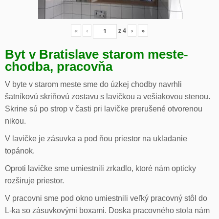
«
‹
z
4
›
»
Byt v Bratislave starom meste-
chodba, pracovňa
V byte v starom meste sme do úzkej chodby navrhli
šatníkovú skriňovú zostavu s lavičkou a vešiakovou stenou.
Skrine sú po strop v časti pri lavičke prerušené otvorenou
nikou.
V lavičke je zásuvka a pod ňou priestor na ukladanie
topánok.
Oproti lavičke sme umiestnili zrkadlo, ktoré nám opticky
rozširuje priestor.
V pracovni sme pod okno umiestnili veľký pracovný stôl do
L-ka so zásuvkovými boxami. Doska pracovného stola nám