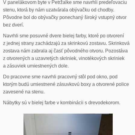
V panelákovom byte v Petržalke sme navrhli predeľovaciu
stenu, ktorá by nám uzatvárala obývačku od chodby.
Pôvodne bol do obývačky ponechaný široký vstupný otvor
bez dverí.
Navrhli sme posuvné dvere bielej farby, ktoré po otvorení
z jednej strany zachádzajú za skrinkovú zostavu. Skrinková
zostava nám zabrala aj časť pôvodného otvoru. Pozostáva
z otvorených a uzavretých skriniek, vinotékových skriniek
a zásuviek umiestnených dole.
Do pracovne sme navrhli pracovný stôl pod okno, pod
ktorým budú umiestnené zásuvkovú boxy a otvorené police
zavesené na stenu.
Nábytky sú v bielej farbe v kombinácii s drevodekorom.