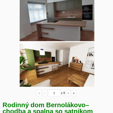
«
‹
z
9
›
»
Rodinný dom Bernolákovo
–
chodba a spalna so satnikom