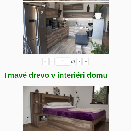
«
‹
z
7
›
»
Tmavé drevo v interiéri domu