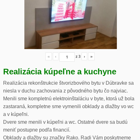
«
‹
z
3
›
»
Realizácia kúpeľne a kuchyne
Realizácia rekonštrukcie štvorizbového bytu v Dúbravke sa
niesla v duchu zachovania z pôvodného bytu čo najviac.
Menili sme kompletnú elektroinštaláciu v byte, ktorá už bola
zastaraná, kompletne sme vymenili obklady a dlažby vo wc
a v kúpeľni.
Dvere sme menili v kúpeľni a wc. Ostatné dvere sa budú
meniť postupne podľa financií.
Obklady a dlažby su značky Rako. Radi Vám poskytneme