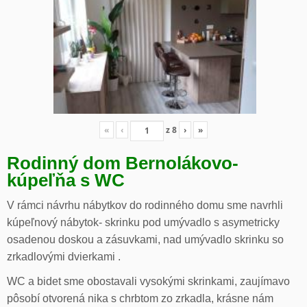
«
‹
z
8
›
»
Rodinný dom Bernolákovo-
kúpeľňa s WC
V rámci návrhu nábytkov do rodinného domu sme navrhli
kúpeľnový nábytok- skrinku pod umývadlo s asymetricky
osadenou doskou a zásuvkami, nad umývadlo skrinku so
zrkadlovými dvierkami .
WC a bidet sme obostavali vysokými skrinkami, zaujímavo
pôsobí otvorená nika s chrbtom zo zrkadla, krásne nám