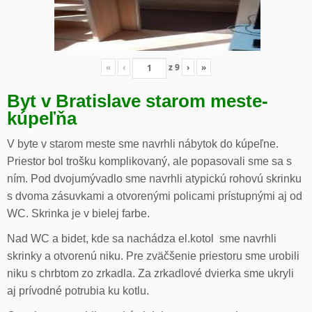
«
‹
z
9
›
»
Byt v Bratislave starom meste-
kúpeľňa
V byte v starom meste sme navrhli nábytok do kúpeľne.
Priestor bol trošku komplikovaný, ale popasovali sme sa s
ním. Pod dvojumývadlo sme navrhli atypickú rohovú skrinku
s dvoma zásuvkami a otvorenými policami prístupnými aj od
WC. Skrinka je v bielej farbe.
Nad WC a bidet, kde sa nachádza el.kotol sme navrhli
skrinky a otvorenú niku. Pre zväčšenie priestoru sme urobili
niku s chrbtom zo zrkadla. Za zrkadlové dvierka sme ukryli
aj prívodné potrubia ku kotlu.