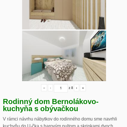
«
‹
z
8
›
»
Rodinný dom Bernolákovo-
kuchyňa s obývačkou
V rámci návrhu nábytkov do rodinného domu sme navrhli
kuchyňu do U-čka s barovým pultom a skrinkami dvoch