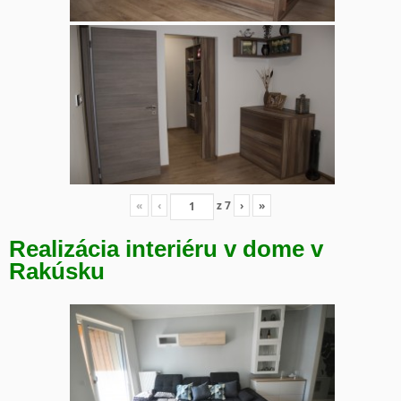
«
‹
z
7
›
»
Realizácia interiéru v dome v
Rakúsku