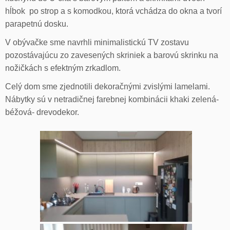
hĺbok po strop a s komodkou, ktorá vchádza do okna a tvorí
parapetnú dosku.
V obývačke sme navrhli minimalistickú TV zostavu
pozostávajúcu zo zavesených skriniek a barovú skrinku na
nožičkách s efektným zrkadlom.
Celý dom sme zjednotili dekoračnými zvislými lamelami.
Nábytky sú v netradičnej farebnej kombinácii khaki zelená-
béžová- drevodekor.