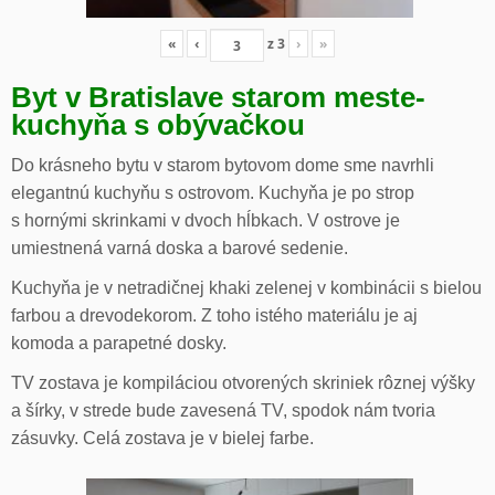
«
‹
z
3
›
»
Byt v Bratislave starom meste-
kuchyňa s obývačkou
Do krásneho bytu v starom bytovom dome sme navrhli
elegantnú kuchyňu s ostrovom. Kuchyňa je po strop
s hornými skrinkami v dvoch hĺbkach. V ostrove je
umiestnená varná doska a barové sedenie.
Kuchyňa je v netradičnej khaki zelenej v kombinácii s bielou
farbou a drevodekorom. Z toho istého materiálu je aj
komoda a parapetné dosky.
TV zostava je kompiláciou otvorených skriniek rôznej výšky
a šírky, v strede bude zavesená TV, spodok nám tvoria
zásuvky. Celá zostava je v bielej farbe.