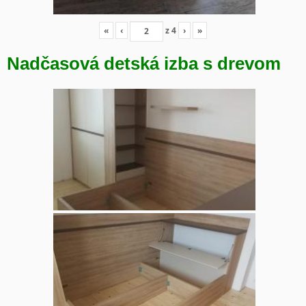
«
‹
z
4
›
»
Nadčasová detská izba s drevom