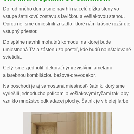
Do rodinného domu sme navrhli na celú dĺžku steny vo
vstupe šatníkovú zostavu s lavičkou a vešiakovou stenou.
Oproti nej sme umiestnili zrkadlo, ktoré nám krásne rozširuje
vstupný priestor.
Do spálne navrhli mohutnú komodu, na ktorej bude
umiestnená TV a zástenu za posteľ, kde budú nainštalované
svietidlá.
Celý sme zjednotili dekoračnými zvislými lamelami
a farebnou kombiláciou béžová-drevodekor.
Na poschodí je aj samostaná miestnosť- šatník, ktorý sme
vyriešili jednoducho policami a vešiakovými tyčami tak, aby
vzniklo množstvo odkladacej plochy. Šatník je v bielej farbe.