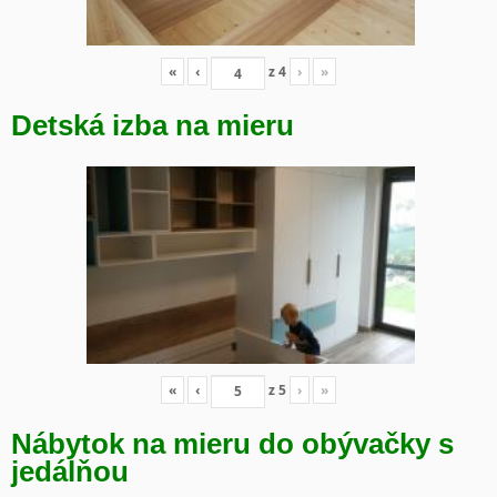
«
‹
z
4
›
»
Detská izba na mieru
«
‹
z
5
›
»
Nábytok na mieru do obývačky s
jedálňou