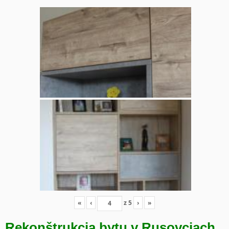
«
‹
z
5
›
»
Rekonštrukcia bytu v Rusovciach