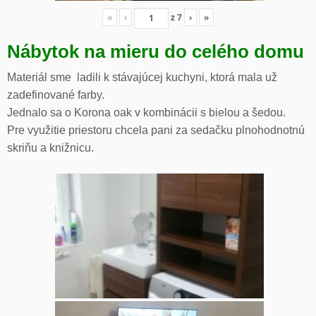
«
‹
z
7
›
»
Nábytok na mieru do celého domu
Materiál sme ladili k stávajúcej kuchyni, ktorá mala už
zadefinované farby.
Jednalo sa o Korona oak v kombinácii s bielou a šedou.
Pre využitie priestoru chcela pani za sedačku plnohodnotnú
skriňu a knižnicu.