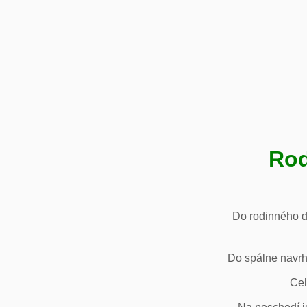
Rod
Do rodinného d
Do spálne navrh
Cel