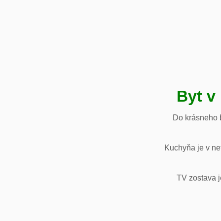
Byt v
Do krásneho b
Kuchyňa je v net
TV zostava j