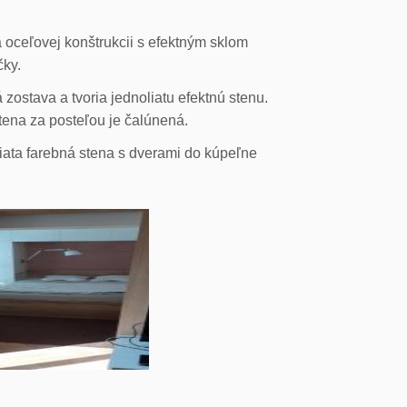
 oceľovej konštrukcii s efektným sklom
čky.
ostava a tvoria jednoliatu efektnú stenu.
stena za posteľou je čalúnená.
liata farebná stena s dverami do kúpeľne