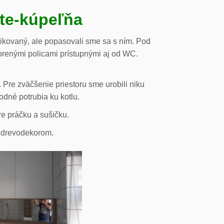
ste-kúpeľňa
likovaný, ale popasovali sme sa s ním. Pod
orenými policami prístupnými aj od WC.
 Pre zväčšenie priestoru sme urobili niku
odné potrubia ku kotlu.
re práčku a sušičku.
s drevodekorom.