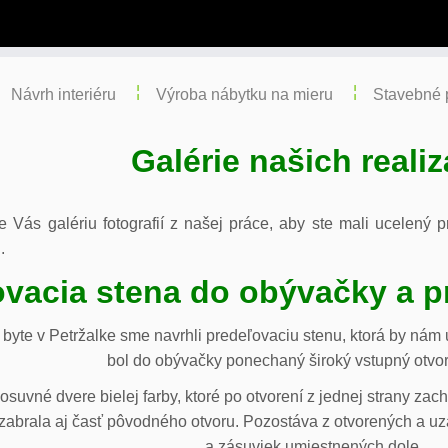
Návrh interiéru
Výroba nábytku na mieru
Stavebné 
Galérie našich realiz
re Vás galériu fotografií z našej práce, aby ste mali ucelený
.
vacia stena do obývačky a p
byte v Petržalke sme navrhli predeľovaciu stenu, ktorá by ná
bol do obývačky ponechaný široký vstupný otvor
osuvné dvere bielej farby, ktoré po otvorení z jednej strany za
abrala aj časť pôvodného otvoru. Pozostáva z otvorených a uza
a zásuviek umiestnených dole.