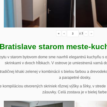
«
‹
z
3
›
»
 Bratislave starom meste-ku
ytu v starom bytovom dome sme navrhli elegantnú kuchyňu s o
skrinkami v dvoch hĺbkach. V ostrove je umiestnená varná d
radičnej khaki zelenej v kombinácii s bielou farbou a drevodek
a parapetné dosky.
e kompiláciou otvorených skriniek rôznej výšky a šírky, v stre
zásuvky. Celá zostava je v bielej farbe