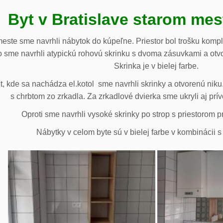
Byt v Bratislave starom me
meste sme navrhli nábytok do kúpeľne. Priestor bol trošku komp
 sme navrhli atypickú rohovú skrinku s dvoma zásuvkami a otv
Skrinka je v bielej farbe.
 kde sa nachádza el.kotol sme navrhli skrinky a otvorenú niku.
s chrbtom zo zrkadla. Za zrkadlové dvierka sme ukryli aj prív
Oproti sme navrhli vysoké skrinky po strop s priestorom p
Nábytky v celom byte sú v bielej farbe v kombinácii 