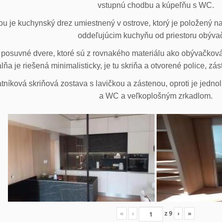
vstupnú chodbu a kúpeľňu s WC.
u je kuchynský drez umiestnený v ostrove, ktorý je položený na
oddeľujúcim kuchyňu od priestoru obýva
posuvné dvere, ktoré sú z rovnakého materiálu ako obývačková z
lňa je riešená minimalisticky, je tu skriňa a otvorené police, zá
tníková skriňová zostava s lavičkou a zástenou, oproti je jedno
a WC a veľkoplošným zrkadlom.
«
‹
z
9
›
»