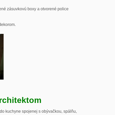
ené zásuvkovú boxy a otvorené police
odekorom.
rchitektom
 do kuchyne spojenej s obývačkou, spálňu,