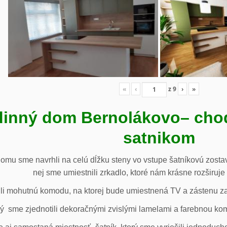
«
‹
z
9
›
»
inný dom Bernolákovo
– cho
satnikom
omu sme navrhli na celú dĺžku steny vo vstupe šatníkovú zostav
nej sme umiestnili zrkadlo, ktoré nám krásne rozširuje 
li mohutnú komodu, na ktorej bude umiestnená TV a zástenu za 
ý sme zjednotili dekoračnými zvislými lamelami a farebnou ko