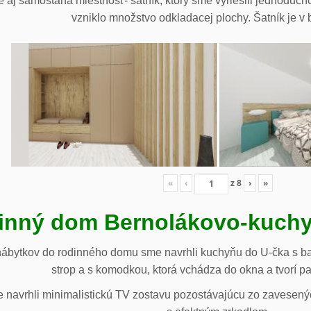
 aj samostaná miestnosť- šatník, ktorý sme vyriešili jednoduch
vzniklo množstvo odkladacej plochy. Šatník je v b
«
‹
z
8
›
»
inný dom Bernolákovo-kuchy
nábytkov do rodinného domu sme navrhli kuchyňu do U-čka s b
strop a s komodkou, ktorá vchádza do okna a tvorí p
navrhli minimalistickú TV zostavu pozostávajúcu zo zavesenýc