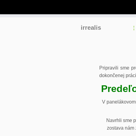
Skip
irrealis
to
content
Pripravili sme p
dokončenej práci
Predeľo
V panelákovom 
Navrhli sme p
zostava nám z