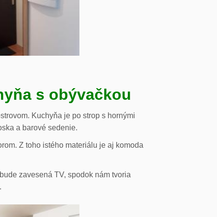
chyňa s obývačkou
strovom. Kuchyňa je po strop s hornými
oska a barové sedenie.
orom. Z toho istého materiálu je aj komoda
de bude zavesená TV, spodok nám tvoria
.