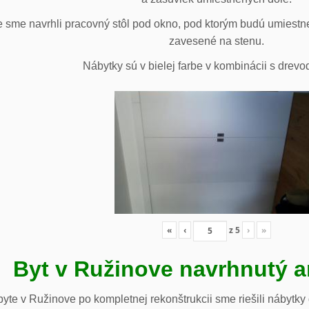
 sme navrhli pracovný stôl pod okno, pod ktorým budú umiestn
zavesené na stenu.
Nábytky sú v bielej farbe v kombinácii s drev
«
‹
z
5
›
»
Byt v Ružinove navrhnutý a
te v Ružinove po kompletnej rekonštrukcii sme riešili nábytky