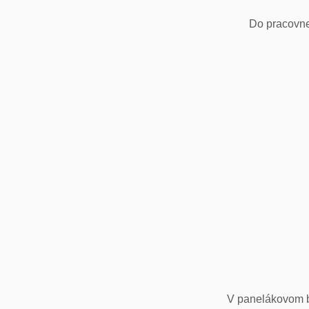
Do pracovne
V panelákovom by