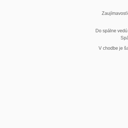
Zaujímavosťo
Do spálne vedú 
Spá
V chodbe je ša