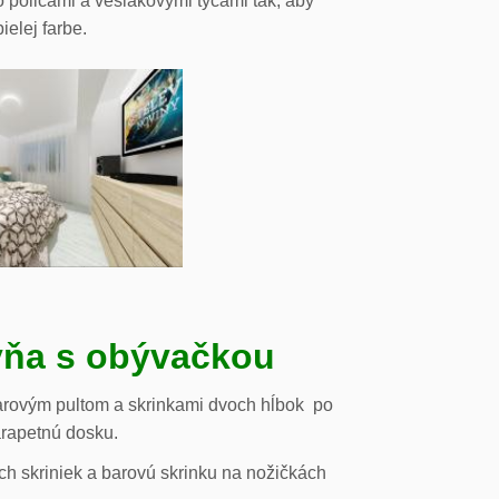
o policami a vešiakovými tyčami tak, aby
ielej farbe.
ňa s obývačkou
arovým pultom a skrinkami dvoch hĺbok po
arapetnú dosku.
h skriniek a barovú skrinku na nožičkách