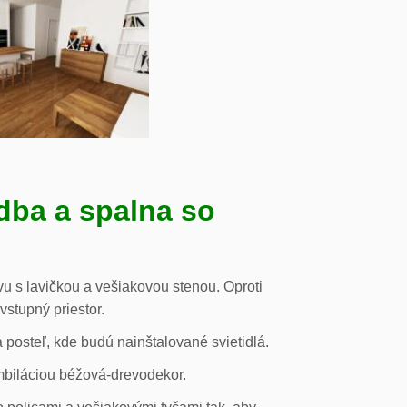
dba a spalna so
u s lavičkou a vešiakovou stenou. Oproti
vstupný priestor.
posteľ, kde budú nainštalované svietidlá.
mbiláciou béžová-drevodekor.