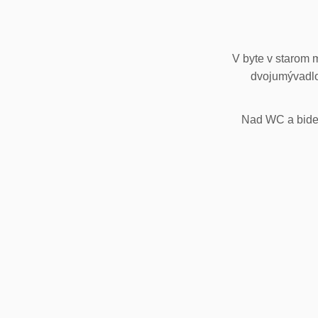
V byte v starom 
dvojumývadlo
Nad WC a bidet,