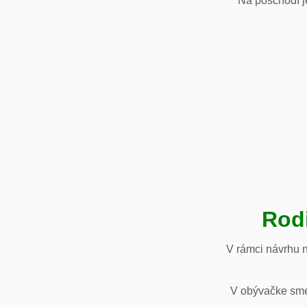
Na poschodí je
Rod
V rámci návrhu 
V obývačke sme 