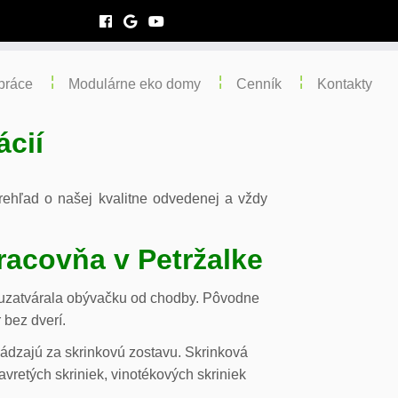
práce
Modulárne eko domy
Cenník
Kontakty
ácií
 prehľad o našej kvalitne odvedenej a vždy
racovňa v Petržalke
m uzatvárala obývačku od chodby. Pôvodne
 bez dverí.
chádzajú za skrinkovú zostavu. Skrinková
vretých skriniek, vinotékových skriniek