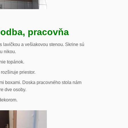
hodba, pracovňa
s lavičkou a vešiakovou stenou. Skrine sú
ou nikou.
nie topánok.
rozširuje priestor.
vými boxami. Doska pracovného stola nám
re dve osoby.
odekorom.