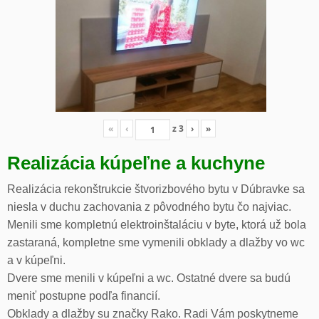
«
‹
z
3
›
»
Realizácia kúpeľne a kuchyne
Realizácia rekonštrukcie štvorizbového bytu v Dúbravke sa
niesla v duchu zachovania z pôvodného bytu čo najviac.
Menili sme kompletnú elektroinštaláciu v byte, ktorá už bola
zastaraná, kompletne sme vymenili obklady a dlažby vo wc
a v kúpeľni.
Dvere sme menili v kúpeľni a wc. Ostatné dvere sa budú
meniť postupne podľa financií.
Obklady a dlažby su značky Rako. Radi Vám poskytneme