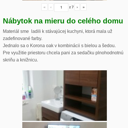
«
‹
z
7
›
»
Nábytok na mieru do celého domu
Materiál sme ladili k stávajúcej kuchyni, ktorá mala už
zadefinované farby.
Jednalo sa o Korona oak v kombinácii s bielou a šedou.
Pre využitie priestoru chcela pani za sedačku plnohodnotnú
skriňu a knižnicu.