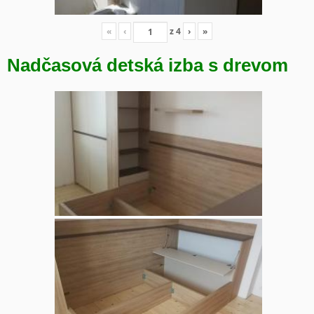
«
‹
z
4
›
»
Nadčasová detská izba s drevom