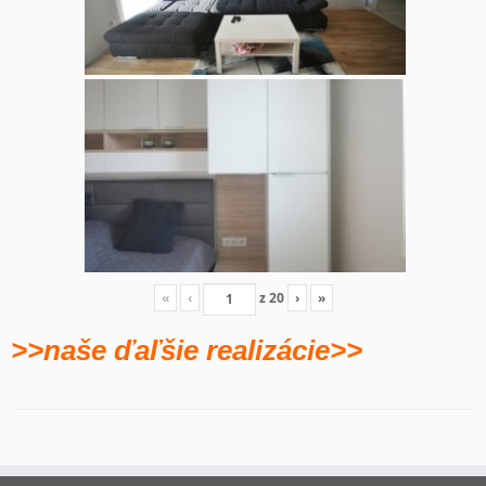
«
‹
z
20
›
»
>>naše ďaľšie realizácie>>