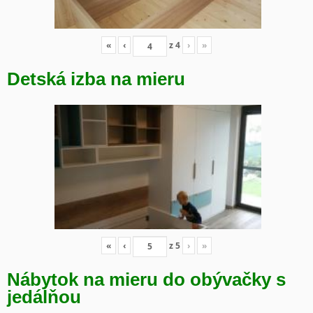
«
‹
z
4
›
»
Detská izba na mieru
«
‹
z
5
›
»
Nábytok na mieru do obývačky s
jedálňou