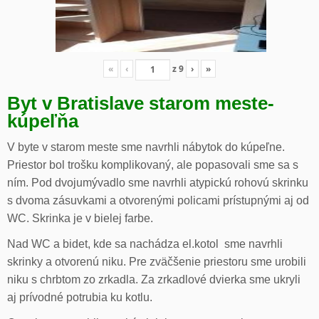
«
‹
z
9
›
»
Byt v Bratislave starom meste-
kúpeľňa
V byte v starom meste sme navrhli nábytok do kúpeľne.
Priestor bol trošku komplikovaný, ale popasovali sme sa s
ním. Pod dvojumývadlo sme navrhli atypickú rohovú skrinku
s dvoma zásuvkami a otvorenými policami prístupnými aj od
WC. Skrinka je v bielej farbe.
Nad WC a bidet, kde sa nachádza el.kotol sme navrhli
skrinky a otvorenú niku. Pre zväčšenie priestoru sme urobili
niku s chrbtom zo zrkadla. Za zrkadlové dvierka sme ukryli
aj prívodné potrubia ku kotlu.