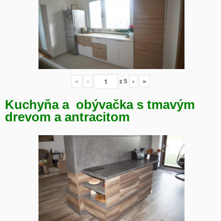
«
‹
z
5
›
»
Kuchyňa a obývačka s tmavým
drevom a antracitom