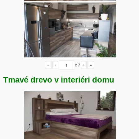
«
‹
z
7
›
»
Tmavé drevo v interiéri domu