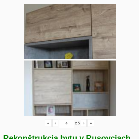
«
‹
z
5
›
»
Rekonštrukcia bytu v Rusovciach