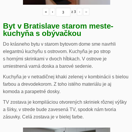
«
‹
z
3
›
»
Byt v Bratislave starom meste-
kuchyňa s obývačkou
Do krásneho bytu v starom bytovom dome sme navrhli
elegantnú kuchyňu s ostrovom. Kuchyňa je po strop
s hornými skrinkami v dvoch hĺbkach. V ostrove je
umiestnená varná doska a barové sedenie.
Kuchyňa je v netradičnej khaki zelenej v kombinácii s bielou
farbou a drevodekorom. Z toho istého materiálu je aj
komoda a parapetné dosky.
TV zostava je kompiláciou otvorených skriniek rôznej výšky
a šírky, v strede bude zavesená TV, spodok nám tvoria
zásuvky. Celá zostava je v bielej farbe.