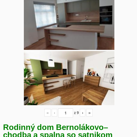
«
‹
z
9
›
»
Rodinný dom Bernolákovo
–
chodba a spalna so satnikom