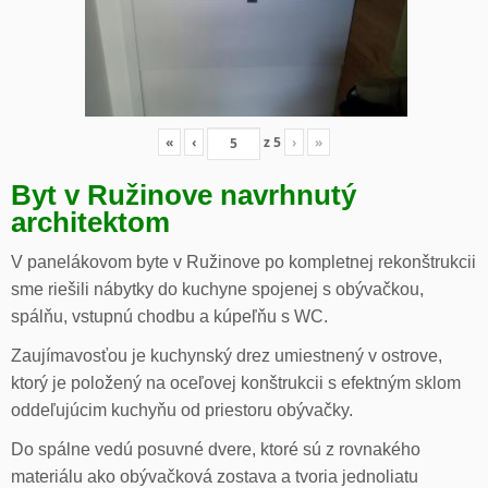
«
‹
z
5
›
»
Byt v Ružinove navrhnutý
architektom
V panelákovom byte v Ružinove po kompletnej rekonštrukcii
sme riešili nábytky do kuchyne spojenej s obývačkou,
spálňu, vstupnú chodbu a kúpeľňu s WC.
Zaujímavosťou je kuchynský drez umiestnený v ostrove,
ktorý je položený na oceľovej konštrukcii s efektným sklom
oddeľujúcim kuchyňu od priestoru obývačky.
Do spálne vedú posuvné dvere, ktoré sú z rovnakého
materiálu ako obývačková zostava a tvoria jednoliatu