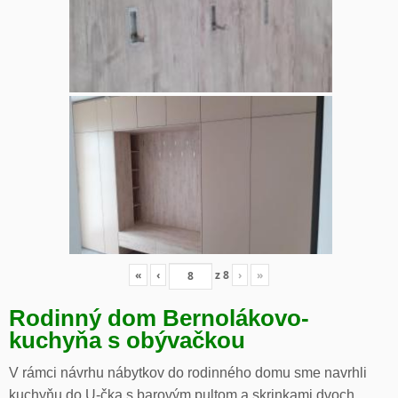
«
‹
z
8
›
»
Rodinný dom Bernolákovo-
kuchyňa s obývačkou
V rámci návrhu nábytkov do rodinného domu sme navrhli
kuchyňu do U-čka s barovým pultom a skrinkami dvoch