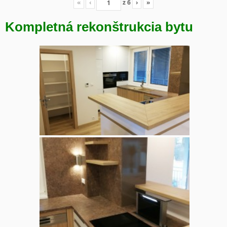
«
‹
z
6
›
»
Kompletná rekonštrukcia bytu