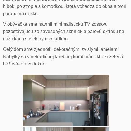
hĺbok po strop a s komodkou, ktorá vchádza do okna a tvorí
parapetnú dosku.
V obývačke sme navrhli minimalistickú TV zostavu
pozostávajúcu zo zavesených skriniek a barovú skrinku na
nožičkách s efektným zrkadlom.
Celý dom sme zjednotili dekoračnými zvislými lamelami.
Nábytky sú v netradičnej farebnej kombinácii khaki zelená-
béžová- drevodekor.