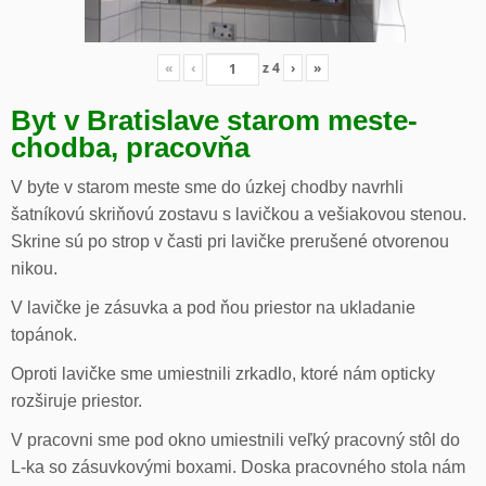
«
‹
z
4
›
»
Byt v Bratislave starom meste-
chodba, pracovňa
V byte v starom meste sme do úzkej chodby navrhli
šatníkovú skriňovú zostavu s lavičkou a vešiakovou stenou.
Skrine sú po strop v časti pri lavičke prerušené otvorenou
nikou.
V lavičke je zásuvka a pod ňou priestor na ukladanie
topánok.
Oproti lavičke sme umiestnili zrkadlo, ktoré nám opticky
rozširuje priestor.
V pracovni sme pod okno umiestnili veľký pracovný stôl do
L-ka so zásuvkovými boxami. Doska pracovného stola nám