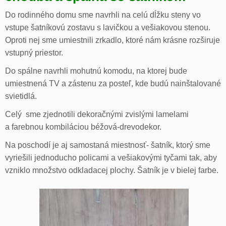
Do rodinného domu sme navrhli na celú dĺžku steny vo
vstupe šatníkovú zostavu s lavičkou a vešiakovou stenou.
Oproti nej sme umiestnili zrkadlo, ktoré nám krásne rozširuje
vstupný priestor.
Do spálne navrhli mohutnú komodu, na ktorej bude
umiestnená TV a zástenu za posteľ, kde budú nainštalované
svietidlá.
Celý sme zjednotili dekoračnými zvislými lamelami
a farebnou kombiláciou béžová-drevodekor.
Na poschodí je aj samostaná miestnosť- šatník, ktorý sme
vyriešili jednoducho policami a vešiakovými tyčami tak, aby
vzniklo množstvo odkladacej plochy. Šatník je v bielej farbe.