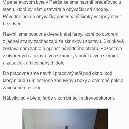
V panelákovom byte v Petržalke sme navrhli predeľovaciu
stenu, ktorá by nám uzatvárala obývačku od chodby.
Pôvodne bol do obývačky ponechaný široký vstupný otvor
bez dverí.
Navrhli sme posuvné dvere bielej farby, ktoré po otvorení
z jednej strany zachádzajú za skrinkovú zostavu. Skrinková
zostava nám zabrala aj časť pôvodného otvoru. Pozostáva
z otvorených a uzavretých skriniek, vinotékových skriniek
a zásuviek umiestnených dole.
Do pracovne sme navrhli pracovný stôl pod okno, pod
ktorým budú umiestnené zásuvkovú boxy a otvorené police
zavesené na stenu.
Nábytky sú v bielej farbe v kombinácii s drevodekorom.