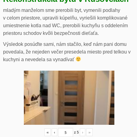
mladým manželom sme prerobili byt, vymenili podlahy
v celom priestore, upravili kúpelňu, vyriešili komplikované
umiestnenie kotla nad WC, prerobili kuchyňu s oddelením
priestoru schodov kvôli bezpečnosti dieťaťa.
Výsledok posúďte sami, nám stačilo, keď nám pani domu
povedala, že nejeden večer presedela miesto pred telkou v
kuchyni a nevedela sa vynadívať
«
‹
z
5
›
»