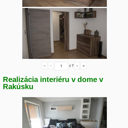
«
‹
z
7
›
»
Realizácia interiéru v dome v
Rakúsku