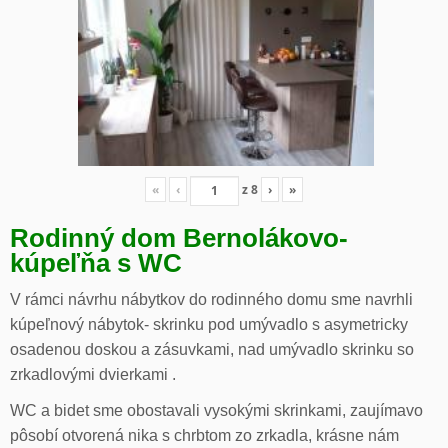
«
‹
z
8
›
»
Rodinný dom Bernolákovo-
kúpeľňa s WC
V rámci návrhu nábytkov do rodinného domu sme navrhli
kúpeľnový nábytok- skrinku pod umývadlo s asymetricky
osadenou doskou a zásuvkami, nad umývadlo skrinku so
zrkadlovými dvierkami .
WC a bidet sme obostavali vysokými skrinkami, zaujímavo
pôsobí otvorená nika s chrbtom zo zrkadla, krásne nám