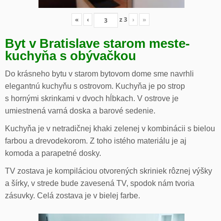
«
‹
z
3
›
»
Byt v Bratislave starom meste-
kuchyňa s obývačkou
Do krásneho bytu v starom bytovom dome sme navrhli
elegantnú kuchyňu s ostrovom. Kuchyňa je po strop
s hornými skrinkami v dvoch hĺbkach. V ostrove je
umiestnená varná doska a barové sedenie.
Kuchyňa je v netradičnej khaki zelenej v kombinácii s bielou
farbou a drevodekorom. Z toho istého materiálu je aj
komoda a parapetné dosky.
TV zostava je kompiláciou otvorených skriniek rôznej výšky
a šírky, v strede bude zavesená TV, spodok nám tvoria
zásuvky. Celá zostava je v bielej farbe.