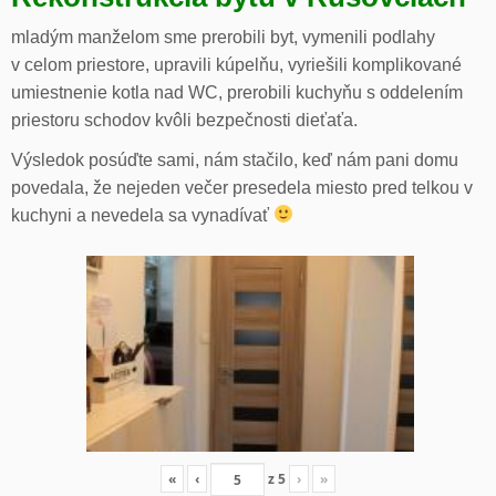
mladým manželom sme prerobili byt, vymenili podlahy
v celom priestore, upravili kúpelňu, vyriešili komplikované
umiestnenie kotla nad WC, prerobili kuchyňu s oddelením
priestoru schodov kvôli bezpečnosti dieťaťa.
Výsledok posúďte sami, nám stačilo, keď nám pani domu
povedala, že nejeden večer presedela miesto pred telkou v
kuchyni a nevedela sa vynadívať
«
‹
z
5
›
»