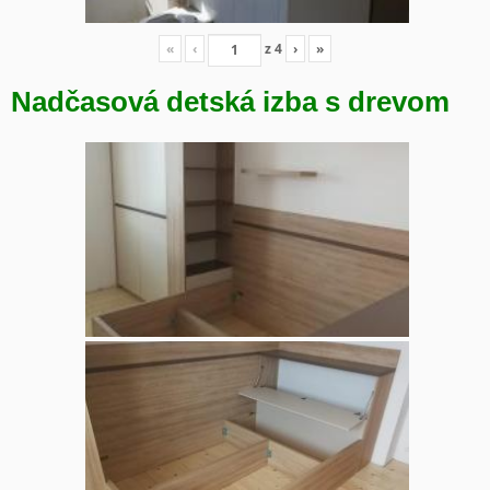
«
‹
z
4
›
»
Nadčasová detská izba s drevom