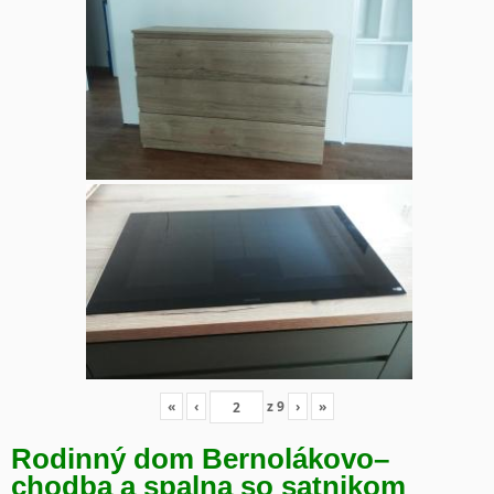
«
‹
z
9
›
»
Rodinný dom Bernolákovo
–
chodba a spalna so satnikom