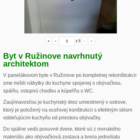
«
‹
z
5
›
»
Byt v Ružinove navrhnutý
architektom
V panelákovom byte v Ružinove po kompletnej rekonštrukcii
sme riešili nábytky do kuchyne spojenej s obývačkou,
spálňu, vstupnú chodbu a kúpeľňu s WC.
Zaujímavosťou je kuchynský drez umiestnený v ostrove,
ktorý je položený na oceľovej konštrukcii s efektným sklom
oddeľujúcim kuchyňu od priestoru obývačky.
Do spálne vedú posuvné dvere, ktoré sú z rovnakého
materiálu ako obývačková zostava a tvoria jednoliatu