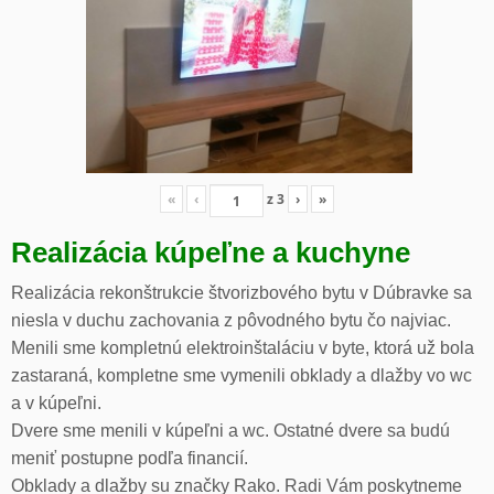
«
‹
z
3
›
»
Realizácia kúpeľne a kuchyne
Realizácia rekonštrukcie štvorizbového bytu v Dúbravke sa
niesla v duchu zachovania z pôvodného bytu čo najviac.
Menili sme kompletnú elektroinštaláciu v byte, ktorá už bola
zastaraná, kompletne sme vymenili obklady a dlažby vo wc
a v kúpeľni.
Dvere sme menili v kúpeľni a wc. Ostatné dvere sa budú
meniť postupne podľa financií.
Obklady a dlažby su značky Rako. Radi Vám poskytneme