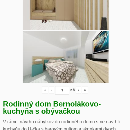
«
‹
z
8
›
»
Rodinný dom Bernolákovo-
kuchyňa s obývačkou
V rámci návrhu nábytkov do rodinného domu sme navrhli
kuchyňu do U-čka s barovým pultom a skrinkami dvoch