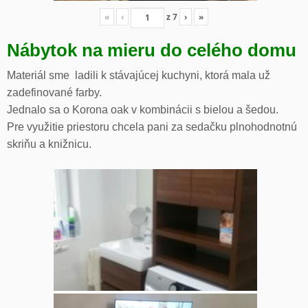
«
‹
z
7
›
»
Nábytok na mieru do celého domu
Materiál sme ladili k stávajúcej kuchyni, ktorá mala už
zadefinované farby.
Jednalo sa o Korona oak v kombinácii s bielou a šedou.
Pre využitie priestoru chcela pani za sedačku plnohodnotnú
skriňu a knižnicu.