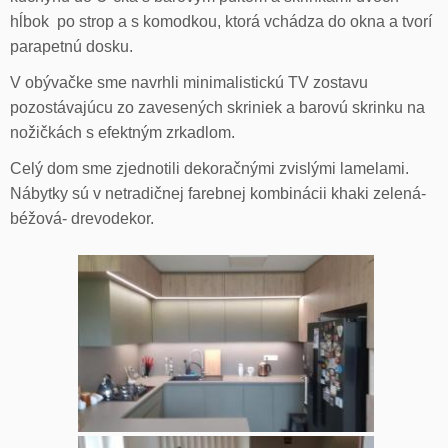
hĺbok po strop a s komodkou, ktorá vchádza do okna a tvorí
parapetnú dosku.
V obývačke sme navrhli minimalistickú TV zostavu
pozostávajúcu zo zavesených skriniek a barovú skrinku na
nožičkách s efektným zrkadlom.
Celý dom sme zjednotili dekoračnými zvislými lamelami.
Nábytky sú v netradičnej farebnej kombinácii khaki zelená-
béžová- drevodekor.