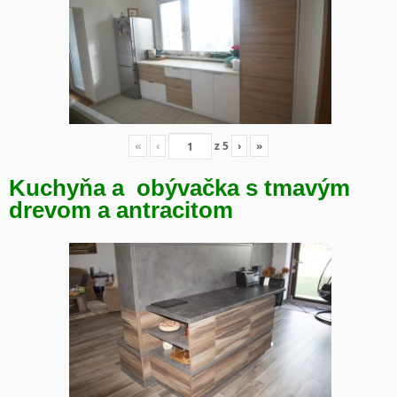
«
‹
z
5
›
»
Kuchyňa a obývačka s tmavým
drevom a antracitom