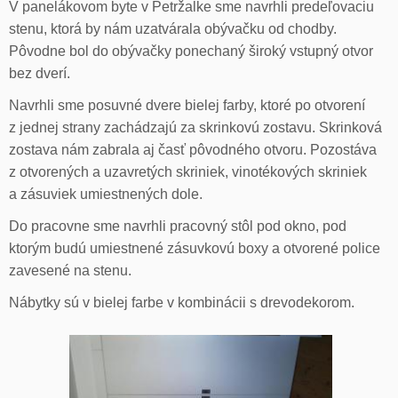
V panelákovom byte v Petržalke sme navrhli predeľovaciu
stenu, ktorá by nám uzatvárala obývačku od chodby.
Pôvodne bol do obývačky ponechaný široký vstupný otvor
bez dverí.
Navrhli sme posuvné dvere bielej farby, ktoré po otvorení
z jednej strany zachádzajú za skrinkovú zostavu. Skrinková
zostava nám zabrala aj časť pôvodného otvoru. Pozostáva
z otvorených a uzavretých skriniek, vinotékových skriniek
a zásuviek umiestnených dole.
Do pracovne sme navrhli pracovný stôl pod okno, pod
ktorým budú umiestnené zásuvkovú boxy a otvorené police
zavesené na stenu.
Nábytky sú v bielej farbe v kombinácii s drevodekorom.