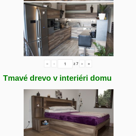
«
‹
z
7
›
»
Tmavé drevo v interiéri domu