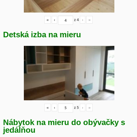
«
‹
z
4
›
»
Detská izba na mieru
«
‹
z
5
›
»
Nábytok na mieru do obývačky s
jedálňou