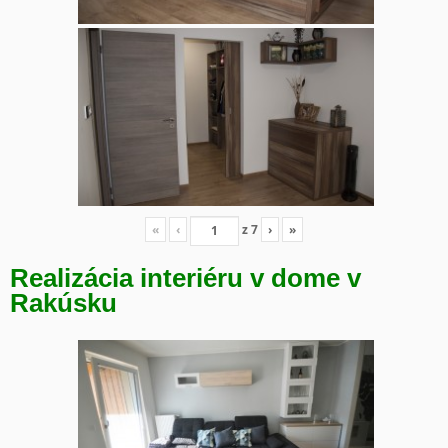
«
‹
z
7
›
»
Realizácia interiéru v dome v
Rakúsku