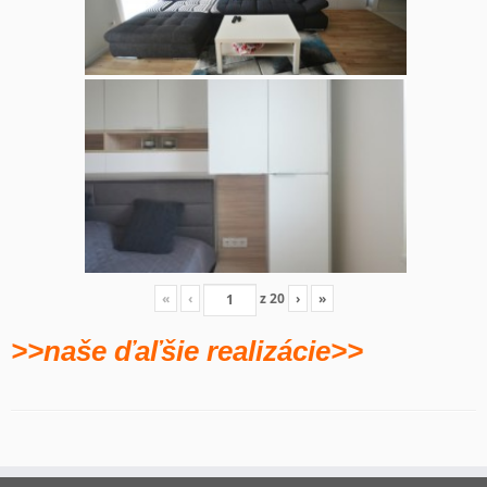
«
‹
z
20
›
»
>>naše ďaľšie realizácie>>