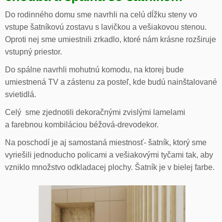
Do rodinného domu sme navrhli na celú dĺžku steny vo
vstupe šatníkovú zostavu s lavičkou a vešiakovou stenou.
Oproti nej sme umiestnili zrkadlo, ktoré nám krásne rozširuje
vstupný priestor.
Do spálne navrhli mohutnú komodu, na ktorej bude
umiestnená TV a zástenu za posteľ, kde budú nainštalované
svietidlá.
Celý sme zjednotili dekoračnými zvislými lamelami
a farebnou kombiláciou béžová-drevodekor.
Na poschodí je aj samostaná miestnosť- šatník, ktorý sme
vyriešili jednoducho policami a vešiakovými tyčami tak, aby
vzniklo množstvo odkladacej plochy. Šatník je v bielej farbe.