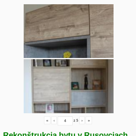
«
‹
z
5
›
»
Rekonštrukcia bytu v Rusovciach