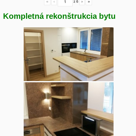
«
‹
z
6
›
»
Kompletná rekonštrukcia bytu