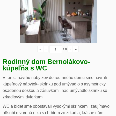
«
‹
z
8
›
»
Rodinný dom Bernolákovo-
kúpeľňa s WC
V rámci návrhu nábytkov do rodinného domu sme navrhli
kúpeľnový nábytok- skrinku pod umývadlo s asymetricky
osadenou doskou a zásuvkami, nad umývadlo skrinku so
zrkadlovými dvierkami .
WC a bidet sme obostavali vysokými skrinkami, zaujímavo
pôsobí otvorená nika s chrbtom zo zrkadla, krásne nám