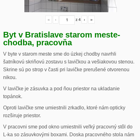
«
‹
z
4
›
»
Byt v Bratislave starom meste-
chodba, pracovňa
V byte v starom meste sme do úzkej chodby navrhli
šatníkovú skriňovú zostavu s lavičkou a vešiakovou stenou.
Skrine sú po strop v časti pri lavičke prerušené otvorenou
nikou.
V lavičke je zásuvka a pod ňou priestor na ukladanie
topánok.
Oproti lavičke sme umiestnili zrkadlo, ktoré nám opticky
rozširuje priestor.
V pracovni sme pod okno umiestnili veľký pracovný stôl do
L-ka so zásuvkovými boxami. Doska pracovného stola nám