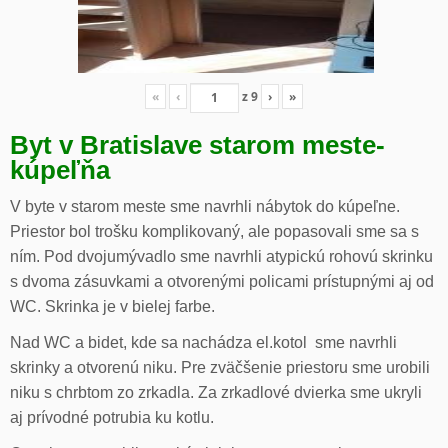
«
‹
z
9
›
»
Byt v Bratislave starom meste-
kúpeľňa
V byte v starom meste sme navrhli nábytok do kúpeľne.
Priestor bol trošku komplikovaný, ale popasovali sme sa s
ním. Pod dvojumývadlo sme navrhli atypickú rohovú skrinku
s dvoma zásuvkami a otvorenými policami prístupnými aj od
WC. Skrinka je v bielej farbe.
Nad WC a bidet, kde sa nachádza el.kotol sme navrhli
skrinky a otvorenú niku. Pre zväčšenie priestoru sme urobili
niku s chrbtom zo zrkadla. Za zrkadlové dvierka sme ukryli
aj prívodné potrubia ku kotlu.